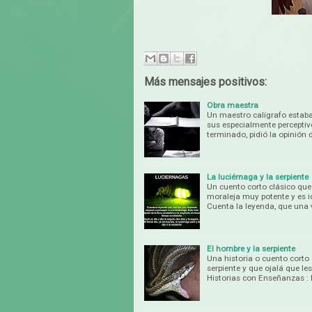
Más mensajes positivos:
Obra maestra
Un maestro calígrafo estaba
sus especialmente perceptiv
terminado, pidió la opinión 
La luciérnaga y la serpiente
Un cuento corto clásico que 
moraleja muy potente y es id
Cuenta la leyenda, que una
El hombre y la serpiente
Una historia o cuento corto
serpiente y que ojalá que le
Historias con Enseñanzas :