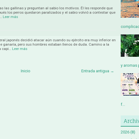
s las gallinas y preguntan al sabio los motivos. Él les responde que
ués los perros quedaron paralizados y el sabio volvió a contestar que
n…
Leer más
complicada
eral japonés decidió atacar aún cuando su ejército era muy inferior en
e ganaría, pero sus hombres estaban llenos de duda. Camino a la
a capi…
Leer más
y aromas p
Inicio
Entrada antigua →
f...
Archi
2026
(8)