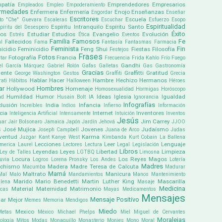
patía
Emprendedores
Empresarios
Empleados
Empleo
Empoderamiento
ermedades
Enfermera
Enfermería
Enojo
Enseñanzas
Engordar
Enseñar
Escritores
Escuela
to "Che" Guevara
Escaleras
Escuchar
Esfuerzo
Esopo
Espiritualidad
Espíritu Intranquilo
Espíritu Santo
píritu del Desespero
Éxito
pos
Estudiar
Estudios
Evangelio
Evolución
Estrés
Ética
Eventos
Familia
Famosos
Fe
Fallecidos
l
Fama
Fantasía
Fantasmas
Farmacia
Feminista
Fin
icidio
Feminicidio
Feng Shui
Fiestas
Filosofía
Festejos
Frases
Fotos
Fotografía
Francia
tar
Frecuencia
Frida Kahlo
Frío
Fuego
Gandhi
el García Márquez
Gabriel Rolón
Gafas
Galletas
Gas
Gastronomía
Gracias
ente
Graffitti
Gratitud
George Washington
Gestos
Graffiti
Grecia
Hablar
Hacer
Hambre
Hechizo
Hermanos
ati
Hábitos
Halloween
Héroes
ar
Hombres
Hollywood
Homenaje
Homosexualidad
Hormigas
Horóscopo
Humildad
Humor
Ideas
Iglesia
Igualdad
ad
Husain Bolt
IA
Ignorancia
Infografías
clusión
India
Infancia
Increíbles
Indios
Infierno
Información
cia
Internet
Inventores
Inteligencia Artificial
Intensamente
Intuición
Inventos
Jesús
Jim Carrey
uar
Jair Bolsonaro
Jamaica
Japón
Jardín
Jehová
JJOO
José Mujica
Jovenes
Judaísmo
s
Joseph Campbell
Juana de Arco
Judas
ventud
Karma
Juzgar
Kant
Kanye West
Kimbanda
Kurt Cobain
La Ballena
Lecciones
Leer
Lenguaje
america
Laurel
Lectores
Lectura
Legal
Legislación
Libros
Leyendas
Leyes
Libertad
Limpieza
Ley de Talles
LGTBQ
Limosna
Locura
Los Reyes Magos
uvia
Logros
Lorena Pronsky
Los Andes
Lotería
Madres
chismo
Madera
Madre Teresa de Calcuta
Macumba
Madurar
Mamá
Maltrato
Manicura
Mal
Malo
Mandamientos
Manos
Mantenimiento
Marido
Mario Benedetti
Martin Luther King
Mascarilla
lena
Masaje
Medicina
Material
Maternidad
Matrimonio
icas
Mayas
Medicamentos
Mensajes
Mensaje Positivo
ar
Mejor
Memes
Memoria
Mendigos
Miedo
Mexico
Metas
México
Michael Phelps
Miel
Miguel de Cervantes
Moralejas
ología
Mitos
Modas
Monaguillo
Monasterio
Monjes
Mono
Moral