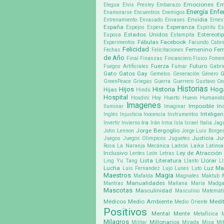
Emociones
Em
Elegua
Elvis Presley
Embarazo
Energía
Enf
Enamorarse
Encuentros
Enemigos
Envidia
Entrenamiento
Envasado
Envases
Ernes
España
Esperanza
Espejos
Espera
Espíritu
Es
Estados Unidos
Estereoti
Esposa
Estampita
Fábulas
Facebook
Experimentos
Facundo Cabra
Felicidad
Femenino
Fem
Fechas
Felicitaciones
de Año
Final
Finanzas
Fincanciero
Físico
Fomen
Fuerza
Futuro
Fuegos Artificiales
Fumar
Gabri
Gato
Gatos
Gay
G
Gemelos
Generación
Género
GreenPeace
Griegas
Guerra
Guerrero
Gustavo Cer
Historias
Hijos
Historia
Hog
Hijas
Hindú
Hospital
Houdini
Hoy
Huerto
Huevo
Humanid
Imagenes
Imposible
In
Iluminar
Imaginar
Inteligen
Inglés
Injusticia
Inocencia
Instrumentos
Ira
Invertir
Invierno
Irán
Irma
Isla
Israel
Italia
Jag
Jorge Bergoglio
John Lennon
Jorge Luis Borge
Justicia
Ju
Juegos
Juegos Olimpicos
Juguetes
Rosa
La Naranja Mecánica
Ladrón
Laika
Latino
Inclusivo
Ley de Atracción
Lentes
León
Letras
Lista
Literatura
Llorar
Ling Yu Tang
Llanto
Ll
Lucha
Luz
Ma
Luis Fernandez
Lujo
Lunes
Luto
Maestros
Magia
Mafalda
Magnates
Maktub
Manualidades
Mantras
Mañana
María Madga
Mascotas
Masculinidad
Masculino
Matemát
Médicos
Medio Ambiente
Medit
Medio Oriente
Positivos
Mental
Mente
Metafísica
Milagros
Millonarios
Militar
Mirada
Misa
Mit