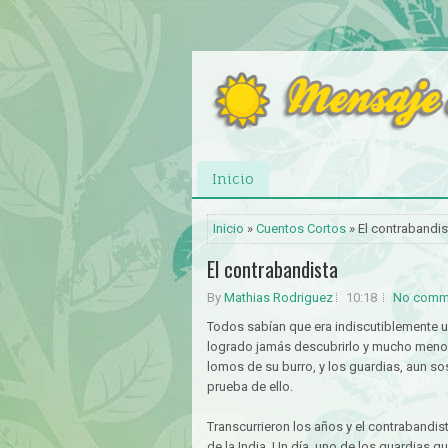
Inicio
Inicio
»
Cuentos Cortos
» El contrabandis
El contrabandista
By
Mathias Rodriguez
10:18
No comm
Todos sabían que era indiscutiblemente 
logrado jamás descubrirlo y mucho menos 
lomos de su burro, y los guardias, aun 
prueba de ello.
Transcurrieron los años y el contrabandist
de la India. Un día, uno de los guardias que