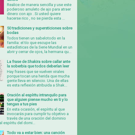
Realice de manera sencilla y use este
poderoso amuleto de ajo para atraer
dinero con ajo . Si usted quiere
hacerse rico , no se pierda esta ...
50 tradiciones y supersticiones sobre
bodas
Todos tienen un sabelotodo en la
familia: el tío que escupe las
estadísticas de la Serie Mundial en un
abrir y cerrar de ojos, la hermana qu...
La frase de Shakira sobre callar ante
la soberbia que todos deberían leer
Hay frases que se vuelven virales
porque tocan una herida que mucha
gente lleva en silencio. Una de ellas
es esta reflexión atribuida a Shak...
Oración al espíritu intranquilo para
que alguien piense mucho en ti y lo
tengas a tus pies
En esta ocasión, el espíritu al que
invocarás para cumplir tu objetivo a
través de una oración del dominio
al espíritu del domi...
Todo va a estar bien: una canción