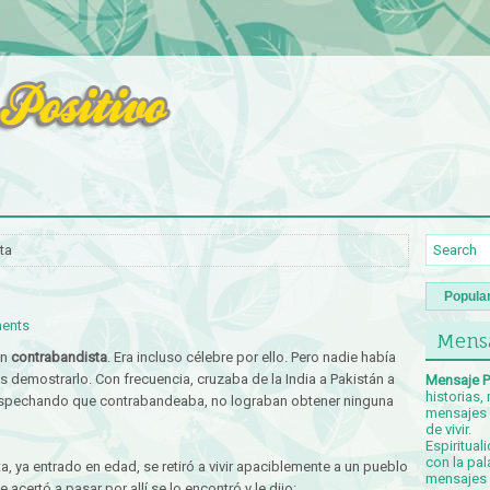
ta
Popula
ents
Mensa
un
contrabandista
. Era incluso célebre por ello. Pero nadie había
demostrarlo. Con frecuencia, cruzaba de la India a Pakistán a
Mensaje P
historias,
sospechando que contrabandeaba, no lograban obtener ninguna
mensajes p
de vivir.
Espiritual
con la pal
a, ya entrado en edad, se retiró a vivir apaciblemente a un pueblo
mensajes c
 acertó a pasar por allí se lo encontró y le dijo: