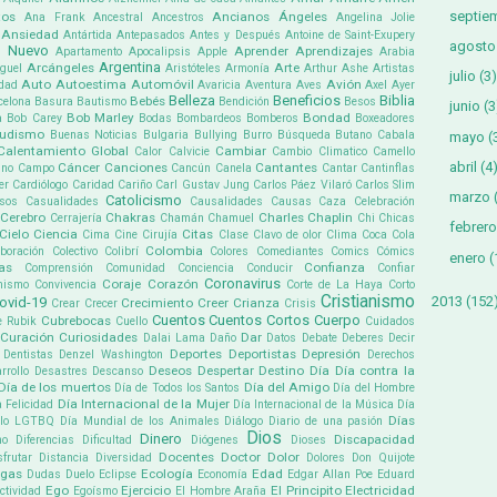
septie
tos
Ancianos
Ángeles
Ana Frank
Ancestral
Ancestros
Angelina Jolie
Ansiedad
Antártida
Antepasados
Antes y Después
Antoine de Saint-Exupery
agosto
 Nuevo
Aprender
Aprendizajes
Apartamento
Apocalipsis
Apple
Arabia
Argentina
Arcángeles
Arte
guel
Aristóteles
Armonía
Arthur Ashe
Artistas
julio
(3)
Auto
Autoestima
Automóvil
Avión
dad
Avaricia
Aventura
Aves
Axel
Ayer
Belleza
Beneficios
Biblia
Bebés
celona
Basura
Bautismo
Bendición
Besos
junio
(3
Bob Marley
Bondad
a
Bob Carey
Bodas
Bombardeos
Bomberos
Boxeadores
udismo
Buenas Noticias
Bulgaria
Bullying
Burro
Búsqueda
Butano
Cabala
mayo
(
Calentamiento Global
Cambiar
Calor
Calvicie
Cambio Climatico
Camello
abril
(4
Cáncer
Canciones
Cantantes
ino
Campo
Cancún
Canela
Cantar
Cantinflas
er
Cardiólogo
Caridad
Cariño
Carl Gustav Jung
Carlos Páez Vilaró
Carlos Slim
marzo
Catolicismo
sos
Casualidades
Causalidades
Causas
Caza
Celebración
Cerebro
Chakras
Charles Chaplin
Cerrajería
Chamán
Chamuel
Chi
Chicas
febrero
Cielo
Ciencia
Citas
Cima
Cine
Cirujía
Clase
Clavo de olor
Clima
Coca Cola
Colombia
boración
Colectivo
Colibrí
Colores
Comediantes
Comics
Cómics
enero
(
as
Confianza
Comprensión
Comunidad
Conciencia
Conducir
Confiar
Coronavirus
Coraje
Corazón
mismo
Convivencia
Corte de La Haya
Corto
Cristianismo
2013
(152
ovid-19
Crecimiento
Creer
Crianza
Crear
Crecer
Crisis
Cuentos
Cuentos Cortos
Cuerpo
Cubrebocas
e Rubik
Cuello
Cuidados
Curación
Curiosidades
Dar
Dalai Lama
Daño
Datos
Debate
Deberes
Decir
Deportes
Deportistas
Depresión
Dentistas
Denzel Washington
Derechos
Deseos
Despertar
Destino
Día
Día contra la
rrollo
Desastres
Descanso
Día de los muertos
Día del Amigo
Día de Todos los Santos
Día del Hombre
Día Internacional de la Mujer
a Felicidad
Día Internacional de la Música
Día
Días
ullo LGTBQ
Día Mundial de los Animales
Diálogo
Diario de una pasión
Dios
Dinero
Discapacidad
mo
Diferencias
Dificultad
Diógenes
Dioses
Docentes
Doctor
Dolor
sfrutar
Distancia
Diversidad
Dolores
Don Quijote
ogas
Ecología
Edad
Dudas
Duelo
Eclipse
Economía
Edgar Allan Poe
Eduard
Ego
Ejercicio
El Principito
Electricidad
ectividad
Egoísmo
El Hombre Araña