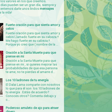
los valores en los que creemos.
días pueden ser un gran día, siempre y
tentemos darle unos lindos
mensajes
a la vida!
Fuerte oración para que sienta amor y
celos
Fuerte oración para que sienta amor y
celos Llamado fuerte en su cabeza.!!
Me hago fuerte en su cabeza.!!
Porque yo creo que ( nombre de la ...
Oración a la Santa Muerte para que
piense en mi
Oración a la Santa Muerte para que
piense en mi , si quieres mejorar las
probabilidades de que esa persona
te ame, no te pierdas el amarre d...
Los 10 ladrones de tu energía
El Dalai Lama comparte con nosotros
lo que para él son los 10 ladrones de
tu energía . Estás de acuerdo?
Conoces otros? Comenta debajo y
c...
Poderoso amuleto de ajo para atraer
dinero