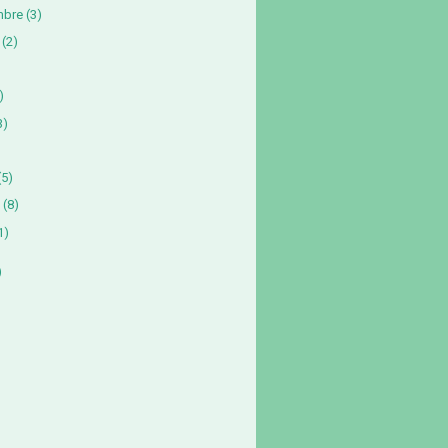
mbre
(3)
(2)
)
3)
)
(5)
(8)
1)
)