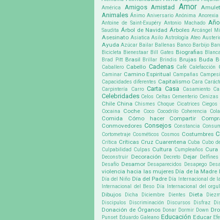
Amor
Amigos
Amistad
Amule
América
Animales
Ánimo
Aniversario
Anónima
Anorexia
Año
Antoine de Saint-Exupéry
Antonio Machado
Árbol de Navidad
Árboles
Saudita
Arcángel Mi
Asesinato
Asiatica
Asilo
Astrología
Ateo
Austeri
Ayuda
Azúcar
Bailar
Ballenas
Banco
Barbijo
Bar
Biografias
Bicicleta
Bienestaar
Bill Gates
Blanc
Brasil
Brujas
Buda
B
Brad Pitt
Brillar
Brindis
Cadenas
Cabello
Caballero
Café
Calefacción
Camino Espiritual
Caminar
Campañas
Campes
Capitalismo
Capacidades diferentes
Cara
Caráct
Carta
Casa
Carpintería
Carro
Casamiento
Ca
Celebridades
Celos
Celtas
Cementerio
Cenizas
Chile
China
Chismes
Choque
Cicatrices
Ciegos
Coche
Cocaina
Coco
Cocodrilo
Coherencia
Cola
Comida
Cómo hacer
Compartir
Compr
Consejos
Conmovedores
Constancia
Consu
C
Costumbres
Cortometraje
Cosméticos
Cosmos
Críticas
Cruz
Cuarentena
Crítica
Cuba
Cubo d
Cultura
Cura
Culpabilidad
Culpas
Cumpleaños
Decoración
Dejar
Deconstruir
Decreto
Delfines
Desamor
Desafío
Desaparecidos
Desapego
Desa
violencia hacia las mujeres
Día de la Madre
Día del Padre
Día del Niño
Día Internacional de l
Internacional del Beso
Día Internacional del org
Dibujos
Dieta
Dicha
Diciembre
Dientes
Diez
Discipulos
Discriminación
Discursos
Disfraz
Di
Donación de Órganos
Dr
Donar
Dormir
Down
Educación
Educar
Punset
Eduardo Galeano
Ef