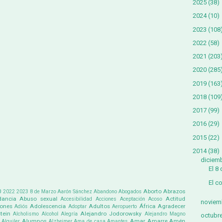
2025
(38)
2024
(10)
2023
(108
2022
(58)
2021
(203
2020
(285
2019
(163
2018
(109
2017
(99)
2016
(29)
2015
(22)
2014
(38)
diciem
El 8
El c
0
Aborto
Abrazos
2022
2023
8 de Marzo
Aarón Sánchez
Abandono
Abogados
ancia
Abuso sexual
Actitud
Accesibilidad
Acciones
Aceptación
Acoso
noviem
iones
Adolescencia
Adultos
África
Agradecer
Adiós
Adoptar
Aeropuerto
tein
Alejandro Jodorowsky
Alcholismo
Alcohol
Alegría
Alejandro Magno
octubr
Alumnos
Amar
Amarre
Amén
Alquiler
Alzheimer
Ama de casa
Amantes