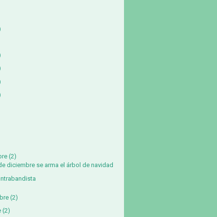
)
)
)
)
)
bre
(2)
 de diciembre se arma el árbol de navidad
ontrabandista
bre
(2)
e
(2)