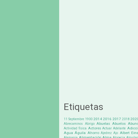
Etiquetas
2014
2016
2017
202
11 Septiembre
1900
2018
Abuelas
Abuelos
Abund
Abrecaminos
Abrigo
Actores
Adicc
Actividad física
Actuar
Adelante
Agua
Águila
Ahorro
Albert Eins
Ajedrez
Ajo
Alimentación
Alma
Alemania
Alopecia
Alquilar