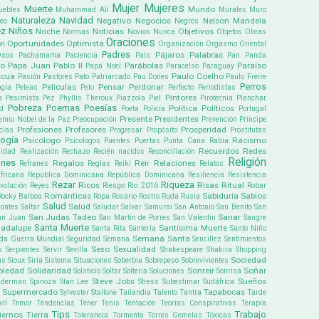
Mujer
Mujeres
Muerte
Mundo
uebles
Muhammad Alí
Murales
Muro
Naturaleza
Navidad
Negativo
Negocios
Nelson Mandela
eo
Negros
ez
Niños
Noche
Noticias
Objetivos
Normas
Novios
Nunca
Objetos
Obras
Oraciones
Oportunidades
Optimista
ón
Organización
Orgasmo
Oriental
Padres
Pájaros
Palabras
Osos
Pachamama
Paciencia
País
Pan
Panda
co
Papa Juan Pablo II
Parábolas
Paraíso
Papá Noel
Paracelso
Paraguay
scua
Paulo Coelho
Pasión
Pastores
Pato
Patriarcado
Pau Dones
Paulo Freire
Perros
Películas
Pensar
Perdonar
gía
Peleas
Pelo
Perfecto
Periodistas
Pintores
a
Pesimista
Pez
Phyllis Theroux
Piazzola
Piel
Pirotecnia
Planchar
Pobreza
Poemas
Poesías
Política
Políticos
ud
Poeta
Policía
Portugal
Presente
Presidentes
emio Nobel de la Paz
Preocupación
Prevención
Príncipe
Profesiones
Profesores
Prosperidad
cías
Progresar
Propósito
Prostitutas
logía
Psicólogo
Racismo
Psícologos
Puentes
Puertas
Punta Cana
Rabia
Recuerdos
Redes
lidad
Realización
Rechazo
Recién nacidos
Reconciliación
Religión
ones
Regalos
Reir
Relaciones
Refranes
Reglas
Reiki
Relatos
fricana
Republica Dominicana
República Dominicana
Resiliencia
Resistencia
Rezar
Riqueza
Ricos
Risas
Ritual
volución
Reyes
Riesgo
Rio 2016
Robar
Románticas
Sabiduría
Sabios
Rocky Balboa
Ropa
Rosario
Rostro
Ruda
Rusia
Salud
Salúd
ontes
Saltar
Saludar
Salvar
Samurai
San Antonio
San Benito
San
San Judas Tadeo
Sanar
an Juan
San Martin de Porres
San Valentin
Sangre
Santa Muerte
uadalupe
Santísima Muerte
Santa Rita
Santería
Santo Niño
Semana Santa
da Guerra Mundial
Seguridad
Semana
Sencillez
Sentimientos
Sexo
Sexualidad
s
Serpientes
Servir
Sevilla
Shakespeare
Shakira
Shopping
Sociedad
as
Sioux
Siria
Sistema
Situaciones
Soberbia
Sobrepeso
Sobrevivientes
oledad
Solidaridad
Sonreir
Soñar
Solsticio
Soltar
Soltería
Soluciones
Sonrisa
Steve Jobs
Sueños
iderman
Spinoza
Stan Lee
Stress
Subestimar
Sudáfrica
Supermercado
Tapabocas
Sylvester Stallone
Tailandia
Talento
Tantra
Tarde
il
Temor
Tendencias
Tener
Tenis
Tentación
Teorías Conspirativas
Terapia
Tips
Trabajo
iernos
Tierra
Tolerancia
Tormenta
Torres Gemelas
Tóxicas