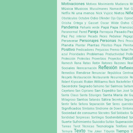
Motivaciones
Motivos
Movimiento
Mudanza
M
Música
Musicos
Musulmanes
Namasté
Nat G
Niñ
Ni una menos
Nietos
Netflix
Nick Vujicic
Odio
Obstáculos
Octubre
Ofender
Ojo
Ojos
Opini
Osho
Orisha
Ortega y Gasset
Oscar Wilde
Pandemia
Papá
Papa Francis
Pañuelo verde
Pareja
Pasado
Pa
Paranormal
Pared
Parroquia
Paz
Paz interior
Pecado
Peces
Pedalear
Pegago
Personajes
Personas
Perseverar
Perú
Pesc
Planeta
Plantas
Plantar
Plástico
Playa
Plenit
Positivo
Predicadores
Prejuicios
Premio Nobel
Pr
Problemas
azul
Prioridades
Productividad
Profe
Psico
Protección
Protestas
Proverbios
Proyectos
Ramesh
Rana
Ratas
Ratón
Ratones
Razones
Rea
Reflexión
Reflexi
Sociales
Reencarnación
Rendirse
Remedios
Renunciar
República Centroa
Respeto
Restauración
Restaurante
Resurrección
Re
Robin Williams
Robert Kiyosaki
Rock
Rockefeller
Sacerdote
Sagrado
Salmos
Sahúmo
Sal
Saltam
San Expedito
Cayetano
San Cipriano
San José
S
Santa María de G
Santa Claus
Santa Eduviges
Santos
Sátira
Milagroso
Satanás
Secretos
Segun
Ser
Sentir
Seño
Señora
Separación
Seres querido
Significados
Símbolos
Síndrome de Down
Síntom
Sociedad de consumo
Sol
S
Sócrates
Soldados
Sostenibilidad
Sorididad
Sorpresas
Sortilegio
Sp
Suerte
Sufrimiento
Suicidio
Superación
Sultán
Tecnología
Tareas
Tarot
Técnicas
Teléfono móv
Texto
Tiempo
T
Ternura
The Joker
Tiburón