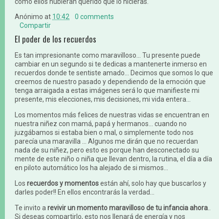
como ellos hubieran querido que lo hicieras.
Anónimo
at
10:42
0 comments
Compartir
El poder de los recuerdos
Es tan impresionante como maravilloso... Tu presente puede
cambiar en un segundo si te dedicas a mantenerte inmerso en
recuerdos donde te sentiste amado... Decimos que somos lo que
creemos de nuestro pasado y dependiendo de la emoción que
tenga arraigada a estas imágenes será lo que manifieste mi
presente, mis elecciones, mis decisiones, mi vida entera...
Los momentos más felices de nuestras vidas se encuentran en
nuestra niñez con mamá, papá y hermanos... cuando no
juzgábamos si estaba bien o mal, o simplemente todo nos
parecía una maravilla ... Algunos me dirán que no recuerdan
nada de su niñez, pero esto es porque han desconectado su
mente de este niño o niña que llevan dentro, la rutina, el día a día
en piloto automático los ha alejado de si mismos...
Los
recuerdos y momentos
están ahí, solo hay que buscarlos y
darles poder!! En ellos encontrarás la verdad...
Te invito a
revivir un momento maravilloso de tu infancia ahora
..
Si deseas compartirlo, esto nos llenará de energía y nos