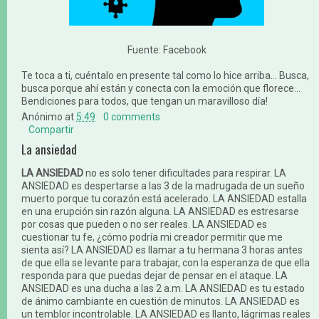
Fuente: Facebook
Te toca a ti, cuéntalo en presente tal como lo hice arriba... Busca,
busca porque ahí están y conecta con la emoción que florece...
Bendiciones para todos, que tengan un maravilloso día!
Anónimo
at
5:49
0 comments
Compartir
La ansiedad
LA ANSIEDAD
no es solo tener dificultades para respirar. LA
ANSIEDAD es despertarse a las 3 de la madrugada de un sueño
muerto porque tu corazón está acelerado. LA ANSIEDAD estalla
en una erupción sin razón alguna. LA ANSIEDAD es estresarse
por cosas que pueden o no ser reales. LA ANSIEDAD es
cuestionar tu fe, ¿cómo podría mi creador permitir que me
sienta así? LA ANSIEDAD es llamar a tu hermana 3 horas antes
de que ella se levante para trabajar, con la esperanza de que ella
responda para que puedas dejar de pensar en el ataque. LA
ANSIEDAD es una ducha a las 2 a.m. LA ANSIEDAD es tu estado
de ánimo cambiante en cuestión de minutos. LA ANSIEDAD es
un temblor incontrolable. LA ANSIEDAD es llanto, lágrimas reales