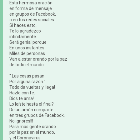
Esta hermosa oración
en forma de mensaje
en grupos de Facebook,
o en tus redes sociales.
Si haces esto,
Te lo agradezco
infinitamente.
Será genial porque
En unos instantes
Miles de personas
Van a estar orando por la paz
de todo el mundo
′′ Las cosas pasan
Por alguna razón."
Todo da vueltas y llega!
Hazlo con fe.
Dios te ama!
Lo leíste hasta el final?
De un amén comparte
en tres grupos de Facebook,
No ignores!!!
Para más gente orando
por la paz en el mundo,
y el Coronavirus