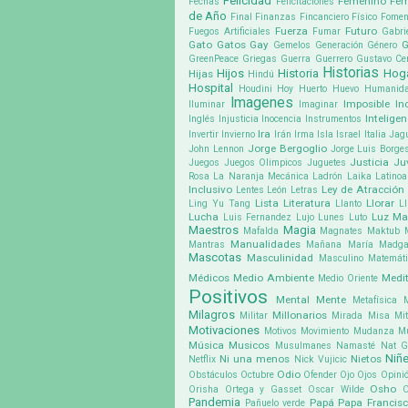
Felicidad
Femenino
Fem
Fechas
Felicitaciones
de Año
Final
Finanzas
Fincanciero
Físico
Fomen
Fuerza
Futuro
Fuegos Artificiales
Fumar
Gabri
Gato
Gatos
Gay
G
Gemelos
Generación
Género
GreenPeace
Griegas
Guerra
Guerrero
Gustavo Cer
Historias
Hijos
Historia
Hog
Hijas
Hindú
Hospital
Houdini
Hoy
Huerto
Huevo
Humanid
Imagenes
Imposible
In
Iluminar
Imaginar
Inteligen
Inglés
Injusticia
Inocencia
Instrumentos
Ira
Invertir
Invierno
Irán
Irma
Isla
Israel
Italia
Jag
Jorge Bergoglio
John Lennon
Jorge Luis Borge
Justicia
Ju
Juegos
Juegos Olimpicos
Juguetes
Rosa
La Naranja Mecánica
Ladrón
Laika
Latino
Inclusivo
Ley de Atracción
Lentes
León
Letras
Lista
Literatura
Llorar
Ling Yu Tang
Llanto
Ll
Lucha
Luz
Ma
Luis Fernandez
Lujo
Lunes
Luto
Maestros
Magia
Mafalda
Magnates
Maktub
Manualidades
Mantras
Mañana
María Madga
Mascotas
Masculinidad
Masculino
Matemát
Médicos
Medio Ambiente
Medit
Medio Oriente
Positivos
Mental
Mente
Metafísica
Milagros
Millonarios
Militar
Mirada
Misa
Mit
Motivaciones
Motivos
Movimiento
Mudanza
M
Música
Musicos
Musulmanes
Namasté
Nat G
Niñ
Ni una menos
Nietos
Netflix
Nick Vujicic
Odio
Obstáculos
Octubre
Ofender
Ojo
Ojos
Opini
Osho
Orisha
Ortega y Gasset
Oscar Wilde
Pandemia
Papá
Papa Francis
Pañuelo verde