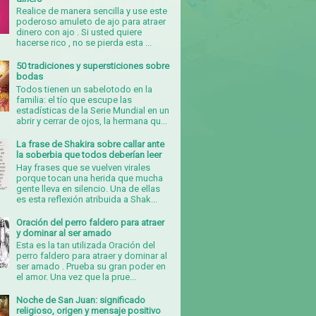
Realice de manera sencilla y use este
poderoso amuleto de ajo para atraer
dinero con ajo . Si usted quiere
hacerse rico , no se pierda esta ...
50 tradiciones y supersticiones sobre
bodas
Todos tienen un sabelotodo en la
familia: el tío que escupe las
estadísticas de la Serie Mundial en un
abrir y cerrar de ojos, la hermana qu...
La frase de Shakira sobre callar ante
la soberbia que todos deberían leer
Hay frases que se vuelven virales
porque tocan una herida que mucha
gente lleva en silencio. Una de ellas
es esta reflexión atribuida a Shak...
Oración del perro faldero para atraer
y dominar al ser amado
Esta es la tan utilizada Oración del
perro faldero para atraer y dominar al
ser amado . Prueba su gran poder en
el amor. Una vez que la prue...
Noche de San Juan: significado
religioso, origen y mensaje positivo