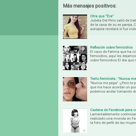
Más mensajes positivos:
Otra que “Era”
Julieta Del Pino salió de tra
de la casa de su ex pareja, 
autopsia revelará si fue vio
Reflexión sobre femicidios
El caso de Fatima que ha c
femicidios, aquí les dejam
sobre femicidios El día qu
Texto feminista : "Nunca me
"Nunca me pega" -¿Pero te pe
que me hace acordar un poco
podemos andar tomando de
Cadena de Facebook para con
Lamentablemente continúan 
realizado una movida en Fac
la foto de perfil de las muje