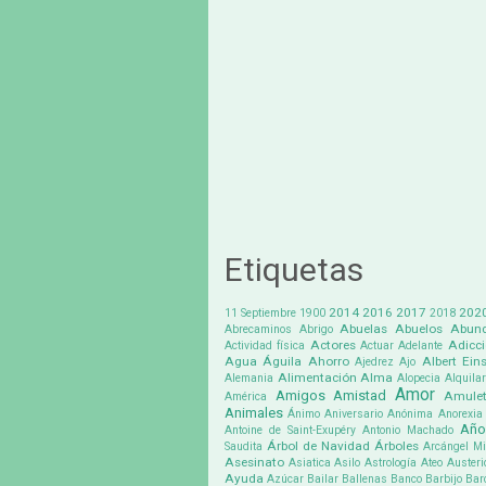
Etiquetas
2014
2016
2017
202
11 Septiembre
1900
2018
Abuelas
Abuelos
Abund
Abrecaminos
Abrigo
Actores
Adicc
Actividad física
Actuar
Adelante
Agua
Águila
Ahorro
Albert Eins
Ajedrez
Ajo
Alimentación
Alma
Alemania
Alopecia
Alquilar
Amor
Amigos
Amistad
Amule
América
Animales
Ánimo
Aniversario
Anónima
Anorexia
Año
Antoine de Saint-Exupéry
Antonio Machado
Árbol de Navidad
Árboles
Saudita
Arcángel Mi
Asesinato
Asiatica
Asilo
Astrología
Ateo
Austeri
Ayuda
Azúcar
Bailar
Ballenas
Banco
Barbijo
Bar