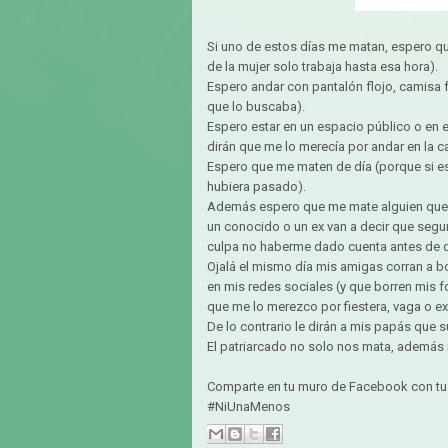
Si uno de estos días me matan, espero que
de la mujer solo trabaja hasta esa hora).
Espero andar con pantalón flojo, camisa 
que lo buscaba).
Espero estar en un espacio público o en e
dirán que me lo merecía por andar en la ca
Espero que me maten de día (porque si e
hubiera pasado).
Además espero que me mate alguien que 
un conocido o un ex van a decir que segu
culpa no haberme dado cuenta antes de 
Ojalá el mismo día mis amigas corran a b
en mis redes sociales (y que borren mis f
que me lo merezco por fiestera, vaga o ex
De lo contrario le dirán a mis papás que s
El patriarcado no solo nos mata, además 
Comparte en tu muro de Facebook con tu
#NiUnaMenos