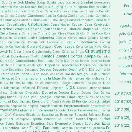
Bob Marley
Bondad
a
Bob Carey
Bodas
Bombardeos
Bomberos
Boxeadores
Per
udismo
Buenas Noticias
Bulgaria
Bullying
Burro
Búsqueda
Butano
Cabala
Calentamiento Global
Cambiar
Calor
Calvicie
Cambio Climatico
Camello
Grac
Cáncer
Canciones
Cantantes
ino
Campo
Cancún
Canela
Cantar
Cantinflas
er
Cardiólogo
Caridad
Cariño
Carl Gustav Jung
Carlos Páez Vilaró
Carlos Slim
Catolicismo
sos
Casualidades
Causalidades
Causas
Caza
Celebración
agosto
Cerebro
Chakras
Charles Chaplin
Cerrajería
Chamán
Chamuel
Chi
Chicas
Cielo
Ciencia
Citas
julio
(2
Cima
Cine
Cirujía
Clase
Clavo de olor
Clima
Coca Cola
Colombia
boración
Colectivo
Colibrí
Colores
Comediantes
Comics
Cómics
junio
(1
as
Confianza
Comprensión
Comunidad
Conciencia
Conducir
Confiar
Coronavirus
Coraje
Corazón
mismo
Convivencia
Corte de La Haya
Corto
mayo
(
Cristianismo
ovid-19
Crecimiento
Creer
Crianza
Crear
Crecer
Crisis
Cuentos
Cuentos Cortos
Cuerpo
Cubrebocas
e Rubik
Cuello
Cuidados
abril
(3
Curación
Curiosidades
Dar
Dalai Lama
Daño
Datos
Debate
Deberes
Decir
Deportes
Deportistas
Depresión
Dentistas
Denzel Washington
Derechos
marzo
Deseos
Despertar
Destino
Día
Día contra la
rrollo
Desastres
Descanso
febrero
Día de los muertos
Día del Amigo
Día de Todos los Santos
Día del Hombre
Día Internacional de la Mujer
a Felicidad
Día Internacional de la Música
Día
enero
(
Días
ullo LGTBQ
Día Mundial de los Animales
Diálogo
Diario de una pasión
Dios
Dinero
Discapacidad
mo
Diferencias
Dificultad
Diógenes
Dioses
Docentes
Doctor
Dolor
sfrutar
Distancia
Diversidad
Dolores
Don Quijote
2019
(163
ogas
Ecología
Edad
Dudas
Duelo
Eclipse
Economía
Edgar Allan Poe
Eduard
2018
(109
Ego
Ejercicio
El Principito
Electricidad
ectividad
Egoísmo
El Hombre Araña
patía
Emprendedores
Empresarios
Empleados
Empleo
Empoderamiento
2017
(99)
ermedades
Enfermera
Enfermería
Enojo
Enseñanzas
Engordar
Enseñar
Escritores
Escuela
to "Che" Guevara
Escaleras
Escuchar
Esfuerzo
Esopo
2016
(29)
Espiritualidad
Espíritu Intranquilo
Espíritu Santo
píritu del Desespero
Éxito
pos
Estudiar
Estudios
Evangelio
Evolución
Estrés
Ética
Eventos
2015
(22)
Familia
Famosos
Fe
Fallecidos
l
Fama
Fantasía
Fantasmas
Farmacia