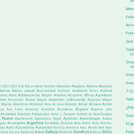
es
Mens
Fras
No t
Fras
Que 
Cade
lo
Cosa
c
Orac
Orac
0
Aborto
Abrazos
2022
2023
8 de Marzo
Aarón Sánchez
Abandono
Abogados
ancia
Abuso sexual
Actitud
7 Co
Accesibilidad
Acciones
Aceptación
Acoso
iones
Adolescencia
Adultos
África
Agradecer
Adiós
Adoptar
Aeropuerto
Text
tein
Alejandro Jodorowsky
Alcholismo
Alcohol
Alegría
Alejandro Magno
Alumnos
Amar
Amarre
Amén
Alquiler
Alzheimer
Ama de casa
Amantes
¿Est
tos
Ancianos
Ángeles
Ana Frank
Ancestral
Ancestros
Angelina Jolie
Ansiedad
Antártida
Antepasados
Antes y Después
Antoine de Saint-Exupery
Orac
 Nuevo
Aprender
Aprendizajes
Apartamento
Apocalipsis
Apple
Arabia
Argentina
Arcángeles
Arte
guel
Aristóteles
Armonía
Arthur Ashe
Artistas
El a
Auto
Autoestima
Automóvil
Avión
dad
Avaricia
Aventura
Aves
Axel
Ayer
Fras
Belleza
Beneficios
Biblia
Bebés
celona
Basura
Bautismo
Bendición
Besos