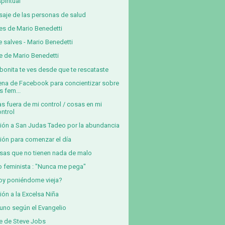
piritual
aje de las personas de salud
es de Mario Benedetti
e salves - Mario Benedetti
e de Mario Benedetti
bonita te ves desde que te rescataste
na de Facebook para concientizar sobre
s fem...
s fuera de mi control / cosas en mi
ontrol
ión a San Judas Tadeo por la abundancia
ión para comenzar el día
sas que no tienen nada de malo
o feminista : "Nunca me pega"
oy poniéndome vieja?
ión a la Excelsa Niña
yuno según el Evangelio
e de Steve Jobs