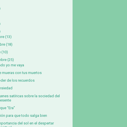
)
)
)
bre
(13)
bre
(18)
e
(10)
mbre
(25)
do yo me vaya
e mueras con tus muertos
oder de los recuerdos
nsiedad
enes satíricas sobre la sociedad del
resente
 que “Era”
ión para que todo salga bien
mportancia del sol en el despertar