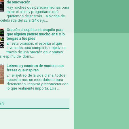
de renovación
Hay noches que parecen hechas para
mirar el cielo y preguntarse qué
queremos dejar atrás. La Noche de
celebrada del 23 al 24 de ju...
Oración al espíritu intranquilo para
que alguien piense mucho en ti y lo
tengas a tus pies
En esta ocasión, el espíritu al que
invocarás para cumplir tu objetivo a
través de una oración del dominio
al espíritu del domi...
Letreros y cuadros de madera con
frases que inspiran
En el ajetreo de la vida diaria, todos
necesitamos un recordatorio para
detenernos, respirar y reconectar con
lo que realmente importa. Los ...
vo