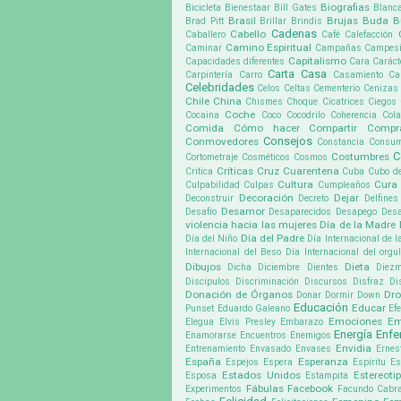
Biografias
Bicicleta
Bienestaar
Bill Gates
Blanc
Brasil
Brujas
Buda
B
Brad Pitt
Brillar
Brindis
Cadenas
Cabello
Caballero
Café
Calefacción
Camino Espiritual
Caminar
Campañas
Campes
Capitalismo
Capacidades diferentes
Cara
Caráct
Carta
Casa
Carpintería
Carro
Casamiento
Ca
Celebridades
Celos
Celtas
Cementerio
Cenizas
Chile
China
Chismes
Choque
Cicatrices
Ciegos
Coche
Cocaina
Coco
Cocodrilo
Coherencia
Cola
Comida
Cómo hacer
Compartir
Compr
Consejos
Conmovedores
Constancia
Consu
C
Costumbres
Cortometraje
Cosméticos
Cosmos
Críticas
Cruz
Cuarentena
Crítica
Cuba
Cubo d
Cultura
Cura
Culpabilidad
Culpas
Cumpleaños
Decoración
Dejar
Deconstruir
Decreto
Delfines
Desamor
Desafío
Desaparecidos
Desapego
Desa
violencia hacia las mujeres
Día de la Madre
Día del Padre
Día del Niño
Día Internacional de l
Internacional del Beso
Día Internacional del org
Dibujos
Dieta
Dicha
Diciembre
Dientes
Diez
Discipulos
Discriminación
Discursos
Disfraz
Di
Donación de Órganos
Dr
Donar
Dormir
Down
Educación
Educar
Punset
Eduardo Galeano
Ef
Emociones
Em
Elegua
Elvis Presley
Embarazo
Energía
Enf
Enamorarse
Encuentros
Enemigos
Envidia
Entrenamiento
Envasado
Envases
Ernes
España
Esperanza
Espejos
Espera
Espíritu
Es
Estados Unidos
Estereoti
Esposa
Estampita
Fábulas
Facebook
Experimentos
Facundo Cabra