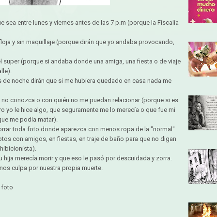
 sea entre lunes y viernes antes de las 7 p.m (porque la Fiscalía
floja y sin maquillaje (porque dirán que yo andaba provocando,
l super (porque si andaba donde una amiga, una fiesta o de viaje
lle).
s de noche dirán que si me hubiera quedado en casa nada me
no conozca o con quién no me puedan relacionar (porque si es
ro yo le hice algo, que seguramente me lo merecía o que fue mi
que me podía matar).
orrar toda foto donde aparezca con menos ropa de la "normal"
otos con amigos, en fiestas, en traje de baño para que no digan
hibicionista).
u hija merecía morir y que eso le pasó por descuidada y zorra.
nos culpa por nuestra propia muerte.
 foto