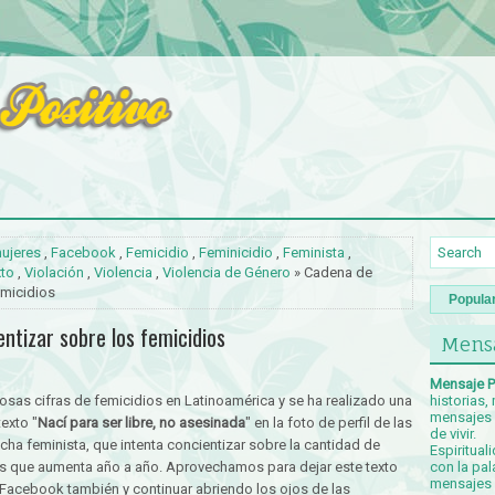
mujeres
,
Facebook
,
Femicidio
,
Feminicidio
,
Feminista
,
xto
,
Violación
,
Violencia
,
Violencia de Género
» Cadena de
emicidios
Popula
ntizar sobre los femicidios
Mensa
Mensaje P
as cifras de femicidios en Latinoamérica y se ha realizado una
historias,
mensajes p
exto "
Nací para ser libre, no asesinada
" en la foto de perfil de las
de vivir.
 lucha feminista, que intenta concientizar sobre la cantidad de
Espiritual
s que aumenta año a año. Aprovechamos para dejar este texto
con la pal
mensajes c
Facebook también y continuar abriendo los ojos de las