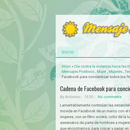
Inicio
Inicio
»
Día contra la violencia hacia las 
Mensajes Positivos
,
Mujer
,
Mujeres
,
Te
Facebook para concientizar sobre los f
Cadena de Facebook para concie
By Anónimo
13:05
No comments
Lamentablemente continúan las escandalos
movida en Facebook de un marco con el t
mujeres, con un filtro violeta, color de la
asesinatos de parte de hombres a mujere
que encontramos, para copiar y pegar en 