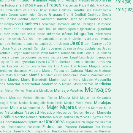
Feminista
Fin
icidio
Feminicidio
Feng Shui
Fiestas
Filosofía
Festejos
2014
(38)
Frases
Fotos
Fotografía
Francia
tar
Frecuencia
Frida Kahlo
Frío
Fuego
2013
(152
Gandhi
el García Márquez
Gabriel Rolón
Gafas
Galletas
Gas
Gastronomía
Gracias
ente
Graffitti
Gratitud
George Washington
Gestos
Graffiti
Grecia
Hablar
Hacer
Hambre
Hechizo
Hermanos
ati
Hábitos
Halloween
Héroes
ar
Hombres
Hollywood
Homenaje
Homosexualidad
Hormigas
Horóscopo
Humildad
Humor
Ideas
Iglesia
Igualdad
ad
Husain Bolt
IA
Ignorancia
Infografías
clusión
India
Infancia
Increíbles
Indios
Infierno
Información
cia
Internet
Inventores
Inteligencia Artificial
Intensamente
Intuición
Inventos
Jesús
Jim Carrey
uar
Jair Bolsonaro
Jamaica
Japón
Jardín
Jehová
JJOO
José Mujica
Jovenes
Judaísmo
s
Joseph Campbell
Juana de Arco
Judas
ventud
Karma
Juzgar
Kant
Kanye West
Kimbanda
Kurt Cobain
La Ballena
Lecciones
Leer
Lenguaje
america
Laurel
Lectores
Lectura
Legal
Legislación
Libros
Leyendas
Leyes
Libertad
Limpieza
Ley de Talles
LGTBQ
Limosna
Locura
Los Reyes Magos
uvia
Logros
Lorena Pronsky
Los Andes
Lotería
Madres
chismo
Madera
Madre Teresa de Calcuta
Macumba
Madurar
Mamá
Maltrato
Manicura
Mal
Malo
Mandamientos
Manos
Mantenimiento
Marido
Mario Benedetti
Martin Luther King
Mascarilla
lena
Masaje
Medicina
Material
Maternidad
Matrimonio
icas
Mayas
Medicamentos
Mensajes
Mensaje Positivo
ar
Mejor
Memes
Memoria
Mendigos
Miedo
Mexico
Metas
México
Michael Phelps
Miel
Miguel de Cervantes
Moralejas
ología
Mitos
Modas
Monaguillo
Monasterio
Monjes
Mono
Moral
Mujer
Mujeres
Muerte
Mundo
uebles
Muhammad Alí
Murales
Muro
Naturaleza
Navidad
Negativo
Negocios
Nelson Mandela
eo
Negros
ez
Niños
Noche
Noticias
Objetivos
Normas
Novios
Nunca
Objetos
Obras
Oraciones
Oportunidades
Optimista
ón
Organización
Orgasmo
Oriental
Padres
Pájaros
Palabras
Osos
Pachamama
Paciencia
País
Pan
Panda
co
Papa Juan Pablo II
Parábolas
Paraíso
Papá Noel
Paracelso
Paraguay