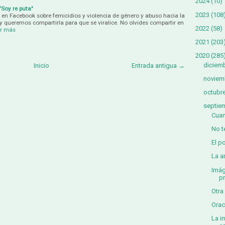
2024
(10)
"Soy re puta"
2023
(108
en Facebook sobre femicidios y violencia de género y abuso hacia la
 y queremos compartirla para que se viralice. No olvides compartir en
2022
(58)
er más
2021
(203
2020
(285
diciem
Inicio
Entrada antigua →
noviem
octubr
septie
Cuan
No t
El p
La a
Imág
p
Otra
Orac
La i