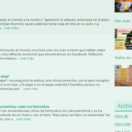
bajar el viernes a la noche y “apareció” el sábado, enterrada en el patio
San Juan, 
Cristian Romero, quien además tenía ropa de ella en su auto. La
la…
Leer más
onmovido al mundo, nos trae una vez más a tener que hablar sobre
os una reflexión anónima que encontramos en Facebook. Reflexión
fuerte, es 
e me mataro…
Leer más
 pega"
ga?- me pregunta la policía, una chica jovencita, con el pelo recogido
 a mi hija -¿Te pega o no te pega, mamita? Decidite, porque no
nuncias por …
Leer más
Archi
cientizar sobre los femicidios
las escandalosas cifras de femicidios en Latinoamérica y se ha
ebook de un marco con el texto "Nací para ser libre, no asesinada" en
2026
(8)
res, con u…
Leer más
2025
(38)