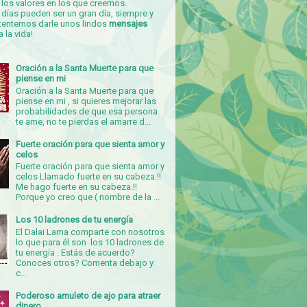
los valores en los que creemos.
días pueden ser un gran día, siempre y
tentemos darle unos lindos
mensajes
a la vida!
Oración a la Santa Muerte para que
piense en mi
Oración a la Santa Muerte para que
piense en mi , si quieres mejorar las
probabilidades de que esa persona
te ame, no te pierdas el amarre d...
Fuerte oración para que sienta amor y
celos
Fuerte oración para que sienta amor y
celos Llamado fuerte en su cabeza.!!
Me hago fuerte en su cabeza.!!
Porque yo creo que ( nombre de la ...
Los 10 ladrones de tu energía
El Dalai Lama comparte con nosotros
lo que para él son los 10 ladrones de
tu energía . Estás de acuerdo?
Conoces otros? Comenta debajo y
c...
Poderoso amuleto de ajo para atraer
dinero