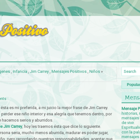
genes
,
Infancia
,
Jim Carrey
,
Mensajes Positivos
,
Niños
»
Popula
Mensa
nts
 ésta es mi preferida, a mi juicio la mejor frase de Jim Carrey.
Mensaje P
historias,
erder ese niño interior y esa alegría que tenemos dentro, por
mensajes p
e hacernos serios y aburridos.
de vivir.
de Jim Carrey
, hoy les traemos ésta que dice lo siguiente.
Espiritual
con la pal
ersona seria, mucho menos aburrida, madurar es poder jugar,
mensajes c
niño, pero recordando nuestras responsabilidades, aceptar que