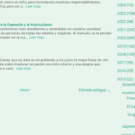
reír como un niño, pero recordando nuestras responsabilidades,
2024
(10)
os, pero sin o…
Leer más
2023
(108
2022
(58)
re la Depresión y el Autocuidado
condiciones más desafiantes y extendidas en nuestra sociedad
2021
(203
de personas de todas las edades y orígenes. A menudo, se la percibe
pide ver la luz,…
Leer más
2020
(285
2019
(163
2018
(109
arrey que leí, ésta es mi preferida, a mi juicio la mejor frase de Jim
2017
(99)
a sobre madurar sin perder ese niño interior y esa alegría que
e a vece…
Leer más
2016
(29)
2015
(22)
diciem
Inicio
Entrada antigua →
noviem
Fras
El b
10 e
septie
mayo
(