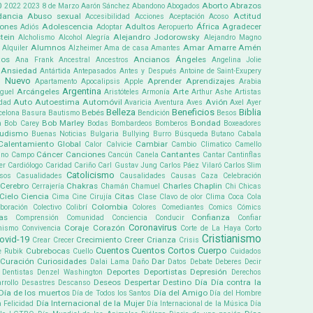
0
Aborto
Abrazos
2022
2023
8 de Marzo
Aarón Sánchez
Abandono
Abogados
ancia
Abuso sexual
Actitud
Accesibilidad
Acciones
Aceptación
Acoso
iones
Adolescencia
Adultos
África
Agradecer
Adiós
Adoptar
Aeropuerto
tein
Alejandro Jodorowsky
Alcholismo
Alcohol
Alegría
Alejandro Magno
Alumnos
Amar
Amarre
Amén
Alquiler
Alzheimer
Ama de casa
Amantes
tos
Ancianos
Ángeles
Ana Frank
Ancestral
Ancestros
Angelina Jolie
Ansiedad
Antártida
Antepasados
Antes y Después
Antoine de Saint-Exupery
 Nuevo
Aprender
Aprendizajes
Apartamento
Apocalipsis
Apple
Arabia
Argentina
Arcángeles
Arte
guel
Aristóteles
Armonía
Arthur Ashe
Artistas
Auto
Autoestima
Automóvil
Avión
dad
Avaricia
Aventura
Aves
Axel
Ayer
Belleza
Beneficios
Biblia
Bebés
celona
Basura
Bautismo
Bendición
Besos
Bob Marley
Bondad
a
Bob Carey
Bodas
Bombardeos
Bomberos
Boxeadores
udismo
Buenas Noticias
Bulgaria
Bullying
Burro
Búsqueda
Butano
Cabala
Calentamiento Global
Cambiar
Calor
Calvicie
Cambio Climatico
Camello
Cáncer
Canciones
Cantantes
ino
Campo
Cancún
Canela
Cantar
Cantinflas
er
Cardiólogo
Caridad
Cariño
Carl Gustav Jung
Carlos Páez Vilaró
Carlos Slim
Catolicismo
sos
Casualidades
Causalidades
Causas
Caza
Celebración
Cerebro
Chakras
Charles Chaplin
Cerrajería
Chamán
Chamuel
Chi
Chicas
Cielo
Ciencia
Citas
Cima
Cine
Cirujía
Clase
Clavo de olor
Clima
Coca Cola
Colombia
boración
Colectivo
Colibrí
Colores
Comediantes
Comics
Cómics
as
Confianza
Comprensión
Comunidad
Conciencia
Conducir
Confiar
Coronavirus
Coraje
Corazón
mismo
Convivencia
Corte de La Haya
Corto
Cristianismo
ovid-19
Crecimiento
Creer
Crianza
Crear
Crecer
Crisis
Cuentos
Cuentos Cortos
Cuerpo
Cubrebocas
e Rubik
Cuello
Cuidados
Curación
Curiosidades
Dar
Dalai Lama
Daño
Datos
Debate
Deberes
Decir
Deportes
Deportistas
Depresión
Dentistas
Denzel Washington
Derechos
Deseos
Despertar
Destino
Día
Día contra la
rrollo
Desastres
Descanso
Día de los muertos
Día del Amigo
Día de Todos los Santos
Día del Hombre
Día Internacional de la Mujer
a Felicidad
Día Internacional de la Música
Día