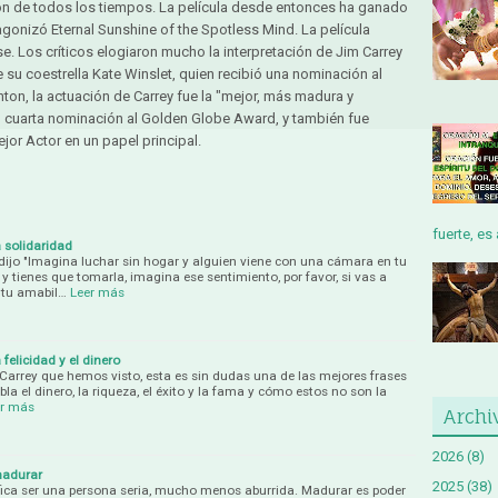
n de todos los tiempos. La película desde entonces ha ganado
gonizó Eternal Sunshine of the Spotless Mind. La película
e. Los críticos elogiaron mucho la interpretación de Jim Carrey
 su coestrella Kate Winslet, quien recibió una nominación al
inton, la actuación de Carrey fue la "mejor, más madura y
u cuarta nominación al Golden Globe Award, y también fue
or Actor en un papel principal.
fuerte, es 
a solidaridad
ijo "Imagina luchar sin hogar y alguien viene con una cámara en tu
 tienes que tomarla, imagina ese sentimiento, por favor, si vas a
 tu amabil…
Leer más
felicidad y el dinero
 Carrey que hemos visto, esta es sin dudas una de las mejores frases
a el dinero, la riqueza, el éxito y la fama y cómo estos no son la
er más
Archi
2026
(8)
madurar
2025
(38)
fica ser una persona seria, mucho menos aburrida. Madurar es poder