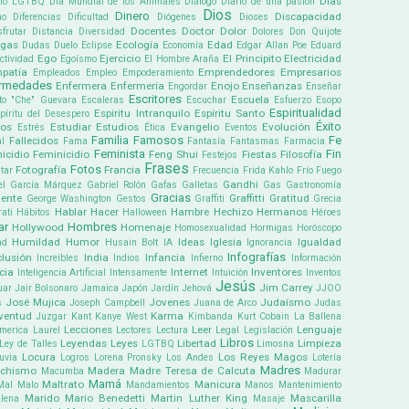
Días
ullo LGTBQ
Día Mundial de los Animales
Diálogo
Diario de una pasión
Dios
Dinero
Discapacidad
mo
Diferencias
Dificultad
Diógenes
Dioses
Docentes
Doctor
Dolor
sfrutar
Distancia
Diversidad
Dolores
Don Quijote
ogas
Ecología
Edad
Dudas
Duelo
Eclipse
Economía
Edgar Allan Poe
Eduard
Ego
Ejercicio
El Principito
Electricidad
ectividad
Egoísmo
El Hombre Araña
patía
Emprendedores
Empresarios
Empleados
Empleo
Empoderamiento
ermedades
Enfermera
Enfermería
Enojo
Enseñanzas
Engordar
Enseñar
Escritores
Escuela
to "Che" Guevara
Escaleras
Escuchar
Esfuerzo
Esopo
Espiritualidad
Espíritu Intranquilo
Espíritu Santo
píritu del Desespero
Éxito
pos
Estudiar
Estudios
Evangelio
Evolución
Estrés
Ética
Eventos
Familia
Famosos
Fe
Fallecidos
l
Fama
Fantasía
Fantasmas
Farmacia
Feminista
Fin
icidio
Feminicidio
Feng Shui
Fiestas
Filosofía
Festejos
Frases
Fotos
Fotografía
Francia
tar
Frecuencia
Frida Kahlo
Frío
Fuego
Gandhi
el García Márquez
Gabriel Rolón
Gafas
Galletas
Gas
Gastronomía
Gracias
ente
Graffitti
Gratitud
George Washington
Gestos
Graffiti
Grecia
Hablar
Hacer
Hambre
Hechizo
Hermanos
ati
Hábitos
Halloween
Héroes
ar
Hombres
Hollywood
Homenaje
Homosexualidad
Hormigas
Horóscopo
Humildad
Humor
Ideas
Iglesia
Igualdad
ad
Husain Bolt
IA
Ignorancia
Infografías
clusión
India
Infancia
Increíbles
Indios
Infierno
Información
cia
Internet
Inventores
Inteligencia Artificial
Intensamente
Intuición
Inventos
Jesús
Jim Carrey
uar
Jair Bolsonaro
Jamaica
Japón
Jardín
Jehová
JJOO
José Mujica
Jovenes
Judaísmo
s
Joseph Campbell
Juana de Arco
Judas
ventud
Karma
Juzgar
Kant
Kanye West
Kimbanda
Kurt Cobain
La Ballena
Lecciones
Leer
Lenguaje
america
Laurel
Lectores
Lectura
Legal
Legislación
Libros
Leyendas
Leyes
Libertad
Limpieza
Ley de Talles
LGTBQ
Limosna
Locura
Los Reyes Magos
uvia
Logros
Lorena Pronsky
Los Andes
Lotería
Madres
chismo
Madera
Madre Teresa de Calcuta
Macumba
Madurar
Mamá
Maltrato
Manicura
Mal
Malo
Mandamientos
Manos
Mantenimiento
Marido
Mario Benedetti
Martin Luther King
Mascarilla
lena
Masaje