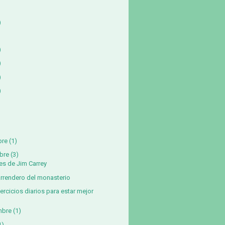
)
)
)
)
)
bre
(1)
bre
(3)
es de Jim Carrey
arrendero del monasterio
jercicios diarios para estar mejor
mbre
(1)
1)