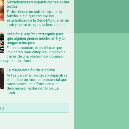
50 tradiciones y supersticiones sobre
bodas
Todos tienen un sabelotodo en la
familia: el tío que escupe las
estadísticas de la Serie Mundial en un
abrir y cerrar de ojos, la hermana qu...
Oración al espíritu intranquilo para
que alguien piense mucho en ti y lo
tengas a tus pies
En esta ocasión, el espíritu al que
invocarás para cumplir tu objetivo a
través de una oración del dominio
al espíritu del domi...
La mejor oración de la noche
Antes de cerrar los ojos y dejar atrás
el día, hay un momento especial que
puede cambiar la forma en que
descansas: hablar con Dios. La
noch...
vo