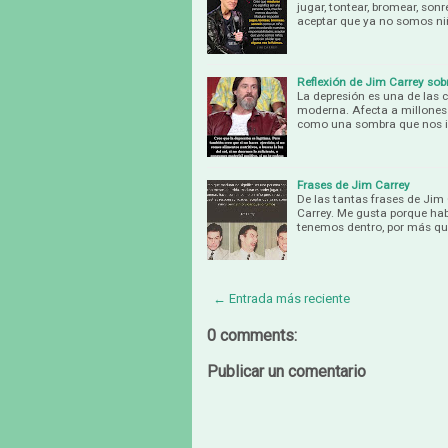
jugar, tontear, bromear, son
aceptar que ya no somos niñ
Reflexión de Jim Carrey sob
La depresión es una de las 
moderna. Afecta a millones 
como una sombra que nos im
Frases de Jim Carrey
De las tantas frases de Jim C
Carrey. Me gusta porque habl
tenemos dentro, por más qu
← Entrada más reciente
0 comments:
Publicar un comentario