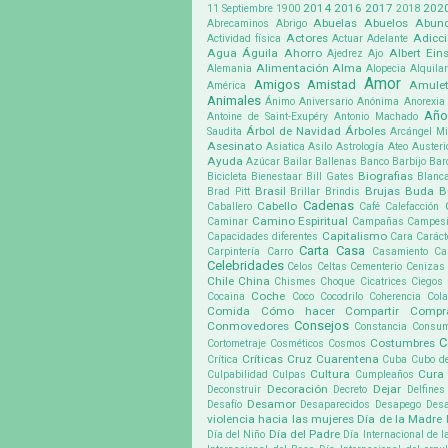
2014
2016
2017
202
11 Septiembre
1900
2018
Abuelas
Abuelos
Abund
Abrecaminos
Abrigo
Actores
Adicc
Actividad física
Actuar
Adelante
Agua
Águila
Ahorro
Albert Eins
Ajedrez
Ajo
Alimentación
Alma
Alemania
Alopecia
Alquilar
Amor
Amigos
Amistad
Amule
América
Animales
Ánimo
Aniversario
Anónima
Anorexia
Año
Antoine de Saint-Exupéry
Antonio Machado
Árbol de Navidad
Árboles
Saudita
Arcángel Mi
Asesinato
Asiatica
Asilo
Astrología
Ateo
Austeri
Ayuda
Azúcar
Bailar
Ballenas
Banco
Barbijo
Bar
Biografias
Bicicleta
Bienestaar
Bill Gates
Blanc
Brasil
Brujas
Buda
B
Brad Pitt
Brillar
Brindis
Cadenas
Cabello
Caballero
Café
Calefacción
Camino Espiritual
Caminar
Campañas
Campes
Capitalismo
Capacidades diferentes
Cara
Caráct
Carta
Casa
Carpintería
Carro
Casamiento
Ca
Celebridades
Celos
Celtas
Cementerio
Cenizas
Chile
China
Chismes
Choque
Cicatrices
Ciegos
Coche
Cocaina
Coco
Cocodrilo
Coherencia
Cola
Comida
Cómo hacer
Compartir
Compr
Consejos
Conmovedores
Constancia
Consu
C
Costumbres
Cortometraje
Cosméticos
Cosmos
Críticas
Cruz
Cuarentena
Crítica
Cuba
Cubo d
Cultura
Cura
Culpabilidad
Culpas
Cumpleaños
Decoración
Dejar
Deconstruir
Decreto
Delfines
Desamor
Desafío
Desaparecidos
Desapego
Desa
violencia hacia las mujeres
Día de la Madre
Día del Padre
Día del Niño
Día Internacional de l