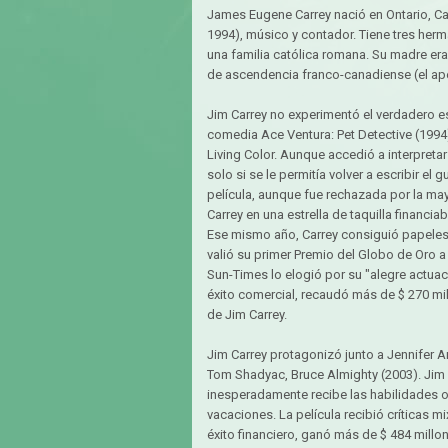
James Eugene Carrey nació en Ontario, Ca
1994), músico y contador. Tiene tres herm
una familia católica romana. Su madre er
de ascendencia franco-canadiense (el apell
Jim Carrey no experimentó el verdadero est
comedia Ace Ventura: Pet Detective (1994
Living Color. Aunque accedió a interpretar
solo si se le permitía volver a escribir el
película, aunque fue rechazada por la mayo
Carrey en una estrella de taquilla financiab
Ese mismo año, Carrey consiguió papeles
valió su primer Premio del Globo de Oro 
Sun-Times lo elogió por su "alegre actuac
éxito comercial, recaudó más de $ 270 m
de Jim Carrey.
Jim Carrey protagonizó junto a Jennifer 
Tom Shadyac, Bruce Almighty (2003). Jim C
inesperadamente recibe las habilidades 
vacaciones. La película recibió críticas 
éxito financiero, ganó más de $ 484 millo