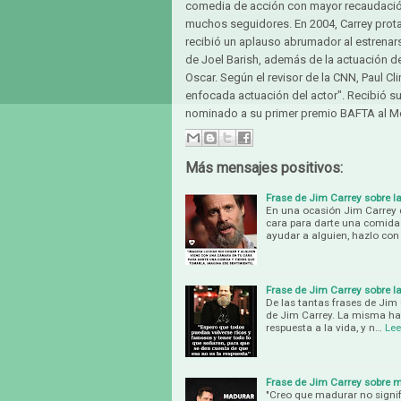
comedia de acción con mayor recaudació
muchos seguidores. En 2004, Carrey prota
recibió un aplauso abrumador al estrenars
de Joel Barish, además de la actuación de
Oscar. Según el revisor de la CNN, Paul Cl
enfocada actuación del actor". Recibió s
nominado a su primer premio BAFTA al Mej
Más mensajes positivos:
Frase de Jim Carrey sobre l
En una ocasión Jim Carrey d
cara para darte una comida y
ayudar a alguien, hazlo con
Frase de Jim Carrey sobre la 
De las tantas frases de Jim
de Jim Carrey. La misma habl
respuesta a la vida, y n…
Le
Frase de Jim Carrey sobre 
"Creo que madurar no signi