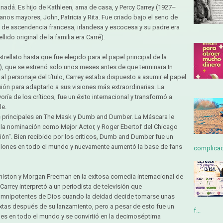
nadá. Es hijo de Kathleen, ama de casa, y Percy Carrey (1927–
anos mayores, John, Patricia y Rita. Fue criado bajo el seno de
a de ascendencia francesa, irlandesa y escocesa y su padre era
ido original de la familia era Carré).
rellato hasta que fue elegido para el papel principal de la
), que se estrenó solo unos meses antes de que terminara In
 al personaje del título, Carrey estaba dispuesto a asumir el papel
 guión para adaptarlo a sus visiones más extraordinarias. La
ría de los críticos, fue un éxito internacional y transformó a
le.
 principales en The Mask y Dumb and Dumber. La Máscara le
a la nominación como Mejor Actor, y Roger Ebertof del Chicago
ión". Bien recibido por los críticos, Dumb and Dumber fue un
illones en todo el mundo y nuevamente aumentó la base de fans
complicada
Aniston y Morgan Freeman en la exitosa comedia internacional de
arrey interpretó a un periodista de televisión que
omnipotentes de Dios cuando la deidad decide tomarse unas
mixtas después de su lanzamiento, pero a pesar de esto fue un
f...
nes en todo el mundo y se convirtió en la decimoséptima