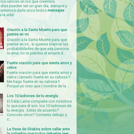
los valores en los que creemos.
días pueden ser un gran día, siempre y
tentemos darle unos lindos
mensajes
a la vida!
Oración a la Santa Muerte para que
piense en mi
Oración a la Santa Muerte para que
piense en mi , si quieres mejorar las
probabilidades de que esa persona
te ame, no te pierdas el amarre d...
Fuerte oración para que sienta amor y
celos
Fuerte oración para que sienta amor y
celos Llamado fuerte en su cabeza.!!
Me hago fuerte en su cabeza.!!
Porque yo creo que ( nombre de la ...
Los 10 ladrones de tu energía
El Dalai Lama comparte con nosotros
lo que para él son los 10 ladrones de
tu energía . Estás de acuerdo?
Conoces otros? Comenta debajo y
c...
La frase de Shakira sobre callar ante
la soberbia que todos deberían leer