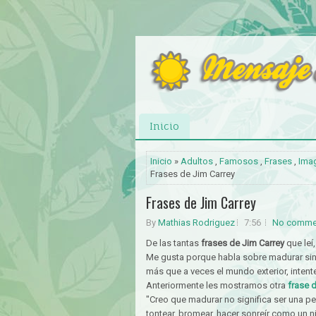
Inicio
Inicio
»
Adultos
,
Famosos
,
Frases
,
Ima
Frases de Jim Carrey
Frases de Jim Carrey
By
Mathias Rodriguez
7:56
No comme
De las tantas
frases de Jim Carrey
que leí,
Me gusta porque habla sobre madurar sin p
más que a veces el mundo exterior, intent
Anteriormente les mostramos otra
frase 
"Creo que madurar no significa ser una p
tontear, bromear, hacer sonreír como un 