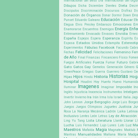
Internacional del Beso
Día Internacional del org
Dibujos
Dieta
Dicha
Diciembre
Dientes
Diez
Discipulos
Discriminación
Discursos
Disfraz
Di
Donación de Órganos
Dr
Donar
Dormir
Down
Educación
Educar
Punset
Eduardo Galeano
Ef
Emociones
Em
Elegua
Elvis Presley
Embarazo
Energía
Enf
Enamorarse
Encuentros
Enemigos
Envidia
Entrenamiento
Envasado
Envases
Ernes
España
Esperanza
Espejos
Espera
Espíritu
Es
Estados Unidos
Estereoti
Esposa
Estampita
Fábulas
Facebook
Experimentos
Facundo Cabra
Felicidad
Femenino
Fem
Fechas
Felicitaciones
de Año
Final
Finanzas
Fincanciero
Físico
Fomen
Fuerza
Futuro
Fuegos Artificiales
Fumar
Gabri
Gato
Gatos
Gay
G
Gemelos
Generación
Género
GreenPeace
Griegas
Guerra
Guerrero
Gustavo Cer
Historias
Hijos
Historia
Hog
Hijas
Hindú
Hospital
Houdini
Hoy
Huerto
Huevo
Humanid
Imagenes
Imposible
In
Iluminar
Imaginar
Inteligen
Inglés
Injusticia
Inocencia
Instrumentos
Ira
Invertir
Invierno
Irán
Irma
Isla
Israel
Italia
Jag
Jorge Bergoglio
John Lennon
Jorge Luis Borge
Justicia
Ju
Juegos
Juegos Olimpicos
Juguetes
Rosa
La Naranja Mecánica
Ladrón
Laika
Latino
Inclusivo
Ley de Atracción
Lentes
León
Letras
Lista
Literatura
Llorar
Ling Yu Tang
Llanto
Ll
Lucha
Luz
Ma
Luis Fernandez
Lujo
Lunes
Luto
Maestros
Magia
Mafalda
Magnates
Maktub
Manualidades
Mantras
Mañana
María Madga