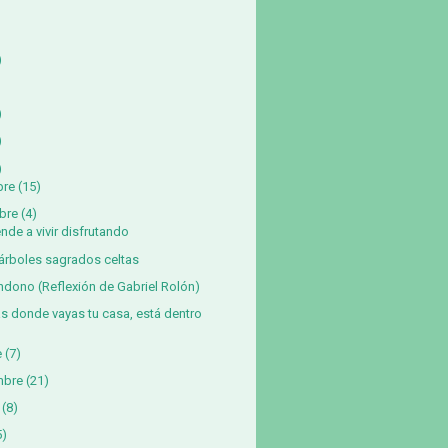
)
)
)
)
bre
(15)
bre
(4)
nde a vivir disfrutando
árboles sagrados celtas
dono (Reflexión de Gabriel Rolón)
s donde vayas tu casa, está dentro
e
(7)
mbre
(21)
(8)
5)