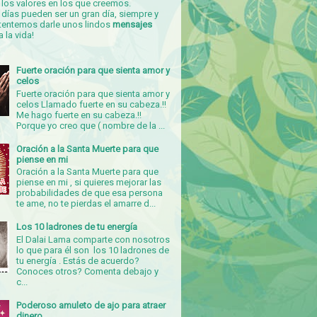
los valores en los que creemos.
días pueden ser un gran día, siempre y
tentemos darle unos lindos
mensajes
a la vida!
Fuerte oración para que sienta amor y
celos
Fuerte oración para que sienta amor y
celos Llamado fuerte en su cabeza.!!
Me hago fuerte en su cabeza.!!
Porque yo creo que ( nombre de la ...
Oración a la Santa Muerte para que
piense en mi
Oración a la Santa Muerte para que
piense en mi , si quieres mejorar las
probabilidades de que esa persona
te ame, no te pierdas el amarre d...
Los 10 ladrones de tu energía
El Dalai Lama comparte con nosotros
lo que para él son los 10 ladrones de
tu energía . Estás de acuerdo?
Conoces otros? Comenta debajo y
c...
Poderoso amuleto de ajo para atraer
dinero