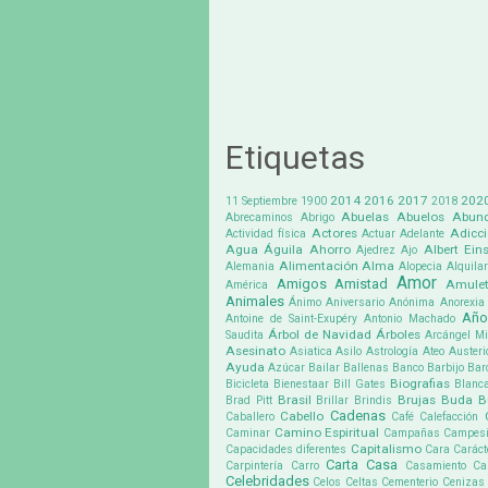
Etiquetas
2014
2016
2017
202
11 Septiembre
1900
2018
Abuelas
Abuelos
Abund
Abrecaminos
Abrigo
Actores
Adicc
Actividad física
Actuar
Adelante
Agua
Águila
Ahorro
Albert Eins
Ajedrez
Ajo
Alimentación
Alma
Alemania
Alopecia
Alquilar
Amor
Amigos
Amistad
Amule
América
Animales
Ánimo
Aniversario
Anónima
Anorexia
Año
Antoine de Saint-Exupéry
Antonio Machado
Árbol de Navidad
Árboles
Saudita
Arcángel Mi
Asesinato
Asiatica
Asilo
Astrología
Ateo
Austeri
Ayuda
Azúcar
Bailar
Ballenas
Banco
Barbijo
Bar
Biografias
Bicicleta
Bienestaar
Bill Gates
Blanc
Brasil
Brujas
Buda
B
Brad Pitt
Brillar
Brindis
Cadenas
Cabello
Caballero
Café
Calefacción
Camino Espiritual
Caminar
Campañas
Campes
Capitalismo
Capacidades diferentes
Cara
Caráct
Carta
Casa
Carpintería
Carro
Casamiento
Ca
Celebridades
Celos
Celtas
Cementerio
Cenizas