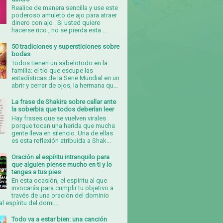
Realice de manera sencilla y use este
poderoso amuleto de ajo para atraer
dinero con ajo . Si usted quiere
hacerse rico , no se pierda esta ...
50 tradiciones y supersticiones sobre
bodas
Todos tienen un sabelotodo en la
familia: el tío que escupe las
estadísticas de la Serie Mundial en un
abrir y cerrar de ojos, la hermana qu...
La frase de Shakira sobre callar ante
la soberbia que todos deberían leer
Hay frases que se vuelven virales
porque tocan una herida que mucha
gente lleva en silencio. Una de ellas
es esta reflexión atribuida a Shak...
Oración al espíritu intranquilo para
que alguien piense mucho en ti y lo
tengas a tus pies
En esta ocasión, el espíritu al que
invocarás para cumplir tu objetivo a
través de una oración del dominio
al espíritu del domi...
Todo va a estar bien: una canción