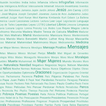
Infografías
clusión
India
Infancia
Increíbles
Indios
Infierno
Información
cia
Internet
Inventores
Inteligencia Artificial
Intensamente
Intuición
Inventos
Jesús
Jim Carrey
uar
Jair Bolsonaro
Jamaica
Japón
Jardín
Jehová
JJOO
José Mujica
Jovenes
Judaísmo
s
Joseph Campbell
Juana de Arco
Judas
ventud
Karma
Juzgar
Kant
Kanye West
Kimbanda
Kurt Cobain
La Ballena
Lecciones
Leer
Lenguaje
america
Laurel
Lectores
Lectura
Legal
Legislación
Libros
Leyendas
Leyes
Libertad
Limpieza
Ley de Talles
LGTBQ
Limosna
Locura
Los Reyes Magos
uvia
Logros
Lorena Pronsky
Los Andes
Lotería
Madres
chismo
Madera
Madre Teresa de Calcuta
Macumba
Madurar
Mamá
Maltrato
Manicura
Mal
Malo
Mandamientos
Manos
Mantenimiento
Marido
Mario Benedetti
Martin Luther King
Mascarilla
lena
Masaje
Medicina
Material
Maternidad
Matrimonio
icas
Mayas
Medicamentos
Mensajes
Mensaje Positivo
ar
Mejor
Memes
Memoria
Mendigos
Miedo
Mexico
Metas
México
Michael Phelps
Miel
Miguel de Cervantes
Moralejas
ología
Mitos
Modas
Monaguillo
Monasterio
Monjes
Mono
Moral
Mujer
Mujeres
Muerte
Mundo
uebles
Muhammad Alí
Murales
Muro
Naturaleza
Navidad
Negativo
Negocios
Nelson Mandela
eo
Negros
ez
Niños
Noche
Noticias
Objetivos
Normas
Novios
Nunca
Objetos
Obras
Oraciones
Oportunidades
Optimista
ón
Organización
Orgasmo
Oriental
Padres
Pájaros
Palabras
Osos
Pachamama
Paciencia
País
Pan
Panda
co
Papa Juan Pablo II
Parábolas
Paraíso
Papá Noel
Paracelso
Paraguay
scua
Paulo Coelho
Pasión
Pastores
Pato
Patriarcado
Pau Dones
Paulo Freire
Perros
Películas
Pensar
Perdonar
gía
Peleas
Pelo
Perfecto
Periodistas
Pintores
a
Pesimista
Pez
Phyllis Theroux
Piazzola
Piel
Pirotecnia
Planchar
Pobreza
Poemas
Poesías
Política
Políticos
ud
Poeta
Policía
Portugal
Presente
Presidentes
emio Nobel de la Paz
Preocupación
Prevención
Príncipe
Profesiones
Profesores
Prosperidad
cías
Progresar
Propósito
Prostitutas
logía
Psicólogo
Racismo
Psícologos
Puentes
Puertas
Punta Cana
Rabia