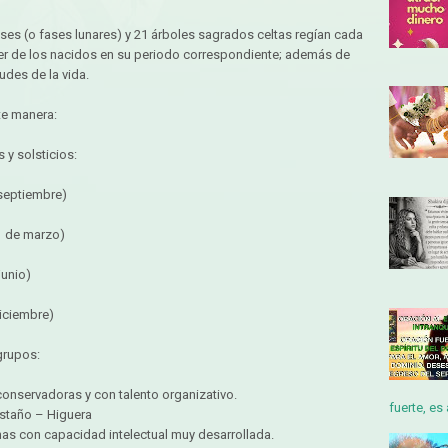
ses (o fases lunares) y 21 árboles sagrados celtas regían cada
cter de los nacidos en su periodo correspondiente; además de
tudes de la vida.
te manera:
 y solsticios:
 septiembre)
1 de marzo)
junio)
diciembre)
grupos:
conservadoras y con talento organizativo.
fuerte, es 
staño – Higuera
nas con capacidad intelectual muy desarrollada.