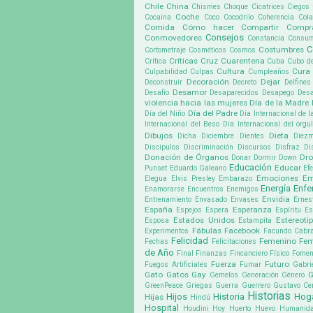
Chile
China
Chismes
Choque
Cicatrices
Ciegos
Coche
Cocaina
Coco
Cocodrilo
Coherencia
Cola
Comida
Cómo hacer
Compartir
Compr
Consejos
Conmovedores
Constancia
Consu
C
Costumbres
Cortometraje
Cosméticos
Cosmos
Críticas
Cruz
Cuarentena
Crítica
Cuba
Cubo d
Cultura
Cura
Culpabilidad
Culpas
Cumpleaños
Decoración
Dejar
Deconstruir
Decreto
Delfines
Desamor
Desafío
Desaparecidos
Desapego
Desa
violencia hacia las mujeres
Día de la Madre
Día del Padre
Día del Niño
Día Internacional de l
Internacional del Beso
Día Internacional del org
Dibujos
Dieta
Dicha
Diciembre
Dientes
Diez
Discipulos
Discriminación
Discursos
Disfraz
Di
Donación de Órganos
Dr
Donar
Dormir
Down
Educación
Educar
Punset
Eduardo Galeano
Ef
Emociones
Em
Elegua
Elvis Presley
Embarazo
Energía
Enf
Enamorarse
Encuentros
Enemigos
Envidia
Entrenamiento
Envasado
Envases
Ernes
España
Esperanza
Espejos
Espera
Espíritu
Es
Estados Unidos
Estereoti
Esposa
Estampita
Fábulas
Facebook
Experimentos
Facundo Cabra
Felicidad
Femenino
Fem
Fechas
Felicitaciones
de Año
Final
Finanzas
Fincanciero
Físico
Fomen
Fuerza
Futuro
Fuegos Artificiales
Fumar
Gabri
Gato
Gatos
Gay
G
Gemelos
Generación
Género
GreenPeace
Griegas
Guerra
Guerrero
Gustavo Cer
Historias
Hijos
Historia
Hog
Hijas
Hindú
Hospital
Houdini
Hoy
Huerto
Huevo
Humanid