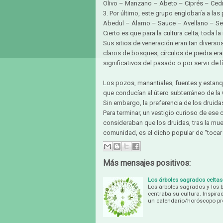
Olivo – Manzano – Abeto – Ciprés – Cedr
3. Por último, este grupo englobaría a la
Abedul – Álamo – Sauce – Avellano – Se
Cierto es que para la cultura celta, toda 
Sus sitios de veneración eran tan diversos
claros de bosques, círculos de piedra er
significativos del pasado o por servir de
Los pozos, manantiales, fuentes y estanq
que conducían al útero subterráneo de la
Sin embargo, la preferencia de los druida
Para terminar, un vestigio curioso de ese 
consideraban que los druidas, tras la mue
comunidad, es el dicho popular de “tocar
Más mensajes positivos:
Los árboles sagrados celtas
Los árboles sagrados y los b
centraba su cultura. Inspira
un calendario/horóscopo pr