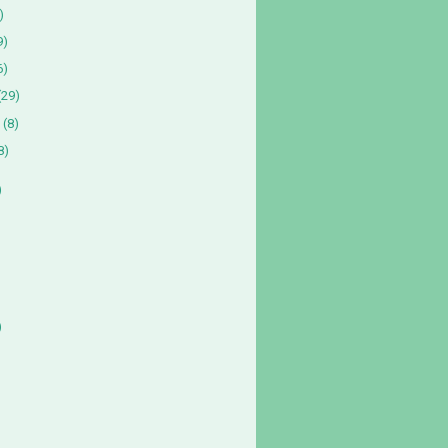
)
9)
6)
(29)
(8)
8)
)
)