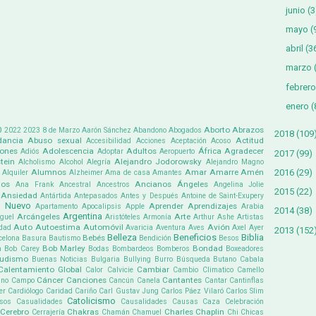
junio
(3
mayo
(
abril
(3
marzo
febrero
enero
(
0
Aborto
Abrazos
2022
2023
8 de Marzo
Aarón Sánchez
Abandono
Abogados
2018
(109
ancia
Abuso sexual
Actitud
Accesibilidad
Acciones
Aceptación
Acoso
iones
Adolescencia
Adultos
África
Agradecer
Adiós
Adoptar
Aeropuerto
2017
(99)
tein
Alejandro Jodorowsky
Alcholismo
Alcohol
Alegría
Alejandro Magno
2016
(29)
Alumnos
Amar
Amarre
Amén
Alquiler
Alzheimer
Ama de casa
Amantes
tos
Ancianos
Ángeles
Ana Frank
Ancestral
Ancestros
Angelina Jolie
2015
(22)
Ansiedad
Antártida
Antepasados
Antes y Después
Antoine de Saint-Exupery
 Nuevo
Aprender
Aprendizajes
Apartamento
Apocalipsis
Apple
Arabia
2014
(38)
Argentina
Arcángeles
Arte
guel
Aristóteles
Armonía
Arthur Ashe
Artistas
Auto
Autoestima
Automóvil
Avión
dad
Avaricia
Aventura
Aves
Axel
Ayer
2013
(152
Belleza
Beneficios
Biblia
Bebés
celona
Basura
Bautismo
Bendición
Besos
Bob Marley
Bondad
a
Bob Carey
Bodas
Bombardeos
Bomberos
Boxeadores
udismo
Buenas Noticias
Bulgaria
Bullying
Burro
Búsqueda
Butano
Cabala
Calentamiento Global
Cambiar
Calor
Calvicie
Cambio Climatico
Camello
Cáncer
Canciones
Cantantes
ino
Campo
Cancún
Canela
Cantar
Cantinflas
er
Cardiólogo
Caridad
Cariño
Carl Gustav Jung
Carlos Páez Vilaró
Carlos Slim
Catolicismo
sos
Casualidades
Causalidades
Causas
Caza
Celebración
Cerebro
Chakras
Charles Chaplin
Cerrajería
Chamán
Chamuel
Chi
Chicas