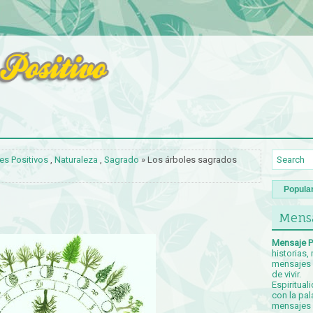
es Positivos
,
Naturaleza
,
Sagrado
» Los árboles sagrados
Popula
Mensa
Mensaje P
historias,
mensajes p
de vivir.
Espiritual
con la pal
mensajes c