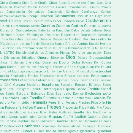
Cielo
Ciencia
Citas
Cima
Cine
Cirujía
Clase
Clavo de olor
Clima
Coca Cola
Colombia
boración
Colectivo
Colibrí
Colores
Comediantes
Comics
Cómics
as
Confianza
Comprensión
Comunidad
Conciencia
Conducir
Confiar
Coronavirus
Coraje
Corazón
mismo
Convivencia
Corte de La Haya
Corto
Cristianismo
ovid-19
Crecimiento
Creer
Crianza
Crear
Crecer
Crisis
Cuentos
Cuentos Cortos
Cuerpo
Cubrebocas
e Rubik
Cuello
Cuidados
Curación
Curiosidades
Dar
Dalai Lama
Daño
Datos
Debate
Deberes
Decir
Deportes
Deportistas
Depresión
Dentistas
Denzel Washington
Derechos
Deseos
Despertar
Destino
Día
Día contra la
rrollo
Desastres
Descanso
Día de los muertos
Día del Amigo
Día de Todos los Santos
Día del Hombre
Día Internacional de la Mujer
a Felicidad
Día Internacional de la Música
Día
Días
ullo LGTBQ
Día Mundial de los Animales
Diálogo
Diario de una pasión
Dios
Dinero
Discapacidad
mo
Diferencias
Dificultad
Diógenes
Dioses
Docentes
Doctor
Dolor
sfrutar
Distancia
Diversidad
Dolores
Don Quijote
ogas
Ecología
Edad
Dudas
Duelo
Eclipse
Economía
Edgar Allan Poe
Eduard
Ego
Ejercicio
El Principito
Electricidad
ectividad
Egoísmo
El Hombre Araña
patía
Emprendedores
Empresarios
Empleados
Empleo
Empoderamiento
ermedades
Enfermera
Enfermería
Enojo
Enseñanzas
Engordar
Enseñar
Escritores
Escuela
to "Che" Guevara
Escaleras
Escuchar
Esfuerzo
Esopo
Espiritualidad
Espíritu Intranquilo
Espíritu Santo
píritu del Desespero
Éxito
pos
Estudiar
Estudios
Evangelio
Evolución
Estrés
Ética
Eventos
Familia
Famosos
Fe
Fallecidos
l
Fama
Fantasía
Fantasmas
Farmacia
Feminista
Fin
icidio
Feminicidio
Feng Shui
Fiestas
Filosofía
Festejos
Frases
Fotos
Fotografía
Francia
tar
Frecuencia
Frida Kahlo
Frío
Fuego
Gandhi
el García Márquez
Gabriel Rolón
Gafas
Galletas
Gas
Gastronomía
Gracias
ente
Graffitti
Gratitud
George Washington
Gestos
Graffiti
Grecia
Hablar
Hacer
Hambre
Hechizo
Hermanos
ati
Hábitos
Halloween
Héroes
ar
Hombres
Hollywood
Homenaje
Homosexualidad
Hormigas
Horóscopo
Humildad
Humor
Ideas
Iglesia
Igualdad
ad
Husain Bolt
IA
Ignorancia