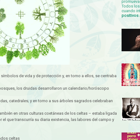
promueva 
Todos los 
cuando in
positivos
símbolos de vida y de protección y, en torno a ellos, se centraba
 bosques, los druidas desarrollaron un calendario/horóscopo
das, catedrales; y en torno a sus árboles sagrados celebraban
ambién en otras culturas coetáneas de los celtas – estaba ligada
r el que transcurría su diaria existencia, las labores del campo y
ados celtas