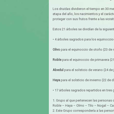
Los druidas dividieron el tiempo en 30 me
etapa del año, los nacimientos y el cará
proteger con sus frutos frente a las vicisi
Estos 21 árboles se dividían de la siguien
• 4 árboles sagrados para los equinoccios
Olivo
para el equinoccio de otoño (23 de
Roble
para el equinoccio de primavera (2
Abedul
para el solsticio de verano (24 de 
Haya
para el solsticio de invierno (22 de 
• 17 árboles sagrados repartidos en tres 
1. Grupo al que pertenecen las personas 
Roble – Haya – Olmo – Tilo – Nogal – Ca
2. Este Grupo correspondería a las perso