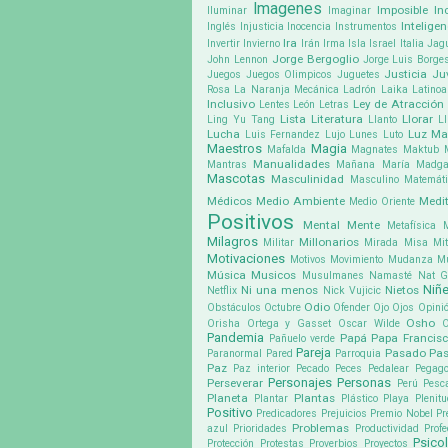
Imagenes
Imposible
In
Iluminar
Imaginar
Inteligen
Inglés
Injusticia
Inocencia
Instrumentos
Ira
Invertir
Invierno
Irán
Irma
Isla
Israel
Italia
Jag
Jorge Bergoglio
John Lennon
Jorge Luis Borge
Justicia
Ju
Juegos
Juegos Olimpicos
Juguetes
Rosa
La Naranja Mecánica
Ladrón
Laika
Latino
Inclusivo
Ley de Atracción
Lentes
León
Letras
Lista
Literatura
Llorar
Ling Yu Tang
Llanto
Ll
Lucha
Luz
Ma
Luis Fernandez
Lujo
Lunes
Luto
Maestros
Magia
Mafalda
Magnates
Maktub
Manualidades
Mantras
Mañana
María Madga
Mascotas
Masculinidad
Masculino
Matemát
Médicos
Medio Ambiente
Medit
Medio Oriente
Positivos
Mental
Mente
Metafísica
Milagros
Millonarios
Militar
Mirada
Misa
Mit
Motivaciones
Motivos
Movimiento
Mudanza
M
Música
Musicos
Musulmanes
Namasté
Nat G
Niñ
Ni una menos
Nietos
Netflix
Nick Vujicic
Odio
Obstáculos
Octubre
Ofender
Ojo
Ojos
Opini
Osho
Orisha
Ortega y Gasset
Oscar Wilde
Pandemia
Papá
Papa Francis
Pañuelo verde
Pareja
Pasado
Pa
Paranormal
Pared
Parroquia
Paz
Paz interior
Pecado
Peces
Pedalear
Pegago
Personajes
Personas
Perseverar
Perú
Pesc
Planeta
Plantas
Plantar
Plástico
Playa
Plenit
Positivo
Predicadores
Prejuicios
Premio Nobel
Pr
Problemas
azul
Prioridades
Productividad
Profe
Psico
Protección
Protestas
Proverbios
Proyectos