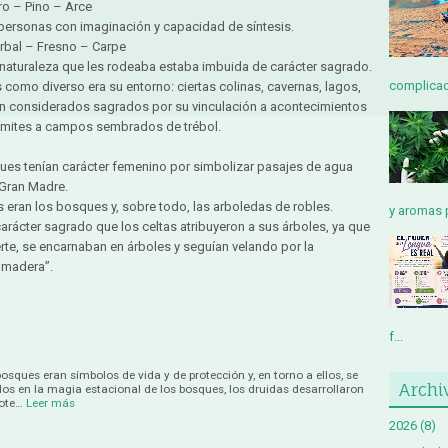
o – Pino – Arce
s personas con imaginación y capacidad de síntesis.
rbal – Fresno – Carpe
la naturaleza que les rodeaba estaba imbuida de carácter sagrado.
complicada
 como diverso era su entorno: ciertas colinas, cavernas, lagos,
an considerados sagrados por su vinculación a acontecimientos
 límites a campos sembrados de trébol.
ues tenían carácter femenino por simbolizar pasajes de agua
 Gran Madre.
s eran los bosques y, sobre todo, las arboledas de robles.
y aromas p
carácter sagrado que los celtas atribuyeron a sus árboles, ya que
rte, se encarnaban en árboles y seguían velando por la
 madera”.
f...
osques eran símbolos de vida y de protección y, en torno a ellos, se
Archi
dos en la magia estacional de los bosques, los druidas desarrollaron
ote…
Leer más
2026
(8)