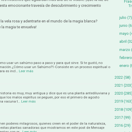
Fras
en esta emocionante travesía de descubrimiento y crecimiento
Tr
julio
(7)
 la vela rosa y adentrarte en el mundo de la magia blanca?
junio
(6
e la magia te envuelva!
mayo
(
abril
(3
marzo
febrero
mo usar un sahúmo paso a paso y para qué sirve. Si te gustó, no
enero
(
ormación.¿Cómo usar un Sahúmo?1-Consiste en un proceso espiritual o
ara es incl…
Leer más
2022
(58)
2021
(203
historia es muy, muy antigua y dice que es una planta antediluviana y
2020
(285
 que los malos espíritus se peguen, por eso el primero de agosto
2019
(163
na vacuna t…
Leer más
2018
(109
2017
(99)
nen poderes milagrosos, quienes creen en el poder de la naturaleza,
2016
(29)
 estas plantas sanadoras que mostramos en este post de Mensaje
lantas con pr…
Leer más