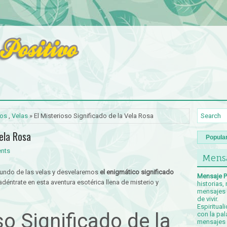
dos
,
Velas
» El Misterioso Significado de la Vela Rosa
Vela Rosa
Popula
nts
Mensa
undo de las velas y desvelaremos
el enigmático significado
Mensaje P
adéntrate en esta aventura esotérica llena de misterio y
historias,
mensajes p
de vivir.
Espiritual
so Significado de la
con la pal
mensajes c