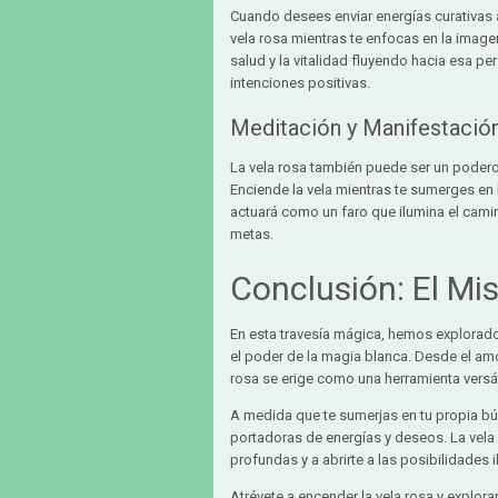
Cuando desees enviar energías curativas 
vela rosa mientras te enfocas en la imagen
salud y la vitalidad fluyendo hacia esa pe
intenciones positivas.
Meditación y Manifestació
La vela rosa también puede ser un podero
Enciende la vela mientras te sumerges en l
actuará como un faro que ilumina el cami
metas.
Conclusión: El Mi
En esta travesía mágica, hemos explorado 
el poder de la magia blanca. Desde el amo
rosa se erige como una herramienta versá
A medida que te sumerjas en tu propia bú
portadoras de energías y deseos. La vela 
profundas y a abrirte a las posibilidades 
Atrévete a encender la vela rosa y explorar