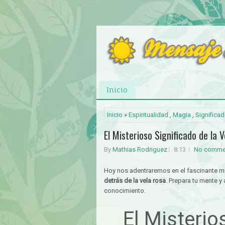
Inicio
Inicio
»
Espiritualidad
,
Magia
,
Significa
El Misterioso Significado de la 
By
Mathias Rodriguez
8:13
No comme
Hoy nos adentraremos en el fascinante m
detrás de la vela rosa
. Prepara tu mente y 
conocimiento.
El Misterio