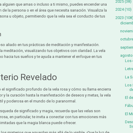
2025
(38)
a alguien que amas o incluso a ti mismo, puedes encender una
2024
(10)
 de la persona o en el área que necesita sanación. Visualiza la
rsona u objeto, permitiendo que la vela sea el conducto de tus
2023
(108
diciem
noviem
n
octubr
so aliado en tus prácticas de meditación y manifestación.
septie
a meditación, visualizando tus objetivos con claridad. La vela
agosto
no hacia tus sueños y te ayuda a mantener el enfoque en tus
Los 
Letr
sterio Revelado
La S
Los 
el significado profundo de la vela rosa y cómo su llama encierra
de
r y la curación hasta la manifestación de deseos y metas, la vela
El d
til y poderosa en el mundo de lo paranormal.
Fábu
squeda de significado y magia, recuerda que las velas son
El M
rosa, en particular, te invita a conectar con tus emociones más
Desc
ilimitadas que la magia blanca puede ofrecer.
So
 los misterios que aguardan más allá de lo visible. ¡Que la luz de