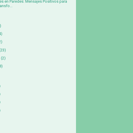
es en Paredes: Mensajes Positivos para
ansfo...
)
4)
2)
(23)
(2)
8)
)
)
)
)