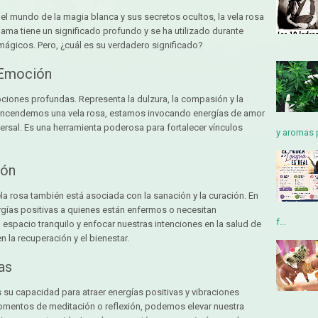
 el mundo de la magia blanca y sus secretos ocultos, la vela rosa
lama tiene un significado profundo y se ha utilizado durante
s mágicos. Pero, ¿cuál es su verdadero significado?
 Emoción
ciones profundas. Representa la dulzura, la compasión y la
 encendemos una vela rosa, estamos invocando energías de amor
ersal. Es una herramienta poderosa para fortalecer vínculos
y aromas p
ión
a rosa también está asociada con la sanación y la curación. En
nergías positivas a quienes están enfermos o necesitan
f...
 espacio tranquilo y enfocar nuestras intenciones en la salud de
 la recuperación y el bienestar.
as
s su capacidad para atraer energías positivas y vibraciones
momentos de meditación o reflexión, podemos elevar nuestra