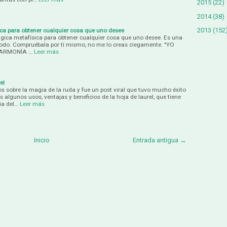
2015
(22)
2014
(38)
2013
(152
ca para obtener cualquier cosa que uno desee
gica metafísica para obtener cualquier cosa que uno desee. Es una
todo. Compruébala por tí mismo, no me lo creas ciegamente. "YO
EN ARMONÍA …
Leer más
el
 sobre la magia de la ruda y fue un post viral que tuvo mucho éxito
 algunos usos, ventajas y beneficios de la hoja de laurel, que tiene
ia del…
Leer más
Inicio
Entrada antigua →