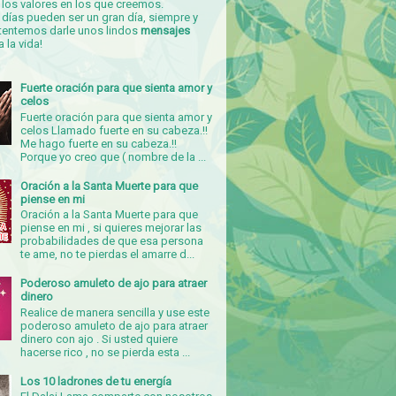
los valores en los que creemos.
días pueden ser un gran día, siempre y
tentemos darle unos lindos
mensajes
a la vida!
Fuerte oración para que sienta amor y
celos
Fuerte oración para que sienta amor y
celos Llamado fuerte en su cabeza.!!
Me hago fuerte en su cabeza.!!
Porque yo creo que ( nombre de la ...
Oración a la Santa Muerte para que
piense en mi
Oración a la Santa Muerte para que
piense en mi , si quieres mejorar las
probabilidades de que esa persona
te ame, no te pierdas el amarre d...
Poderoso amuleto de ajo para atraer
dinero
Realice de manera sencilla y use este
poderoso amuleto de ajo para atraer
dinero con ajo . Si usted quiere
hacerse rico , no se pierda esta ...
Los 10 ladrones de tu energía