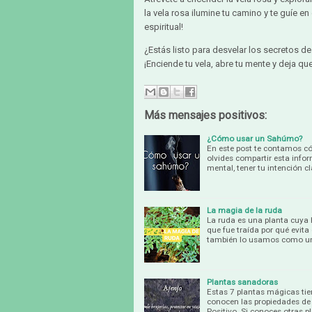
la vela rosa ilumine tu camino y te guíe 
espiritual!
¿Estás listo para desvelar los secretos de
¡Enciende tu vela, abre tu mente y deja qu
Más mensajes positivos:
¿Cómo usar un Sahúmo?
En este post te contamos có
olvides compartir esta inf
mental, tener tu intención cl
La magia de la ruda
La ruda es una planta cuya 
que fue traída por qué evita
también lo usamos como u
Plantas sanadoras
Estas 7 plantas mágicas tie
conocen las propiedades de
Positivo. Si conoces otras p