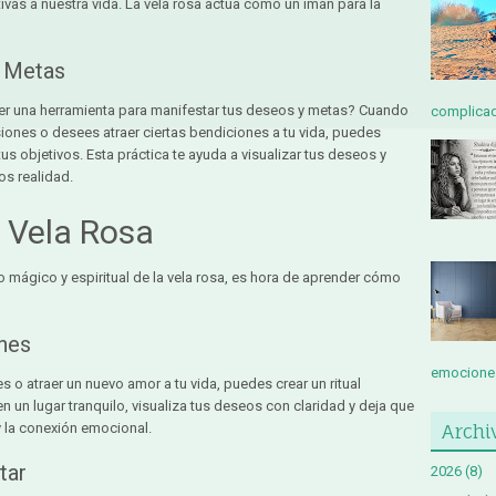
tivas a nuestra vida. La vela rosa actúa como un imán para la
y Metas
ser una herramienta para manifestar tus deseos y metas? Cuando
complicada
iones o desees atraer ciertas bendiciones a tu vida, puedes
us objetivos. Esta práctica te ayuda a visualizar tus deseos y
os realidad.
a Vela Rosa
 mágico y espiritual de la vela rosa, es hora de aprender cómo
ones
emociones
s o atraer un nuevo amor a tu vida, puedes crear un ritual
en un lugar tranquilo, visualiza tus deseos con claridad y deja que
y la conexión emocional.
Archi
tar
2026
(8)