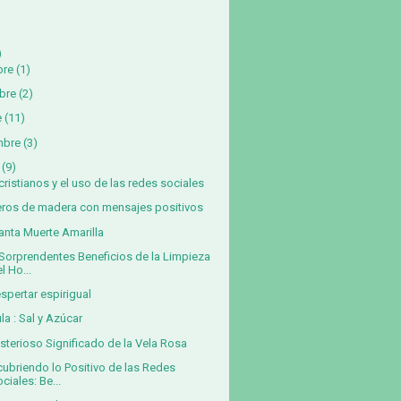
)
bre
(1)
bre
(2)
e
(11)
mbre
(3)
(9)
cristianos y el uso de las redes sociales
eros de madera con mensajes positivos
anta Muerte Amarilla
Sorprendentes Beneficios de la Limpieza
l Ho...
espertar espirigual
la : Sal y Azúcar
isterioso Significado de la Vela Rosa
ubriendo lo Positivo de las Redes
ciales: Be...