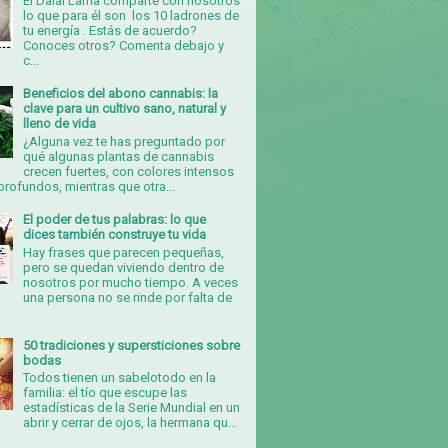
El Dalai Lama comparte con nosotros
lo que para él son los 10 ladrones de
tu energía . Estás de acuerdo?
Conoces otros? Comenta debajo y
c...
Beneficios del abono cannabis: la
clave para un cultivo sano, natural y
lleno de vida
¿Alguna vez te has preguntado por
qué algunas plantas de cannabis
crecen fuertes, con colores intensos
rofundos, mientras que otra...
El poder de tus palabras: lo que
dices también construye tu vida
Hay frases que parecen pequeñas,
pero se quedan viviendo dentro de
nosotros por mucho tiempo. A veces
una persona no se rinde por falta de
50 tradiciones y supersticiones sobre
bodas
Todos tienen un sabelotodo en la
familia: el tío que escupe las
estadísticas de la Serie Mundial en un
abrir y cerrar de ojos, la hermana qu...