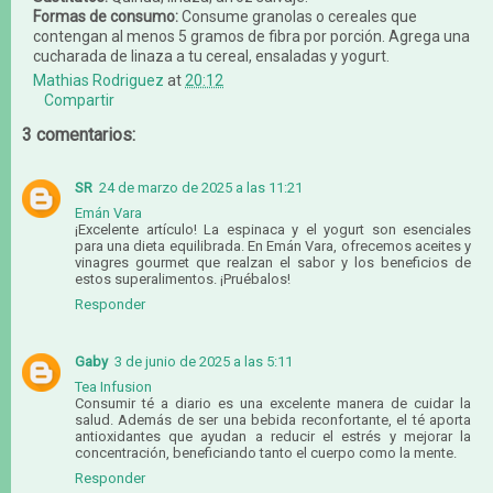
Formas de consumo:
Consume granolas o cereales que
contengan al menos 5 gramos de fibra por porción. Agrega una
cucharada de linaza a tu cereal, ensaladas y yogurt.
Mathias Rodriguez
at
20:12
Compartir
3 comentarios:
SR
24 de marzo de 2025 a las 11:21
Emán Vara
¡Excelente artículo! La espinaca y el yogurt son esenciales
para una dieta equilibrada. En Emán Vara, ofrecemos aceites y
vinagres gourmet que realzan el sabor y los beneficios de
estos superalimentos. ¡Pruébalos!
Responder
Gaby
3 de junio de 2025 a las 5:11
Tea Infusion
Consumir té a diario es una excelente manera de cuidar la
salud. Además de ser una bebida reconfortante, el té aporta
antioxidantes que ayudan a reducir el estrés y mejorar la
concentración, beneficiando tanto el cuerpo como la mente.
Responder