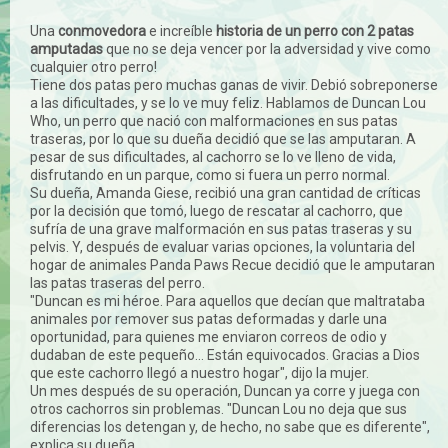
Una
conmovedora
e increíble
historia de un perro con 2 patas
amputadas
que no se deja vencer por la adversidad y vive como
cualquier otro perro!
Tiene dos patas pero muchas ganas de vivir. Debió sobreponerse
a las dificultades, y se lo ve muy feliz. Hablamos de Duncan Lou
Who, un perro que nació con malformaciones en sus patas
traseras, por lo que su dueña decidió que se las amputaran. A
pesar de sus dificultades, al cachorro se lo ve lleno de vida,
disfrutando en un parque, como si fuera un perro normal.
Su dueña, Amanda Giese, recibió una gran cantidad de críticas
por la decisión que tomó, luego de rescatar al cachorro, que
sufría de una grave malformación en sus patas traseras y su
pelvis. Y, después de evaluar varias opciones, la voluntaria del
hogar de animales Panda Paws Recue decidió que le amputaran
las patas traseras del perro.
"Duncan es mi héroe. Para aquellos que decían que maltrataba
animales por remover sus patas deformadas y darle una
oportunidad, para quienes me enviaron correos de odio y
dudaban de este pequeño... Están equivocados. Gracias a Dios
que este cachorro llegó a nuestro hogar", dijo la mujer.
Un mes después de su operación, Duncan ya corre y juega con
otros cachorros sin problemas. "Duncan Lou no deja que sus
diferencias los detengan y, de hecho, no sabe que es diferente",
explica su dueña.