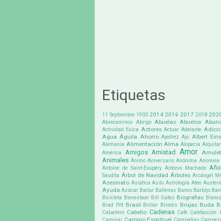
Etiquetas
2014
2016
2017
202
11 Septiembre
1900
2018
Abuelas
Abuelos
Abund
Abrecaminos
Abrigo
Actores
Adicc
Actividad física
Actuar
Adelante
Agua
Águila
Ahorro
Albert Eins
Ajedrez
Ajo
Alimentación
Alma
Alemania
Alopecia
Alquilar
Amor
Amigos
Amistad
Amule
América
Animales
Ánimo
Aniversario
Anónima
Anorexia
Año
Antoine de Saint-Exupéry
Antonio Machado
Árbol de Navidad
Árboles
Saudita
Arcángel Mi
Asesinato
Asiatica
Asilo
Astrología
Ateo
Austeri
Ayuda
Azúcar
Bailar
Ballenas
Banco
Barbijo
Bar
Biografias
Bicicleta
Bienestaar
Bill Gates
Blanc
Brasil
Brujas
Buda
B
Brad Pitt
Brillar
Brindis
Cadenas
Cabello
Caballero
Café
Calefacción
Camino Espiritual
Caminar
Campañas
Campes