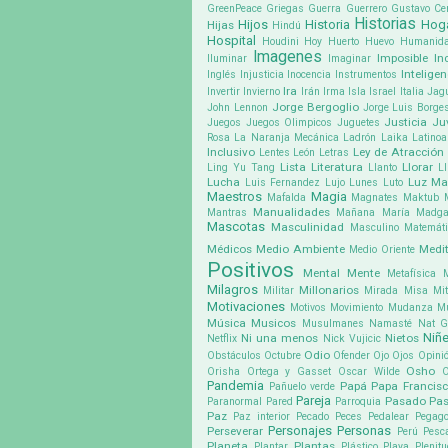
GreenPeace
Griegas
Guerra
Guerrero
Gustavo Cer
Historias
Hijos
Historia
Hog
Hijas
Hindú
Hospital
Houdini
Hoy
Huerto
Huevo
Humanid
Imagenes
Imposible
In
Iluminar
Imaginar
Inteligen
Inglés
Injusticia
Inocencia
Instrumentos
Ira
Invertir
Invierno
Irán
Irma
Isla
Israel
Italia
Jag
Jorge Bergoglio
John Lennon
Jorge Luis Borge
Justicia
Ju
Juegos
Juegos Olimpicos
Juguetes
Rosa
La Naranja Mecánica
Ladrón
Laika
Latino
Inclusivo
Ley de Atracción
Lentes
León
Letras
Lista
Literatura
Llorar
Ling Yu Tang
Llanto
Ll
Lucha
Luz
Ma
Luis Fernandez
Lujo
Lunes
Luto
Maestros
Magia
Mafalda
Magnates
Maktub
Manualidades
Mantras
Mañana
María Madga
Mascotas
Masculinidad
Masculino
Matemát
Médicos
Medio Ambiente
Medit
Medio Oriente
Positivos
Mental
Mente
Metafísica
Milagros
Millonarios
Militar
Mirada
Misa
Mit
Motivaciones
Motivos
Movimiento
Mudanza
M
Música
Musicos
Musulmanes
Namasté
Nat G
Niñ
Ni una menos
Nietos
Netflix
Nick Vujicic
Odio
Obstáculos
Octubre
Ofender
Ojo
Ojos
Opini
Osho
Orisha
Ortega y Gasset
Oscar Wilde
Pandemia
Papá
Papa Francis
Pañuelo verde
Pareja
Pasado
Pa
Paranormal
Pared
Parroquia
Paz
Paz interior
Pecado
Peces
Pedalear
Pegago
Personajes
Personas
Perseverar
Perú
Pesc
Planeta
Plantas
Plantar
Plástico
Playa
Plenit