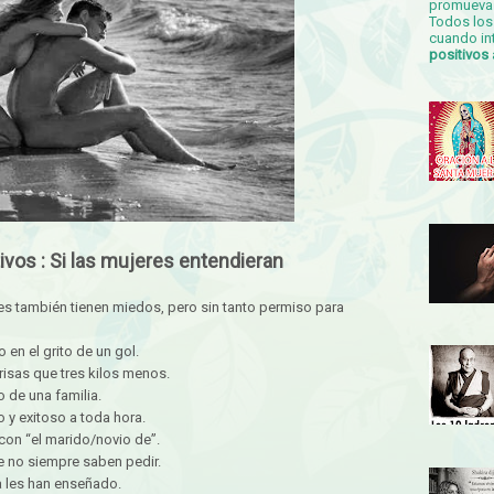
promueva 
Todos los 
cuando in
positivos
vos : Si las mujeres entendieran
es también tienen miedos, pero sin tanto permiso para
en el grito de un gol.
isas que tres kilos menos.
 de una familia.
o y exitoso a toda hora.
on “el marido/novio de”.
e no siempre saben pedir.
a les han enseñado.