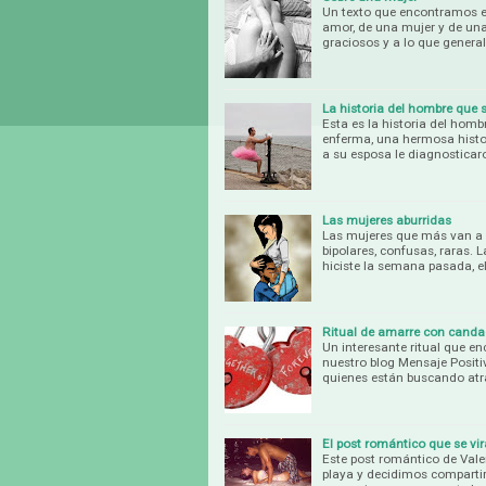
Un texto que encontramos en
amor, de una mujer y de una
graciosos y a lo que gener
La historia del hombre que 
Esta es la historia del homb
enferma, una hermosa histor
a su esposa le diagnosticar
Las mujeres aburridas
Las mujeres que más van a m
bipolares, confusas, raras.
hiciste la semana pasada, e
Ritual de amarre con candad
Un interesante ritual que 
nuestro blog Mensaje Positiv
quienes están buscando atra
El post romántico que se vi
Este post romántico de Valer
playa y decidimos compartir