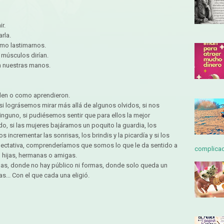
r.
rla.
mo lastimarnos.
 músculos dirían.
en nuestras manos.
en o como aprendieron.
si lográsemos mirar más allá de algunos olvidos, si nos
nguno, si pudiésemos sentir que para ellos la mejor
, si las mujeres bajáramos un poquito la guardia, los
 incrementar las sonrisas, los brindis y la picardía y si los
pectativa, comprenderíamos que somos lo que le da sentido a
complicada
 hijas, hermanas o amigas.
omas, donde no hay público ni formas, donde solo queda un
s... Con el que cada una eligió.