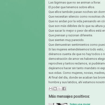
Las lágrimas que no se animan a llorar.
El poder que tenemos sobre ellos.
Que ellos también pasan noches sin dormi
Que necesitan silencio como nosotras cha
Que no andan por la vida pensando en có
Que son más débiles de lo que su altura y
Que sacar lo mejor o peor de ellos está 
Que piensan y razonan diferente.
Que sienten muy parecido.
Que demuestran sentimientos como pued
Si las mujeres entendiésemos todo esto, 
diéramos cuenta de que no hay todos o ni
demostración de amor es habernos elegido
reproches y tantos reclamos, si pudiéramos
dejáramos hacer sin tanto mandato ni ex
sus vidas. Como mujeres, novias, madres,
Al final del día, donde se acaban las br
hombre y sus latidos, ahí estamos nosotra
Más mensajes positivos:
Sobre una mujer