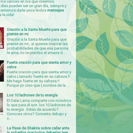
los valores en los que creemos.
días pueden ser un gran día, siempre y
tentemos darle unos lindos
mensajes
a la vida!
Oración a la Santa Muerte para que
piense en mi
Oración a la Santa Muerte para que
piense en mi , si quieres mejorar las
probabilidades de que esa persona
te ame, no te pierdas el amarre d...
Fuerte oración para que sienta amor y
celos
Fuerte oración para que sienta amor y
celos Llamado fuerte en su cabeza.!!
Me hago fuerte en su cabeza.!!
Porque yo creo que ( nombre de la ...
Los 10 ladrones de tu energía
El Dalai Lama comparte con nosotros
lo que para él son los 10 ladrones de
tu energía . Estás de acuerdo?
Conoces otros? Comenta debajo y
c...
La frase de Shakira sobre callar ante
la soberbia que todos deberían leer