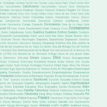
er
Cardiólogo
Caridad
Cariño
Carl Gustav Jung
Carlos Páez Vilaró
Carlos Slim
Catolicismo
sos
Casualidades
Causalidades
Causas
Caza
Celebración
Cerebro
Chakras
Charles Chaplin
Cerrajería
Chamán
Chamuel
Chi
Chicas
Cielo
Ciencia
Citas
Cima
Cine
Cirujía
Clase
Clavo de olor
Clima
Coca Cola
Colombia
boración
Colectivo
Colibrí
Colores
Comediantes
Comics
Cómics
as
Confianza
Comprensión
Comunidad
Conciencia
Conducir
Confiar
Coronavirus
Coraje
Corazón
mismo
Convivencia
Corte de La Haya
Corto
Cristianismo
ovid-19
Crecimiento
Creer
Crianza
Crear
Crecer
Crisis
Cuentos
Cuentos Cortos
Cuerpo
Cubrebocas
e Rubik
Cuello
Cuidados
Curación
Curiosidades
Dar
Dalai Lama
Daño
Datos
Debate
Deberes
Decir
Deportes
Deportistas
Depresión
Dentistas
Denzel Washington
Derechos
Deseos
Despertar
Destino
Día
Día contra la
rrollo
Desastres
Descanso
Día de los muertos
Día del Amigo
Día de Todos los Santos
Día del Hombre
Día Internacional de la Mujer
a Felicidad
Día Internacional de la Música
Día
Días
ullo LGTBQ
Día Mundial de los Animales
Diálogo
Diario de una pasión
Dios
Dinero
Discapacidad
mo
Diferencias
Dificultad
Diógenes
Dioses
Docentes
Doctor
Dolor
sfrutar
Distancia
Diversidad
Dolores
Don Quijote
ogas
Ecología
Edad
Dudas
Duelo
Eclipse
Economía
Edgar Allan Poe
Eduard
Ego
Ejercicio
El Principito
Electricidad
ectividad
Egoísmo
El Hombre Araña
patía
Emprendedores
Empresarios
Empleados
Empleo
Empoderamiento
ermedades
Enfermera
Enfermería
Enojo
Enseñanzas
Engordar
Enseñar
Escritores
Escuela
to "Che" Guevara
Escaleras
Escuchar
Esfuerzo
Esopo
Espiritualidad
Espíritu Intranquilo
Espíritu Santo
píritu del Desespero
Éxito
pos
Estudiar
Estudios
Evangelio
Evolución
Estrés
Ética
Eventos
Familia
Famosos
Fe
Fallecidos
l
Fama
Fantasía
Fantasmas
Farmacia
Feminista
Fin
icidio
Feminicidio
Feng Shui
Fiestas
Filosofía
Festejos
Frases
Fotos
Fotografía
Francia
tar
Frecuencia
Frida Kahlo
Frío
Fuego
Gandhi
el García Márquez
Gabriel Rolón
Gafas
Galletas
Gas
Gastronomía
Gracias
ente
Graffitti
Gratitud
George Washington
Gestos
Graffiti
Grecia