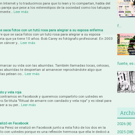
 Internet y lo traducimos para que lo lean y lo compartan, habla del
 pareja que pese a los estereotipos de la sociedad como los tatuajes
almente…
Leer más
f...
se saca fotos con un tutú rosa para alegrar a su esposa enferma
re que se saca fotos con un tutú rosa para alegrar a su esposa
ia que ya tiene 10 años. Bob Carey es fotógrafo profesional. En 2003
on cáncer y…
Leer más
fuerte, es 
arcar su vida son las aburridas. También llamadas locas, celosas,
 Las aburridas te despiertan al amanecer reprochándote algo que
llas pelean co…
Leer más
o y vela roja
encontramos en Facebook y queremos compartirlo con ustedes en
o.Se titula "Ritual de amarre con candado y vela roja" y es ideal para
er a su per…
Leer más
Archi
ralizó en Facebook
2026
(8)
ia Perez se viralizó en Facebook junto a esta foto de los dos en la
lo con ustedes porque es una reflexión hermosa que ella le dedicó a
2025
(38)