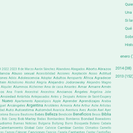
Quie
Una 
Si l
Qué 
Sobr
Hist
enero
(
2014
(38)
0
Aborto
Abrazos
2022
2023
8 de Marzo
Aarón Sánchez
Abandono
Abogados
ancia
Abuso sexual
Actitud
Accesibilidad
Acciones
Aceptación
Acoso
2013
(152
iones
Adolescencia
Adultos
África
Agradecer
Adiós
Adoptar
Aeropuerto
tein
Alejandro Jodorowsky
Alcholismo
Alcohol
Alegría
Alejandro Magno
Alumnos
Amar
Amarre
Amén
Alquiler
Alzheimer
Ama de casa
Amantes
tos
Ancianos
Ángeles
Ana Frank
Ancestral
Ancestros
Angelina Jolie
Ansiedad
Antártida
Antepasados
Antes y Después
Antoine de Saint-Exupery
 Nuevo
Aprender
Aprendizajes
Apartamento
Apocalipsis
Apple
Arabia
Argentina
Arcángeles
Arte
guel
Aristóteles
Armonía
Arthur Ashe
Artistas
Auto
Autoestima
Automóvil
Avión
dad
Avaricia
Aventura
Aves
Axel
Ayer
Belleza
Beneficios
Biblia
Bebés
celona
Basura
Bautismo
Bendición
Besos
Bob Marley
Bondad
a
Bob Carey
Bodas
Bombardeos
Bomberos
Boxeadores
udismo
Buenas Noticias
Bulgaria
Bullying
Burro
Búsqueda
Butano
Cabala
Calentamiento Global
Cambiar
Calor
Calvicie
Cambio Climatico
Camello
Cáncer
Canciones
Cantantes
ino
Campo
Cancún
Canela
Cantar
Cantinflas