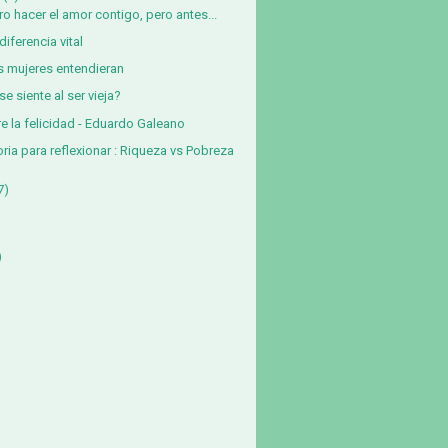
ro hacer el amor contigo, pero antes...
diferencia vital
as mujeres entendieran
se siente al ser vieja?
e la felicidad - Eduardo Galeano
oria para reflexionar : Riqueza vs Pobreza
7)
)