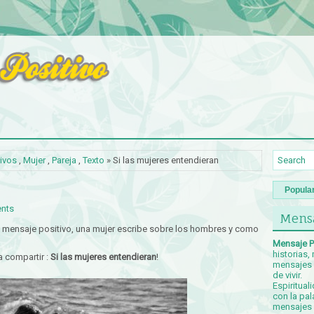
ivos
,
Mujer
,
Pareja
,
Texto
» Si las mujeres entendieran
Popula
nts
Mensa
mensaje positivo, una mujer escribe sobre los hombres y como
Mensaje P
historias,
 compartir :
Si las mujeres entendieran
!
mensajes p
de vivir.
Espiritual
con la pal
mensajes c