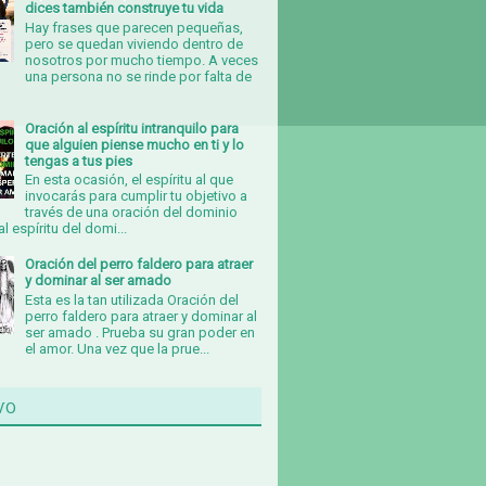
dices también construye tu vida
Hay frases que parecen pequeñas,
pero se quedan viviendo dentro de
nosotros por mucho tiempo. A veces
una persona no se rinde por falta de
Oración al espíritu intranquilo para
que alguien piense mucho en ti y lo
tengas a tus pies
En esta ocasión, el espíritu al que
invocarás para cumplir tu objetivo a
través de una oración del dominio
al espíritu del domi...
Oración del perro faldero para atraer
y dominar al ser amado
Esta es la tan utilizada Oración del
perro faldero para atraer y dominar al
ser amado . Prueba su gran poder en
el amor. Una vez que la prue...
vo