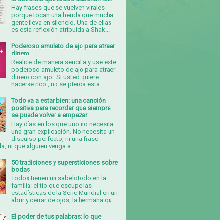
Hay frases que se vuelven virales
porque tocan una herida que mucha
gente lleva en silencio. Una de ellas
es esta reflexión atribuida a Shak...
Poderoso amuleto de ajo para atraer
dinero
Realice de manera sencilla y use este
poderoso amuleto de ajo para atraer
dinero con ajo . Si usted quiere
hacerse rico , no se pierda esta ...
Todo va a estar bien: una canción
positiva para recordar que siempre
se puede volver a empezar
Hay días en los que uno no necesita
una gran explicación. No necesita un
discurso perfecto, ni una frase
, ni que alguien venga a ...
50 tradiciones y supersticiones sobre
bodas
Todos tienen un sabelotodo en la
familia: el tío que escupe las
estadísticas de la Serie Mundial en un
abrir y cerrar de ojos, la hermana qu...
El poder de tus palabras: lo que