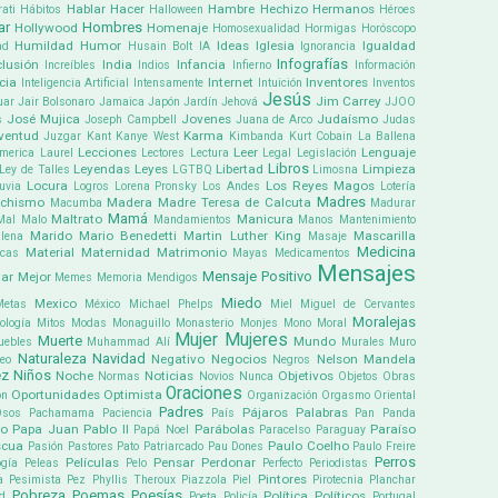
Hablar
Hacer
Hambre
Hechizo
Hermanos
ati
Hábitos
Halloween
Héroes
ar
Hombres
Hollywood
Homenaje
Homosexualidad
Hormigas
Horóscopo
Humildad
Humor
Ideas
Iglesia
Igualdad
ad
Husain Bolt
IA
Ignorancia
Infografías
clusión
India
Infancia
Increíbles
Indios
Infierno
Información
cia
Internet
Inventores
Inteligencia Artificial
Intensamente
Intuición
Inventos
Jesús
Jim Carrey
uar
Jair Bolsonaro
Jamaica
Japón
Jardín
Jehová
JJOO
José Mujica
Jovenes
Judaísmo
s
Joseph Campbell
Juana de Arco
Judas
ventud
Karma
Juzgar
Kant
Kanye West
Kimbanda
Kurt Cobain
La Ballena
Lecciones
Leer
Lenguaje
america
Laurel
Lectores
Lectura
Legal
Legislación
Libros
Leyendas
Leyes
Libertad
Limpieza
Ley de Talles
LGTBQ
Limosna
Locura
Los Reyes Magos
uvia
Logros
Lorena Pronsky
Los Andes
Lotería
Madres
chismo
Madera
Madre Teresa de Calcuta
Macumba
Madurar
Mamá
Maltrato
Manicura
Mal
Malo
Mandamientos
Manos
Mantenimiento
Marido
Mario Benedetti
Martin Luther King
Mascarilla
lena
Masaje
Medicina
Material
Maternidad
Matrimonio
icas
Mayas
Medicamentos
Mensajes
Mensaje Positivo
ar
Mejor
Memes
Memoria
Mendigos
Miedo
Mexico
Metas
México
Michael Phelps
Miel
Miguel de Cervantes
Moralejas
ología
Mitos
Modas
Monaguillo
Monasterio
Monjes
Mono
Moral
Mujer
Mujeres
Muerte
Mundo
uebles
Muhammad Alí
Murales
Muro
Naturaleza
Navidad
Negativo
Negocios
Nelson Mandela
eo
Negros
ez
Niños
Noche
Noticias
Objetivos
Normas
Novios
Nunca
Objetos
Obras
Oraciones
Oportunidades
Optimista
ón
Organización
Orgasmo
Oriental
Padres
Pájaros
Palabras
Osos
Pachamama
Paciencia
País
Pan
Panda
co
Papa Juan Pablo II
Parábolas
Paraíso
Papá Noel
Paracelso
Paraguay
scua
Paulo Coelho
Pasión
Pastores
Pato
Patriarcado
Pau Dones
Paulo Freire
Perros
Películas
Pensar
Perdonar
gía
Peleas
Pelo
Perfecto
Periodistas
Pintores
a
Pesimista
Pez
Phyllis Theroux
Piazzola
Piel
Pirotecnia
Planchar
Pobreza
Poemas
Poesías
Política
Políticos
ud
Poeta
Policía
Portugal