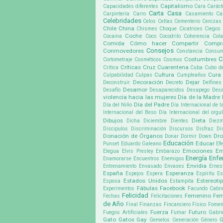
Capitalismo
Capacidades diferentes
Cara
Caráct
Carta
Casa
Carpintería
Carro
Casamiento
Ca
Celebridades
Celos
Celtas
Cementerio
Cenizas
Chile
China
Chismes
Choque
Cicatrices
Ciegos
Coche
Cocaina
Coco
Cocodrilo
Coherencia
Cola
Comida
Cómo hacer
Compartir
Compr
Consejos
Conmovedores
Constancia
Consu
C
Costumbres
Cortometraje
Cosméticos
Cosmos
Críticas
Cruz
Cuarentena
Crítica
Cuba
Cubo d
Cultura
Cura
Culpabilidad
Culpas
Cumpleaños
Decoración
Dejar
Deconstruir
Decreto
Delfines
Desamor
Desafío
Desaparecidos
Desapego
Desa
violencia hacia las mujeres
Día de la Madre
Día del Padre
Día del Niño
Día Internacional de l
Internacional del Beso
Día Internacional del org
Dibujos
Dieta
Dicha
Diciembre
Dientes
Diez
Discipulos
Discriminación
Discursos
Disfraz
Di
Donación de Órganos
Dr
Donar
Dormir
Down
Educación
Educar
Punset
Eduardo Galeano
Ef
Emociones
Em
Elegua
Elvis Presley
Embarazo
Energía
Enf
Enamorarse
Encuentros
Enemigos
Envidia
Entrenamiento
Envasado
Envases
Ernes
España
Esperanza
Espejos
Espera
Espíritu
Es
Estados Unidos
Estereoti
Esposa
Estampita
Fábulas
Facebook
Experimentos
Facundo Cabra
Felicidad
Femenino
Fem
Fechas
Felicitaciones
de Año
Final
Finanzas
Fincanciero
Físico
Fomen
Fuerza
Futuro
Fuegos Artificiales
Fumar
Gabri
Gato
Gatos
Gay
G
Gemelos
Generación
Género