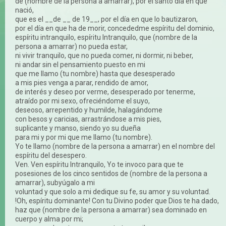
de (nombre de la persona a amarrar), por el santo día en que
nació,
que es el __de __ de 19__, por el día en que lo bautizaron,
por el día en que ha de morir, concededme espíritu del dominio,
espíritu intranquilo, espíritu Intranquilo, que (nombre de la
persona a amarrar) no pueda estar,
ni vivir tranquilo, que no pueda comer, ni dormir, ni beber,
ni andar sin el pensamiento puesto en mi
que me llamo (tu nombre) hasta que desesperado
a mis pies venga a parar, rendido de amor,
de interés y deseo por verme, desesperado por tenerme,
atraído por mi sexo, ofreciéndome el suyo,
deseoso, arrepentido y humilde, halagándome
con besos y caricias, arrastrándose a mis pies,
suplicante y manso, siendo yo su dueña
para mi y por mi que me llamo (tu nombre).
Yo te llamo (nombre de la persona a amarrar) en el nombre del
espíritu del desespero.
Ven. Ven espíritu Intranquilo, Yo te invoco para que te
posesiones de los cinco sentidos de (nombre de la persona a
amarrar), subyúgalo a mi
voluntad y que solo a mi dedique su fe, su amor y su voluntad.
!Oh, espíritu dominante! Con tu Divino poder que Dios te ha dado,
haz que (nombre de la persona a amarrar) sea dominado en
cuerpo y alma por mi;