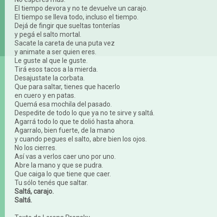
El tiempo devora y no te devuelve un carajo.
El tiempo se lleva todo, incluso el tiempo.
Dejá de fingir que sueltas tonterías
y pegá el salto mortal.
Sacate la careta de una puta vez
y animate a ser quien eres.
Le guste al que le guste.
Tirá esos tacos a la mierda.
Desajustate la corbata.
Que para saltar, tienes que hacerlo
en cuero y en patas.
Quemá esa mochila del pasado.
Despedite de todo lo que ya no te sirve y saltá.
Agarrá todo lo que te dolió hasta ahora.
Agarralo, bien fuerte, de la mano
y cuando pegues el salto, abre bien los ojos.
No los cierres.
Así vas a verlos caer uno por uno.
Abre la mano y que se pudra.
Que caiga lo que tiene que caer.
Tu sólo tenés que saltar.
Saltá, carajo.
Saltá.