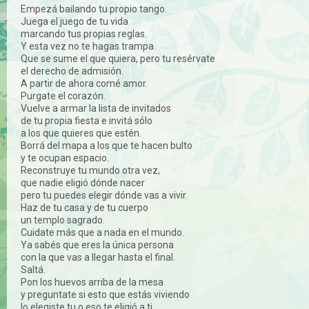
Empezá bailando tu propio tango.
Juega el juego de tu vida
marcando tus propias reglas.
Y esta vez no te hagas trampa.
Que se sume el que quiera, pero tu resérvate
el derecho de admisión.
A partir de ahora comé amor.
Purgate el corazón.
Vuelve a armar la lista de invitados
de tu propia fiesta e invitá sólo
a los que quieres que estén.
Borrá del mapa a los que te hacen bulto
y te ocupan espacio.
Reconstruye tu mundo otra vez,
que nadie eligió dónde nacer
pero tu puedes elegir dónde vas a vivir.
Haz de tu casa y de tu cuerpo
un templo sagrado.
Cuidate más que a nada en el mundo.
Ya sabés que eres la única persona
con la que vas a llegar hasta el final.
Saltá.
Pon los huevos arriba de la mesa
y preguntate si esto que estás viviendo
lo elegiste tu o eso te eligió a ti.