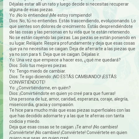
Déjalas estar allí un rato y luego decide si necesitas recuperar
alguna de esas piezas.
Yo: ¡No lo entiendes! ¡Me estoy rompiendo!
Dios: No, tú no entiendes. Estás trascendiendo, evolucionando. Lo
que sientes son dolores de crecimiento. Estás desprendiéndote
de las cosas y las personas en tu vida que te están reteniendo.
No se están cayendo las piezas. Las piezas se están poniendo en
su lugar. Relájate. Respira profundamente y deja que esas cosas
que ya no necesitas se caigan. Deja de aferrarte a las piezas que
ya no son para ti. Deja que se caigan. Déjalas ir.
Yo: Una vez que empiece a hacer eso, ¿qué me quedará?
Dios: Solo tus mejores piezas.
Yo: Tengo miedo de cambiar.
Dios: Te sigo diciendo: ¡NO ESTÁS CAMBIANDO! ¡ESTÁS
CONVIRTIÉNDOTE!
Yo: ¿Convirtiéndome, en quién?
Dios: ¡Convirtiéndote en quien yo creé para que fueras!
Una persona de luz, amor, caridad, esperanza, coraje, alegría,
misericordia, gracia y compasión.
Te hice para mucho más que esas piezas superficiales con las
que has decidido adornarte y a las que te aferras con tanta
codicia y miedo.
Deja que esas cosas se te caigan. ¡Te amo! ¡No cambies!
¡Conviértete! ¡No cambies! ¡Conviértete! Conviértete en quien
quiero que seas, en quien creé.