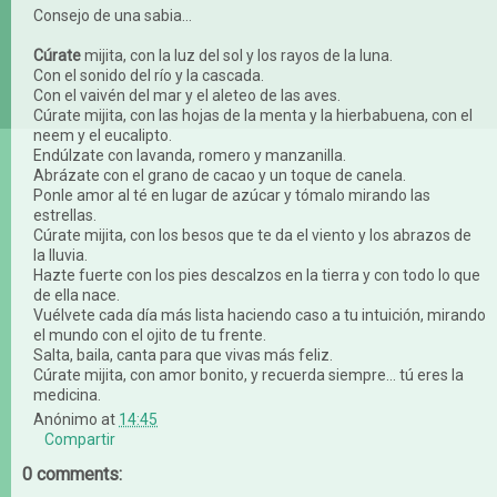
Consejo de una sabia…
Cúrate
mijita, con la luz del sol y los rayos de la luna.
Con el sonido del río y la cascada.
Con el vaivén del mar y el aleteo de las aves.
Cúrate mijita, con las hojas de la menta y la hierbabuena, con el
neem y el eucalipto.
Endúlzate con lavanda, romero y manzanilla.
Abrázate con el grano de cacao y un toque de canela.
Ponle amor al té en lugar de azúcar y tómalo mirando las
estrellas.
Cúrate mijita, con los besos que te da el viento y los abrazos de
la lluvia.
Hazte fuerte con los pies descalzos en la tierra y con todo lo que
de ella nace.
Vuélvete cada día más lista haciendo caso a tu intuición, mirando
el mundo con el ojito de tu frente.
Salta, baila, canta para que vivas más feliz.
Cúrate mijita, con amor bonito, y recuerda siempre... tú eres la
medicina.
Anónimo
at
14:45
Compartir
0 comments: