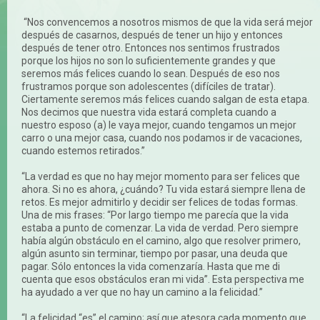
“Nos convencemos a nosotros mismos de que la vida será mejor
después de casarnos, después de tener un hijo y entonces
después de tener otro. Entonces nos sentimos frustrados
porque los hijos no son lo suficientemente grandes y que
seremos más felices cuando lo sean. Después de eso nos
frustramos porque son adolescentes (difíciles de tratar).
Ciertamente seremos más felices cuando salgan de esta etapa.
Nos decimos que nuestra vida estará completa cuando a
nuestro esposo (a) le vaya mejor, cuando tengamos un mejor
carro o una mejor casa, cuando nos podamos ir de vacaciones,
cuando estemos retirados.”
“La verdad es que no hay mejor momento para ser felices que
ahora. Si no es ahora, ¿cuándo? Tu vida estará siempre llena de
retos. Es mejor admitirlo y decidir ser felices de todas formas.
Una de mis frases: “Por largo tiempo me parecía que la vida
estaba a punto de comenzar. La vida de verdad. Pero siempre
había algún obstáculo en el camino, algo que resolver primero,
algún asunto sin terminar, tiempo por pasar, una deuda que
pagar. Sólo entonces la vida comenzaría. Hasta que me di
cuenta que esos obstáculos eran mi vida”. Esta perspectiva me
ha ayudado a ver que no hay un camino a la felicidad.”
“La felicidad “es” el camino; así que atesora cada momento que