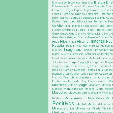
Energía
Enf
Enamorarse
Encuentros
Enemigos
Envidia
Entrenamiento
Envasado
Envases
Ernes
España
Esperanza
Espejos
Espera
Espíritu
Es
Estados Unidos
Estereoti
Esposa
Estampita
Fábulas
Facebook
Experimentos
Facundo Cabra
Felicidad
Femenino
Fem
Fechas
Felicitaciones
de Año
Final
Finanzas
Fincanciero
Físico
Fomen
Fuerza
Futuro
Fuegos Artificiales
Fumar
Gabri
Gato
Gatos
Gay
G
Gemelos
Generación
Género
GreenPeace
Griegas
Guerra
Guerrero
Gustavo Cer
Historias
Hijos
Historia
Hog
Hijas
Hindú
Hospital
Houdini
Hoy
Huerto
Huevo
Humanid
Imagenes
Imposible
In
Iluminar
Imaginar
Inteligen
Inglés
Injusticia
Inocencia
Instrumentos
Ira
Invertir
Invierno
Irán
Irma
Isla
Israel
Italia
Jag
Jorge Bergoglio
John Lennon
Jorge Luis Borge
Justicia
Ju
Juegos
Juegos Olimpicos
Juguetes
Rosa
La Naranja Mecánica
Ladrón
Laika
Latino
Inclusivo
Ley de Atracción
Lentes
León
Letras
Lista
Literatura
Llorar
Ling Yu Tang
Llanto
Ll
Lucha
Luz
Ma
Luis Fernandez
Lujo
Lunes
Luto
Maestros
Magia
Mafalda
Magnates
Maktub
Manualidades
Mantras
Mañana
María Madga
Mascotas
Masculinidad
Masculino
Matemát
Médicos
Medio Ambiente
Medit
Medio Oriente
Positivos
Mental
Mente
Metafísica
Milagros
Millonarios
Militar
Mirada
Misa
Mit
Motivaciones
Motivos
Movimiento
Mudanza
M