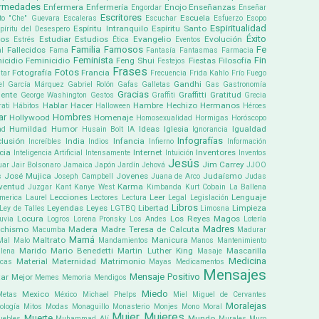
ermedades
Enfermera
Enfermería
Enojo
Enseñanzas
Engordar
Enseñar
Escritores
Escuela
to "Che" Guevara
Escaleras
Escuchar
Esfuerzo
Esopo
Espiritualidad
Espíritu Intranquilo
Espíritu Santo
píritu del Desespero
Éxito
pos
Estudiar
Estudios
Evangelio
Evolución
Estrés
Ética
Eventos
Familia
Famosos
Fe
Fallecidos
l
Fama
Fantasía
Fantasmas
Farmacia
Feminista
Fin
icidio
Feminicidio
Feng Shui
Fiestas
Filosofía
Festejos
Frases
Fotos
Fotografía
Francia
tar
Frecuencia
Frida Kahlo
Frío
Fuego
Gandhi
el García Márquez
Gabriel Rolón
Gafas
Galletas
Gas
Gastronomía
Gracias
ente
Graffitti
Gratitud
George Washington
Gestos
Graffiti
Grecia
Hablar
Hacer
Hambre
Hechizo
Hermanos
ati
Hábitos
Halloween
Héroes
ar
Hombres
Hollywood
Homenaje
Homosexualidad
Hormigas
Horóscopo
Humildad
Humor
Ideas
Iglesia
Igualdad
ad
Husain Bolt
IA
Ignorancia
Infografías
clusión
India
Infancia
Increíbles
Indios
Infierno
Información
cia
Internet
Inventores
Inteligencia Artificial
Intensamente
Intuición
Inventos
Jesús
Jim Carrey
uar
Jair Bolsonaro
Jamaica
Japón
Jardín
Jehová
JJOO
José Mujica
Jovenes
Judaísmo
s
Joseph Campbell
Juana de Arco
Judas
ventud
Karma
Juzgar
Kant
Kanye West
Kimbanda
Kurt Cobain
La Ballena
Lecciones
Leer
Lenguaje
america
Laurel
Lectores
Lectura
Legal
Legislación
Libros
Leyendas
Leyes
Libertad
Limpieza
Ley de Talles
LGTBQ
Limosna
Locura
Los Reyes Magos
uvia
Logros
Lorena Pronsky
Los Andes
Lotería
Madres
chismo
Madera
Madre Teresa de Calcuta
Macumba
Madurar
Mamá
Maltrato
Manicura
Mal
Malo
Mandamientos
Manos
Mantenimiento
Marido
Mario Benedetti
Martin Luther King
Mascarilla
lena
Masaje
Medicina
Material
Maternidad
Matrimonio
icas
Mayas
Medicamentos
Mensajes
Mensaje Positivo
ar
Mejor
Memes
Memoria
Mendigos
Miedo
Mexico
Metas
México
Michael Phelps
Miel
Miguel de Cervantes
Moralejas
ología
Mitos
Modas
Monaguillo
Monasterio
Monjes
Mono
Moral
Mujer
Mujeres
Muerte
Mundo
uebles
Muhammad Alí
Murales
Muro