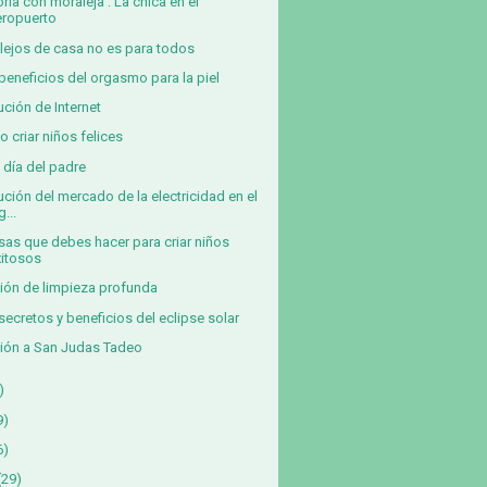
oria con moraleja : La chica en el
eropuerto
r lejos de casa no es para todos
beneficios del orgasmo para la piel
ución de Internet
 criar niños felices
z día del padre
ución del mercado de la electricidad en el
g...
sas que debes hacer para criar niños
xitosos
ión de limpieza profunda
secretos y beneficios del eclipse solar
ión a San Judas Tadeo
)
9)
6)
(29)