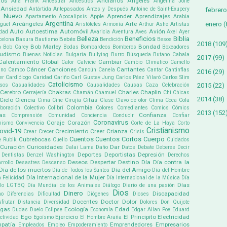
tos
Ancianos
Ángeles
Ana Frank
Ancestral
Ancestros
Angelina Jolie
Ansiedad
Antártida
Antepasados
Antes y Después
Antoine de Saint-Exupery
febrero
 Nuevo
Aprender
Aprendizajes
Apartamento
Apocalipsis
Apple
Arabia
Argentina
enero
(
Arcángeles
Arte
guel
Aristóteles
Armonía
Arthur Ashe
Artistas
Auto
Autoestima
Automóvil
Avión
dad
Avaricia
Aventura
Aves
Axel
Ayer
Belleza
Beneficios
Biblia
Bebés
celona
Basura
Bautismo
Bendición
Besos
2018
(109
Bob Marley
Bondad
a
Bob Carey
Bodas
Bombardeos
Bomberos
Boxeadores
udismo
Buenas Noticias
Bulgaria
Bullying
Burro
Búsqueda
Butano
Cabala
2017
(99)
Calentamiento Global
Cambiar
Calor
Calvicie
Cambio Climatico
Camello
Cáncer
Canciones
Cantantes
ino
Campo
Cancún
Canela
Cantar
Cantinflas
2016
(29)
er
Cardiólogo
Caridad
Cariño
Carl Gustav Jung
Carlos Páez Vilaró
Carlos Slim
Catolicismo
2015
(22)
sos
Casualidades
Causalidades
Causas
Caza
Celebración
Cerebro
Chakras
Charles Chaplin
Cerrajería
Chamán
Chamuel
Chi
Chicas
2014
(38)
Cielo
Ciencia
Citas
Cima
Cine
Cirujía
Clase
Clavo de olor
Clima
Coca Cola
Colombia
boración
Colectivo
Colibrí
Colores
Comediantes
Comics
Cómics
2013
(152
as
Confianza
Comprensión
Comunidad
Conciencia
Conducir
Confiar
Coronavirus
Coraje
Corazón
mismo
Convivencia
Corte de La Haya
Corto
Cristianismo
ovid-19
Crecimiento
Creer
Crianza
Crear
Crecer
Crisis
Cuentos
Cuentos Cortos
Cuerpo
Cubrebocas
e Rubik
Cuello
Cuidados
Curación
Curiosidades
Dar
Dalai Lama
Daño
Datos
Debate
Deberes
Decir
Deportes
Deportistas
Depresión
Dentistas
Denzel Washington
Derechos
Deseos
Despertar
Destino
Día
Día contra la
rrollo
Desastres
Descanso
Día de los muertos
Día del Amigo
Día de Todos los Santos
Día del Hombre
Día Internacional de la Mujer
a Felicidad
Día Internacional de la Música
Día
Días
ullo LGTBQ
Día Mundial de los Animales
Diálogo
Diario de una pasión
Dios
Dinero
Discapacidad
mo
Diferencias
Dificultad
Diógenes
Dioses
Docentes
Doctor
Dolor
sfrutar
Distancia
Diversidad
Dolores
Don Quijote
ogas
Ecología
Edad
Dudas
Duelo
Eclipse
Economía
Edgar Allan Poe
Eduard
Ego
Ejercicio
El Principito
Electricidad
ectividad
Egoísmo
El Hombre Araña
patía
Emprendedores
Empresarios
Empleados
Empleo
Empoderamiento