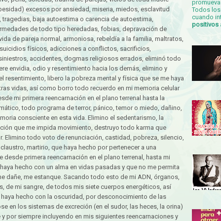
promueva 
 obesidad) excesos por ansiedad, miseria, miedos, esclavitud
Todos los 
cuando in
d, tragedias, baja autoestima o carencia de autoestima,
positivos
rmedades de todo tipo heredadas, fobias, depravación de
 vida de pareja normal, armoniosa, rebeldía a la familia, maltratos,
suicidios físicos, adicciones a conflictos, sacrificios,
siniestros, accidentes, dogmas religiosos errados, eliminó todo
re envidia, odio y resentimiento hacia los demás, elimino y
 resentimiento, libero la pobreza mental y física que se me haya
tras vidas, así como borro todo recuerdo en mi memoria celular
de mi primera reencarnación en el plano terrenal hasta la
mático, todo programa de terror, pánico, temor o miedo, dañino,
oria consciente en esta vida. Elimino el sedentarismo, la
ización que me impida movimiento, destruyo todo karma que
r. Elimino todo voto de renunciación, castidad, pobreza, silencio,
, claustro, martirio, que haya hecho por pertenecer a una
e desde primera reencarnación en el plano terrenal, hasta mi
 haya hecho con un alma en vidas pasadas y que no me permita
, me dañe, me estanque. Sacando todo esto de mi ADN, órganos,
s, de mi sangre, de todos mis siete cuerpos energéticos, así
haya hecho con la oscuridad, por desconocimiento de las
se en los sistemas de excreción (en el sudor, las heces, la orina)
 y por siempre incluyendo en mis siguientes reencarnaciones y