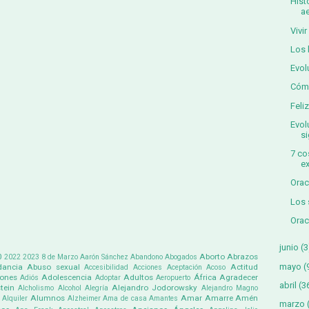
Hist
a
Vivi
Los 
Evol
Cómo
Feli
Evol
si
7 co
e
Orac
Los 
Orac
junio
(3
0
Aborto
Abrazos
2022
2023
8 de Marzo
Aarón Sánchez
Abandono
Abogados
mayo
(
ancia
Abuso sexual
Actitud
Accesibilidad
Acciones
Aceptación
Acoso
iones
Adolescencia
Adultos
África
Agradecer
Adiós
Adoptar
Aeropuerto
abril
(3
tein
Alejandro Jodorowsky
Alcholismo
Alcohol
Alegría
Alejandro Magno
Alumnos
Amar
Amarre
Amén
Alquiler
Alzheimer
Ama de casa
Amantes
marzo