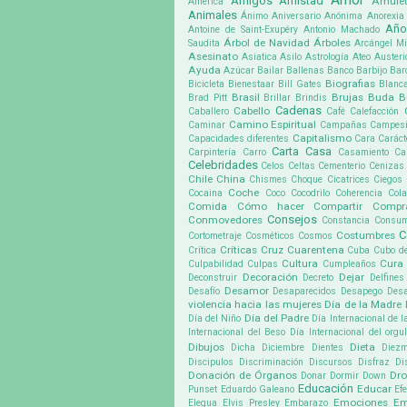
Amor
Amigos
Amistad
Amule
América
Animales
Ánimo
Aniversario
Anónima
Anorexia
Año
Antoine de Saint-Exupéry
Antonio Machado
Árbol de Navidad
Árboles
Saudita
Arcángel Mi
Asesinato
Asiatica
Asilo
Astrología
Ateo
Austeri
Ayuda
Azúcar
Bailar
Ballenas
Banco
Barbijo
Bar
Biografias
Bicicleta
Bienestaar
Bill Gates
Blanc
Brasil
Brujas
Buda
B
Brad Pitt
Brillar
Brindis
Cadenas
Cabello
Caballero
Café
Calefacción
Camino Espiritual
Caminar
Campañas
Campes
Capitalismo
Capacidades diferentes
Cara
Caráct
Carta
Casa
Carpintería
Carro
Casamiento
Ca
Celebridades
Celos
Celtas
Cementerio
Cenizas
Chile
China
Chismes
Choque
Cicatrices
Ciegos
Coche
Cocaina
Coco
Cocodrilo
Coherencia
Cola
Comida
Cómo hacer
Compartir
Compr
Consejos
Conmovedores
Constancia
Consu
C
Costumbres
Cortometraje
Cosméticos
Cosmos
Críticas
Cruz
Cuarentena
Crítica
Cuba
Cubo d
Cultura
Cura
Culpabilidad
Culpas
Cumpleaños
Decoración
Dejar
Deconstruir
Decreto
Delfines
Desamor
Desafío
Desaparecidos
Desapego
Desa
violencia hacia las mujeres
Día de la Madre
Día del Padre
Día del Niño
Día Internacional de l
Internacional del Beso
Día Internacional del org
Dibujos
Dieta
Dicha
Diciembre
Dientes
Diez
Discipulos
Discriminación
Discursos
Disfraz
Di
Donación de Órganos
Dr
Donar
Dormir
Down
Educación
Educar
Punset
Eduardo Galeano
Ef
Emociones
Em
Elegua
Elvis Presley
Embarazo