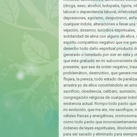
(droga, sexo, alcohol, ludopatía, lujuria,
laboral o dependencia laboral, infelicida
depresiones, egoísmo, despotismo, enfe
cualquier índole, alteraciones a llevar una
vejación, desamor, suicidios espirituales, 
solidaridad de alma con alguno de ellos, 
espíritu competitivo negativo que me gene
desecho todo daño espiritual producto del
generado o heredado por vivir en esta y o
que este grabado en mi subconsciente des
presente, que sea de orden negativo, trau
problemático, destructivo, que genere mem
flojera, la pereza, todo estado de paral
arrastre yo de ellos convirtiéndolo en amo
sacrificio, obediencia, celibato, sumisión
congregación religiosa de cualquier índol
existencia actual. Rompo todo pacto que
mi evolución, que me ate, me sacrifique
células físicas y energéticas, cromosoma
como todo pacto que inconscientemente 
órdenes de leyes espirituales, disolviéndo
para ser sacado y eliminado para siempre