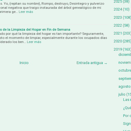
2025
(38)
s. Yo, (repitan su nombre), Rompo, destruyo, Desintegro y pulverizo
onal negativa que traigo instaurada del árbol genealógico de mi
2024
(10)
primera ge…
Leer más
2023
(108
2022
(58)
s de la Limpieza del Hogar en Fin de Semana
2021
(203
do por qué la limpieza del hogar es tan importante? Seguramente,
to el momento de limpiar, especialmente durante los ocupados días
2020
(285
iderado los ben…
Leer más
2019
(163
diciem
noviem
Inicio
Entrada antigua →
octubr
septie
agosto
julio
(1
Las 
¿Qué
Por 
Sign