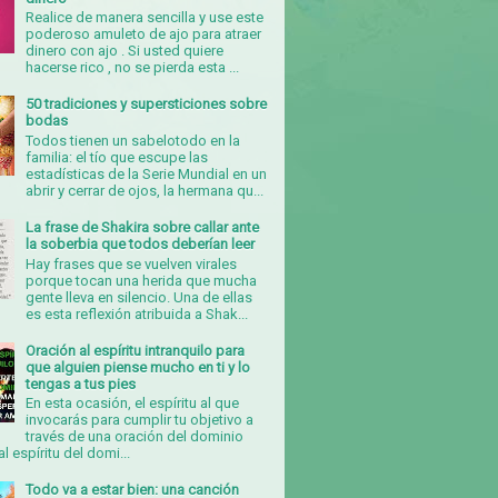
Realice de manera sencilla y use este
poderoso amuleto de ajo para atraer
dinero con ajo . Si usted quiere
hacerse rico , no se pierda esta ...
50 tradiciones y supersticiones sobre
bodas
Todos tienen un sabelotodo en la
familia: el tío que escupe las
estadísticas de la Serie Mundial en un
abrir y cerrar de ojos, la hermana qu...
La frase de Shakira sobre callar ante
la soberbia que todos deberían leer
Hay frases que se vuelven virales
porque tocan una herida que mucha
gente lleva en silencio. Una de ellas
es esta reflexión atribuida a Shak...
Oración al espíritu intranquilo para
que alguien piense mucho en ti y lo
tengas a tus pies
En esta ocasión, el espíritu al que
invocarás para cumplir tu objetivo a
través de una oración del dominio
al espíritu del domi...
Todo va a estar bien: una canción