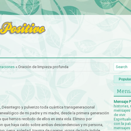
raciones
» Oración de limpieza profunda
Popula
Mensa
Mensaje P
historias,
, Desintegro y pulverizo toda cuántica transgeneracional
mensajes p
 genealógico de mi padre y mi madre, desde la primera generación
de vivir.
a que hemos recibido de ellos en esta vida. Elimino por
Espiritual
con la pal
ción que haya caído sobre ambas descendencias y mi persona,
mensajes c
ivo, pena, soledad, trauma de parejas, vicios de toda índole