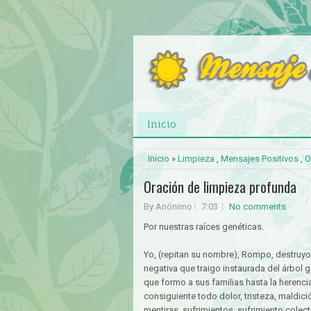
Inicio
Inicio
»
Limpieza
,
Mensajes Positivos
,
O
Oración de limpieza profunda
By Anónimo
7:03
No comments
Por nuestras raíces genéticas.
Yo, (repitan su nombre), Rompo, destruyo
negativa que traigo instaurada del árbol
que formo a sus familias hasta la herenci
consiguiente todo dolor, tristeza, maldi
mentiras, sufrimientos, sufrimiento colect