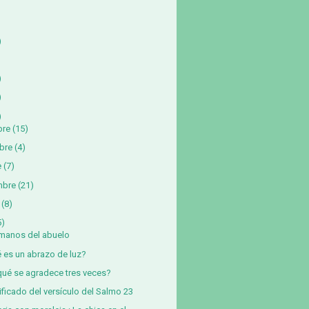
)
)
)
)
bre
(15)
bre
(4)
e
(7)
mbre
(21)
(8)
5)
manos del abuelo
 es un abrazo de luz?
qué se agradece tres veces?
ificado del versículo del Salmo 23