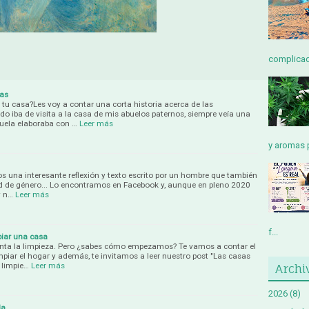
complicada
bas
 tu casa?Les voy a contar una corta historia acerca de las
 iba de visita a la casa de mis abuelos paternos, siempre veía una
uela elaboraba con …
Leer más
y aromas p
os una interesante reflexión y texto escrito por un hombre que también
ad de género... Lo encontramos en Facebook y, aunque en pleno 2020
y n…
Leer más
f...
piar una casa
anta la limpieza. Pero ¿sabes cómo empezamos? Te vamos a contar el
mpiar el hogar y además, te invitamos a leer nuestro post "Las casas
 limpie…
Leer más
Archi
2026
(8)
da