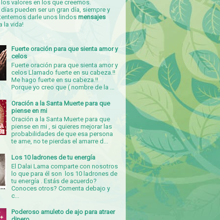
los valores en los que creemos.
días pueden ser un gran día, siempre y
tentemos darle unos lindos
mensajes
a la vida!
Fuerte oración para que sienta amor y
celos
Fuerte oración para que sienta amor y
celos Llamado fuerte en su cabeza.!!
Me hago fuerte en su cabeza.!!
Porque yo creo que ( nombre de la ...
Oración a la Santa Muerte para que
piense en mi
Oración a la Santa Muerte para que
piense en mi , si quieres mejorar las
probabilidades de que esa persona
te ame, no te pierdas el amarre d...
Los 10 ladrones de tu energía
El Dalai Lama comparte con nosotros
lo que para él son los 10 ladrones de
tu energía . Estás de acuerdo?
Conoces otros? Comenta debajo y
c...
Poderoso amuleto de ajo para atraer
dinero