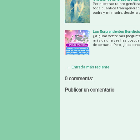
Por nuestras raíces genética
toda cuántica transgeneraci
padre y mi madre, desde la 
Los Sorprendentes Beneficio
¿Alguna vez te has pregunta
más de una vez has pospues
de semana. Pero, ¿has cons
← Entrada más reciente
0 comments:
Publicar un comentario