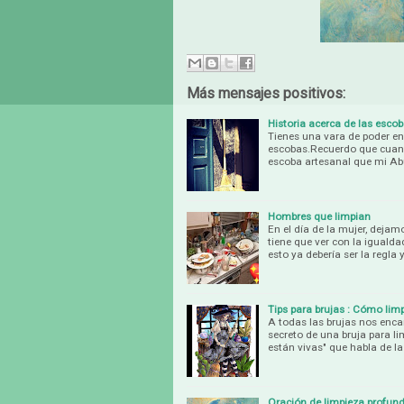
Más mensajes positivos:
Historia acerca de las esco
Tienes una vara de poder en
escobas.Recuerdo que cuando
escoba artesanal que mi Ab
Hombres que limpian
En el día de la mujer, dejam
tiene que ver con la iguald
esto ya debería ser la regla 
Tips para brujas : Cómo lim
A todas las brujas nos enc
secreto de una bruja para li
están vivas" que habla de la
Oración de limpieza profun