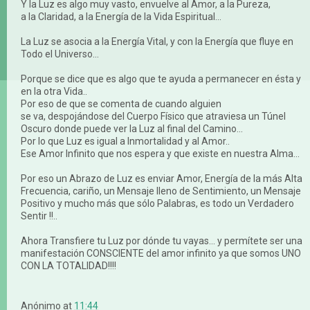
Y la Luz es algo muy vasto, envuelve al Amor, a la Pureza,
a la Claridad, a la Energía de la Vida Espiritual…
La Luz se asocia a la Energía Vital, y con la Energía que fluye en
Todo el Universo...
Porque se dice que es algo que te ayuda a permanecer en ésta y
en la otra Vida..
Por eso de que se comenta de cuando alguien
se va, despojándose del Cuerpo Físico que atraviesa un Túnel
Oscuro donde puede ver la Luz al final del Camino...
Por lo que Luz es igual a Inmortalidad y al Amor..
Ese Amor Infinito que nos espera y que existe en nuestra Alma...
Por eso un Abrazo de Luz es enviar Amor, Energía de la más Alta
Frecuencia, cariño, un Mensaje lleno de Sentimiento, un Mensaje
Positivo y mucho más que sólo Palabras, es todo un Verdadero
Sentir !!..
Ahora Transfiere tu Luz por dónde tu vayas... y permítete ser una
manifestación CONSCIENTE del amor infinito ya que somos UNO
CON LA TOTALIDAD!!!!
Anónimo
at
11:44