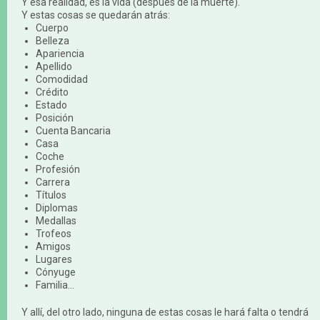
Y esa realidad, es la vida (después de la muerte).
Y estas cosas se quedarán atrás:
Cuerpo
Belleza
Apariencia
Apellido
Comodidad
Crédito
Estado
Posición
Cuenta Bancaria
Casa
Coche
Profesión
Carrera
Títulos
Diplomas
Medallas
Trofeos
Amigos
Lugares
Cónyuge
Familia...
Y allí, del otro lado, ninguna de estas cosas le hará falta o tendrá