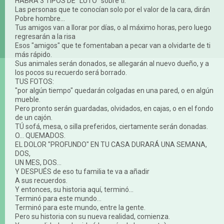
HABRÁ 3 TIPOS DE "LUTO" sobre ti:
Las personas que te conocían solo por el valor de la cara, dirán
Pobre hombre...
Tus amigos van a llorar por días, o al máximo horas, pero luego
regresarán a la risa
Esos "amigos" que te fomentaban a pecar van a olvidarte de ti
más rápido.
Sus animales serán donados, se allegarán al nuevo dueño, y a
los pocos su recuerdo será borrado.
TUS FOTOS:
"por algún tiempo" quedarán colgadas en una pared, o en algún
mueble.
Pero pronto serán guardadas, olvidados, en cajas, o en el fondo
de un cajón.
TÚ sofá, mesa, o silla preferidos, ciertamente serán donadas.
O... QUEMADOS.
EL DOLOR "PROFUNDO" EN TU CASA DURARÁ UNA SEMANA,
DOS,
UN MES, DOS...
Y DESPUÉS de eso tu familia te va a añadir
A sus recuerdos.
Y entonces, su historia aquí, terminó...
Terminó para este mundo...
Terminó para este mundo, entre la gente.
Pero su historia con su nueva realidad, comienza.