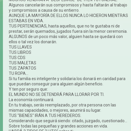
Algunos cancelarán sus compromisos y hasta faltarán al trabajo
y compromisos a causa de su entierro.
AUNQUE LA MAYORÍA DE ELLOS NUNCA LO HICIERON MIENTRAS
ESTABAS EN VIDA.
TUS PERTENENCIAS, hasta aquellos, que no te gustaba ni de
prestar, serán quemados, jugados fuera sin la menor ceremonia.
ALGUNOS de un poco más valor, alguien hasta se quedará con
ellos o tal vez los donarán.
TUS LLAVES
TUS LIBROS
TUS CDS
TUS MALETAS
TUS ZAPATOS
TU ROPA...
Si tu familia es inteligente y solidaria los donará en caridad para
que puedan conseguir para alguien algún beneficio.
Y ten por seguro que:
EL MUNDO NO SE DETENDRÁ PARA LLORAR POR TI.
La economía continuará.
En tu trabajo, serás reemplazado, por otra persona con las
mismas capacidades, o mejores, asumirá su lugar.
TUS "BIENES" IRÁN A TUS HEREDEROS.
Considerando que seguirá siendo: citado, juzgado, cuestionado...
Sobre todas las pequeñas y grandes acciones en vida.