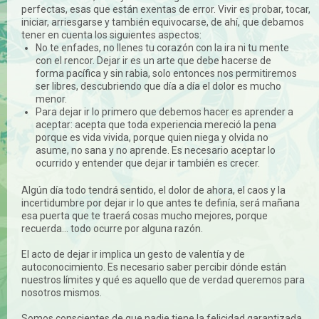
perfectas, esas que están exentas de error. Vivir es probar, tocar,
iniciar, arriesgarse y también equivocarse, de ahí, que debamos
tener en cuenta los siguientes aspectos:
No te enfades, no llenes tu corazón con la ira ni tu mente
con el rencor. Dejar ir es un arte que debe hacerse de
forma pacífica y sin rabia, solo entonces nos permitiremos
ser libres, descubriendo que día a día el dolor es mucho
menor.
Para dejar ir lo primero que debemos hacer es aprender a
aceptar: acepta que toda experiencia mereció la pena
porque es vida vivida, porque quien niega y olvida no
asume, no sana y no aprende. Es necesario aceptar lo
ocurrido y entender que dejar ir también es crecer.
Algún día todo tendrá sentido, el dolor de ahora, el caos y la
incertidumbre por dejar ir lo que antes te definía, será mañana
esa puerta que te traerá cosas mucho mejores, porque
recuerda… todo ocurre por alguna razón.
El acto de dejar ir implica un gesto de valentía y de
autoconocimiento. Es necesario saber percibir dónde están
nuestros límites y qué es aquello que de verdad queremos para
nosotros mismos.
Somos conscientes de que nadie tiene la felicidad garantizada