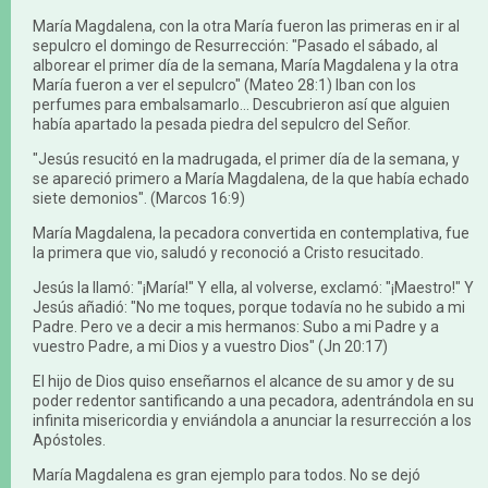
María Magdalena, con la otra María fueron las primeras en ir al
sepulcro el domingo de Resurrección: "Pasado el sábado, al
alborear el primer día de la semana, María Magdalena y la otra
María fueron a ver el sepulcro" (Mateo 28:1) Iban con los
perfumes para embalsamarlo... Descubrieron así que alguien
había apartado la pesada piedra del sepulcro del Señor.
"Jesús resucitó en la madrugada, el primer día de la semana, y
se apareció primero a María Magdalena, de la que había echado
siete demonios". (Marcos 16:9)
María Magdalena, la pecadora convertida en contemplativa, fue
la primera que vio, saludó y reconoció a Cristo resucitado.
Jesús la llamó: "¡María!" Y ella, al volverse, exclamó: "¡Maestro!" Y
Jesús añadió: "No me toques, porque todavía no he subido a mi
Padre. Pero ve a decir a mis hermanos: Subo a mi Padre y a
vuestro Padre, a mi Dios y a vuestro Dios" (Jn 20:17)
El hijo de Dios quiso enseñarnos el alcance de su amor y de su
poder redentor santificando a una pecadora, adentrándola en su
infinita misericordia y enviándola a anunciar la resurrección a los
Apóstoles.
María Magdalena es gran ejemplo para todos. No se dejó