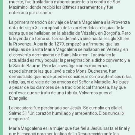
muerte, fue trasladada milagrosamente a la capilla de San
Maximino, donde recibió los últimos sacramentos y fue
enterrada por el santo.
La primera mención del viaje de María Magdalena a la Provenza
data del siglo XI, a propósito de las pretendidas reliquias de la
santa que se hallaban en la abadía de Vézelay, en Borgoña. Pero
la leyenda no tomó su forma definitiva sino hasta el siglo XIII, en
la Provenza. A partir de 1279, empezó a afirmarse que las
reliquias de Santa María Magdalena se hallaban en Vézelay, en
el convento dominicano de Saint-Maximin. Todavía en la
actualidad es muy popular la peregrinación a dicho convento y a
la Sainte Baume. Pero las investigaciones modernas,
especialmente las que llevó a cabo Mons. Duchesne, han
demostrado que no se pueden considerar como auténticos ni las
reliquias, ni el viaje de los amigos del Señor a Marsella. Así pues,
a pesar de los clamores de la tradición local francesa, hay que
confesar que se trata de una fábula. Volvamos pues al
Evangelio.
La pecadora fue perdonada por Jesús. Se cumplió en ella el
Salmo 51 "Un corazón humillado y arrepentido, Dios nunca lo
desprecia".
María Magdalena es la mujer que fue fiel a Jesús hasta el final y
que El escogió para ser testigo de la Resurrección ante los