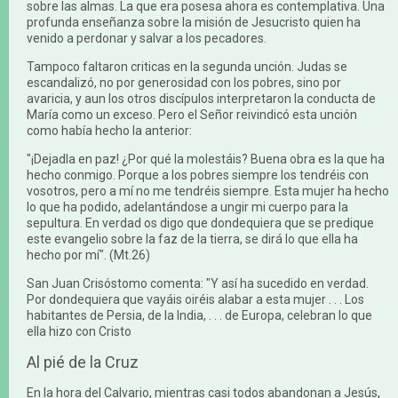
sobre las almas. La que era posesa ahora es contemplativa. Una
profunda enseñanza sobre la misión de Jesucristo quien ha
venido a perdonar y salvar a los pecadores.
Tampoco faltaron criticas en la segunda unción. Judas se
escandalizó, no por generosidad con los pobres, sino por
avaricia, y aun los otros discípulos interpretaron la conducta de
María como un exceso. Pero el Señor reivindicó esta unción
como había hecho la anterior:
"¡Dejadla en paz! ¿Por qué la molestáis? Buena obra es la que ha
hecho conmigo. Porque a los pobres siempre los tendréis con
vosotros, pero a mí no me tendréis siempre. Esta mujer ha hecho
lo que ha podido, adelantándose a ungir mi cuerpo para la
sepultura. En verdad os digo que dondequiera que se predique
este evangelio sobre la faz de la tierra, se dirá lo que ella ha
hecho por mí". (Mt.26)
San Juan Crisóstomo comenta: "Y así ha sucedido en verdad.
Por dondequiera que vayáis oiréis alabar a esta mujer . . . Los
habitantes de Persia, de la India, . . . de Europa, celebran lo que
ella hizo con Cristo
Al pié de la Cruz
En la hora del Calvario, mientras casi todos abandonan a Jesús,