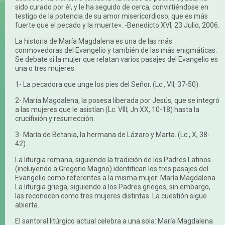
sido curado por él, y le ha seguido de cerca, convirtiéndose en
testigo de la potencia de su amor misericordioso, que es más
fuerte que el pecado y la muerte». -Benedicto XVI, 23 Julio, 2006.
La historia de María Magdalena es una de las más
conmovedoras del Evangelio y también de las más enigmáticas.
Se debate si la mujer que relatan varios pasajes del Evangelio es
una o tres mujeres:
1- La pecadora que unge los pies del Señor. (Lc., VII, 37-50).
2- María Magdalena, la posesa liberada por Jesús, que se integró
a las mujeres que le asistían (Lc. VIII; Jn XX, 10-18) hasta la
crucifixión y resurrección.
3- María de Betania, la hermana de Lázaro y Marta. (Lc., X, 38-
42).
La liturgia romana, siguiendo la tradición de los Padres Latinos
(incluyendo a Gregorio Magno) identifican los tres pasajes del
Evangelio como referentes a la misma mujer: María Magdalena.
La liturgia griega, siguiendo a los Padres griegos, sin embargo,
las reconocen como tres mujeres distintas. La cuestión sigue
abierta.
El santoral litúrgico actual celebra a una sola: María Magdalena