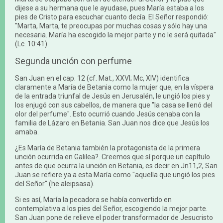
dijese a su hermana que le ayudase, pues María estaba a los
pies de Cristo para escuchar cuanto decía. El Señor respondió:
"Marta, Marta, te preocupas por muchas cosas y sólo hay una
necesaria. María ha escogido la mejor parte y no le será quitada"
(Lc. 10:41).
Segunda unción con perfume
San Juan en el cap. 12 (cf. Mat., XXVI; Mc, XIV) identifica
claramente a María de Betania como la mujer que, en la víspera
de la entrada triunfal de Jesús en Jerusalén, le ungió los pies y
los enjugó con sus cabellos, de manera que "la casa se llenó del
olor del perfume". Esto ocurrió cuando Jesús cenaba con la
familia de Lázaro en Betania. San Juan nos dice que Jesús los
amaba.
¿Es María de Betania también la protagonista de la primera
unción ocurrida en Galilea?. Creemos que sí porque un capítulo
antes de que ocurra la unción en Betania, es decir en Jn11,2, San
Juan se refiere ya a esta María como "aquella que ungió los pies
del Señor" (he aleipsasa).
Si es así, María la pecadora se había convertido en
contemplativa a los pies del Señor, escogiendo la mejor parte.
San Juan pone de relieve el poder transformador de Jesucristo