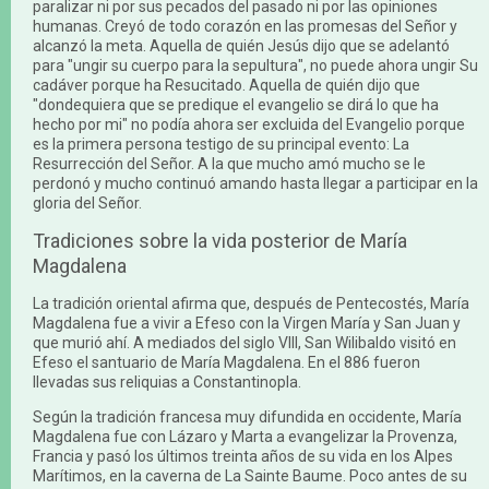
paralizar ni por sus pecados del pasado ni por las opiniones
humanas. Creyó de todo corazón en las promesas del Señor y
alcanzó la meta. Aquella de quién Jesús dijo que se adelantó
para "ungir su cuerpo para la sepultura", no puede ahora ungir Su
cadáver porque ha Resucitado. Aquella de quién dijo que
"dondequiera que se predique el evangelio se dirá lo que ha
hecho por mi" no podía ahora ser excluida del Evangelio porque
es la primera persona testigo de su principal evento: La
Resurrección del Señor. A la que mucho amó mucho se le
perdonó y mucho continuó amando hasta llegar a participar en la
gloria del Señor.
Tradiciones sobre la vida posterior de María
Magdalena
La tradición oriental afirma que, después de Pentecostés, María
Magdalena fue a vivir a Efeso con la Virgen María y San Juan y
que murió ahí. A mediados del siglo VIII, San Wilibaldo visitó en
Efeso el santuario de María Magdalena. En el 886 fueron
llevadas sus reliquias a Constantinopla.
Según la tradición francesa muy difundida en occidente, María
Magdalena fue con Lázaro y Marta a evangelizar la Provenza,
Francia y pasó los últimos treinta años de su vida en los Alpes
Marítimos, en la caverna de La Sainte Baume. Poco antes de su