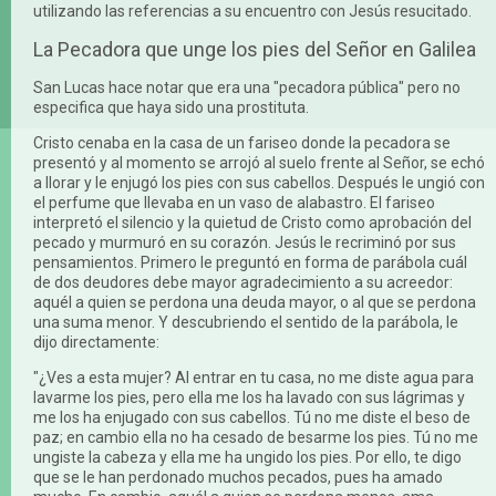
utilizando las referencias a su encuentro con Jesús resucitado.
La Pecadora que unge los pies del Señor en Galilea
San Lucas hace notar que era una "pecadora pública" pero no
especifica que haya sido una prostituta.
Cristo cenaba en la casa de un fariseo donde la pecadora se
presentó y al momento se arrojó al suelo frente al Señor, se echó
a llorar y le enjugó los pies con sus cabellos. Después le ungió con
el perfume que llevaba en un vaso de alabastro. El fariseo
interpretó el silencio y la quietud de Cristo como aprobación del
pecado y murmuró en su corazón. Jesús le recriminó por sus
pensamientos. Primero le preguntó en forma de parábola cuál
de dos deudores debe mayor agradecimiento a su acreedor:
aquél a quien se perdona una deuda mayor, o al que se perdona
una suma menor. Y descubriendo el sentido de la parábola, le
dijo directamente:
"¿Ves a esta mujer? Al entrar en tu casa, no me diste agua para
lavarme los pies, pero ella me los ha lavado con sus lágrimas y
me los ha enjugado con sus cabellos. Tú no me diste el beso de
paz; en cambio ella no ha cesado de besarme los pies. Tú no me
ungiste la cabeza y ella me ha ungido los pies. Por ello, te digo
que se le han perdonado muchos pecados, pues ha amado