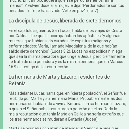
mucho. En cambio, aquél a quien se perdona menos, ama
menos". Y volviéndose a la mujer, le dijo: "Perdonados te son tus
pecados. Tu fe te ha salvado. Vete en paz". (Lc. 7)
La discípula de Jesús, liberada de siete demonios
En el capítulo siguiente, San Lucas, habla de los viajes de Cristo
por Galilea, dice que le acompañaban los apóstoles "y algunas
mujeres que habían sido curadas de espíritus malignos y
enfermedades: María, llamada Magdalena, de la que habían
salido siete demonios" (Lucas 8:2). Lucas no especifica ni niega
que sea la misma pecadora que unge a Jesús, pero ciertamente
se trata de una pecadora y es la misma persona que en Marcos
16:9 es testigo de la resurrección.
La hermana de Marta y Lázaro, residentes de
Betania
Más adelante Lucas narra que, en "cierta población", el Señor fue
recibido por Marta y su hermana María. Probablemente las dos
hermanas se habían ido a vivir a Betania con su hermano Lázaro,
a quien el Señor había resucitado a petición de ellas. Dada la
mala reputación que tenía María en Galilea no sería extraño que
los tres hermanos se mudaran a Betania (Judea).
Marta se ocupaba con afán de atender al Señor y le pide que