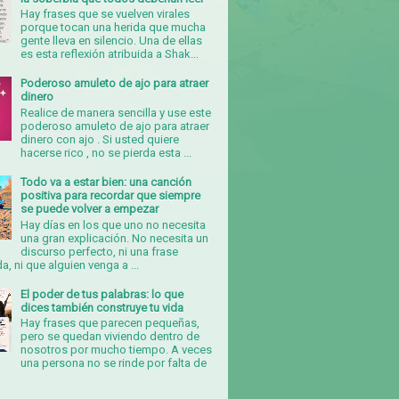
Hay frases que se vuelven virales
porque tocan una herida que mucha
gente lleva en silencio. Una de ellas
es esta reflexión atribuida a Shak...
Poderoso amuleto de ajo para atraer
dinero
Realice de manera sencilla y use este
poderoso amuleto de ajo para atraer
dinero con ajo . Si usted quiere
hacerse rico , no se pierda esta ...
Todo va a estar bien: una canción
positiva para recordar que siempre
se puede volver a empezar
Hay días en los que uno no necesita
una gran explicación. No necesita un
discurso perfecto, ni una frase
, ni que alguien venga a ...
El poder de tus palabras: lo que
dices también construye tu vida
Hay frases que parecen pequeñas,
pero se quedan viviendo dentro de
nosotros por mucho tiempo. A veces
una persona no se rinde por falta de