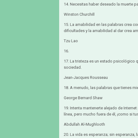
14. Necesitas haber deseado la muerte par
Winston Churchill
15. La amabilidad en las palabras crea co
dificultades y la amabilidad al dar crea am
Tzu Lao
16.
17. La tristeza es un estado psicológico 
sociedad.
Jean-Jacques Rousseau
18. A menudo, las palabras que tienes mi
George Bernard Shaw
19. Intenta mantenerte alejado de Internet
línea, pero mucho fuera de él, ¡como si t
Abdullah Al-Mughlooth
20. La vida es esperanza; sin esperanza, l