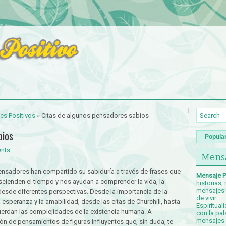
es Positivos
» Citas de algunos pensadores sabios
bios
Popula
nts
Mensa
pensadores han compartido su sabiduría a través de frases que
Mensaje P
rascienden el tiempo y nos ayudan a comprender la vida, la
historias,
mensajes p
esde diferentes perspectivas. Desde la importancia de la
de vivir.
la esperanza y la amabilidad, desde las citas de Churchill, hasta
Espiritual
cuerdan las complejidades de la existencia humana. A
con la pal
mensajes c
ón de pensamientos de figuras influyentes que, sin duda, te