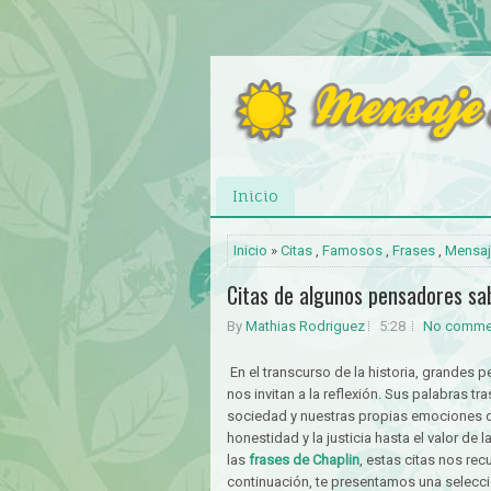
Inicio
Inicio
»
Citas
,
Famosos
,
Frases
,
Mensaj
Citas de algunos pensadores sa
By
Mathias Rodriguez
5:28
No comme
En el transcurso de la historia, grandes 
nos invitan a la reflexión. Sus palabras t
sociedad y nuestras propias emociones d
honestidad y la justicia hasta el valor de 
las
frases de Chaplin
, estas citas nos re
continuación, te presentamos una selecci