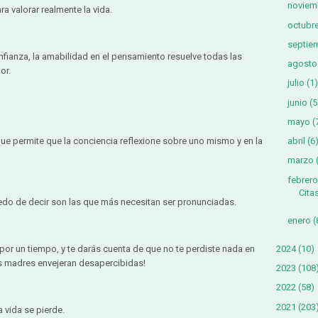
noviem
a valorar realmente la vida.
octubr
septie
nfianza, la amabilidad en el pensamiento resuelve todas las
agosto
or.
julio
(1)
junio
(5
mayo
(
que permite que la conciencia reflexione sobre uno mismo y en la
abril
(6
marzo
febrero
Cita
edo de decir son las que más necesitan ser pronunciadas.
enero
(
2024
(10)
 por un tiempo, y te darás cuenta de que no te perdiste nada en
us madres envejeran desapercibidas!
2023
(108
2022
(58)
2021
(203
a vida se pierde.