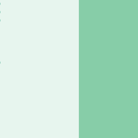
)
)
)
)