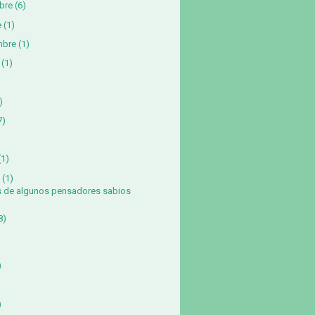
bre
(6)
e
(1)
mbre
(1)
(1)
)
7)
)
(1)
(1)
s de algunos pensadores sabios
8)
)
)