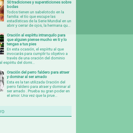
50 tradiciones y supersticiones sobre
bodas
Todos tienen un sabelotodo en la
familia: el tío que escupe las
estadísticas de la Serie Mundial en un
abrir y cerrar de ojos, la hermana qu...
Oración al espíritu intranquilo para
que alguien piense mucho en ti y lo
tengas a tus pies
En esta ocasión, el espíritu al que
invocarás para cumplir tu objetivo a
través de una oración del dominio
al espíritu del domi...
Oración del perro faldero para atraer
y dominar al ser amado
Esta es la tan utilizada Oración del
perro faldero para atraer y dominar al
ser amado . Prueba su gran poder en
el amor. Una vez que la prue...
vo