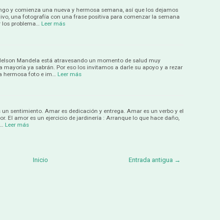
ingo y comienza una nueva y hermosa semana, así que los dejamos
ivo, una fotografía con una frase positiva para comenzar la semana
ar los problema…
Leer más
z Nelson Mandela está atravesando un momento de salud muy
 mayoría ya sabrán. Por eso los invitamos a darle su apoyo y a rezar
na hermosa foto e im…
Leer más
 un sentimiento. Amar es dedicación y entrega. Amar es un verbo y el
or. El amor es un ejercicio de jardinería : Arranque lo que hace daño,
s…
Leer más
Inicio
Entrada antigua →