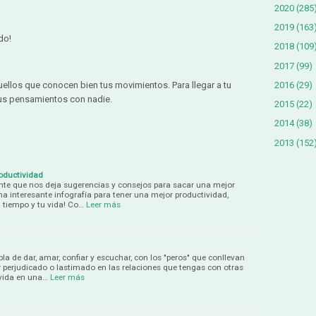
2020
(285
2019
(163
do!
2018
(109
2017
(99)
2016
(29)
llos que conocen bien tus movimientos. Para llegar a tu
us pensamientos con nadie.
2015
(22)
2014
(38)
2013
(152
oductividad
ante que nos deja sugerencias y consejos para sacar una mejor
na interesante infografía para tener una mejor productividad,
tiempo y tu vida! Co…
Leer más
a de dar, amar, confiar y escuchar, con los "peros" que conllevan
r perjudicado o lastimado en las relaciones que tengas con otras
 vida en una…
Leer más