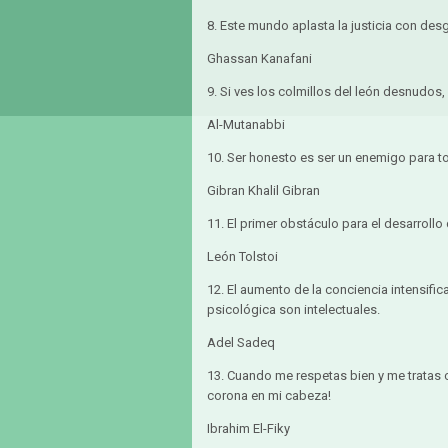
8. Este mundo aplasta la justicia con desg
Ghassan Kanafani
9. Si ves los colmillos del león desnudos
Al-Mutanabbi
10. Ser honesto es ser un enemigo para t
Gibran Khalil Gibran
11. El primer obstáculo para el desarrollo 
León Tolstoi
12. El aumento de la conciencia intensific
psicológica son intelectuales.
Adel Sadeq
13. Cuando me respetas bien y me tratas c
corona en mi cabeza!
Ibrahim El-Fiky