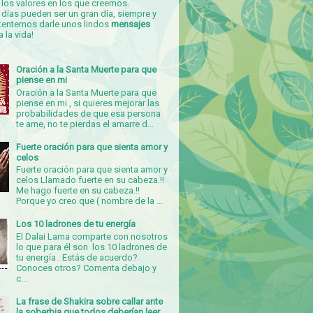
los valores en los que creemos.
días pueden ser un gran día, siempre y
tentemos darle unos lindos
mensajes
a la vida!
Oración a la Santa Muerte para que
piense en mi
Oración a la Santa Muerte para que
piense en mi , si quieres mejorar las
probabilidades de que esa persona
te ame, no te pierdas el amarre d...
Fuerte oración para que sienta amor y
celos
Fuerte oración para que sienta amor y
celos Llamado fuerte en su cabeza.!!
Me hago fuerte en su cabeza.!!
Porque yo creo que ( nombre de la ...
Los 10 ladrones de tu energía
El Dalai Lama comparte con nosotros
lo que para él son los 10 ladrones de
tu energía . Estás de acuerdo?
Conoces otros? Comenta debajo y
c...
La frase de Shakira sobre callar ante
la soberbia que todos deberían leer