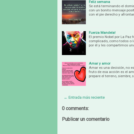
Feliz semana
Se está terminando el dom
con un bonito mensaje posit
con el pie derecho y afront
Fuerza Mandela!
El premio Nobel por La Pa
complicado, como todos o la
por él y les compartimos u
Amar y amor
Amar es una decisión, no es
fruto de esa acción es el am
prepare el terreno, siembre, 
← Entrada más reciente
0 comments:
Publicar un comentario