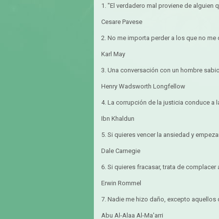
1. "El verdadero mal proviene de alguien 
Cesare Pavese
2. No me importa perder a los que no me q
Karl May
3. Una conversación con un hombre sabio 
Henry Wadsworth Longfellow
4. La corrupción de la justicia conduce a 
Ibn Khaldun
5. Si quieres vencer la ansiedad y empezar
Dale Carnegie
6. Si quieres fracasar, trata de complacer
Erwin Rommel
7. Nadie me hizo daño, excepto aquellos
Abu Al-Alaa Al-Ma'arri