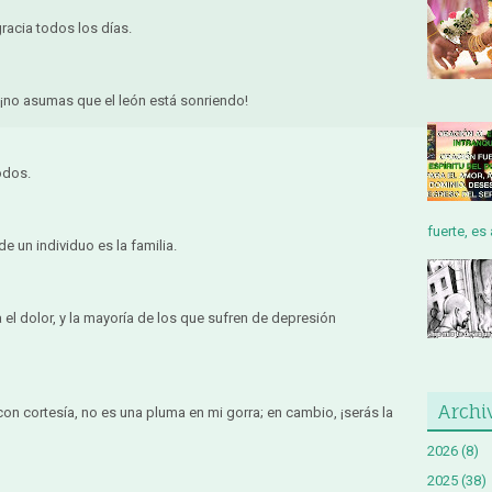
racia todos los días.
, ¡no asumas que el león está sonriendo!
odos.
fuerte, es 
de un individuo es la familia.
a el dolor, y la mayoría de los que sufren de depresión
Archi
on cortesía, no es una pluma en mi gorra; en cambio, ¡serás la
2026
(8)
2025
(38)