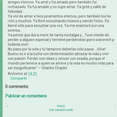
amigos eternos. Ya amé y fui amado pero también fui
rechazado. Ya fui amado y no supe amar. Ya grité y salté de
felicidad...
Ya viví de amor e hice juramentos eternos, pero también los he
roto y muchos. Ya lloré escuchando música y viendo fotos. Ya
llamé sólo para escuchar una voz. Ya me enamoré por una
sonrisa...
Ya pensé que iba a morir de tanta nostalgia y… Tuve miedo de
perder a alguien especial y terminé perdiéndolo ¡pero sobreviví! ¡y
todavía vivo!
No paso por la vida y tú tampoco deberías sólo pasar… ¡Vive!
Bueno es ir a la lucha con determinación abrazar la vida y vivir
con pasión. Perder con clase y vencer con osadía, porque el
mundo pertenece a quien se atreve y la vida es mucho más para
ser insignificante.” – Charles Chaplin
Anónimo
at
14:31
Compartir
0 comments:
Publicar un comentario
‹
Inicio
›
Ver versión web