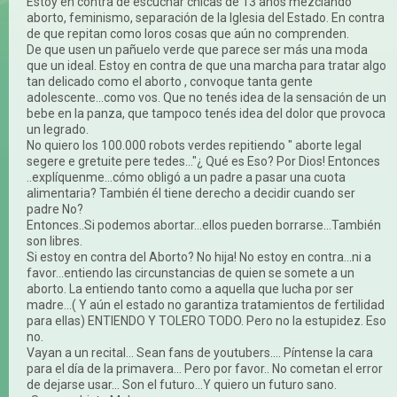
Estoy en contra de escuchar chicas de 13 años mezclando
aborto, feminismo, separación de la Iglesia del Estado. En contra
de que repitan como loros cosas que aún no comprenden.
De que usen un pañuelo verde que parece ser más una moda
que un ideal. Estoy en contra de que una marcha para tratar algo
tan delicado como el aborto , convoque tanta gente
adolescente...como vos. Que no tenés idea de la sensación de un
bebe en la panza, que tampoco tenés idea del dolor que provoca
un legrado.
No quiero los 100.000 robots verdes repitiendo " aborte legal
segere e gretuite pere tedes..."¿ Qué es Eso? Por Dios! Entonces
..explíquenme...cómo obligó a un padre a pasar una cuota
alimentaria? También él tiene derecho a decidir cuando ser
padre No?
Entonces..Si podemos abortar...ellos pueden borrarse...También
son libres.
Si estoy en contra del Aborto? No hija! No estoy en contra...ni a
favor...entiendo las circunstancias de quien se somete a un
aborto. La entiendo tanto como a aquella que lucha por ser
madre...( Y aún el estado no garantiza tratamientos de fertilidad
para ellas) ENTIENDO Y TOLERO TODO. Pero no la estupidez. Eso
no.
Vayan a un recital... Sean fans de youtubers.... Píntense la cara
para el día de la primavera... Pero por favor.. No cometan el error
de dejarse usar... Son el futuro...Y quiero un futuro sano.