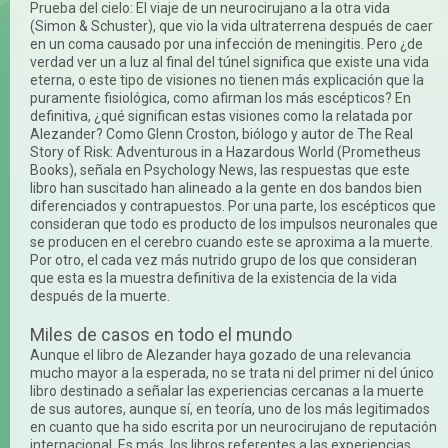
Prueba del cielo: El viaje de un neurocirujano a la otra vida
(Simon & Schuster), que vio la vida ultraterrena después de caer
en un coma causado por una infección de meningitis. Pero ¿de
verdad ver un a luz al final del túnel significa que existe una vida
eterna, o este tipo de visiones no tienen más explicación que la
puramente fisiológica, como afirman los más escépticos? En
definitiva, ¿qué significan estas visiones como la relatada por
Alezander? Como Glenn Croston, biólogo y autor de The Real
Story of Risk: Adventurous in a Hazardous World (Prometheus
Books), señala en Psychology News, las respuestas que este
libro han suscitado han alineado a la gente en dos bandos bien
diferenciados y contrapuestos. Por una parte, los escépticos que
consideran que todo es producto de los impulsos neuronales que
se producen en el cerebro cuando este se aproxima a la muerte.
Por otro, el cada vez más nutrido grupo de los que consideran
que esta es la muestra definitiva de la existencia de la vida
después de la muerte.
Miles de casos en todo el mundo
Aunque el libro de Alezander haya gozado de una relevancia
mucho mayor a la esperada, no se trata ni del primer ni del único
libro destinado a señalar las experiencias cercanas a la muerte
de sus autores, aunque sí, en teoría, uno de los más legitimados
en cuanto que ha sido escrita por un neurocirujano de reputación
internacional. Es más, los libros referentes a las experiencias