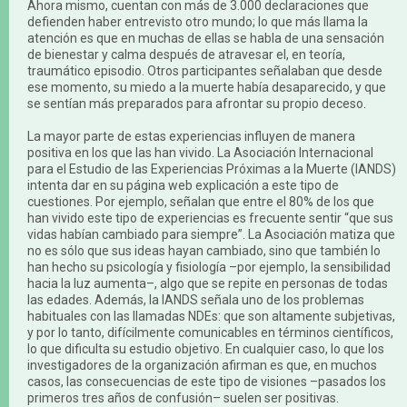
Ahora mismo, cuentan con más de 3.000 declaraciones que
defienden haber entrevisto otro mundo; lo que más llama la
atención es que en muchas de ellas se habla de una sensación
de bienestar y calma después de atravesar el, en teoría,
traumático episodio. Otros participantes señalaban que desde
ese momento, su miedo a la muerte había desaparecido, y que
se sentían más preparados para afrontar su propio deceso.
La mayor parte de estas experiencias influyen de manera
positiva en los que las han vivido. La Asociación Internacional
para el Estudio de las Experiencias Próximas a la Muerte (IANDS)
intenta dar en su página web explicación a este tipo de
cuestiones. Por ejemplo, señalan que entre el 80% de los que
han vivido este tipo de experiencias es frecuente sentir “que sus
vidas habían cambiado para siempre”. La Asociación matiza que
no es sólo que sus ideas hayan cambiado, sino que también lo
han hecho su psicología y fisiología –por ejemplo, la sensibilidad
hacia la luz aumenta–, algo que se repite en personas de todas
las edades. Además, la IANDS señala uno de los problemas
habituales con las llamadas NDEs: que son altamente subjetivas,
y por lo tanto, difícilmente comunicables en términos científicos,
lo que dificulta su estudio objetivo. En cualquier caso, lo que los
investigadores de la organización afirman es que, en muchos
casos, las consecuencias de este tipo de visiones –pasados los
primeros tres años de confusión– suelen ser positivas.