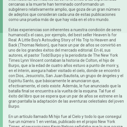
cercanas a la muerte han terminado conformando un
subgénero relativamente amplio, que goza de un gran número
de adeptos que consideran cada una de estas publicaciones
como una prueba más de que hay vida en el otro mundo.
Estas experiencias son inherentes a nuestra condición de seres
humanosEs el caso, por ejemplo, del best seller Heaven Is for
Real: A Little Boy’s Astouding Story of His Trip to Heaven and
Back (Thomas Nelson), que hace un par de años se convirtió en
uno de los grandes éxitos del mercado editorial. En él, sus
autores, el pastor Todd Burpo y la periodista de The New York
Times Lynn Vincent contaban la historia de Colton, el hijo de
Burpo, que a la edad de cuatro años estuvo a punto de morir y,
en el ínterin, asegura haber visitado el cielo, donde se encontró
con Dios, Jesucristo, San Juan Bautista, un grupo de ángeles y el
Espíritu Santo, que básicamente le anunciaron que,
efectivamente, el cielo existe. Además, le fue anunciado que la
batalla final se encuentra a la vuelta de la esquina. Tal fue el
éxito del libro que se espera que un par de años se estrene en la
gran pantalla la adaptación de las aventuras celestiales del joven
Burpo.
En un artículo llamado Mi hijo fue al Cielo y todo lo que conseguí
fue un número 1 en ventas, publicado en el propio New York
Times, el neurocirujano Kevin Nelson señalaba que lo que ocurre