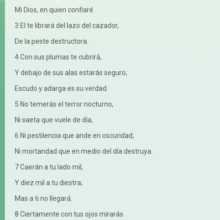
Mi Dios, en quien confiaré.
3 El te librará del lazo del cazador,
De la peste destructora.
4 Con sus plumas te cubrirá,
Y debajo de sus alas estarás seguro;
Escudo y adarga es su verdad.
5 No temerás el terror nocturno,
Ni saeta que vuele de día,
6 Ni pestilencia que ande en oscuridad,
Ni mortandad que en medio del día destruya.
7 Caerán a tu lado mil,
Y diez mil a tu diestra;
Mas a ti no llegará.
8 Ciertamente con tus ojos mirarás