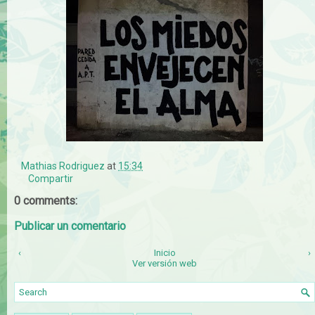
Mathias Rodriguez
at
15:34
Compartir
0 comments:
Publicar un comentario
‹
Inicio
›
Ver versión web