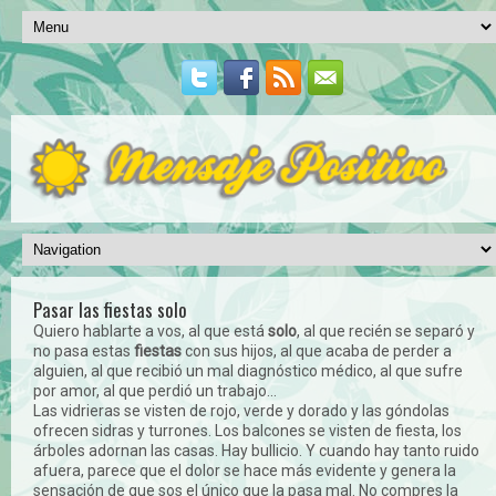
Pasar las fiestas solo
Quiero hablarte a vos, al que está
solo
, al que recién se separó y
no pasa estas
fiestas
con sus hijos, al que acaba de perder a
alguien, al que recibió un mal diagnóstico médico, al que sufre
por amor, al que perdió un trabajo...
Las vidrieras se visten de rojo, verde y dorado y las góndolas
ofrecen sidras y turrones. Los balcones se visten de fiesta, los
árboles adornan las casas. Hay bullicio. Y cuando hay tanto ruido
afuera, parece que el dolor se hace más evidente y genera la
sensación de que sos el único que la pasa mal. No compres la