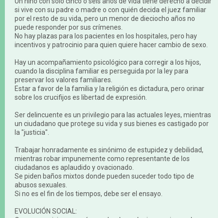
Un niño con sólo cinco o seis años de vida tiene derecho a decidir
si vive con su padre o madre o con quién decida el juez familiar
por el resto de su vida, pero un menor de dieciocho años no
puede responder por sus crímenes.
No hay plazas para los pacientes en los hospitales, pero hay
incentivos y patrocinio para quien quiere hacer cambio de sexo.
Hay un acompañamiento psicológico para corregir a los hijos,
cuando la disciplina familiar es perseguida por la ley para
preservar los valores familiares.
Estar a favor de la familia y la religión es dictadura, pero orinar
sobre los crucifijos es libertad de expresión.
Ser delincuente es un privilegio para las actuales leyes, mientras
un ciudadano que protege su vida y sus bienes es castigado por
la "justicia".
Trabajar honradamente es sinónimo de estupidez y debilidad,
mientras robar impunemente como representante de los
ciudadanos es aplaudido y ovacionado.
Se piden baños mixtos donde pueden suceder todo tipo de
abusos sexuales.
Si no es el fin de los tiempos, debe ser el ensayo.
EVOLUCIÓN SOCIAL: