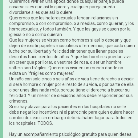
Queremos vivir en una época donde cualquier pareja pueda
casarse si es que así lo quiere y cualquier pareja pueda
divorciarse si es que así lo quiere.
Queremos que los heterosexuales tengan relaciones sin
compromiso, o con compromiso, o a medias, como quieran, y los
homosexuales, y todos también. Y que los gays se casen por la
iglesia o no o como quieran.
Que las mujeres se vistan como hombres si así lo desean y que
dejen de existir papeles masculinos o femeninos, que cada quien
luche por su libertad y felicidad sin tener que llenar papeles
descritos hace cientos de años. Y que los hombres puedan vivir
sin creer que por llorar, o vestirse de rosa, o ser un hombre
soltero son frágiles. Queremos vivir en un mundo donde no
exista un "frágiles como mujeres".
Un niño con sólo cinco o seis años de vida tiene derecho a decidir
si será hombre o mujer por el resto de su vida, o por parte de ella,
o por unos días nada más, porque tiene el derecho a buscar su
felicidad. Y un menor de dieciocho años debe responder por sus
crímenes.
Si no hay plazas para los pacientes en los hospitales no se le
debe negar los incentivos ni el patrocinio para quien quiere hacer
cambio de sexo, sin embargo debería haber lugar para todos en
los hospitales. TODOS.
Hay un acompañamiento psicológico gratuito para quien desea