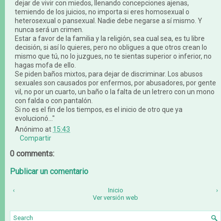
dejar de vivir con miedos, llenando concepciones ajenas,
temiendo de los juicios, no importa si eres homosexual o
heterosexual o pansexual. Nadie debe negarse a sí mismo. Y
nunca será un crimen.
Estar a favor de la familia y la religión, sea cual sea, es tu libre
decisión, si así lo quieres, pero no obligues a que otros crean lo
mismo que tú, no lo juzgues, no te sientas superior o inferior, no
hagas mofa de ello.
Se piden baños mixtos, para dejar de discriminar. Los abusos
sexuales son causados por enfermos, por abusadores, por gente
vil, no por un cuarto, un baño o la falta de un letrero con un mono
con falda o con pantalón.
Si no es el fin de los tiempos, es el inicio de otro que ya
evolucionó..."
Anónimo
at
15:43
Compartir
0 comments:
Publicar un comentario
‹
Inicio
›
Ver versión web