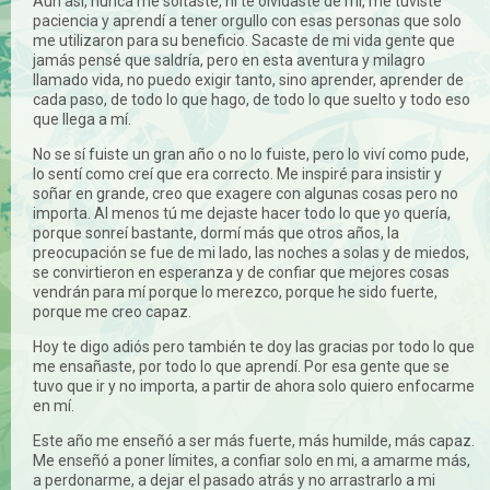
Aún así, nunca me soltaste, ni te olvidaste de mí, me tuviste
paciencia y aprendí a tener orgullo con esas personas que solo
me utilizaron para su beneficio. Sacaste de mi vida gente que
jamás pensé que saldría, pero en esta aventura y milagro
llamado vida, no puedo exigir tanto, sino aprender, aprender de
cada paso, de todo lo que hago, de todo lo que suelto y todo eso
que llega a mí.
No se sí fuiste un gran año o no lo fuiste, pero lo viví como pude,
lo sentí como creí que era correcto. Me inspiré para insistir y
soñar en grande, creo que exagere con algunas cosas pero no
importa. Al menos tú me dejaste hacer todo lo que yo quería,
porque sonreí bastante, dormí más que otros años, la
preocupación se fue de mi lado, las noches a solas y de miedos,
se convirtieron en esperanza y de confiar que mejores cosas
vendrán para mí porque lo merezco, porque he sido fuerte,
porque me creo capaz.
Hoy te digo adiós pero también te doy las gracias por todo lo que
me ensañaste, por todo lo que aprendí. Por esa gente que se
tuvo que ir y no importa, a partir de ahora solo quiero enfocarme
en mí.
Este año me enseñó a ser más fuerte, más humilde, más capaz.
Me enseñó a poner límites, a confiar solo en mi, a amarme más,
a perdonarme, a dejar el pasado atrás y no arrastrarlo a mi