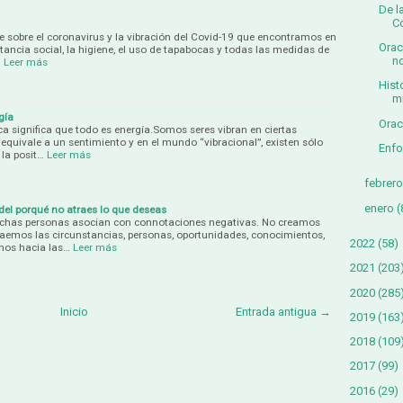
De l
C
 sobre el coronavirus y la vibración del Covid-19 que encontramos en
Orac
ancia social, la higiene, el uso de tapabocas y todas las medidas de
no
…
Leer más
Hist
m
gía
Orac
ica significa que todo es energía.Somos seres vibran en ciertas
equivale a un sentimiento y en el mundo “vibracional”, existen sólo
Enfo
 la posit…
Leer más
febrero
enero
(
del porqué no atraes lo que deseas
uchas personas asocian con connotaciones negativas. No creamos
raemos las circunstancias, personas, oportunidades, conocimientos,
2022
(58)
rnos hacia las…
Leer más
2021
(203
2020
(285
Inicio
Entrada antigua →
2019
(163
2018
(109
2017
(99)
2016
(29)