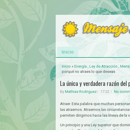
Inicio
Inicio
»
Energía
,
Ley de Atracción
,
Mensa
porqué no atraes lo que deseas
La única y verdadera razón del 
By
Mathias Rodriguez
17:22
No comm
Atraer. Esta palabra que muchas persona
las atraemos. Atraemos las circunstancia
permiten dirigirnos hacia las líneas de l
Un principio y una Ley superior que domina