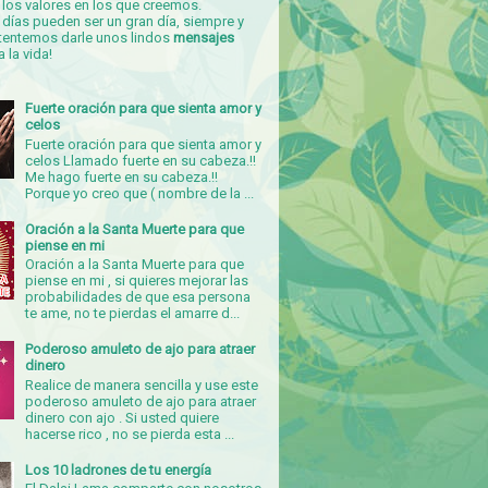
los valores en los que creemos.
días pueden ser un gran día, siempre y
tentemos darle unos lindos
mensajes
a la vida!
Fuerte oración para que sienta amor y
celos
Fuerte oración para que sienta amor y
celos Llamado fuerte en su cabeza.!!
Me hago fuerte en su cabeza.!!
Porque yo creo que ( nombre de la ...
Oración a la Santa Muerte para que
piense en mi
Oración a la Santa Muerte para que
piense en mi , si quieres mejorar las
probabilidades de que esa persona
te ame, no te pierdas el amarre d...
Poderoso amuleto de ajo para atraer
dinero
Realice de manera sencilla y use este
poderoso amuleto de ajo para atraer
dinero con ajo . Si usted quiere
hacerse rico , no se pierda esta ...
Los 10 ladrones de tu energía