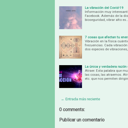
La vibración del Covid-19
Información muy interesante
Facebook. Además de la dist
bioseguridad, vibrar alto es
7 cosas que afectan tu ener
Vibración en la física cuánt
frecuencias. Cada vibración 
dos especies de vibraciones,
La única y verdadera razón 
Atraer. Esta palabra que m
las cosas, las atraemos. At
etc. que nos permiten dirigi
← Entrada más reciente
0 comments:
Publicar un comentario