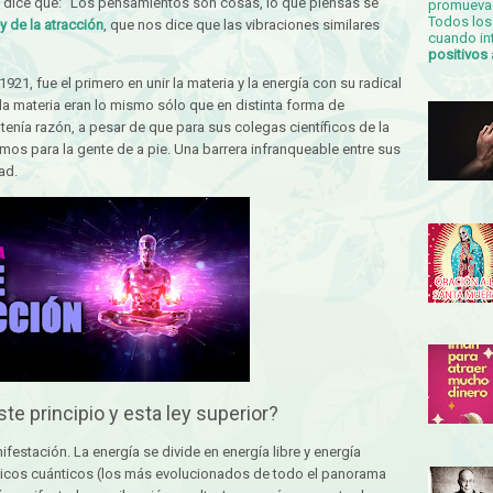
os dice que: “Los pensamientos son cosas, lo que piensas se
promueva 
Todos los 
ey de la atracción
, que nos dice que las vibraciones similares
cuando in
positivos
1921, fue el primero en unir la materia y la energía con su radical
 la materia eran lo mismo sólo que en distinta forma de
tenía razón, a pesar de que para sus colegas científicos de la
gamos para la gente de a pie. Una barrera infranqueable entre sus
ad.
e principio y esta ley superior?
festación. La energía se divide en energía libre y energía
ísicos cuánticos (los más evolucionados de todo el panorama