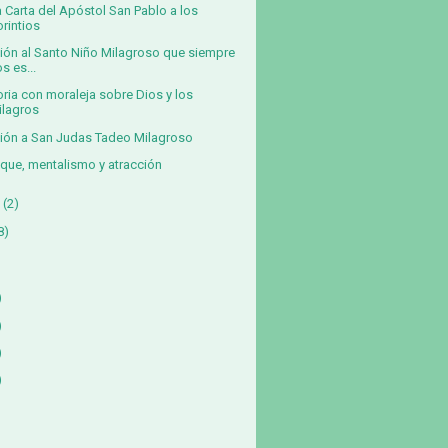
a Carta del Apóstol San Pablo a los
orintios
ión al Santo Niño Milagroso que siempre
s es...
oria con moraleja sobre Dios y los
ilagros
ión a San Judas Tadeo Milagroso
que, mentalismo y atracción
(2)
8)
)
)
)
)