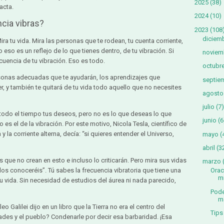
2025
(38)
xacta.
2024
(10)
cia vibras?
2023
(108
diciem
Mira tu vida. Mira las personas que te rodean, tu cuenta corriente,
o eso es un reflejo de lo que tienes dentro, de tu vibración. Si
noviem
cuencia de tu vibración. Eso es todo.
octubr
rsonas adecuadas que te ayudarán, los aprendizajes que
septie
er, y también te quitará de tu vida todo aquello que no necesites
agosto
julio
(7)
 todo el tiempo tus deseos, pero no es lo que deseas lo que
junio
(6
es el de la vibración. Por este motivo, Nicola Tesla, científico de
y la corriente alterna, decía: “si quieres entender el Universo,
mayo
(
abril
(3
ue no crean en esto e incluso lo criticarán. Pero mira sus vidas
marzo
los conoceréis”. Tú sabes la frecuencia vibratoria que tiene una
Orac
m
u vida. Sin necesidad de estudios del áurea ni nada parecido,
Pode
m
o Galilei dijo en un libro que la Tierra no era el centro del
Tips
ades y el pueblo? Condenarle por decir esa barbaridad. ¡Esa