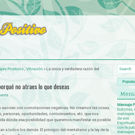
jes Positivos
,
Vibración
» La única y verdadera razón del
Popula
porqué no atraes lo que deseas
Mensa
ents
Mensaje P
s asocian con connotaciones negativas. No creamos las cosas,
historias,
s, personas, oportunidades, conocimientos, etc. que nos
mensajes p
de vivir.
a vida dónde esa posibilidad que queremos manifestar es posible.
Espiritual
con la pal
n a todos los demás. El principio del mentalismo y la ley de la
mensajes c