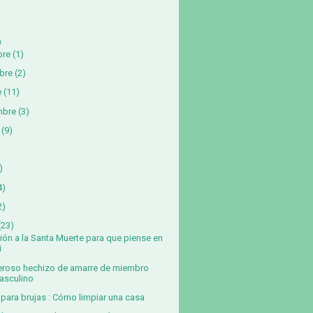
)
bre
(1)
bre
(2)
e
(11)
mbre
(3)
(9)
)
4)
2)
(23)
ión a la Santa Muerte para que piense en
i
roso hechizo de amarre de miembro
asculino
 para brujas : Cómo limpiar una casa