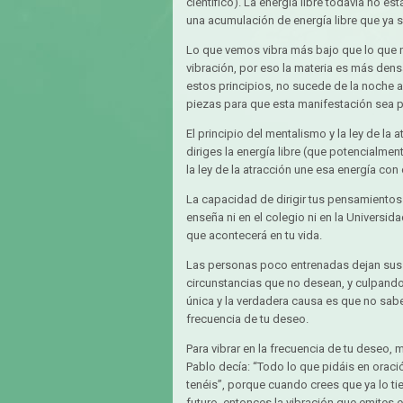
científico). La energía libre todavía no e
una acumulación de energía libre que ya s
Lo que vemos vibra más bajo que lo que 
vibración, por eso la materia es más den
estos principios, no sucede de la noche a
piezas para que esta manifestación sea p
El principio del mentalismo y la ley de la
diriges la energía libre (que potencialme
la ley de la atracción une esa energía con 
La capacidad de dirigir tus pensamientos 
enseña ni en el colegio ni en la Universi
que acontecerá en tu vida.
Las personas poco entrenadas dejan sus p
circunstancias que no desean, y culpando
única y la verdadera causa es que no sabes
frecuencia de tu deseo.
Para vibrar en la frecuencia de tu deseo,
Pablo decía: “Todo lo que pidáis en oració
tenéis”, porque cuando crees que ya lo tien
futuro, entonces la vibración que emites 