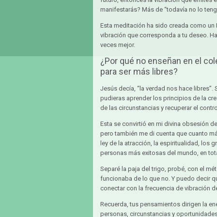
manifestarás? Más de “todavía no lo teng
Esta meditación ha sido creada como un R
vibración que corresponda a tu deseo. Ha
veces mejor.
¿Por qué no enseñan en el col
para ser más libres?
Jesús decía, “la verdad nos hace libres”. 
pudieras aprender los principios de la cre
de las circunstancias y recuperar el contro
Esta se convirtió en mi divina obsesión 
pero también me di cuenta que cuanto más
ley de la atracción, la espiritualidad, los
personas más exitosas del mundo, en tot
Separé la paja del trigo, probé, con el m
funcionaba de lo que no. Y puedo decir qu
conectar con la frecuencia de vibración d
Recuerda, tus pensamientos dirigen la ener
personas, circunstancias y oportunidades