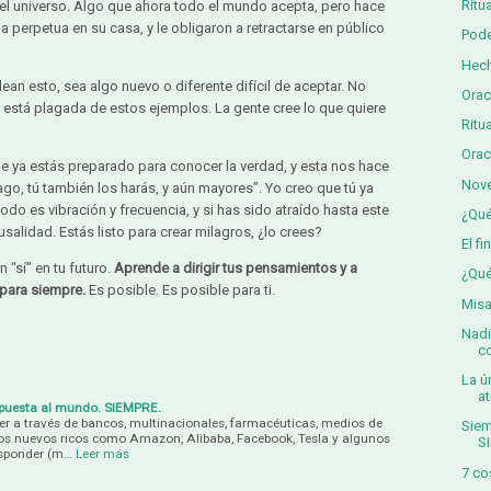
Ritu
 del universo. Algo que ahora todo el mundo acepta, pero hace
 perpetua en su casa, y le obligaron a retractarse en público
Pode
Hech
n esto, sea algo nuevo o diferente difícil de aceptar. No
Orac
a está plagada de estos ejemplos. La gente cree lo que quiere
Ritu
Orac
que ya estás preparado para conocer la verdad, y esta nos hace
Nove
ago, tú también los harás, y aún mayores”. Yo creo que tú ya
do es vibración y frecuencia, y si has sido atraído hasta este
¿Qué
usalidad. Estás listo para crear milagros, ¿lo crees?
El f
“sí” en tu futuro.
Aprende a dirigir tus pensamientos y a
¿Qué
 para siempre.
Es posible. Es posible para ti.
Misa
Nadi
c
La ú
at
espuesta al mundo. SIEMPRE.
oder a través de bancos, multinacionales, farmacéuticas, medios de
Siem
s nuevos ricos como Amazon, Alibaba, Facebook, Tesla y algunos
S
esponder (m…
Leer más
7 co