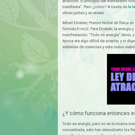
atracción. El principio del mentalismo n
manifiesta”. Pero ¿cómo? A través de
la l
vibran juntas y se atraen.
Albert Einstein, Premio Nobel de física en 
fórmula E=mc2. Para Einstein, la energía y
manifestación. “Todo es energía” decía, y 
época era algo difícil de aceptar, y ni di
sistemas de creencias y esta nueva realid
¿Y cómo funciona entonces est
Todo es energía, pero no en la misma mani
concentrada, esto han descubierto los f