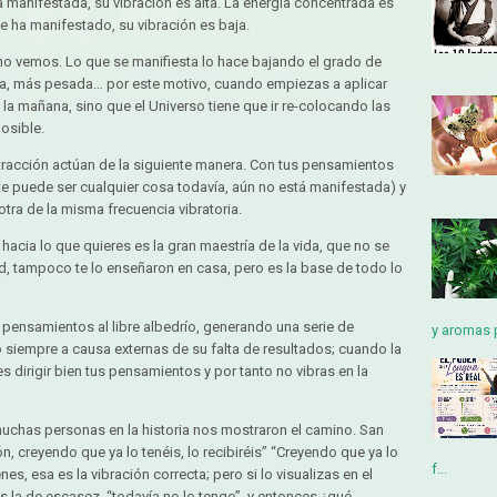
stá manifestada, su vibración es alta. La energía concentrada es
e ha manifestado, su vibración es baja.
no vemos. Lo que se manifiesta lo hace bajando el grado de
sa, más pesada… por este motivo, cuando empiezas a aplicar
 la mañana, sino que el Universo tiene que ir re-colocando las
osible.
 atracción actúan de la siguiente manera. Con tus pensamientos
nte puede ser cualquier cosa todavía, aún no está manifestada) y
otra de la misma frecuencia vibratoria.
hacia lo que quieres es la gran maestría de la vida, que no se
dad, tampoco te lo enseñaron en casa, pero es la base de todo lo
ensamientos al libre albedrío, generando una serie de
y aromas p
 siempre a causa externas de su falta de resultados; cuando la
 dirigir bien tus pensamientos y por tanto no vibras en la
 muchas personas en la historia nos mostraron el camino. San
n, creyendo que ya lo tenéis, lo recibiréis” “Creyendo que ya lo
f...
es, esa es la vibración correcta; pero si lo visualizas en el
es la de escasez, “todavía no lo tengo”, y entonces ¿qué