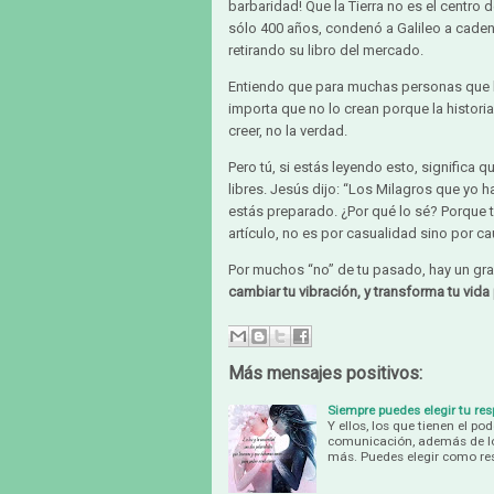
barbaridad! Que la Tierra no es el centro
sólo 400 años, condenó a Galileo a cadena
retirando su libro del mercado.
Entiendo que para muchas personas que lea
importa que no lo crean porque la histori
creer, no la verdad.
Pero tú, si estás leyendo esto, significa 
libres. Jesús dijo: “Los Milagros que yo h
estás preparado. ¿Por qué lo sé? Porque to
artículo, no es por casualidad sino por ca
Por muchos “no” de tu pasado, hay un gran 
cambiar tu vibración, y transforma tu vida
Más mensajes positivos:
Siempre puedes elegir tu r
Y ellos, los que tienen el p
comunicación, además de lo
más. Puedes elegir como r