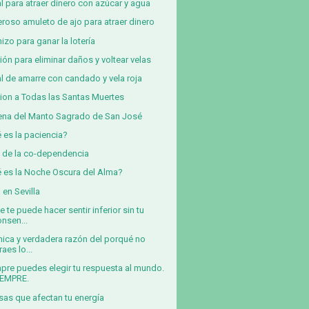
al para atraer dinero con azúcar y agua
roso amuleto de ajo para atraer dinero
izo para ganar la lotería
ión para eliminar daños y voltear velas
al de amarre con candado y vela roja
ion a Todas las Santas Muertes
na del Manto Sagrado de San José
 es la paciencia?
in de la co-dependencia
 es la Noche Oscura del Alma?
 en Sevilla
e te puede hacer sentir inferior sin tu
onsen...
nica y verdadera razón del porqué no
raes lo...
pre puedes elegir tu respuesta al mundo.
IEMPRE.
sas que afectan tu energía