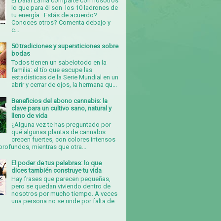
El Dalai Lama comparte con nosotros
lo que para él son los 10 ladrones de
tu energía . Estás de acuerdo?
Conoces otros? Comenta debajo y
c...
50 tradiciones y supersticiones sobre
bodas
Todos tienen un sabelotodo en la
familia: el tío que escupe las
estadísticas de la Serie Mundial en un
abrir y cerrar de ojos, la hermana qu...
Beneficios del abono cannabis: la
clave para un cultivo sano, natural y
lleno de vida
¿Alguna vez te has preguntado por
qué algunas plantas de cannabis
crecen fuertes, con colores intensos
rofundos, mientras que otra...
El poder de tus palabras: lo que
dices también construye tu vida
Hay frases que parecen pequeñas,
pero se quedan viviendo dentro de
nosotros por mucho tiempo. A veces
una persona no se rinde por falta de