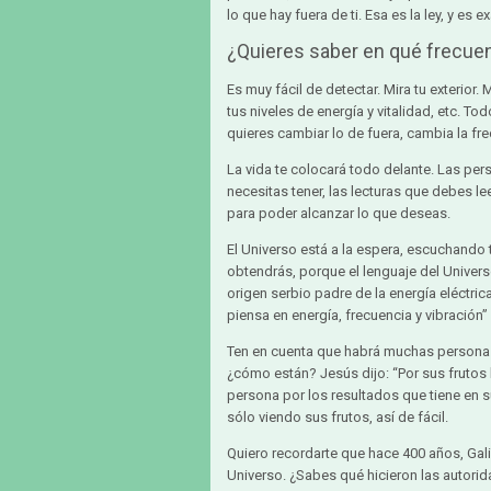
lo que hay fuera de ti. Esa es la ley, y es e
¿Quieres saber en qué frecuen
Es muy fácil de detectar. Mira tu exterior. 
tus niveles de energía y vitalidad, etc. Tod
quieres cambiar lo de fuera, cambia la fre
La vida te colocará todo delante. Las pe
necesitas tener, las lecturas que debes le
para poder alcanzar lo que deseas.
El Universo está a la espera, escuchando
obtendrás, porque el lenguaje del Universo 
origen serbio padre de la energía eléctrica 
piensa en energía, frecuencia y vibración”
Ten en cuenta que habrá muchas personas q
¿cómo están? Jesús dijo: “Por sus frutos 
persona por los resultados que tiene en s
sólo viendo sus frutos, así de fácil.
Quiero recordarte que hace 400 años, Galile
Universo. ¿Sabes qué hicieron las autorid