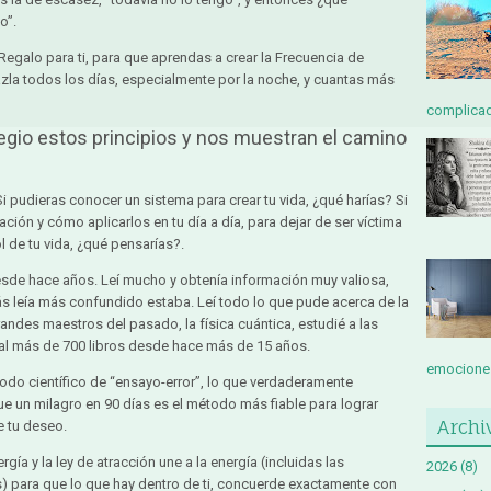
o”.
egalo para ti, para que aprendas a crear la Frecuencia de
zla todos los días, especialmente por la noche, y cuantas más
complicada
egio estos principios y nos muestran el camino
Si pudieras conocer un sistema para crear tu vida, ¿qué harías? Si
ación y cómo aplicarlos en tu día a día, para dejar de ser víctima
l de tu vida, ¿qué pensarías?.
desde hace años. Leí mucho y obtenía información muy valiosa,
 leía más confundido estaba. Leí todo lo que pude acerca de la
 grandes maestros del pasado, la física cuántica, estudié a las
al más de 700 libros desde hace más de 15 años.
emociones
étodo científico de “ensayo-error”, lo que verdaderamente
e un milagro en 90 días es el método más fiable para lograr
Archi
e tu deseo.
gía y la ley de atracción une a la energía (incluidas las
2026
(8)
) para que lo que hay dentro de ti, concuerde exactamente con