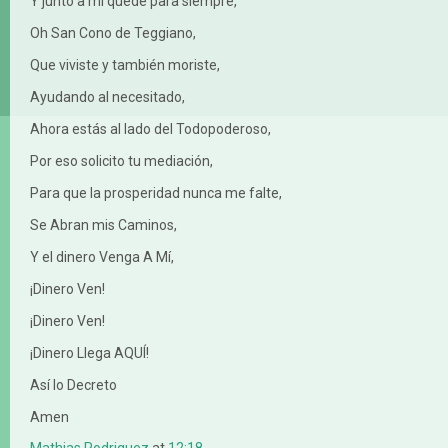
Y junto a mí quede para siempre,
Oh San Cono de Teggiano,
Que viviste y también moriste,
Ayudando al necesitado,
Ahora estás al lado del Todopoderoso,
Por eso solicito tu mediación,
Para que la prosperidad nunca me falte,
Se Abran mis Caminos,
Y el dinero Venga A Mí,
¡Dinero Ven!
¡Dinero Ven!
¡Dinero Llega AQUÍ!
Así lo Decreto
Amen
Mathias Rodriguez
at
12:18