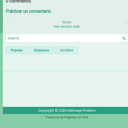
0 comments:
Publicar un comentario
‹
Inicio
›
Ver versión web
Popular
Etiquetas
Archivo
Copyright ©
2026
Mensaje Positivo
Powered by
Paginas en Red