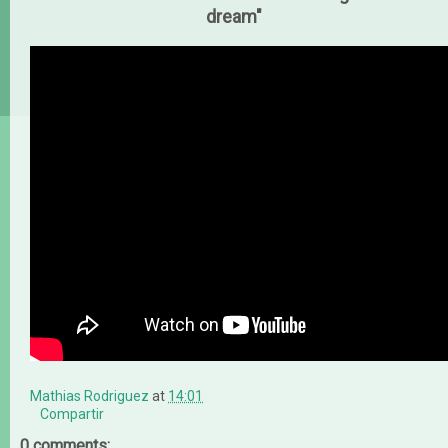
dream"
Mathias Rodriguez
at
14:01
Compartir
0 comments: