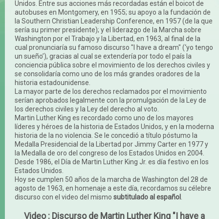
Unidos. Entre sus acciones más recordadas están el boicot de
autobuses en Montgomery, en 1955; su apoyo a la fundación de
la Southern Christian Leadership Conference, en 1957 (de la que
sería su primer presidente); y el liderazgo de la Marcha sobre
Washington por el Trabajo y la Libertad, en 1963, al final de la
cual pronunciaría su famoso discurso "I have a dream" (‘yo tengo
un sueño’), gracias al cual se extendería por todo el país la
conciencia pública sobre el movimiento de los derechos civiles y
se consolidaría como uno de los más grandes oradores de la
historia estadounidense.
La mayor parte de los derechos reclamados por el movimiento
serían aprobados legalmente con la promulgación de la Ley de
los derechos civiles y la Ley del derecho al voto.
Martin Luther King es recordado como uno de los mayores
líderes y héroes de la historia de Estados Unidos, y en la moderna
historia de la no violencia. Se le concedió a título póstumo la
Medalla Presidencial de la Libertad por Jimmy Carter en 1977 y
la Medalla de oro del congreso de los Estados Unidos en 2004.
Desde 1986, el Día de Martin Luther King Jr. es día festivo en los
Estados Unidos.
Hoy se cumplen 50 años de la marcha de Washington del 28 de
agosto de 1963, en homenaje a este día, recordamos su célebre
discurso con el video del mismo
subtitulado al español
.
Video : Discurso de Martin Luther King "I have a