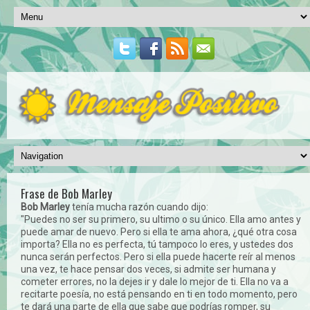
Frase de Bob Marley
Bob Marley
tenía mucha razón cuando dijo:
"Puedes no ser su primero, su ultimo o su único. Ella amo antes y
puede amar de nuevo. Pero si ella te ama ahora, ¿qué otra cosa
importa? Ella no es perfecta, tú tampoco lo eres, y ustedes dos
nunca serán perfectos. Pero si ella puede hacerte reír al menos
una vez, te hace pensar dos veces, si admite ser humana y
cometer errores, no la dejes ir y dale lo mejor de ti. Ella no va a
recitarte poesía, no está pensando en ti en todo momento, pero
te dará una parte de ella que sabe que podrías romper, su