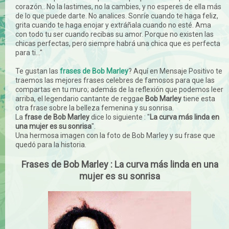
corazón.. No la lastimes, no la cambies, y no esperes de ella más
de lo que puede darte. No analices. Sonríe cuando te haga feliz,
grita cuando te haga enojar y extráñala cuando no esté. Ama
con todo tu ser cuando recibas su amor. Porque no existen las
chicas perfectas, pero siempre habrá una chica que es perfecta
para ti..."
Te gustan las
frases de Bob Marley
? Aquí en Mensaje Positivo te
traemos las mejores frases celebres de famosos para que las
compartas en tu muro; además de la reflexión que podemos leer
arriba, el legendario cantante de reggae
Bob Marley
tiene esta
otra frase sobre la belleza femenina y su sonrisa.
La
frase de Bob Marley
dice lo siguiente : "
La curva más linda en
una mujer es su sonrisa
".
Una hermosa imagen con la foto de Bob Marley y su frase que
quedó para la historia.
Frases de Bob Marley : La curva más linda en una
mujer es su sonrisa