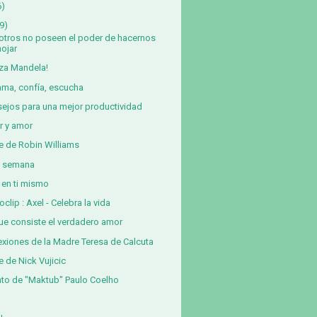
6)
9)
otros no poseen el poder de hacernos
nojar
za Mandela!
ama, confía, escucha
ejos para una mejor productividad
r y amor
e de Robin Williams
z semana
 en ti mismo
oclip : Axel - Celebra la vida
ue consiste el verdadero amor
exiones de la Madre Teresa de Calcuta
e de Nick Vujicic
to de "Maktub" Paulo Coelho