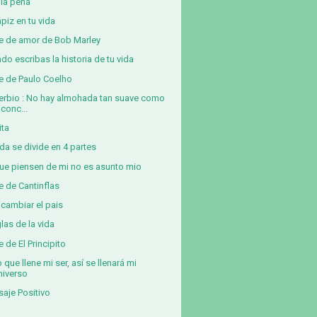
 la pena
ápiz en tu vida
e de amor de Bob Marley
do escribas la historia de tu vida
e de Paulo Coelho
erbio : No hay almohada tan suave como
 conc...
ita
ida se divide en 4 partes
ue piensen de mi no es asunto mio
e de Cantinflas
 cambiar el pais
glas de la vida
e de El Principito
o que llene mi ser, así se llenará mi
niverso
aje Positivo