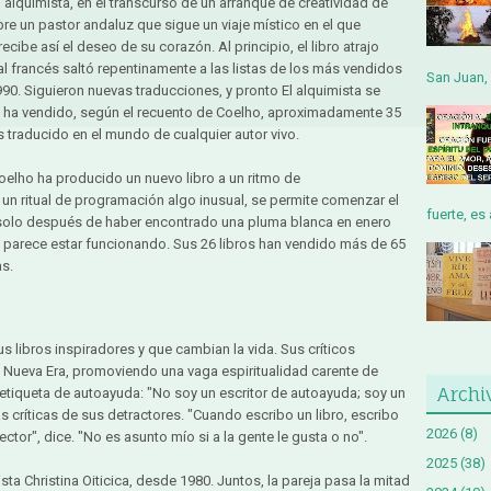
l alquimista, en el transcurso de un arranque de creatividad de
e un pastor andaluz que sigue un viaje místico en el que
cibe así el deseo de su corazón. Al principio, el libro atrajo
l francés saltó repentinamente a las listas de los más vendidos
San Juan, 
990. Siguieron nuevas traducciones, y pronto El alquimista se
ro ha vendido, según el recuento de Coelho, aproximadamente 35
s traducido en el mundo de cualquier autor vivo.
oelho ha producido un nuevo libro a un ritmo de
n ritual de programación algo inusual, se permite comenzar el
fuerte, es 
o solo después de haber encontrado una pluma blanca en enero
, parece estar funcionando. Sus 26 libros han vendido más de 65
s.
s libros inspiradores y que cambian la vida. Sus críticos
 Nueva Era, promoviendo una vaga espiritualidad carente de
Archi
a etiqueta de autoayuda: "No soy un escritor de autoayuda; soy un
s críticas de sus detractores. "Cuando escribo un libro, escribo
2026
(8)
ector", dice. "No es asunto mío si a la gente le gusta o no".
2025
(38)
ta Christina Oiticica, desde 1980. Juntos, la pareja pasa la mitad