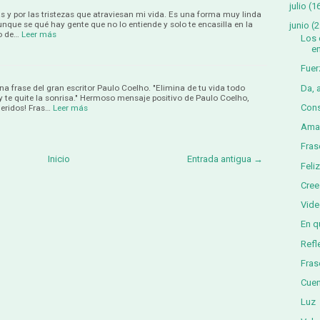
julio
(1
ías y por las tristezas que atraviesan mi vida. Es una forma muy linda
que se qué hay gente que no lo entiende y solo te encasilla en la
junio
(2
do de…
Leer más
Los 
e
Fuer
frase del gran escritor Paulo Coelho. "Elimina de tu vida todo
Da, 
y te quite la sonrisa." Hermoso mensaje positivo de Paulo Coelho,
Cons
eridos! Fras…
Leer más
Ama
Fras
Inicio
Entrada antigua →
Feli
Cree
Vide
En q
Refl
Fras
Cuen
Luz