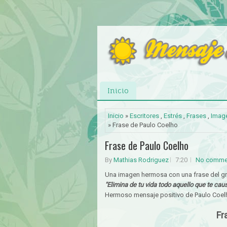
Inicio
Inicio
»
Escritores
,
Estrés
,
Frases
,
Imag
» Frase de Paulo Coelho
Frase de Paulo Coelho
By
Mathias Rodriguez
7:20
No comme
Una imagen hermosa con una frase del gra
"Elimina de tu vida todo aquello que te cause
Hermoso mensaje positivo de Paulo Coel
Fr