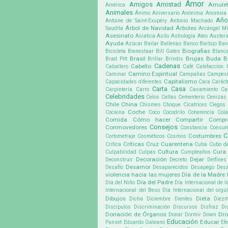
Amor
Amigos
Amistad
Amule
América
Animales
Ánimo
Aniversario
Anónima
Anorexia
Año
Antoine de Saint-Exupéry
Antonio Machado
Árbol de Navidad
Árboles
Saudita
Arcángel Mi
Asesinato
Asiatica
Asilo
Astrología
Ateo
Austeri
Ayuda
Azúcar
Bailar
Ballenas
Banco
Barbijo
Bar
Biografias
Bicicleta
Bienestaar
Bill Gates
Blanc
Brasil
Brujas
Buda
B
Brad Pitt
Brillar
Brindis
Cadenas
Cabello
Caballero
Café
Calefacción
Camino Espiritual
Caminar
Campañas
Campes
Capitalismo
Capacidades diferentes
Cara
Caráct
Carta
Casa
Carpintería
Carro
Casamiento
Ca
Celebridades
Celos
Celtas
Cementerio
Cenizas
Chile
China
Chismes
Choque
Cicatrices
Ciegos
Coche
Cocaina
Coco
Cocodrilo
Coherencia
Cola
Comida
Cómo hacer
Compartir
Compr
Consejos
Conmovedores
Constancia
Consu
C
Costumbres
Cortometraje
Cosméticos
Cosmos
Críticas
Cruz
Cuarentena
Crítica
Cuba
Cubo d
Cultura
Cura
Culpabilidad
Culpas
Cumpleaños
Decoración
Dejar
Deconstruir
Decreto
Delfines
Desamor
Desafío
Desaparecidos
Desapego
Desa
violencia hacia las mujeres
Día de la Madre
Día del Padre
Día del Niño
Día Internacional de l
Internacional del Beso
Día Internacional del org
Dibujos
Dieta
Dicha
Diciembre
Dientes
Diez
Discipulos
Discriminación
Discursos
Disfraz
Di
Donación de Órganos
Dr
Donar
Dormir
Down
Educación
Educar
Punset
Eduardo Galeano
Ef