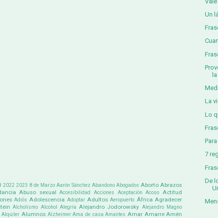
Vale
Un l
Fras
Cuan
Fras
Prov
la
Med
La v
Lo q
Fras
Para
7 re
Fras
De l
0
Aborto
Abrazos
2022
2023
8 de Marzo
Aarón Sánchez
Abandono
Abogados
U
ancia
Abuso sexual
Actitud
Accesibilidad
Acciones
Aceptación
Acoso
iones
Adolescencia
Adultos
África
Agradecer
Adiós
Adoptar
Aeropuerto
Mens
tein
Alejandro Jodorowsky
Alcholismo
Alcohol
Alegría
Alejandro Magno
Alumnos
Amar
Amarre
Amén
Alquiler
Alzheimer
Ama de casa
Amantes