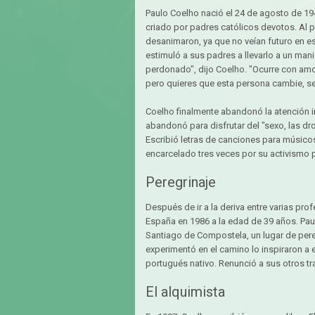
Paulo Coelho nació el 24 de agosto de 1947
criado por padres católicos devotos. Al p
desanimaron, ya que no veían futuro en e
estimuló a sus padres a llevarlo a un ma
perdonado", dijo Coelho. "Ocurre con amo
pero quieres que esta persona cambie, se
Coelho finalmente abandonó la atención in
abandonó para disfrutar del "sexo, las drog
Escribió letras de canciones para músicos
encarcelado tres veces por su activismo po
Peregrinaje
Después de ir a la deriva entre varias pro
España en 1986 a la edad de 39 años. Pau
Santiago de Compostela, un lugar de pereg
experimentó en el camino lo inspiraron a e
portugués nativo. Renunció a sus otros tr
El alquimista