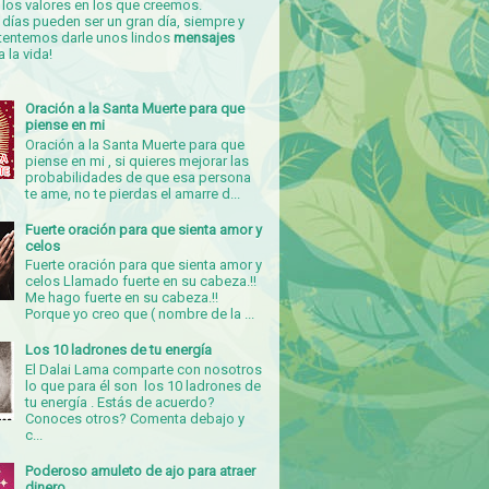
los valores en los que creemos.
días pueden ser un gran día, siempre y
tentemos darle unos lindos
mensajes
a la vida!
Oración a la Santa Muerte para que
piense en mi
Oración a la Santa Muerte para que
piense en mi , si quieres mejorar las
probabilidades de que esa persona
te ame, no te pierdas el amarre d...
Fuerte oración para que sienta amor y
celos
Fuerte oración para que sienta amor y
celos Llamado fuerte en su cabeza.!!
Me hago fuerte en su cabeza.!!
Porque yo creo que ( nombre de la ...
Los 10 ladrones de tu energía
El Dalai Lama comparte con nosotros
lo que para él son los 10 ladrones de
tu energía . Estás de acuerdo?
Conoces otros? Comenta debajo y
c...
Poderoso amuleto de ajo para atraer
dinero