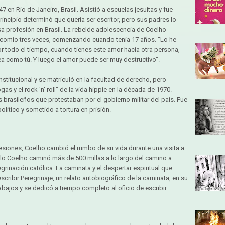
 en Río de Janeiro, Brasil. Asistió a escuelas jesuitas y fue
rincipio determinó que quería ser escritor, pero sus padres lo
sa profesión en Brasil. La rebelde adolescencia de Coelho
nicomio tres veces, comenzando cuando tenía 17 años. "Lo he
r todo el tiempo, cuando tienes este amor hacia otra persona,
a como tú. Y luego el amor puede ser muy destructivo".
stitucional y se matriculó en la facultad de derecho, pero
as y el rock 'n' roll" de la vida hippie en la década de 1970.
 brasileños que protestaban por el gobierno militar del país. Fue
lítico y sometido a tortura en prisión.
fesiones, Coelho cambió el rumbo de su vida durante una visita a
lo Coelho caminó más de 500 millas a lo largo del camino a
rinación católica. La caminata y el despertar espiritual que
scribir Peregrinaje, un relato autobiográfico de la caminata, en su
abajos y se dedicó a tiempo completo al oficio de escribir.