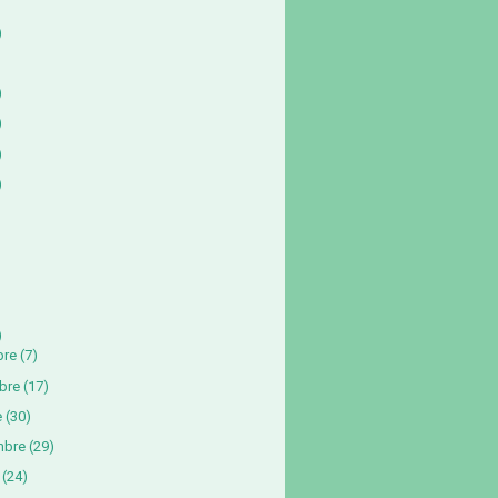
)
)
)
)
)
)
bre
(7)
bre
(17)
e
(30)
mbre
(29)
(24)