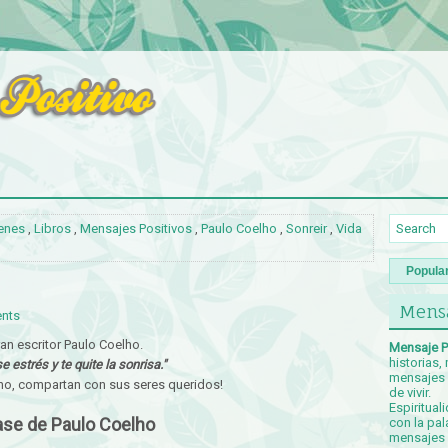
enes
,
Libros
,
Mensajes Positivos
,
Paulo Coelho
,
Sonreir
,
Vida
Popula
Mensa
nts
n escritor Paulo Coelho.
Mensaje P
historias,
 estrés y te quite la sonrisa."
mensajes p
ho, compartan con sus seres queridos!
de vivir.
Espiritual
ase de Paulo Coelho
con la pal
mensajes c