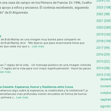
2024
(10)
 en una casa de campo en los Pirineos de Francia. En 1996, Coelho
2023
(108
da apoyo a niños y ancianos. Él continúa escribiendo, siguiendo
do" de El Alquimista.
2022
(58)
2021
(203
2020
(285
2019
(163
y
de Bob Marley en una imagen muy bonita para compartir en
2018
(109
e de Bob Marley dice : "Me dijeron que para enamorarla tenia que
a es que cada vez que s…
Leer más
2017
(99)
2016
(29)
2015
(22)
las 7 reglas de la vida... Un mensaje positivo en una imagen colorida
2014
(38)
s 7 reglas de la vida para vivir mejor espiritualmente! - Hacé las paces
Leer más
2013
(152
diciem
noviem
la Desierta: Esperanza, Humor y Resiliencia entre Cocos
eñarnos algo sobre la esperanza, la creatividad y la resiliencia? La
octubr
as enseñanzas más profundas vienen envueltas en forma de humor.
a primera v…
Leer más
septie
agosto