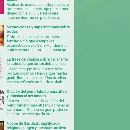
Realice de manera sencilla y use este
poderoso amuleto de ajo para atraer
dinero con ajo . Si usted quiere
hacerse rico , no se pierda esta ...
50 tradiciones y supersticiones sobre
bodas
Todos tienen un sabelotodo en la
familia: el tío que escupe las
estadísticas de la Serie Mundial en un
abrir y cerrar de ojos, la hermana qu...
La frase de Shakira sobre callar ante
la soberbia que todos deberían leer
Hay frases que se vuelven virales
porque tocan una herida que mucha
gente lleva en silencio. Una de ellas
es esta reflexión atribuida a Shak...
Oración del perro faldero para atraer
y dominar al ser amado
Esta es la tan utilizada Oración del
perro faldero para atraer y dominar al
ser amado . Prueba su gran poder en
el amor. Una vez que la prue...
Noche de San Juan: significado
religioso, origen y mensaje positivo