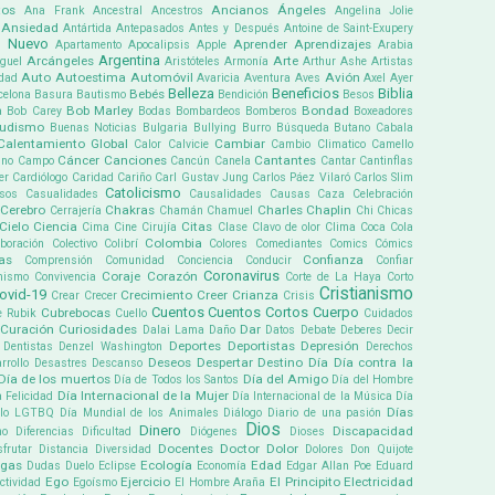
tos
Ancianos
Ángeles
Ana Frank
Ancestral
Ancestros
Angelina Jolie
Ansiedad
Antártida
Antepasados
Antes y Después
Antoine de Saint-Exupery
 Nuevo
Aprender
Aprendizajes
Apartamento
Apocalipsis
Apple
Arabia
Argentina
Arcángeles
Arte
guel
Aristóteles
Armonía
Arthur Ashe
Artistas
Auto
Autoestima
Automóvil
Avión
dad
Avaricia
Aventura
Aves
Axel
Ayer
Belleza
Beneficios
Biblia
Bebés
celona
Basura
Bautismo
Bendición
Besos
Bob Marley
Bondad
a
Bob Carey
Bodas
Bombardeos
Bomberos
Boxeadores
udismo
Buenas Noticias
Bulgaria
Bullying
Burro
Búsqueda
Butano
Cabala
Calentamiento Global
Cambiar
Calor
Calvicie
Cambio Climatico
Camello
Cáncer
Canciones
Cantantes
ino
Campo
Cancún
Canela
Cantar
Cantinflas
er
Cardiólogo
Caridad
Cariño
Carl Gustav Jung
Carlos Páez Vilaró
Carlos Slim
Catolicismo
sos
Casualidades
Causalidades
Causas
Caza
Celebración
Cerebro
Chakras
Charles Chaplin
Cerrajería
Chamán
Chamuel
Chi
Chicas
Cielo
Ciencia
Citas
Cima
Cine
Cirujía
Clase
Clavo de olor
Clima
Coca Cola
Colombia
boración
Colectivo
Colibrí
Colores
Comediantes
Comics
Cómics
as
Confianza
Comprensión
Comunidad
Conciencia
Conducir
Confiar
Coronavirus
Coraje
Corazón
mismo
Convivencia
Corte de La Haya
Corto
Cristianismo
ovid-19
Crecimiento
Creer
Crianza
Crear
Crecer
Crisis
Cuentos
Cuentos Cortos
Cuerpo
Cubrebocas
e Rubik
Cuello
Cuidados
Curación
Curiosidades
Dar
Dalai Lama
Daño
Datos
Debate
Deberes
Decir
Deportes
Deportistas
Depresión
Dentistas
Denzel Washington
Derechos
Deseos
Despertar
Destino
Día
Día contra la
rrollo
Desastres
Descanso
Día de los muertos
Día del Amigo
Día de Todos los Santos
Día del Hombre
Día Internacional de la Mujer
a Felicidad
Día Internacional de la Música
Día
Días
ullo LGTBQ
Día Mundial de los Animales
Diálogo
Diario de una pasión
Dios
Dinero
Discapacidad
mo
Diferencias
Dificultad
Diógenes
Dioses
Docentes
Doctor
Dolor
sfrutar
Distancia
Diversidad
Dolores
Don Quijote
ogas
Ecología
Edad
Dudas
Duelo
Eclipse
Economía
Edgar Allan Poe
Eduard
Ego
Ejercicio
El Principito
Electricidad
ectividad
Egoísmo
El Hombre Araña