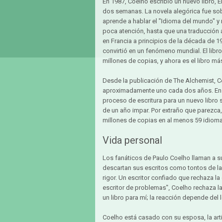
En 1987, Coelho escribió un nuevo libro, E
dos semanas. La novela alegórica fue sobr
aprende a hablar el "Idioma del mundo" y re
poca atención, hasta que una traducción a
en Francia a principios de la década de 1
convirtió en un fenómeno mundial. El lib
millones de copias, y ahora es el libro má
Desde la publicación de The Alchemist, C
aproximadamente uno cada dos años. En u
proceso de escritura para un nuevo libr
de un año impar. Por extraño que parezca
millones de copias en al menos 59 idioma
Vida personal
Los fanáticos de Paulo Coelho llaman a su
descartan sus escritos como tontos de la
rigor. Un escritor confiado que rechaza l
escritor de problemas", Coelho rechaza la
un libro para mí; la reacción depende del l
Coelho está casado con su esposa, la artis