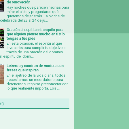
de renovación
Hay noches que parecen hechas para
mirar el cielo y preguntarse qué
queremos dejar atrás. La Noche de
celebrada del 23 al 24 de ju...
Oración al espíritu intranquilo para
que alguien piense mucho en ti y lo
tengas a tus pies
En esta ocasión, el espíritu al que
invocarás para cumplir tu objetivo a
través de una oración del dominio
al espíritu del domi...
Letreros y cuadros de madera con
frases que inspiran
En el ajetreo de la vida diaria, todos
necesitamos un recordatorio para
detenernos, respirar y reconectar con
lo que realmente importa. Los ...
vo