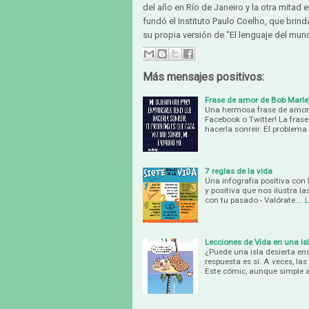
del año en Río de Janeiro y la otra mitad
fundó el Instituto Paulo Coelho, que brin
su propia versión de "El lenguaje del mun
Más mensajes positivos:
Frase de amor de Bob Marle
Una hermosa frase de amor 
Facebook o Twitter! La fras
hacerla sonreir. El problem
7 reglas de la vida
Una infografía positiva con 
y positiva que nos ilustra la
con tu pasado - Valórate.…
Lecciones de Vida en una Is
¿Puede una isla desierta ens
respuesta es sí. A veces, l
Este cómic, aunque simple 