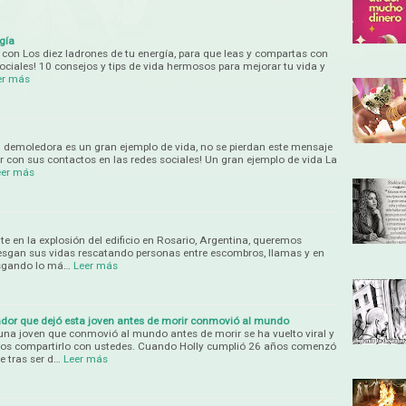
gía
con Los diez ladrones de tu energía, para que leas y compartas con
ociales! 10 consejos y tips de vida hermosos para mejorar tu vida y
er más
 demoledora es un gran ejemplo de vida, no se pierdan este mensaje
ir con sus contactos en las redes sociales! Un gran ejemplo de vida La
eer más
e en la explosión del edificio en Rosario, Argentina, queremos
rriesgan sus vidas rescatando personas entre escombros, llamas y en
esgando lo má…
Leer más
rador que dejó esta joven antes de morir conmovió al mundo
una joven que conmovió al mundo antes de morir se ha vuelto viral y
os compartirlo con ustedes. Cuando Holly cumplió 26 años comenzó
 tras ser d…
Leer más