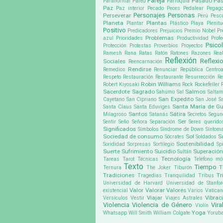
Pareja
Pasado
Pa
Paranormal
Pared
Parroquia
Paz
Paz interior
Pecado
Peces
Pedalear
Pegago
Personajes
Personas
Perseverar
Perú
Pesc
Planeta
Plantas
Plantar
Plástico
Playa
Plenit
Positivo
Predicadores
Prejuicios
Premio Nobel
Pr
Problemas
azul
Prioridades
Productividad
Profe
Psico
Protección
Protestas
Proverbios
Proyectos
Ramesh
Rana
Ratas
Ratón
Ratones
Razones
Rea
Reflexión
Reflexi
Sociales
Reencarnación
Rendirse
Remedios
Renunciar
República Centroa
Respeto
Restauración
Restaurante
Resurrección
Re
Robin Williams
Robert Kiyosaki
Rock
Rockefeller
Sacerdote
Sagrado
Salmos
Sahúmo
Sal
Saltam
San Expedito
Cayetano
San Cipriano
San José
S
Santa María de G
Santa Claus
Santa Eduviges
Santos
Sátira
Milagroso
Satanás
Secretos
Segun
Ser
Sentir
Seño
Señora
Separación
Seres querido
Significados
Símbolos
Síndrome de Down
Síntom
Sociedad de consumo
Sol
S
Sócrates
Soldados
Sostenibilidad
Sorididad
Sorpresas
Sortilegio
Sp
Suerte
Sufrimiento
Suicidio
Superación
Sultán
Tecnología
Tareas
Tarot
Técnicas
Teléfono móv
Texto
Tiempo
T
Ternura
The Joker
Tiburón
Tradiciones
Tr
Tragedias
Tranquilidad
Tribus
Universidad de Harvard
Universidad de Stanfo
Valor
Valorar
Valores
existencial
Varios
Vatican
Viajar
Vibrac
Versículos
Vestir
Viajes Astrales
Violencia
Violencia de Género
Vira
Violín
Yoga
Whatsapp
Will Smith
William Colgate
Yorub