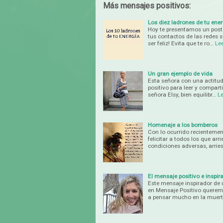
Más mensajes positivos:
Los diez ladrones de tu ener
Hoy te presentamos un post 
tus contactos de las redes s
ser feliz! Evita que te ro…
Le
Un gran ejemplo de vida
Esta señora con una actitud
positivo para leer y compart
señora Elsy, bien equilibr…
L
Homenaje a los bomberos
Con lo ocurrido recientement
felicitar a todos los que a
condiciones adversas, arri
El mensaje positivo e inspi
Este mensaje inspirador de 
en Mensaje Positivo querem
a pensar mucho en la muerte