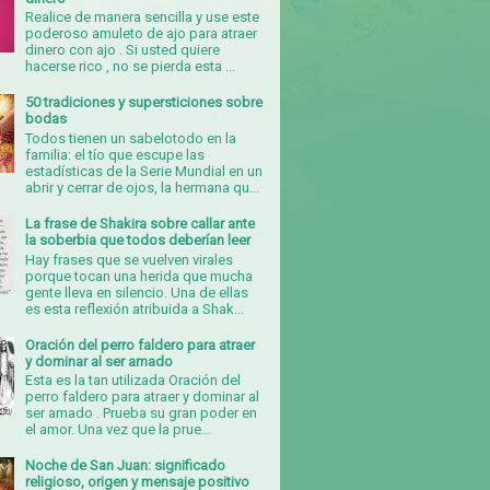
Realice de manera sencilla y use este
poderoso amuleto de ajo para atraer
dinero con ajo . Si usted quiere
hacerse rico , no se pierda esta ...
50 tradiciones y supersticiones sobre
bodas
Todos tienen un sabelotodo en la
familia: el tío que escupe las
estadísticas de la Serie Mundial en un
abrir y cerrar de ojos, la hermana qu...
La frase de Shakira sobre callar ante
la soberbia que todos deberían leer
Hay frases que se vuelven virales
porque tocan una herida que mucha
gente lleva en silencio. Una de ellas
es esta reflexión atribuida a Shak...
Oración del perro faldero para atraer
y dominar al ser amado
Esta es la tan utilizada Oración del
perro faldero para atraer y dominar al
ser amado . Prueba su gran poder en
el amor. Una vez que la prue...
Noche de San Juan: significado
religioso, origen y mensaje positivo