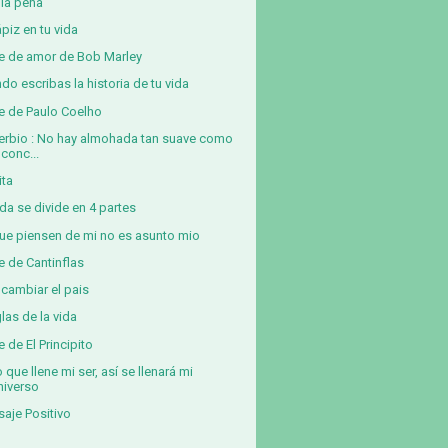
 la pena
ápiz en tu vida
e de amor de Bob Marley
do escribas la historia de tu vida
e de Paulo Coelho
erbio : No hay almohada tan suave como
 conc...
ita
ida se divide en 4 partes
ue piensen de mi no es asunto mio
e de Cantinflas
 cambiar el pais
glas de la vida
e de El Principito
o que llene mi ser, así se llenará mi
niverso
aje Positivo