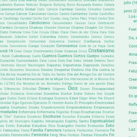
Bob Marley
Bondad
a
Bob Carey
Bodas
Bombardeos
Bomberos
Boxeadores
julio
(1
udismo
Buenas Noticias
Bulgaria
Bullying
Burro
Búsqueda
Butano
Cabala
Calentamiento Global
Cambiar
Calor
Calvicie
Cambio Climatico
Camello
junio
(2
Cáncer
Canciones
Cantantes
ino
Campo
Cancún
Canela
Cantar
Cantinflas
Los 
er
Cardiólogo
Caridad
Cariño
Carl Gustav Jung
Carlos Páez Vilaró
Carlos Slim
e
Catolicismo
sos
Casualidades
Causalidades
Causas
Caza
Celebración
Cerebro
Chakras
Charles Chaplin
Cerrajería
Chamán
Chamuel
Chi
Chicas
Fuer
Cielo
Ciencia
Citas
Cima
Cine
Cirujía
Clase
Clavo de olor
Clima
Coca Cola
Colombia
boración
Colectivo
Colibrí
Colores
Comediantes
Comics
Cómics
Da, 
as
Confianza
Comprensión
Comunidad
Conciencia
Conducir
Confiar
Coronavirus
Cons
Coraje
Corazón
mismo
Convivencia
Corte de La Haya
Corto
Cristianismo
ovid-19
Crecimiento
Creer
Crianza
Crear
Crecer
Crisis
Ama
Cuentos
Cuentos Cortos
Cuerpo
Cubrebocas
e Rubik
Cuello
Cuidados
Curación
Curiosidades
Dar
Dalai Lama
Daño
Datos
Debate
Deberes
Decir
Fras
Deportes
Deportistas
Depresión
Dentistas
Denzel Washington
Derechos
Deseos
Despertar
Destino
Día
Día contra la
rrollo
Desastres
Descanso
Feli
Día de los muertos
Día del Amigo
Día de Todos los Santos
Día del Hombre
Día Internacional de la Mujer
Cree
a Felicidad
Día Internacional de la Música
Día
Días
ullo LGTBQ
Día Mundial de los Animales
Diálogo
Diario de una pasión
Vide
Dios
Dinero
Discapacidad
mo
Diferencias
Dificultad
Diógenes
Dioses
Docentes
Doctor
Dolor
sfrutar
Distancia
Diversidad
Dolores
Don Quijote
En q
ogas
Ecología
Edad
Dudas
Duelo
Eclipse
Economía
Edgar Allan Poe
Eduard
Ego
Ejercicio
El Principito
Electricidad
ectividad
Egoísmo
El Hombre Araña
Refl
patía
Emprendedores
Empresarios
Empleados
Empleo
Empoderamiento
ermedades
Enfermera
Enfermería
Enojo
Enseñanzas
Engordar
Enseñar
Fras
Escritores
Escuela
to "Che" Guevara
Escaleras
Escuchar
Esfuerzo
Esopo
Cuen
Espiritualidad
Espíritu Intranquilo
Espíritu Santo
píritu del Desespero
Éxito
pos
Estudiar
Estudios
Evangelio
Evolución
Estrés
Ética
Eventos
Luz
Familia
Famosos
Fe
Fallecidos
l
Fama
Fantasía
Fantasmas
Farmacia
Feminista
Fin
icidio
Feminicidio
Feng Shui
Fiestas
Filosofía
Festejos