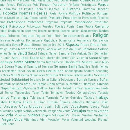
scua
Paulo Coelho
Pasión
Pastores
Pato
Patriarcado
Pau Dones
Paulo Freire
Perros
Películas
Pensar
Perdonar
gía
Peleas
Pelo
Perfecto
Periodistas
Pintores
a
Pesimista
Pez
Phyllis Theroux
Piazzola
Piel
Pirotecnia
Planchar
Pobreza
Poemas
Poesías
Política
Políticos
ud
Poeta
Policía
Portugal
Presente
Presidentes
emio Nobel de la Paz
Preocupación
Prevención
Príncipe
Profesiones
Profesores
Prosperidad
cías
Progresar
Propósito
Prostitutas
logía
Psicólogo
Racismo
Psícologos
Puentes
Puertas
Punta Cana
Rabia
Recuerdos
Redes
lidad
Realización
Rechazo
Recién nacidos
Reconciliación
Religión
ones
Regalos
Reir
Relaciones
Refranes
Reglas
Reiki
Relatos
fricana
Republica Dominicana
República Dominicana
Resiliencia
Resistencia
Rezar
Riqueza
Ricos
Risas
Ritual
volución
Reyes
Riesgo
Rio 2016
Robar
Románticas
Sabiduría
Sabios
Rocky Balboa
Ropa
Rosario
Rostro
Ruda
Rusia
Salud
Salúd
ontes
Saltar
Saludar
Salvar
Samurai
San Antonio
San Benito
San
San Judas Tadeo
Sanar
an Juan
San Martin de Porres
San Valentin
Sangre
Santa Muerte
uadalupe
Santísima Muerte
Santa Rita
Santería
Santo Niño
Semana Santa
da Guerra Mundial
Seguridad
Semana
Sencillez
Sentimientos
Sexo
Sexualidad
s
Serpientes
Servir
Sevilla
Shakespeare
Shakira
Shopping
Sociedad
as
Sioux
Siria
Sistema
Situaciones
Soberbia
Sobrepeso
Sobrevivientes
oledad
Solidaridad
Sonreir
Soñar
Solsticio
Soltar
Soltería
Soluciones
Sonrisa
Steve Jobs
Sueños
iderman
Spinoza
Stan Lee
Stress
Subestimar
Sudáfrica
Supermercado
Tapabocas
Sylvester Stallone
Tailandia
Talento
Tantra
Tarde
il
Temor
Tendencias
Tener
Tenis
Tentación
Teorías Conspirativas
Terapia
Tips
Trabajo
iernos
Tierra
Tolerancia
Tormenta
Torres Gemelas
Tóxicas
istes
Tristeza
Trucos
Turismo
Turquía
Últimas Palabras
Umbanda
Unión
Universo
Uñas
Uruguay
Vacaciones
rd
Usain Bolt
Usos
Vacas
Vacío
Ventajas
Vejez
Velas
Verdad
o
Vecinos
Venezuela
Venganza
Venta
Verano
Vida
Videos
ión
Viejos
Violación
Videntes
Vikingos
Vin Diesel
Viñetas
l
Virgen
Virus
Vivir
Vitaminas
Vocación
Volar
Voluntad
Wedding Planner
a
Zen
Zeus