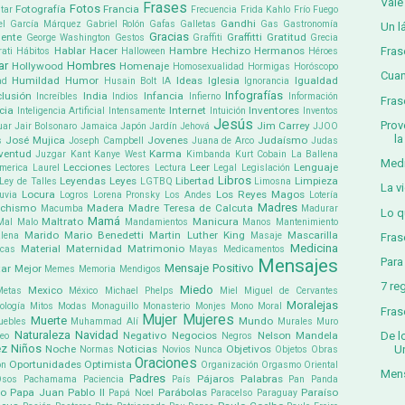
Vale
Frases
Fotos
Fotografía
Francia
tar
Frecuencia
Frida Kahlo
Frío
Fuego
Gandhi
el García Márquez
Gabriel Rolón
Gafas
Galletas
Gas
Gastronomía
Un l
Gracias
ente
Graffitti
Gratitud
George Washington
Gestos
Graffiti
Grecia
Fras
Hablar
Hacer
Hambre
Hechizo
Hermanos
ati
Hábitos
Halloween
Héroes
ar
Hombres
Hollywood
Homenaje
Homosexualidad
Hormigas
Horóscopo
Cuan
Humildad
Humor
Ideas
Iglesia
Igualdad
ad
Husain Bolt
IA
Ignorancia
Infografías
clusión
India
Infancia
Increíbles
Indios
Infierno
Información
Fras
cia
Internet
Inventores
Inteligencia Artificial
Intensamente
Intuición
Inventos
Jesús
Prov
Jim Carrey
uar
Jair Bolsonaro
Jamaica
Japón
Jardín
Jehová
JJOO
la
José Mujica
Jovenes
Judaísmo
s
Joseph Campbell
Juana de Arco
Judas
ventud
Karma
Juzgar
Kant
Kanye West
Kimbanda
Kurt Cobain
La Ballena
Med
Lecciones
Leer
Lenguaje
america
Laurel
Lectores
Lectura
Legal
Legislación
Libros
Leyendas
Leyes
Libertad
Limpieza
Ley de Talles
LGTBQ
Limosna
La v
Locura
Los Reyes Magos
uvia
Logros
Lorena Pronsky
Los Andes
Lotería
Madres
chismo
Madera
Madre Teresa de Calcuta
Macumba
Madurar
Lo q
Mamá
Maltrato
Manicura
Mal
Malo
Mandamientos
Manos
Mantenimiento
Marido
Mario Benedetti
Martin Luther King
Mascarilla
lena
Masaje
Fras
Medicina
Material
Maternidad
Matrimonio
icas
Mayas
Medicamentos
Para
Mensajes
Mensaje Positivo
ar
Mejor
Memes
Memoria
Mendigos
7 re
Miedo
Mexico
Metas
México
Michael Phelps
Miel
Miguel de Cervantes
Moralejas
ología
Mitos
Modas
Monaguillo
Monasterio
Monjes
Mono
Moral
Fras
Mujer
Mujeres
Muerte
Mundo
uebles
Muhammad Alí
Murales
Muro
Naturaleza
Navidad
De l
Negativo
Negocios
Nelson Mandela
eo
Negros
ez
Niños
U
Noche
Noticias
Objetivos
Normas
Novios
Nunca
Objetos
Obras
Oraciones
Oportunidades
Optimista
ón
Organización
Orgasmo
Oriental
Mens
Padres
Pájaros
Palabras
Osos
Pachamama
Paciencia
País
Pan
Panda
co
Papa Juan Pablo II
Parábolas
Paraíso
Papá Noel
Paracelso
Paraguay