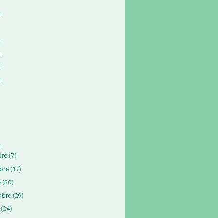
)
)
)
)
)
)
bre
(7)
bre
(17)
e
(30)
mbre
(29)
(24)