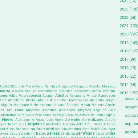
2024
(10)
2023
(108
2022
(58)
2021
(203
2020
(285
2019
(163
2018
(109
2017
(99)
2016
(29)
2015
(22)
2014
(38)
0
Aborto
Abrazos
2022
2023
8 de Marzo
Aarón Sánchez
Abandono
Abogados
ancia
Abuso sexual
Actitud
Accesibilidad
Acciones
Aceptación
Acoso
2013
(152
iones
Adolescencia
Adultos
África
Agradecer
Adiós
Adoptar
Aeropuerto
diciem
tein
Alejandro Jodorowsky
Alcholismo
Alcohol
Alegría
Alejandro Magno
Alumnos
Amar
Amarre
Amén
Alquiler
Alzheimer
Ama de casa
Amantes
noviem
tos
Ancianos
Ángeles
Ana Frank
Ancestral
Ancestros
Angelina Jolie
Ansiedad
octubr
Antártida
Antepasados
Antes y Después
Antoine de Saint-Exupery
 Nuevo
Aprender
Aprendizajes
Apartamento
Apocalipsis
Apple
Arabia
septie
Argentina
Arcángeles
Arte
guel
Aristóteles
Armonía
Arthur Ashe
Artistas
Auto
Autoestima
Automóvil
Avión
dad
Avaricia
Aventura
Aves
Axel
Ayer
agosto
Belleza
Beneficios
Biblia
Bebés
celona
Basura
Bautismo
Bendición
Besos