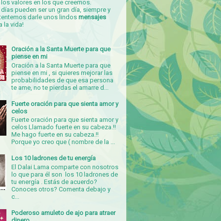
los valores en los que creemos.
días pueden ser un gran día, siempre y
tentemos darle unos lindos
mensajes
a la vida!
Oración a la Santa Muerte para que
piense en mi
Oración a la Santa Muerte para que
piense en mi , si quieres mejorar las
probabilidades de que esa persona
te ame, no te pierdas el amarre d...
Fuerte oración para que sienta amor y
celos
Fuerte oración para que sienta amor y
celos Llamado fuerte en su cabeza.!!
Me hago fuerte en su cabeza.!!
Porque yo creo que ( nombre de la ...
Los 10 ladrones de tu energía
El Dalai Lama comparte con nosotros
lo que para él son los 10 ladrones de
tu energía . Estás de acuerdo?
Conoces otros? Comenta debajo y
c...
Poderoso amuleto de ajo para atraer
dinero