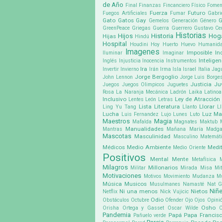
de Año
Final
Finanzas
Fincanciero
Físico
Fomen
Fuerza
Futuro
Fuegos Artificiales
Fumar
Gabri
Gato
Gatos
Gay
G
Gemelos
Generación
Género
GreenPeace
Griegas
Guerra
Guerrero
Gustavo Cer
Historias
Hijos
Historia
Hog
Hijas
Hindú
Hospital
Houdini
Hoy
Huerto
Huevo
Humanid
Imagenes
Imposible
In
Iluminar
Imaginar
Inteligen
Inglés
Injusticia
Inocencia
Instrumentos
Ira
Invertir
Invierno
Irán
Irma
Isla
Israel
Italia
Jag
Jorge Bergoglio
John Lennon
Jorge Luis Borge
Justicia
Ju
Juegos
Juegos Olimpicos
Juguetes
Rosa
La Naranja Mecánica
Ladrón
Laika
Latino
Inclusivo
Ley de Atracción
Lentes
León
Letras
Lista
Literatura
Llorar
Ling Yu Tang
Llanto
Ll
Lucha
Luz
Ma
Luis Fernandez
Lujo
Lunes
Luto
Maestros
Magia
Mafalda
Magnates
Maktub
Manualidades
Mantras
Mañana
María Madga
Mascotas
Masculinidad
Masculino
Matemát
Médicos
Medio Ambiente
Medit
Medio Oriente
Positivos
Mental
Mente
Metafísica
Milagros
Millonarios
Militar
Mirada
Misa
Mit
Motivaciones
Motivos
Movimiento
Mudanza
M
Música
Musicos
Musulmanes
Namasté
Nat G
Niñ
Ni una menos
Nietos
Netflix
Nick Vujicic
Odio
Obstáculos
Octubre
Ofender
Ojo
Ojos
Opini
Osho
Orisha
Ortega y Gasset
Oscar Wilde
Pandemia
Papá
Papa Francis
Pañuelo verde