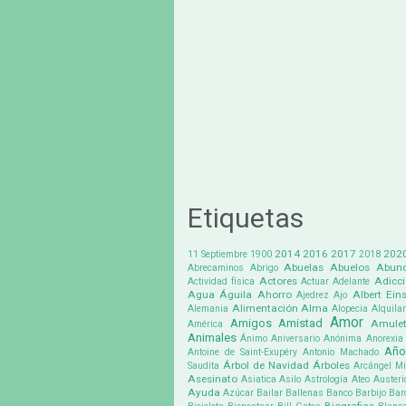
Etiquetas
2014
2016
2017
202
11 Septiembre
1900
2018
Abuelas
Abuelos
Abund
Abrecaminos
Abrigo
Actores
Adicc
Actividad física
Actuar
Adelante
Agua
Águila
Ahorro
Albert Eins
Ajedrez
Ajo
Alimentación
Alma
Alemania
Alopecia
Alquilar
Amor
Amigos
Amistad
Amule
América
Animales
Ánimo
Aniversario
Anónima
Anorexia
Año
Antoine de Saint-Exupéry
Antonio Machado
Árbol de Navidad
Árboles
Saudita
Arcángel Mi
Asesinato
Asiatica
Asilo
Astrología
Ateo
Austeri
Ayuda
Azúcar
Bailar
Ballenas
Banco
Barbijo
Bar