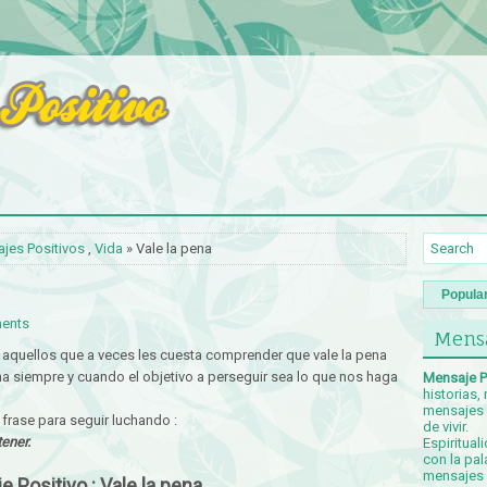
jes Positivos
,
Vida
» Vale la pena
Popula
ents
Mensa
aquellos que a veces les cuesta comprender que vale la pena
pena siempre y cuando el objetivo a perseguir sea lo que nos haga
Mensaje P
historias,
mensajes p
frase para seguir luchando :
de vivir.
tener.
Espiritual
con la pal
mensajes c
 Positivo : Vale la pena