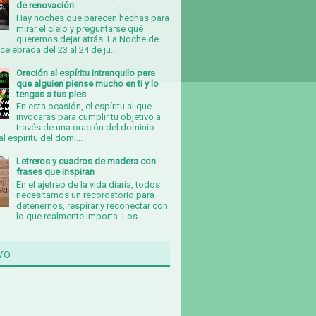
de renovación
Hay noches que parecen hechas para
mirar el cielo y preguntarse qué
queremos dejar atrás. La Noche de
celebrada del 23 al 24 de ju...
Oración al espíritu intranquilo para
que alguien piense mucho en ti y lo
tengas a tus pies
En esta ocasión, el espíritu al que
invocarás para cumplir tu objetivo a
través de una oración del dominio
al espíritu del domi...
Letreros y cuadros de madera con
frases que inspiran
En el ajetreo de la vida diaria, todos
necesitamos un recordatorio para
detenernos, respirar y reconectar con
lo que realmente importa. Los ...
vo