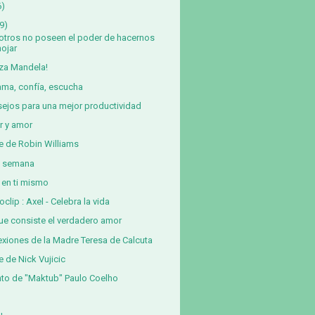
6)
9)
otros no poseen el poder de hacernos
nojar
za Mandela!
ama, confía, escucha
ejos para una mejor productividad
r y amor
e de Robin Williams
z semana
 en ti mismo
oclip : Axel - Celebra la vida
ue consiste el verdadero amor
exiones de la Madre Teresa de Calcuta
e de Nick Vujicic
to de "Maktub" Paulo Coelho