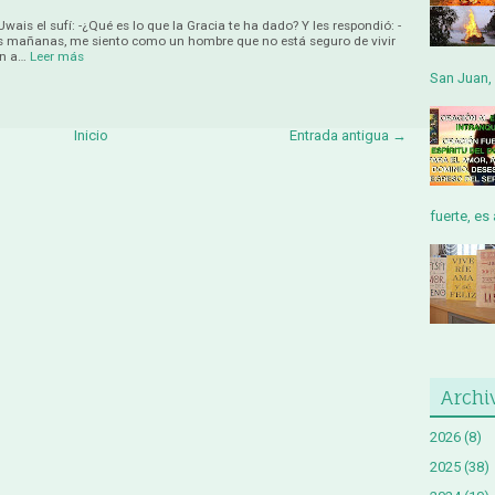
wais el sufí: -¿Qué es lo que la Gracia te ha dado? Y les respondió: -
s mañanas, me siento como un hombre que no está seguro de vivir
on a…
Leer más
San Juan, 
Inicio
Entrada antigua →
fuerte, es 
Archi
2026
(8)
2025
(38)