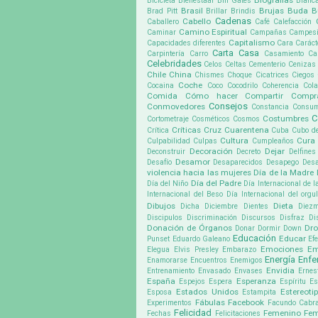
Biografias
Bicicleta
Bienestaar
Bill Gates
Blanc
Brasil
Brujas
Buda
B
Brad Pitt
Brillar
Brindis
Cadenas
Cabello
Caballero
Café
Calefacción
Camino Espiritual
Caminar
Campañas
Campes
Capitalismo
Capacidades diferentes
Cara
Caráct
Carta
Casa
Carpintería
Carro
Casamiento
Ca
Celebridades
Celos
Celtas
Cementerio
Cenizas
Chile
China
Chismes
Choque
Cicatrices
Ciegos
Coche
Cocaina
Coco
Cocodrilo
Coherencia
Cola
Comida
Cómo hacer
Compartir
Compr
Consejos
Conmovedores
Constancia
Consu
C
Costumbres
Cortometraje
Cosméticos
Cosmos
Críticas
Cruz
Cuarentena
Crítica
Cuba
Cubo d
Cultura
Cura
Culpabilidad
Culpas
Cumpleaños
Decoración
Dejar
Deconstruir
Decreto
Delfines
Desamor
Desafío
Desaparecidos
Desapego
Desa
violencia hacia las mujeres
Día de la Madre
Día del Padre
Día del Niño
Día Internacional de l
Internacional del Beso
Día Internacional del org
Dibujos
Dieta
Dicha
Diciembre
Dientes
Diez
Discipulos
Discriminación
Discursos
Disfraz
Di
Donación de Órganos
Dr
Donar
Dormir
Down
Educación
Educar
Punset
Eduardo Galeano
Ef
Emociones
Em
Elegua
Elvis Presley
Embarazo
Energía
Enf
Enamorarse
Encuentros
Enemigos
Envidia
Entrenamiento
Envasado
Envases
Ernes
España
Esperanza
Espejos
Espera
Espíritu
Es
Estados Unidos
Estereoti
Esposa
Estampita
Fábulas
Facebook
Experimentos
Facundo Cabra
Felicidad
Femenino
Fem
Fechas
Felicitaciones