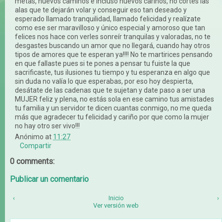
metas, nuevos caminos e incluso nuevos cariños, no cortes las
alas que te dejarán volar y conseguir eso tan deseado y
esperado llamado tranquilidad, llamado felicidad y realízate
como ese ser maravilloso y único especial y amoroso que tan
felices nos hace con verles sonreír tranquilas y valoradas, no te
desgastes buscando un amor que no llegará, cuando hay otros
tipos de amores que te esperan ya!!!! No te martirices pensando
en que fallaste pues si te pones a pensar tu fuiste la que
sacrificaste, tus ilusiones tu tiempo y tu esperanza en algo que
sin duda no valía lo que esperabas, por eso hoy despierta,
desátate de las cadenas que te sujetan y date paso a ser una
MUJER feliz y plena, no estás sola en ese camino tus amistades
tu familia y un servidor te dicen cuantas conmigo, no me queda
más que agradecer tu felicidad y cariño por que como la mujer
no hay otro ser vivo!!!
Anónimo
at
11:27
Compartir
0 comments:
Publicar un comentario
‹
Inicio
›
Ver versión web