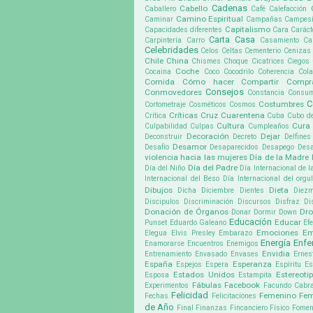
Cadenas
Cabello
Caballero
Café
Calefacción
Camino Espiritual
Caminar
Campañas
Campes
Capitalismo
Capacidades diferentes
Cara
Caráct
Carta
Casa
Carpintería
Carro
Casamiento
Ca
Celebridades
Celos
Celtas
Cementerio
Cenizas
Chile
China
Chismes
Choque
Cicatrices
Ciegos
Coche
Cocaina
Coco
Cocodrilo
Coherencia
Cola
Comida
Cómo hacer
Compartir
Compr
Consejos
Conmovedores
Constancia
Consu
C
Costumbres
Cortometraje
Cosméticos
Cosmos
Críticas
Cruz
Cuarentena
Crítica
Cuba
Cubo d
Cultura
Cura
Culpabilidad
Culpas
Cumpleaños
Decoración
Dejar
Deconstruir
Decreto
Delfines
Desamor
Desafío
Desaparecidos
Desapego
Desa
violencia hacia las mujeres
Día de la Madre
Día del Padre
Día del Niño
Día Internacional de l
Internacional del Beso
Día Internacional del org
Dibujos
Dieta
Dicha
Diciembre
Dientes
Diez
Discipulos
Discriminación
Discursos
Disfraz
Di
Donación de Órganos
Dr
Donar
Dormir
Down
Educación
Educar
Punset
Eduardo Galeano
Ef
Emociones
Em
Elegua
Elvis Presley
Embarazo
Energía
Enf
Enamorarse
Encuentros
Enemigos
Envidia
Entrenamiento
Envasado
Envases
Ernes
España
Esperanza
Espejos
Espera
Espíritu
Es
Estados Unidos
Estereoti
Esposa
Estampita
Fábulas
Facebook
Experimentos
Facundo Cabra
Felicidad
Femenino
Fem
Fechas
Felicitaciones
de Año
Final
Finanzas
Fincanciero
Físico
Fomen