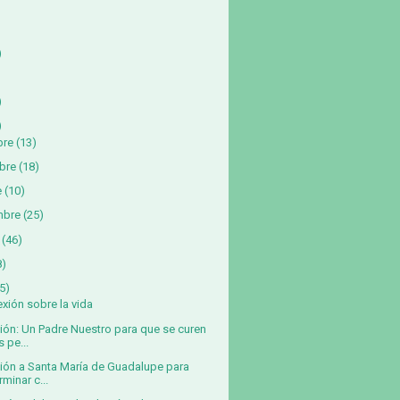
)
)
)
bre
(13)
bre
(18)
e
(10)
mbre
(25)
(46)
8)
5)
exión sobre la vida
ión: Un Padre Nuestro para que se curen
s pe...
ión a Santa María de Guadalupe para
rminar c...