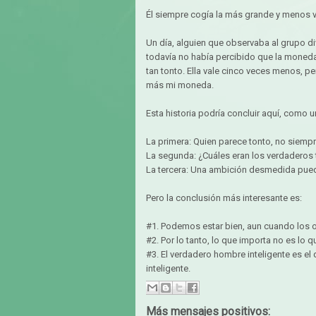
Él siempre cogía la más grande y menos va
Un día, alguien que observaba al grupo div
todavía no había percibido que la moneda
tan tonto. Ella vale cinco veces menos, per
más mi moneda.
Esta historia podría concluir aquí, como 
La primera: Quien parece tonto, no siempr
La segunda: ¿Cuáles eran los verdaderos t
La tercera: Una ambición desmedida pued
Pero la conclusión más interesante es:
#1. Podemos estar bien, aun cuando los 
#2. Por lo tanto, lo que importa no es lo
#3. El verdadero hombre inteligente es el
inteligente.
Más mensajes positivos: