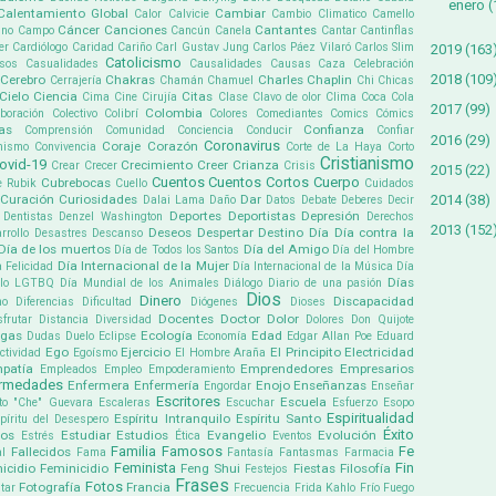
enero
(
Calentamiento Global
Cambiar
Calor
Calvicie
Cambio Climatico
Camello
Cáncer
Canciones
Cantantes
ino
Campo
Cancún
Canela
Cantar
Cantinflas
er
Cardiólogo
Caridad
Cariño
Carl Gustav Jung
Carlos Páez Vilaró
Carlos Slim
2019
(163
Catolicismo
sos
Casualidades
Causalidades
Causas
Caza
Celebración
2018
(109
Cerebro
Chakras
Charles Chaplin
Cerrajería
Chamán
Chamuel
Chi
Chicas
Cielo
Ciencia
Citas
Cima
Cine
Cirujía
Clase
Clavo de olor
Clima
Coca Cola
2017
(99)
Colombia
boración
Colectivo
Colibrí
Colores
Comediantes
Comics
Cómics
as
Confianza
Comprensión
Comunidad
Conciencia
Conducir
Confiar
2016
(29)
Coronavirus
Coraje
Corazón
mismo
Convivencia
Corte de La Haya
Corto
Cristianismo
ovid-19
Crecimiento
Creer
Crianza
Crear
Crecer
Crisis
2015
(22)
Cuentos
Cuentos Cortos
Cuerpo
Cubrebocas
e Rubik
Cuello
Cuidados
2014
(38)
Curación
Curiosidades
Dar
Dalai Lama
Daño
Datos
Debate
Deberes
Decir
Deportes
Deportistas
Depresión
Dentistas
Denzel Washington
Derechos
2013
(152
Deseos
Despertar
Destino
Día
Día contra la
rrollo
Desastres
Descanso
Día de los muertos
Día del Amigo
Día de Todos los Santos
Día del Hombre
Día Internacional de la Mujer
a Felicidad
Día Internacional de la Música
Día
Días
ullo LGTBQ
Día Mundial de los Animales
Diálogo
Diario de una pasión
Dios
Dinero
Discapacidad
mo
Diferencias
Dificultad
Diógenes
Dioses
Docentes
Doctor
Dolor
sfrutar
Distancia
Diversidad
Dolores
Don Quijote
ogas
Ecología
Edad
Dudas
Duelo
Eclipse
Economía
Edgar Allan Poe
Eduard
Ego
Ejercicio
El Principito
Electricidad
ectividad
Egoísmo
El Hombre Araña
patía
Emprendedores
Empresarios
Empleados
Empleo
Empoderamiento
ermedades
Enfermera
Enfermería
Enojo
Enseñanzas
Engordar
Enseñar
Escritores
Escuela
to "Che" Guevara
Escaleras
Escuchar
Esfuerzo
Esopo
Espiritualidad
Espíritu Intranquilo
Espíritu Santo
píritu del Desespero
Éxito
pos
Estudiar
Estudios
Evangelio
Evolución
Estrés
Ética
Eventos
Familia
Famosos
Fe
Fallecidos
l
Fama
Fantasía
Fantasmas
Farmacia
Feminista
Fin
icidio
Feminicidio
Feng Shui
Fiestas
Filosofía
Festejos
Frases
Fotos
Fotografía
Francia
tar
Frecuencia
Frida Kahlo
Frío
Fuego