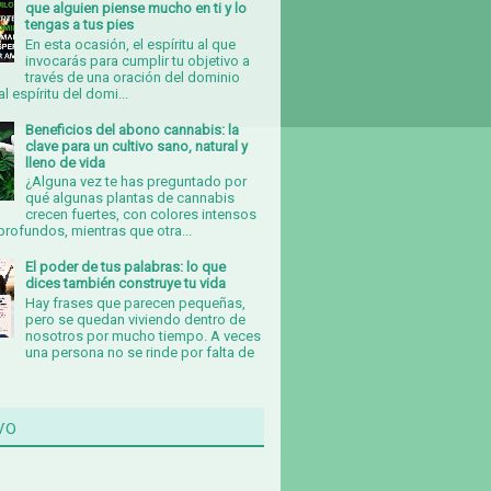
que alguien piense mucho en ti y lo
tengas a tus pies
En esta ocasión, el espíritu al que
invocarás para cumplir tu objetivo a
través de una oración del dominio
al espíritu del domi...
Beneficios del abono cannabis: la
clave para un cultivo sano, natural y
lleno de vida
¿Alguna vez te has preguntado por
qué algunas plantas de cannabis
crecen fuertes, con colores intensos
rofundos, mientras que otra...
El poder de tus palabras: lo que
dices también construye tu vida
Hay frases que parecen pequeñas,
pero se quedan viviendo dentro de
nosotros por mucho tiempo. A veces
una persona no se rinde por falta de
vo