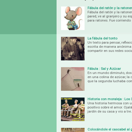
Fábula del ratón y la ratone
Fábula del ratón y la ratone
pared, ve al granjero y su e
para ratones. Fue corriendo
La fábula del tonto
Un texto para pensar, reflex
escrita de manera anónima y
compartir en sus redes soci
Fábula : Sal y Azúcar
En un mundo diminuto, dos
en una colina de azúcar, la 
que la segunda luchaba con
Historia con moraleja : Los 
Una historia hermosa con un
positivo sobre el amor. Ojal
jardín de su casa y vio a tre
Colocándole el cascabel al 