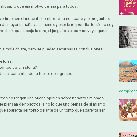
liosa, lo que era motivo de risa para todos.
ertirse con el inocente hombre, le llamó aparte y le preguntó si
 de mayor tamaño valía menos y este le respondió: lo sé, no soy
o el día que escoja la otra, el jueguito acaba y no voy a ganar
un simple chiste, pero se pueden sacar varias conclusiones:
e lo es.
ontos de la historia?
e acabar cortando tu fuente de ingresos.
complicada
otros no tengan una buena opinión sobre nosotros mismos.
 que piensan de nosotros, sino lo que uno piensa de sí mismo.
 que aparenta ser tonto delante de un tonto que aparenta ser