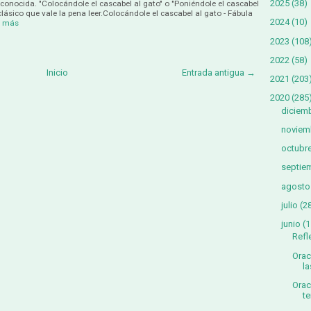
2025
(38)
onocida. "Colocándole el cascabel al gato" o "Poniéndole el cascabel
clásico que vale la pena leer.Colocándole el cascabel al gato - Fábula
2024
(10)
r más
2023
(108
2022
(58)
Inicio
Entrada antigua →
2021
(203
2020
(285
diciem
noviem
octubr
septie
agosto
julio
(2
junio
(1
Refl
Orac
la
Orac
te