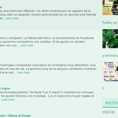
ra
ra, una hermosa reflexión. Un ratón mirando por un agujero de la
sposa abrir un paquete. Quedó aterrorizado al ver que era una trampa
 al…
Leer más
fuerte, es 
ionar y compartir: La fábula del tonto. La encontramos en Facebook,
 quisimos compartirla con ustedes. Si les gustó, no olviden
ales con sus …
Leer más
y aromas p
 hormigas compartían vecindario en montañas muy diferentes: una
otra en una de sal. La primera vivía en la dulzura constante, mientras
tra la sed …
Leer más
3 viejos
f...
a moraleja potente. Se titula "Los 3 viejos" y contiene un mensaje
á les guste! Historia con moraleja : Los 3 viejos Una mujer regaba el
…
Leer más
Archi
2026
(8)
gato - Fábula de Esopo