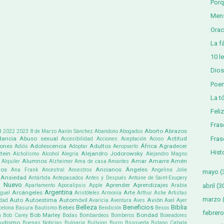
Porq
Mens
Orac
La f
10 l
Dios
Poem
La t
Feli
Fras
0
Aborto
Abrazos
2022
2023
8 de Marzo
Aarón Sánchez
Abandono
Abogados
Fras
ancia
Abuso sexual
Actitud
Accesibilidad
Acciones
Aceptación
Acoso
iones
Adolescencia
Adultos
África
Agradecer
Adiós
Adoptar
Aeropuerto
Hist
tein
Alejandro Jodorowsky
Alcholismo
Alcohol
Alegría
Alejandro Magno
Alumnos
Amar
Amarre
Amén
Alquiler
Alzheimer
Ama de casa
Amantes
tos
Ancianos
Ángeles
Ana Frank
Ancestral
Ancestros
Angelina Jolie
mayo
(
Ansiedad
Antártida
Antepasados
Antes y Después
Antoine de Saint-Exupery
 Nuevo
Aprender
Aprendizajes
abril
(3
Apartamento
Apocalipsis
Apple
Arabia
Argentina
Arcángeles
Arte
guel
Aristóteles
Armonía
Arthur Ashe
Artistas
marzo
Auto
Autoestima
Automóvil
Avión
dad
Avaricia
Aventura
Aves
Axel
Ayer
Belleza
Beneficios
Biblia
Bebés
celona
Basura
Bautismo
Bendición
Besos
febrero
Bob Marley
Bondad
a
Bob Carey
Bodas
Bombardeos
Bomberos
Boxeadores
udismo
Buenas Noticias
Bulgaria
Bullying
Burro
Búsqueda
Butano
Cabala