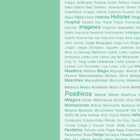
Fuerza
Futuro
Fuegos Artificiales
Fumar
Gabri
Gato
Gatos
Gay
G
Gemelos
Generación
Género
GreenPeace
Griegas
Guerra
Guerrero
Gustavo Cer
Historias
Hijos
Historia
Hog
Hijas
Hindú
Hospital
Houdini
Hoy
Huerto
Huevo
Humanid
Imagenes
Imposible
In
Iluminar
Imaginar
Inteligen
Inglés
Injusticia
Inocencia
Instrumentos
Ira
Invertir
Invierno
Irán
Irma
Isla
Israel
Italia
Jag
Jorge Bergoglio
John Lennon
Jorge Luis Borge
Justicia
Ju
Juegos
Juegos Olimpicos
Juguetes
Rosa
La Naranja Mecánica
Ladrón
Laika
Latino
Inclusivo
Ley de Atracción
Lentes
León
Letras
Lista
Literatura
Llorar
Ling Yu Tang
Llanto
Ll
Lucha
Luz
Ma
Luis Fernandez
Lujo
Lunes
Luto
Maestros
Magia
Mafalda
Magnates
Maktub
Manualidades
Mantras
Mañana
María Madga
Mascotas
Masculinidad
Masculino
Matemát
Médicos
Medio Ambiente
Medit
Medio Oriente
Positivos
Mental
Mente
Metafísica
Milagros
Millonarios
Militar
Mirada
Misa
Mit
Motivaciones
Motivos
Movimiento
Mudanza
M
Música
Musicos
Musulmanes
Namasté
Nat G
Niñ
Ni una menos
Nietos
Netflix
Nick Vujicic
Odio
Obstáculos
Octubre
Ofender
Ojo
Ojos
Opini
Osho
Orisha
Ortega y Gasset
Oscar Wilde
Pandemia
Papá
Papa Francis
Pañuelo verde
Pareja
Pasado
Pa
Paranormal
Pared
Parroquia
Paz
Paz interior
Pecado
Peces
Pedalear
Pegago