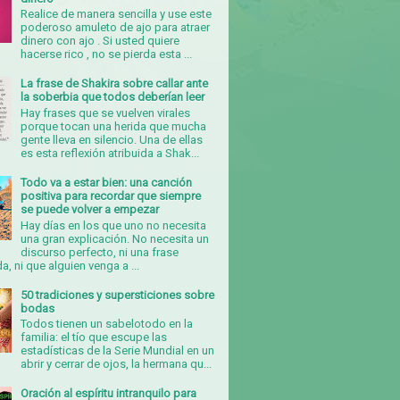
Realice de manera sencilla y use este
poderoso amuleto de ajo para atraer
dinero con ajo . Si usted quiere
hacerse rico , no se pierda esta ...
La frase de Shakira sobre callar ante
la soberbia que todos deberían leer
Hay frases que se vuelven virales
porque tocan una herida que mucha
gente lleva en silencio. Una de ellas
es esta reflexión atribuida a Shak...
Todo va a estar bien: una canción
positiva para recordar que siempre
se puede volver a empezar
Hay días en los que uno no necesita
una gran explicación. No necesita un
discurso perfecto, ni una frase
, ni que alguien venga a ...
50 tradiciones y supersticiones sobre
bodas
Todos tienen un sabelotodo en la
familia: el tío que escupe las
estadísticas de la Serie Mundial en un
abrir y cerrar de ojos, la hermana qu...
Oración al espíritu intranquilo para