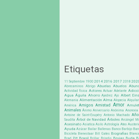
Etiquetas
2014
2016
2017
202
11 Septiembre
1900
2018
Abuelas
Abuelos
Abund
Abrecaminos
Abrigo
Actores
Adicc
Actividad física
Actuar
Adelante
Agua
Águila
Ahorro
Albert Eins
Ajedrez
Ajo
Alimentación
Alma
Alemania
Alopecia
Alquilar
Amor
Amigos
Amistad
Amule
América
Animales
Ánimo
Aniversario
Anónima
Anorexia
Año
Antoine de Saint-Exupéry
Antonio Machado
Árbol de Navidad
Árboles
Saudita
Arcángel Mi
Asesinato
Asiatica
Asilo
Astrología
Ateo
Austeri
Ayuda
Azúcar
Bailar
Ballenas
Banco
Barbijo
Bar
Biografias
Bicicleta
Bienestaar
Bill Gates
Blanc
Brasil
Brujas
Buda
B
Brad Pitt
Brillar
Brindis