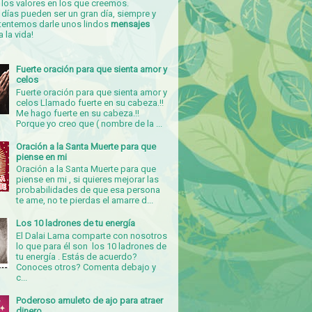
los valores en los que creemos.
días pueden ser un gran día, siempre y
tentemos darle unos lindos
mensajes
a la vida!
Fuerte oración para que sienta amor y
celos
Fuerte oración para que sienta amor y
celos Llamado fuerte en su cabeza.!!
Me hago fuerte en su cabeza.!!
Porque yo creo que ( nombre de la ...
Oración a la Santa Muerte para que
piense en mi
Oración a la Santa Muerte para que
piense en mi , si quieres mejorar las
probabilidades de que esa persona
te ame, no te pierdas el amarre d...
Los 10 ladrones de tu energía
El Dalai Lama comparte con nosotros
lo que para él son los 10 ladrones de
tu energía . Estás de acuerdo?
Conoces otros? Comenta debajo y
c...
Poderoso amuleto de ajo para atraer
dinero