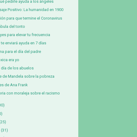
ué pedirle ayuda a los ángeles
aje Positivo: La humanidad en 1900
ión para que termine el Coronavirus
ábula del tonto
eyes para elevar tu frecuencia
 te enviará ayuda en 7 días
a para el día del padre
óxica era yo
z día de los abuelos
e de Mandela sobre la pobreza
es de Ana Frank
oria con moraleja sobre el racismo
30)
0)
(25)
(31)