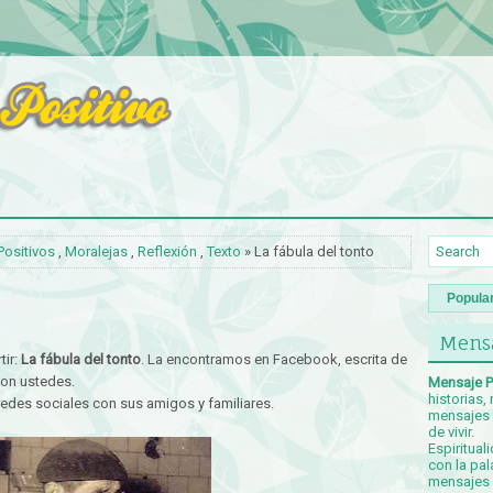
Positivos
,
Moralejas
,
Reflexión
,
Texto
» La fábula del tonto
Popula
Mensa
tir:
La fábula del tonto
. La encontramos en Facebook, escrita de
con ustedes.
Mensaje P
historias,
 redes sociales con sus amigos y familiares.
mensajes p
de vivir.
Espiritual
con la pal
mensajes c