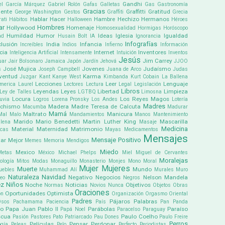
Gandhi
el García Márquez
Gabriel Rolón
Gafas
Galletas
Gas
Gastronomía
Gracias
ente
Graffitti
Gratitud
George Washington
Gestos
Graffiti
Grecia
Hablar
Hacer
Hambre
Hechizo
Hermanos
ati
Hábitos
Halloween
Héroes
ar
Hombres
Hollywood
Homenaje
Homosexualidad
Hormigas
Horóscopo
Humildad
Humor
Ideas
Iglesia
Igualdad
ad
Husain Bolt
IA
Ignorancia
Infografías
clusión
India
Infancia
Increíbles
Indios
Infierno
Información
cia
Internet
Inventores
Inteligencia Artificial
Intensamente
Intuición
Inventos
Jesús
Jim Carrey
uar
Jair Bolsonaro
Jamaica
Japón
Jardín
Jehová
JJOO
José Mujica
Jovenes
Judaísmo
s
Joseph Campbell
Juana de Arco
Judas
ventud
Karma
Juzgar
Kant
Kanye West
Kimbanda
Kurt Cobain
La Ballena
Lecciones
Leer
Lenguaje
america
Laurel
Lectores
Lectura
Legal
Legislación
Libros
Leyendas
Leyes
Libertad
Limpieza
Ley de Talles
LGTBQ
Limosna
Locura
Los Reyes Magos
uvia
Logros
Lorena Pronsky
Los Andes
Lotería
Madres
chismo
Madera
Madre Teresa de Calcuta
Macumba
Madurar
Mamá
Maltrato
Manicura
Mal
Malo
Mandamientos
Manos
Mantenimiento
Marido
Mario Benedetti
Martin Luther King
Mascarilla
lena
Masaje
Medicina
Material
Maternidad
Matrimonio
icas
Mayas
Medicamentos
Mensajes
Mensaje Positivo
ar
Mejor
Memes
Memoria
Mendigos
Miedo
Mexico
Metas
México
Michael Phelps
Miel
Miguel de Cervantes
Moralejas
ología
Mitos
Modas
Monaguillo
Monasterio
Monjes
Mono
Moral
Mujer
Mujeres
Muerte
Mundo
uebles
Muhammad Alí
Murales
Muro
Naturaleza
Navidad
Negativo
Negocios
Nelson Mandela
eo
Negros
ez
Niños
Noche
Noticias
Objetivos
Normas
Novios
Nunca
Objetos
Obras
Oraciones
Oportunidades
Optimista
ón
Organización
Orgasmo
Oriental
Padres
Pájaros
Palabras
Osos
Pachamama
Paciencia
País
Pan
Panda
co
Papa Juan Pablo II
Parábolas
Paraíso
Papá Noel
Paracelso
Paraguay
scua
Paulo Coelho
Pasión
Pastores
Pato
Patriarcado
Pau Dones
Paulo Freire
Perros
Películas
Pensar
Perdonar
gía
Peleas
Pelo
Perfecto
Periodistas