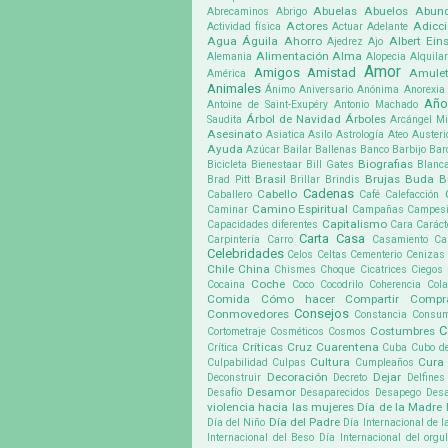
Abuelas
Abuelos
Abund
Abrecaminos
Abrigo
Actores
Adicc
Actividad física
Actuar
Adelante
Agua
Águila
Ahorro
Albert Eins
Ajedrez
Ajo
Alimentación
Alma
Alemania
Alopecia
Alquilar
Amor
Amigos
Amistad
Amule
América
Animales
Ánimo
Aniversario
Anónima
Anorexia
Año
Antoine de Saint-Exupéry
Antonio Machado
Árbol de Navidad
Árboles
Saudita
Arcángel Mi
Asesinato
Asiatica
Asilo
Astrología
Ateo
Austeri
Ayuda
Azúcar
Bailar
Ballenas
Banco
Barbijo
Bar
Biografias
Bicicleta
Bienestaar
Bill Gates
Blanc
Brasil
Brujas
Buda
B
Brad Pitt
Brillar
Brindis
Cadenas
Cabello
Caballero
Café
Calefacción
Camino Espiritual
Caminar
Campañas
Campes
Capitalismo
Capacidades diferentes
Cara
Caráct
Carta
Casa
Carpintería
Carro
Casamiento
Ca
Celebridades
Celos
Celtas
Cementerio
Cenizas
Chile
China
Chismes
Choque
Cicatrices
Ciegos
Coche
Cocaina
Coco
Cocodrilo
Coherencia
Cola
Comida
Cómo hacer
Compartir
Compr
Consejos
Conmovedores
Constancia
Consu
C
Costumbres
Cortometraje
Cosméticos
Cosmos
Críticas
Cruz
Cuarentena
Crítica
Cuba
Cubo d
Cultura
Cura
Culpabilidad
Culpas
Cumpleaños
Decoración
Dejar
Deconstruir
Decreto
Delfines
Desamor
Desafío
Desaparecidos
Desapego
Desa
violencia hacia las mujeres
Día de la Madre
Día del Padre
Día del Niño
Día Internacional de l
Internacional del Beso
Día Internacional del org