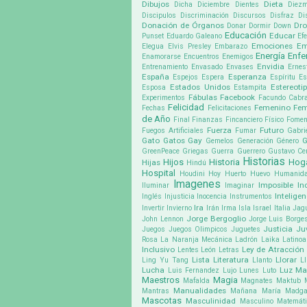
Dibujos
Dieta
Dicha
Diciembre
Dientes
Diez
Discipulos
Discriminación
Discursos
Disfraz
Di
Donación de Órganos
Dr
Donar
Dormir
Down
Educación
Educar
Punset
Eduardo Galeano
Ef
Emociones
Em
Elegua
Elvis Presley
Embarazo
Energía
Enf
Enamorarse
Encuentros
Enemigos
Envidia
Entrenamiento
Envasado
Envases
Ernes
España
Esperanza
Espejos
Espera
Espíritu
Es
Estados Unidos
Estereoti
Esposa
Estampita
Fábulas
Facebook
Experimentos
Facundo Cabra
Felicidad
Femenino
Fem
Fechas
Felicitaciones
de Año
Final
Finanzas
Fincanciero
Físico
Fomen
Fuerza
Futuro
Fuegos Artificiales
Fumar
Gabri
Gato
Gatos
Gay
G
Gemelos
Generación
Género
GreenPeace
Griegas
Guerra
Guerrero
Gustavo Cer
Historias
Hijos
Historia
Hog
Hijas
Hindú
Hospital
Houdini
Hoy
Huerto
Huevo
Humanid
Imagenes
Imposible
In
Iluminar
Imaginar
Inteligen
Inglés
Injusticia
Inocencia
Instrumentos
Ira
Invertir
Invierno
Irán
Irma
Isla
Israel
Italia
Jag
Jorge Bergoglio
John Lennon
Jorge Luis Borge
Justicia
Ju
Juegos
Juegos Olimpicos
Juguetes
Rosa
La Naranja Mecánica
Ladrón
Laika
Latino
Inclusivo
Ley de Atracción
Lentes
León
Letras
Lista
Literatura
Llorar
Ling Yu Tang
Llanto
Ll
Lucha
Luz
Ma
Luis Fernandez
Lujo
Lunes
Luto
Maestros
Magia
Mafalda
Magnates
Maktub
Manualidades
Mantras
Mañana
María Madga
Mascotas
Masculinidad
Masculino
Matemát