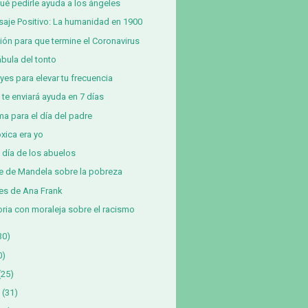
ué pedirle ayuda a los ángeles
aje Positivo: La humanidad en 1900
ión para que termine el Coronavirus
ábula del tonto
eyes para elevar tu frecuencia
 te enviará ayuda en 7 días
a para el día del padre
óxica era yo
z día de los abuelos
e de Mandela sobre la pobreza
es de Ana Frank
oria con moraleja sobre el racismo
30)
0)
(25)
(31)