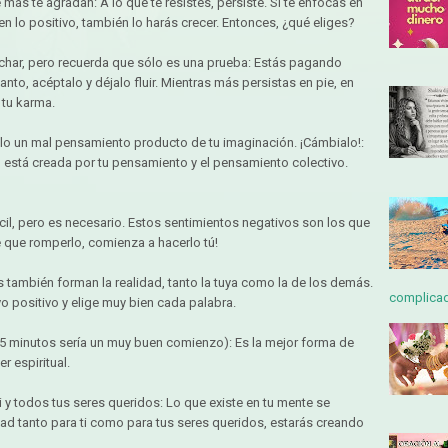
más te agradan: A lo que te resistes, persiste. Si te enfocas en
 en lo positivo, también lo harás crecer. Entonces, ¿qué eliges?
uchar, pero recuerda que sólo es una prueba: Estás pagando
anto, acéptalo y déjalo fluir. Mientras más persistas en pie, en
 tu karma.
ólo un mal pensamiento producto de tu imaginación. ¡Cámbialo!:
está creada por tu pensamiento y el pensamiento colectivo.
ifícil, pero es necesario. Estos sentimientos negativos son los que
e que romperlo, comienza a hacerlo tú!
s también forman la realidad, tanto la tuya como la de los demás.
complicada
vo positivo y elige muy bien cada palabra.
( 5 minutos sería un muy buen comienzo): Es la mejor forma de
r espiritual.
i y todos tus seres queridos: Lo que existe en tu mente se
idad tanto para ti como para tus seres queridos, estarás creando