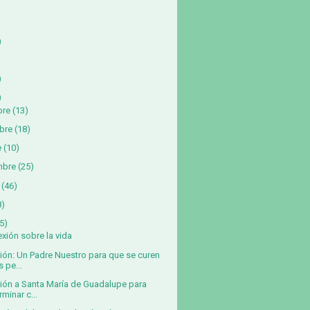
)
)
)
bre
(13)
bre
(18)
e
(10)
mbre
(25)
(46)
8)
5)
exión sobre la vida
ión: Un Padre Nuestro para que se curen
s pe...
ión a Santa María de Guadalupe para
rminar c...