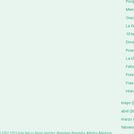
Porq
Mens
Orac
La f
10 l
Dios
Poem
La t
Feli
Fras
Fras
Hist
mayo
(
abril
(3
marzo
febrero
0
Aborto
Abrazos
2022
2023
8 de Marzo
Aarón Sánchez
Abandono
Abogados