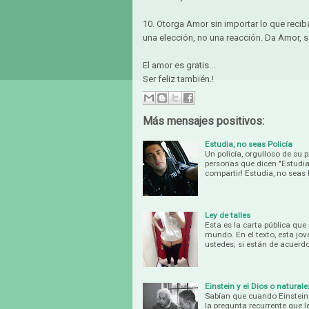
10. Otorga Amor sin importar lo que recib
una elección, no una reacción. Da Amor, 
El amor es gratis...
Ser feliz también.!
Más mensajes positivos:
Estudia, no seas Policía
Un policía, orgulloso de su 
personas que dicen "Estudia,
compartir! Estudia, no seas
Ley de talles
Esta es la carta pública que 
mundo. En el texto, esta jov
ustedes; si están de acuerd
Einstein y el Dios o natural
Sabían que cuando Einstein
la pregunta recurrente que l