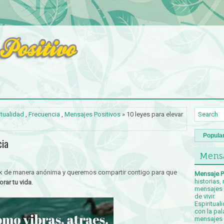
itualidad
,
Frecuencia
,
Mensajes Positivos
» 10 leyes para elevar
Popula
cia
Mensa
k de manera anónima y queremos compartir contigo para que
Mensaje P
historias,
rar tu vida
.
mensajes p
de vivir.
Espiritual
con la pal
mensajes c