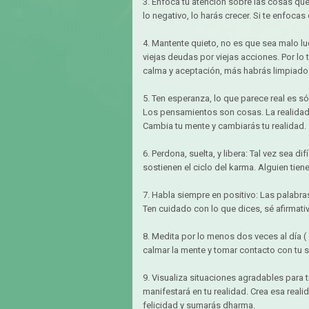
3. Enfoca tu atención sobre las cosas que 
lo negativo, lo harás crecer. Si te enfocas
4. Mantente quieto, no es que sea malo l
viejas deudas por viejas acciones. Por lo t
calma y aceptación, más habrás limpiado
5. Ten esperanza, lo que parece real es s
Los pensamientos son cosas. La realidad 
Cambia tu mente y cambiarás tu realidad.
6. Perdona, suelta, y libera: Tal vez sea d
sostienen el ciclo del karma. Alguien tien
7. Habla siempre en positivo: Las palabra
Ten cuidado con lo que dices, sé afirmati
8. Medita por lo menos dos veces al día 
calmar la mente y tomar contacto con tu se
9. Visualiza situaciones agradables para t
manifestará en tu realidad. Crea esa real
felicidad y sumarás dharma.