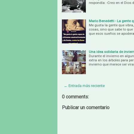
respondía: -Creo en el Dios 
Mario Benedetti - La gente 
Me gusta la gente que vibra
cosas, sino que sabe lo que
que esos sueños se apodera
Una idea solidaria de invier
Durante el invierno en algu
extra en los árboles para p
invierno que merece ser vira
← Entrada más reciente
0 comments:
Publicar un comentario