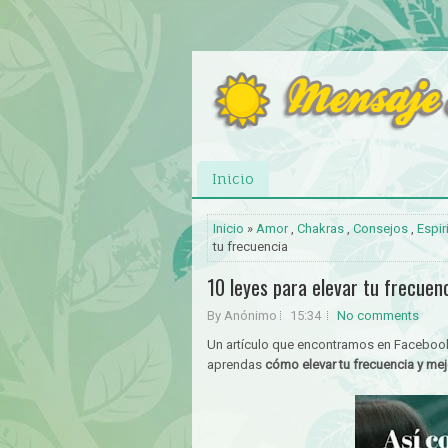
Inicio
Inicio
»
Amor
,
Chakras
,
Consejos
,
Espir
tu frecuencia
10 leyes para elevar tu frecuen
By Anónimo
15:34
No comments
Un artículo que encontramos en Faceboo
aprendas
cómo elevar tu frecuencia y mejo