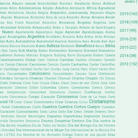
enero
(
ancia
Abuso sexual
Actitud
Accesibilidad
Acciones
Aceptación
Acoso
iones
Adolescencia
Adultos
África
Agradecer
Adiós
Adoptar
Aeropuerto
tein
Alejandro Jodorowsky
Alcholismo
Alcohol
Alegría
Alejandro Magno
2019
(163
Alumnos
Amar
Amarre
Amén
Alquiler
Alzheimer
Ama de casa
Amantes
2018
(109
tos
Ancianos
Ángeles
Ana Frank
Ancestral
Ancestros
Angelina Jolie
Ansiedad
Antártida
Antepasados
Antes y Después
Antoine de Saint-Exupery
2017
(99)
 Nuevo
Aprender
Aprendizajes
Apartamento
Apocalipsis
Apple
Arabia
Argentina
Arcángeles
Arte
guel
Aristóteles
Armonía
Arthur Ashe
Artistas
2016
(29)
Auto
Autoestima
Automóvil
Avión
dad
Avaricia
Aventura
Aves
Axel
Ayer
Belleza
Beneficios
Biblia
Bebés
celona
Basura
Bautismo
Bendición
Besos
2015
(22)
Bob Marley
Bondad
a
Bob Carey
Bodas
Bombardeos
Bomberos
Boxeadores
udismo
2014
(38)
Buenas Noticias
Bulgaria
Bullying
Burro
Búsqueda
Butano
Cabala
Calentamiento Global
Cambiar
Calor
Calvicie
Cambio Climatico
Camello
2013
(152
Cáncer
Canciones
Cantantes
ino
Campo
Cancún
Canela
Cantar
Cantinflas
er
Cardiólogo
Caridad
Cariño
Carl Gustav Jung
Carlos Páez Vilaró
Carlos Slim
Catolicismo
sos
Casualidades
Causalidades
Causas
Caza
Celebración
Cerebro
Chakras
Charles Chaplin
Cerrajería
Chamán
Chamuel
Chi
Chicas
Cielo
Ciencia
Citas
Cima
Cine
Cirujía
Clase
Clavo de olor
Clima
Coca Cola
Colombia
boración
Colectivo
Colibrí
Colores
Comediantes
Comics
Cómics
as
Confianza
Comprensión
Comunidad
Conciencia
Conducir
Confiar
Coronavirus
Coraje
Corazón
mismo
Convivencia
Corte de La Haya
Corto
Cristianismo
ovid-19
Crecimiento
Creer
Crianza
Crear
Crecer
Crisis
Cuentos
Cuentos Cortos
Cuerpo
Cubrebocas
e Rubik
Cuello
Cuidados
Curación
Curiosidades
Dar
Dalai Lama
Daño
Datos
Debate
Deberes
Decir
Deportes
Deportistas
Depresión
Dentistas
Denzel Washington
Derechos
Deseos
Despertar
Destino
Día
Día contra la
rrollo
Desastres
Descanso
Día de los muertos
Día del Amigo
Día de Todos los Santos
Día del Hombre
Día Internacional de la Mujer
a Felicidad
Día Internacional de la Música
Día
Días
ullo LGTBQ
Día Mundial de los Animales
Diálogo
Diario de una pasión