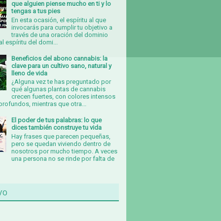
que alguien piense mucho en ti y lo
tengas a tus pies
En esta ocasión, el espíritu al que
invocarás para cumplir tu objetivo a
través de una oración del dominio
al espíritu del domi...
Beneficios del abono cannabis: la
clave para un cultivo sano, natural y
lleno de vida
¿Alguna vez te has preguntado por
qué algunas plantas de cannabis
crecen fuertes, con colores intensos
rofundos, mientras que otra...
El poder de tus palabras: lo que
dices también construye tu vida
Hay frases que parecen pequeñas,
pero se quedan viviendo dentro de
nosotros por mucho tiempo. A veces
una persona no se rinde por falta de
vo