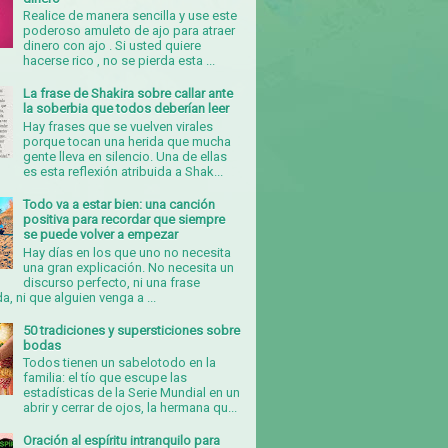
Realice de manera sencilla y use este
poderoso amuleto de ajo para atraer
dinero con ajo . Si usted quiere
hacerse rico , no se pierda esta ...
La frase de Shakira sobre callar ante
la soberbia que todos deberían leer
Hay frases que se vuelven virales
porque tocan una herida que mucha
gente lleva en silencio. Una de ellas
es esta reflexión atribuida a Shak...
Todo va a estar bien: una canción
positiva para recordar que siempre
se puede volver a empezar
Hay días en los que uno no necesita
una gran explicación. No necesita un
discurso perfecto, ni una frase
, ni que alguien venga a ...
50 tradiciones y supersticiones sobre
bodas
Todos tienen un sabelotodo en la
familia: el tío que escupe las
estadísticas de la Serie Mundial en un
abrir y cerrar de ojos, la hermana qu...
Oración al espíritu intranquilo para