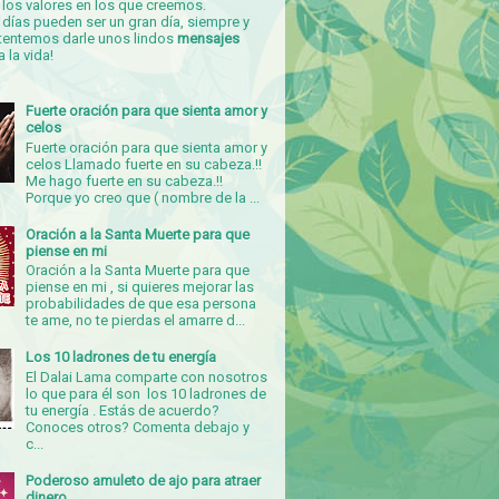
los valores en los que creemos.
días pueden ser un gran día, siempre y
tentemos darle unos lindos
mensajes
a la vida!
Fuerte oración para que sienta amor y
celos
Fuerte oración para que sienta amor y
celos Llamado fuerte en su cabeza.!!
Me hago fuerte en su cabeza.!!
Porque yo creo que ( nombre de la ...
Oración a la Santa Muerte para que
piense en mi
Oración a la Santa Muerte para que
piense en mi , si quieres mejorar las
probabilidades de que esa persona
te ame, no te pierdas el amarre d...
Los 10 ladrones de tu energía
El Dalai Lama comparte con nosotros
lo que para él son los 10 ladrones de
tu energía . Estás de acuerdo?
Conoces otros? Comenta debajo y
c...
Poderoso amuleto de ajo para atraer
dinero