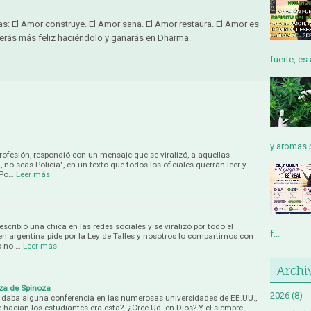
as: El Amor construye. El Amor sana. El Amor restaura. El Amor es
serás más feliz haciéndolo y ganarás en Dharma.
fuerte, es 
y aromas p
profesión, respondió con un mensaje que se viralizó, a aquellas
 no seas Policía", en un texto que todos los oficiales querrán leer y
 Po…
Leer más
escribió una chica en las redes sociales y se viralizó por todo el
f...
en argentina pide por la Ley de Talles y nosotros lo compartimos con
o no …
Leer más
Archi
eza de Spinoza
2026
(8)
 daba alguna conferencia en las numerosas universidades de EE.UU.,
e hacían los estudiantes era esta? -¿Cree Ud. en Dios? Y él siempre