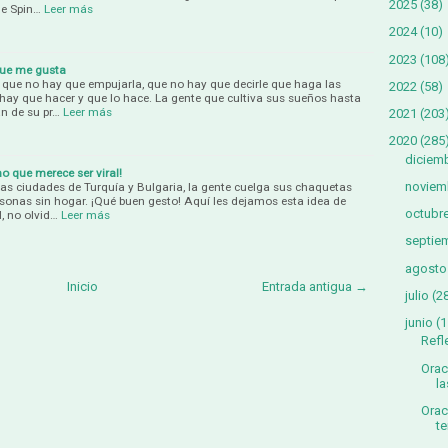
2025
(38)
de Spin…
Leer más
2024
(10)
2023
(108
que me gusta
, que no hay que empujarla, que no hay que decirle que haga las
2022
(58)
 hay que hacer y que lo hace. La gente que cultiva sus sueños hasta
n de su pr…
Leer más
2021
(203
2020
(285
diciem
no que merece ser viral!
noviem
nas ciudades de Turquía y Bulgaria, la gente cuelga sus chaquetas
ersonas sin hogar. ¡Qué buen gesto! Aquí les dejamos esta idea de
octubr
l, no olvid…
Leer más
septie
agosto
Inicio
Entrada antigua →
julio
(2
junio
(1
Refl
Orac
la
Orac
te