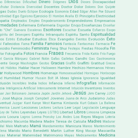
Dios
Dinero
Discapacidad
mo
Diferencias
Dificultad
Diógenes
Dioses
Docentes
Doctor
Dolor
sfrutar
Distancia
Diversidad
Dolores
Don Quijote
ogas
Ecología
Edad
Dudas
Duelo
Eclipse
Economía
Edgar Allan Poe
Eduard
Ego
Ejercicio
El Principito
Electricidad
ectividad
Egoísmo
El Hombre Araña
patía
Emprendedores
Empresarios
Empleados
Empleo
Empoderamiento
ermedades
Enfermera
Enfermería
Enojo
Enseñanzas
Engordar
Enseñar
Escritores
Escuela
to "Che" Guevara
Escaleras
Escuchar
Esfuerzo
Esopo
Espiritualidad
Espíritu Intranquilo
Espíritu Santo
píritu del Desespero
Éxito
pos
Estudiar
Estudios
Evangelio
Evolución
Estrés
Ética
Eventos
Familia
Famosos
Fe
Fallecidos
l
Fama
Fantasía
Fantasmas
Farmacia
Feminista
Fin
icidio
Feminicidio
Feng Shui
Fiestas
Filosofía
Festejos
Frases
Fotos
Fotografía
Francia
tar
Frecuencia
Frida Kahlo
Frío
Fuego
Gandhi
el García Márquez
Gabriel Rolón
Gafas
Galletas
Gas
Gastronomía
Gracias
ente
Graffitti
Gratitud
George Washington
Gestos
Graffiti
Grecia
Hablar
Hacer
Hambre
Hechizo
Hermanos
ati
Hábitos
Halloween
Héroes
ar
Hombres
Hollywood
Homenaje
Homosexualidad
Hormigas
Horóscopo
Humildad
Humor
Ideas
Iglesia
Igualdad
ad
Husain Bolt
IA
Ignorancia
Infografías
clusión
India
Infancia
Increíbles
Indios
Infierno
Información
cia
Internet
Inventores
Inteligencia Artificial
Intensamente
Intuición
Inventos
Jesús
Jim Carrey
uar
Jair Bolsonaro
Jamaica
Japón
Jardín
Jehová
JJOO
José Mujica
Jovenes
Judaísmo
s
Joseph Campbell
Juana de Arco
Judas
ventud
Karma
Juzgar
Kant
Kanye West
Kimbanda
Kurt Cobain
La Ballena
Lecciones
Leer
Lenguaje
america
Laurel
Lectores
Lectura
Legal
Legislación
Libros
Leyendas
Leyes
Libertad
Limpieza
Ley de Talles
LGTBQ
Limosna
Locura
Los Reyes Magos
uvia
Logros
Lorena Pronsky
Los Andes
Lotería
Madres
chismo
Madera
Madre Teresa de Calcuta
Macumba
Madurar
Mamá
Maltrato
Manicura
Mal
Malo
Mandamientos
Manos
Mantenimiento
Marido
Mario Benedetti
Martin Luther King
Mascarilla
lena
Masaje
Medicina
Material
Maternidad
Matrimonio
icas
Mayas
Medicamentos