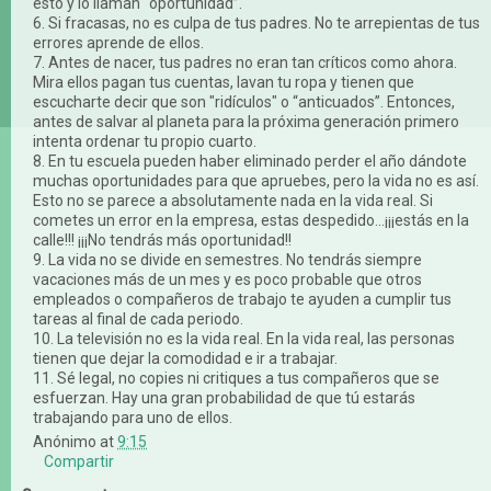
esto y lo llaman “oportunidad”.
6. Si fracasas, no es culpa de tus padres. No te arrepientas de tus
errores aprende de ellos.
7. Antes de nacer, tus padres no eran tan críticos como ahora.
Mira ellos pagan tus cuentas, lavan tu ropa y tienen que
escucharte decir que son "ridículos" o “anticuados”. Entonces,
antes de salvar al planeta para la próxima generación primero
intenta ordenar tu propio cuarto.
8. En tu escuela pueden haber eliminado perder el año dándote
muchas oportunidades para que apruebes, pero la vida no es así.
Esto no se parece a absolutamente nada en la vida real. Si
cometes un error en la empresa, estas despedido...¡¡¡estás en la
calle!!! ¡¡¡No tendrás más oportunidad!!
9. La vida no se divide en semestres. No tendrás siempre
vacaciones más de un mes y es poco probable que otros
empleados o compañeros de trabajo te ayuden a cumplir tus
tareas al final de cada periodo.
10. La televisión no es la vida real. En la vida real, las personas
tienen que dejar la comodidad e ir a trabajar.
11. Sé legal, no copies ni critiques a tus compañeros que se
esfuerzan. Hay una gran probabilidad de que tú estarás
trabajando para uno de ellos.
Anónimo
at
9:15
Compartir