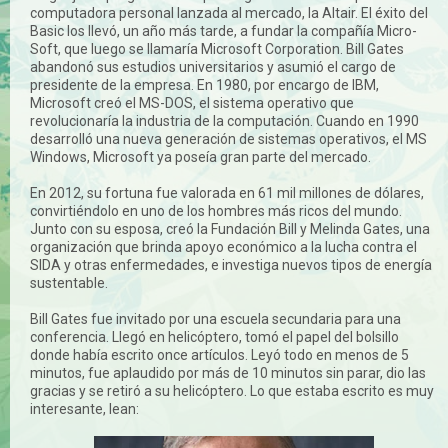
computadora personal lanzada al mercado, la Altair. El éxito del
Basic los llevó, un año más tarde, a fundar la compañía Micro-
Soft, que luego se llamaría Microsoft Corporation. Bill Gates
abandonó sus estudios universitarios y asumió el cargo de
presidente de la empresa. En 1980, por encargo de IBM,
Microsoft creó el MS-DOS, el sistema operativo que
revolucionaría la industria de la computación. Cuando en 1990
desarrolló una nueva generación de sistemas operativos, el MS
Windows, Microsoft ya poseía gran parte del mercado.
En 2012, su fortuna fue valorada en 61 mil millones de dólares,
convirtiéndolo en uno de los hombres más ricos del mundo.
Junto con su esposa, creó la Fundación Bill y Melinda Gates, una
organización que brinda apoyo económico a la lucha contra el
SIDA y otras enfermedades, e investiga nuevos tipos de energía
sustentable.
Bill Gates fue invitado por una escuela secundaria para una
conferencia. Llegó en helicóptero, tomó el papel del bolsillo
donde había escrito once artículos. Leyó todo en menos de 5
minutos, fue aplaudido por más de 10 minutos sin parar, dio las
gracias y se retiró a su helicóptero. Lo que estaba escrito es muy
interesante, lean: