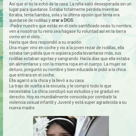
Así que el tío la echó de la casa. La niña salió desesperada sin un
lugar para quedarse. Estaba totalmente perdida mientras
lloraba, tenía hambre, sola y la última opción que tenía era
quedarse de rodillas y
orar a DIOS
:
-Padre nuestro que estás en el cielo santificado seáis tu nombre,
ven a nosotros tu reino sea hágase tu voluntad así en la tierra
como en el cielo...
Hasta que dios respondió a su oración.
Una mujer vino en coche y vio a la joven rezar de rodillas, ella
estaba tan pálida que ni siquiera podía levantarse más, sus
rodillas estaban agotas y sangrando. Hacía días que ella estaba
sin alimentarse y con la misma ropa en el cuerpo. La mujer se
detuvo, preguntó su nombre y bien educada le pidió a la chica
que entrara en el coche.
Ella agarró a la chica y la llevó a su casa.
La trajo de vuelta a la escuela, y le compró todo lo que
necesitaba. La chica concluyó sus estudios y se graduó en
derecho. Hoy es mundialmente conocida por combatir la
violencia sexual infantil y Juvenil y está super agradecida a su
nueva madre.