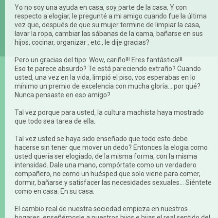
Yo no soy una ayuda en casa, soy parte de la casa. Y con
respecto a elogiar, le pregunté a mi amigo cuando fue la última
vez que, después de que su mujer termine de limpiar la casa,
lavar la ropa, cambiar las sábanas de la cama, bañarse en sus
hijos, cocinar, organizar , etc., le dije gracias?
Pero un gracias del tipo: Wow, cariño!!! Eres fantástica!!!
Eso te parece absurdo? Te está pareciendo extraño? Cuando
usted, una vez en la vida, limpió el piso, vos esperabas en lo
mínimo un premio de excelencia con mucha gloria... por qué?
Nunca pensaste en eso amigo?
Tal vez porque para usted, la cultura machista haya mostrado
que todo sea tarea de ella.
Tal vez usted se haya sido enseñado que todo esto debe
hacerse sin tener que mover un dedo? Entonces la elogia como
usted quería ser elogiado, de la misma forma, con la misma
intensidad. Dale una mano, compórtate como un verdadero
compañero, no como un huésped que solo viene para comer,
dormir, bañarse y satisfacer las necesidades sexuales... Siéntete
como en casa. En su casa.
El cambio real de nuestra sociedad empieza en nuestros
hogares, enseñémosle a nuestros hijos e hijas el real sentido del