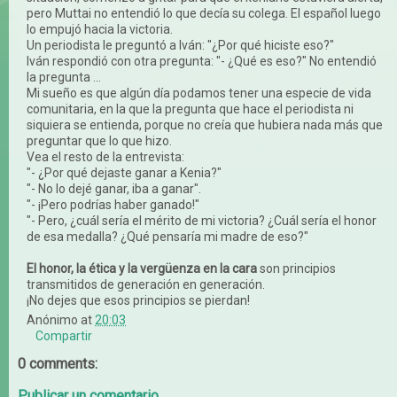
pero Muttai no entendió lo que decía su colega. El español luego
lo empujó hacia la victoria.
Un periodista le preguntó a Iván: "¿Por qué hiciste eso?"
Iván respondió con otra pregunta: "- ¿Qué es eso?" No entendió
la pregunta ...
Mi sueño es que algún día podamos tener una especie de vida
comunitaria, en la que la pregunta que hace el periodista ni
siquiera se entienda, porque no creía que hubiera nada más que
preguntar que lo que hizo.
Vea el resto de la entrevista:
"- ¿Por qué dejaste ganar a Kenia?"
"- No lo dejé ganar, iba a ganar".
"- ¡Pero podrías haber ganado!"
"- Pero, ¿cuál sería el mérito de mi victoria? ¿Cuál sería el honor
de esa medalla? ¿Qué pensaría mi madre de eso?"
El honor, la ética y la vergüenza en la cara
son principios
transmitidos de generación en generación.
¡No dejes que esos principios se pierdan!
Anónimo
at
20:03
Compartir
0 comments:
Publicar un comentario