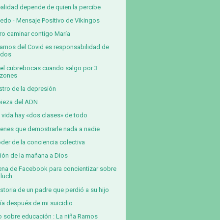
ealidad depende de quien la percibe
iedo - Mensaje Positivo de Vikingos
ro caminar contigo María
arnos del Covid es responsabilidad de
odos
el cubrebocas cuando salgo por 3
azones
ostro de la depresión
ieza del ADN
a vida hay «dos clases» de todo
ienes que demostrarle nada a nadie
oder de la conciencia colectiva
ión de la mañana a Dios
na de Facebook para concientizar sobre
 luch...
istoria de un padre que perdió a su hijo
ía después de mi suicidio
o sobre educación : La niña Ramos