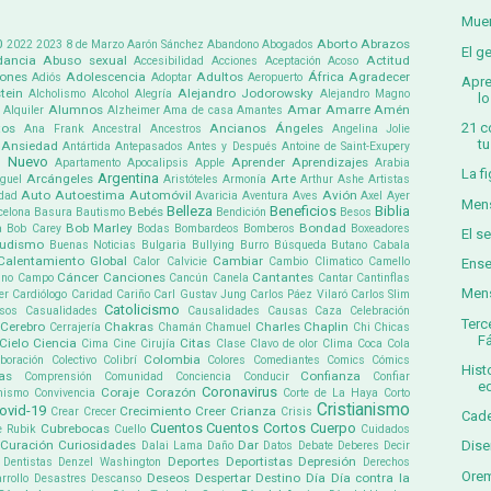
Muer
0
Aborto
Abrazos
2022
2023
8 de Marzo
Aarón Sánchez
Abandono
Abogados
El g
ancia
Abuso sexual
Actitud
Accesibilidad
Acciones
Aceptación
Acoso
iones
Adolescencia
Adultos
África
Agradecer
Adiós
Adoptar
Aeropuerto
Apre
tein
Alejandro Jodorowsky
Alcholismo
Alcohol
Alegría
Alejandro Magno
lo
Alumnos
Amar
Amarre
Amén
Alquiler
Alzheimer
Ama de casa
Amantes
21 c
tos
Ancianos
Ángeles
Ana Frank
Ancestral
Ancestros
Angelina Jolie
tu
Ansiedad
Antártida
Antepasados
Antes y Después
Antoine de Saint-Exupery
 Nuevo
Aprender
Aprendizajes
Apartamento
Apocalipsis
Apple
Arabia
La f
Argentina
Arcángeles
Arte
guel
Aristóteles
Armonía
Arthur Ashe
Artistas
Auto
Autoestima
Automóvil
Avión
dad
Avaricia
Aventura
Aves
Axel
Ayer
Mens
Belleza
Beneficios
Biblia
Bebés
celona
Basura
Bautismo
Bendición
Besos
Bob Marley
Bondad
a
Bob Carey
Bodas
Bombardeos
Bomberos
Boxeadores
El s
udismo
Buenas Noticias
Bulgaria
Bullying
Burro
Búsqueda
Butano
Cabala
Calentamiento Global
Cambiar
Calor
Calvicie
Cambio Climatico
Camello
Ense
Cáncer
Canciones
Cantantes
ino
Campo
Cancún
Canela
Cantar
Cantinflas
Mens
er
Cardiólogo
Caridad
Cariño
Carl Gustav Jung
Carlos Páez Vilaró
Carlos Slim
Catolicismo
sos
Casualidades
Causalidades
Causas
Caza
Celebración
Terc
Cerebro
Chakras
Charles Chaplin
Cerrajería
Chamán
Chamuel
Chi
Chicas
F
Cielo
Ciencia
Citas
Cima
Cine
Cirujía
Clase
Clavo de olor
Clima
Coca Cola
Colombia
boración
Colectivo
Colibrí
Colores
Comediantes
Comics
Cómics
Hist
as
Confianza
Comprensión
Comunidad
Conciencia
Conducir
Confiar
ed
Coronavirus
Coraje
Corazón
mismo
Convivencia
Corte de La Haya
Corto
Cristianismo
ovid-19
Crecimiento
Creer
Crianza
Crear
Crecer
Crisis
Cade
Cuentos
Cuentos Cortos
Cuerpo
Cubrebocas
e Rubik
Cuello
Cuidados
Curación
Curiosidades
Dar
Dise
Dalai Lama
Daño
Datos
Debate
Deberes
Decir
Deportes
Deportistas
Depresión
Dentistas
Denzel Washington
Derechos
Orem
Deseos
Despertar
Destino
Día
Día contra la
rrollo
Desastres
Descanso