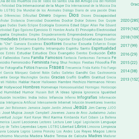
Día de los muertos
Día del Amigo
Día de Todos los Santos
Día del Hombre
Orac
Día Internacional de la Mujer
a Felicidad
Día Internacional de la Música
Día
Días
ullo LGTBQ
Día Mundial de los Animales
Diálogo
Diario de una pasión
Dios
Dinero
Discapacidad
mo
Diferencias
Dificultad
Diógenes
Dioses
2020
(285
Docentes
Doctor
Dolor
sfrutar
Distancia
Diversidad
Dolores
Don Quijote
ogas
Ecología
Edad
Dudas
Duelo
Eclipse
Economía
Edgar Allan Poe
Eduard
2019
(163
Ego
Ejercicio
El Principito
Electricidad
ectividad
Egoísmo
El Hombre Araña
patía
Emprendedores
Empresarios
Empleados
Empleo
Empoderamiento
2018
(109
ermedades
Enfermera
Enfermería
Enojo
Enseñanzas
Engordar
Enseñar
Escritores
Escuela
to "Che" Guevara
Escaleras
Escuchar
Esfuerzo
Esopo
2017
(99)
Espiritualidad
Espíritu Intranquilo
Espíritu Santo
píritu del Desespero
Éxito
pos
Estudiar
Estudios
Evangelio
Evolución
Estrés
Ética
Eventos
2016
(29)
Familia
Famosos
Fe
Fallecidos
l
Fama
Fantasía
Fantasmas
Farmacia
Feminista
Fin
2015
(22)
icidio
Feminicidio
Feng Shui
Fiestas
Filosofía
Festejos
Frases
Fotos
Fotografía
Francia
tar
Frecuencia
Frida Kahlo
Frío
Fuego
2014
(38)
Gandhi
el García Márquez
Gabriel Rolón
Gafas
Galletas
Gas
Gastronomía
Gracias
ente
Graffitti
Gratitud
George Washington
Gestos
Graffiti
Grecia
2013
(152
Hablar
Hacer
Hambre
Hechizo
Hermanos
ati
Hábitos
Halloween
Héroes
ar
Hombres
Hollywood
Homenaje
Homosexualidad
Hormigas
Horóscopo
Humildad
Humor
Ideas
Iglesia
Igualdad
ad
Husain Bolt
IA
Ignorancia
Infografías
clusión
India
Infancia
Increíbles
Indios
Infierno
Información
cia
Internet
Inventores
Inteligencia Artificial
Intensamente
Intuición
Inventos
Jesús
Jim Carrey
uar
Jair Bolsonaro
Jamaica
Japón
Jardín
Jehová
JJOO
José Mujica
Jovenes
Judaísmo
s
Joseph Campbell
Juana de Arco
Judas
ventud
Karma
Juzgar
Kant
Kanye West
Kimbanda
Kurt Cobain
La Ballena
Lecciones
Leer
Lenguaje
america
Laurel
Lectores
Lectura
Legal
Legislación
Libros
Leyendas
Leyes
Libertad
Limpieza
Ley de Talles
LGTBQ
Limosna
Locura
Los Reyes Magos
uvia
Logros
Lorena Pronsky
Los Andes
Lotería
Madres
chismo
Madera
Madre Teresa de Calcuta
Macumba
Madurar