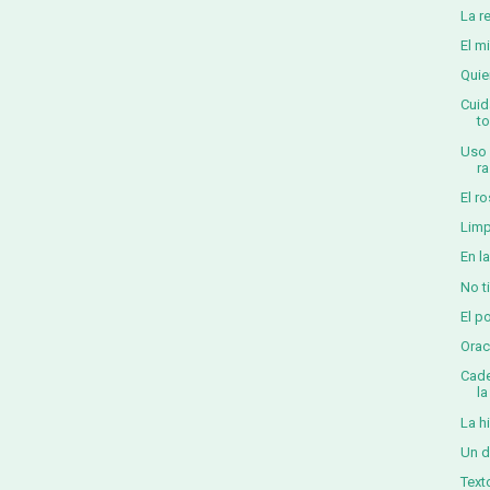
La r
El m
Quie
Cuid
t
Uso 
r
El r
Limp
En l
No t
El p
Orac
Cade
la
La h
Un d
Text