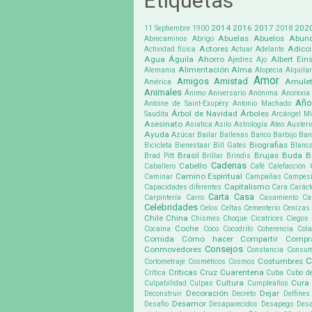
Etiquetas
2014
2016
2017
202
11 Septiembre
1900
2018
Abuelas
Abuelos
Abund
Abrecaminos
Abrigo
Actores
Adicc
Actividad física
Actuar
Adelante
Agua
Águila
Ahorro
Albert Eins
Ajedrez
Ajo
Alimentación
Alma
Alemania
Alopecia
Alquilar
Amor
Amigos
Amistad
Amule
América
Animales
Ánimo
Aniversario
Anónima
Anorexia
Año
Antoine de Saint-Exupéry
Antonio Machado
Árbol de Navidad
Árboles
Saudita
Arcángel Mi
Asesinato
Asiatica
Asilo
Astrología
Ateo
Austeri
Ayuda
Azúcar
Bailar
Ballenas
Banco
Barbijo
Bar
Biografias
Bicicleta
Bienestaar
Bill Gates
Blanc
Brasil
Brujas
Buda
B
Brad Pitt
Brillar
Brindis
Cadenas
Cabello
Caballero
Café
Calefacción
Camino Espiritual
Caminar
Campañas
Campes
Capitalismo
Capacidades diferentes
Cara
Caráct
Carta
Casa
Carpintería
Carro
Casamiento
Ca
Celebridades
Celos
Celtas
Cementerio
Cenizas
Chile
China
Chismes
Choque
Cicatrices
Ciegos
Coche
Cocaina
Coco
Cocodrilo
Coherencia
Cola
Comida
Cómo hacer
Compartir
Compr
Consejos
Conmovedores
Constancia
Consu
C
Costumbres
Cortometraje
Cosméticos
Cosmos
Críticas
Cruz
Cuarentena
Crítica
Cuba
Cubo d
Cultura
Cura
Culpabilidad
Culpas
Cumpleaños
Decoración
Dejar
Deconstruir
Decreto
Delfines
Desamor
Desafío
Desaparecidos
Desapego
Desa