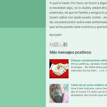
% que lo harán. Por favor, en honor a algu
si necesitan algo, no lo dudes, estaré ahí
pesimista, sé que mi familia y amigos lo 
Quiero saber con quién puedo contar... es
de concientización sobre esta enfermeda
que se ha parado ante nosotros y que luch
Apóyalo!
Más mensajes positivos:
Dibujos e ilustraciones satí
Amor, política, caridad, med
ecología... No falta tema pol
satíricas de los tiem…
Leer 
Carta de un joven médico e
Una triste historia, como ta
día el Covid-19, esta vez l
alrededor del mundo que es