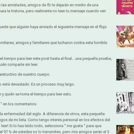
las amistades, amigos de fb te dejarán en medio de una
′ para la historia, pero realmente no leen tu mensaje cuando ven
Puede que alguien haya enviado el siguiente mensaje en el flujo
miliares, amigos y familiares que lucharon contra esta horrible
 tiempo para leer este post hasta el final... una pequeña prueba,
quién comparte sin leer.
estructivo de nuestro cuerpo.
po está devastado. Es un proceso muy largo.
y quién se toma el tiempo para leer esto.
′′ en los comentarios.
a enfermedad del siglo. A diferencia de otros, esta pequeña
igos de mi lista. Como tengo interés personal en los efectos del
leer! Si lo has leído todo, selecciona ′′ me gusta ′′ para que
e el 97 % de ustedes no lo transmiten, pero mis amigos serán el 3