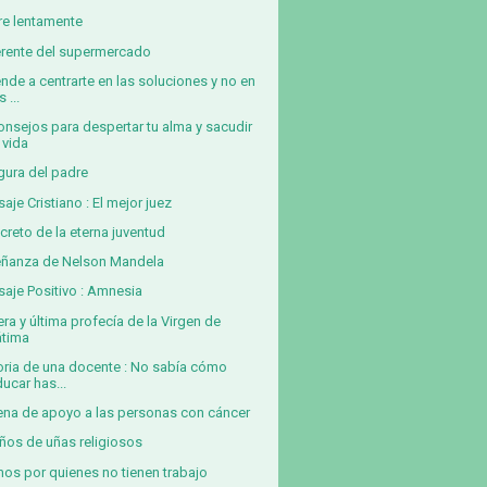
e lentamente
erente del supermercado
nde a centrarte en las soluciones y no en
s ...
onsejos para despertar tu alma y sacudir
 vida
igura del padre
aje Cristiano : El mejor juez
ecreto de la eterna juventud
ñanza de Nelson Mandela
aje Positivo : Amnesia
era y última profecía de la Virgen de
átima
oria de una docente : No sabía cómo
ucar has...
na de apoyo a las personas con cáncer
ños de uñas religiosos
os por quienes no tienen trabajo