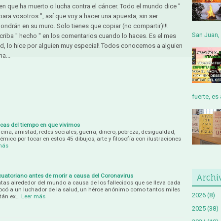
ien que ha muerto o lucha contra el cáncer. Todo el mundo dice ′′
 para vosotros ", así que voy a hacer una apuesta, sin ser
pondrán en su muro. Solo tienes que copiar (no compartir)!!!
San Juan, 
criba '' hecho '' en los comentarios cuando lo haces. Es el mes
d, lo hice por alguien muy especial! Todos conocemos a alguien
a...
fuerte, es 
ricas del tiempo en que vivimos
icina, amistad, redes sociales, guerra, dinero, pobreza, desigualdad,
émico por tocar en estos 45 dibujos, arte y filosofía con ilustraciones
más
cuatoriano antes de morir a causa del Coronavirus
Archi
ntas alrededor del mundo a causa de los fallecidos que se lleva cada
e tocó a un luchador de la salud, un héroe anónimo como tantos miles
2026
(8)
tán ex…
Leer más
2025
(38)