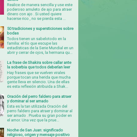
Realice de manera sencilla y use este
poderoso amuleto de ajo para atraer
dinero con ajo . Si usted quiere
hacerse rico , no se pierda esta ...
50 tradiciones y supersticiones sobre
bodas
Todos tienen un sabelotodo en la
familia: el tío que escupe las
estadísticas de la Serie Mundial en un
abrir y cerrar de ojos, la hermana qu...
La frase de Shakira sobre callar ante
la soberbia que todos deberían leer
Hay frases que se vuelven virales
porque tocan una herida que mucha
gente lleva en silencio. Una de ellas
es esta reflexión atribuida a Shak...
Oración del perro faldero para atraer
y dominar al ser amado
Esta es la tan utilizada Oración del
perro faldero para atraer y dominar al
ser amado . Prueba su gran poder en
el amor. Una vez que la prue...
Noche de San Juan: significado
religioso, origen y mensaje positivo