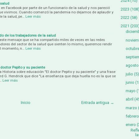
2024
(10)
 salud
n Facebook por parte de un funcionario de la salud y nos pareció
2023
(108
que vivimos. Cuando comenzó la pandemia no dejamos de aplaudir y
de la salud, pe…
Leer más
2022
(58)
2021
(203
diciem
do de los trabajadores de la salud
este mensaje que se ha compartido miles de veces en las redes
noviem
jadores del sector de la salud que sienten lo mismo, queremos rendir
el momento, n…
Leer más
octubr
septie
agosto
 doctor Pepito y su paciente
Historia sobre educación "El doctor Pepito y su paciente" y una frase
julio
(5)
d G. Hendrick que dice "La enseñanza que deja huella no es la que se
…
Leer más
junio
(1
mayo
(
abril
(4
Inicio
Entrada antigua →
marzo
febrero
enero
(
Refl
la