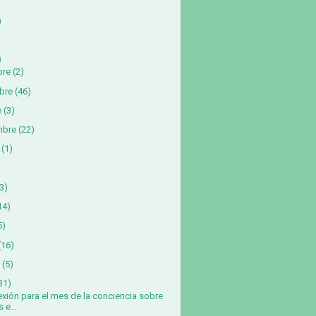
)
)
bre
(2)
bre
(46)
e
(3)
mbre
(22)
(1)
3)
14)
5)
(16)
(5)
31)
exión para el mes de la conciencia sobre
s e...