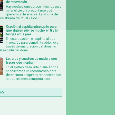
de renovación
Hay noches que parecen hechas para
mirar el cielo y preguntarse qué
queremos dejar atrás. La Noche de
celebrada del 23 al 24 de ju...
Oración al espíritu intranquilo para
que alguien piense mucho en ti y lo
tengas a tus pies
En esta ocasión, el espíritu al que
invocarás para cumplir tu objetivo a
través de una oración del dominio
al espíritu del domi...
Letreros y cuadros de madera con
frases que inspiran
En el ajetreo de la vida diaria, todos
necesitamos un recordatorio para
detenernos, respirar y reconectar con
lo que realmente importa. Los ...
vo