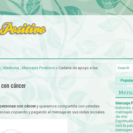
s
,
Medicina
,
Mensajes Positivos
» Cadena de apoyo a las
Popula
 con cáncer
Mensa
Mensaje P
 personas con cáncer
y queremos compartirla con ustedes.
historias,
rsonas copiando y pegando el mensaje en sus redes sociales.
mensajes p
de vivir.
Espiritual
con la pal
mensajes c