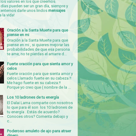
los valores en los que creemos.
días pueden ser un gran día, siempre y
tentemos darle unos lindos
mensajes
a la vida!
Oración a la Santa Muerte para que
piense en mi
Oración a la Santa Muerte para que
piense en mi , si quieres mejorar las
probabilidades de que esa persona
te ame, no te pierdas el amarre d...
Fuerte oración para que sienta amor y
celos
Fuerte oración para que sienta amor y
celos Llamado fuerte en su cabeza.!!
Me hago fuerte en su cabeza.!!
Porque yo creo que ( nombre de la ...
Los 10 ladrones de tu energía
El Dalai Lama comparte con nosotros
lo que para él son los 10 ladrones de
tu energía . Estás de acuerdo?
Conoces otros? Comenta debajo y
c...
Poderoso amuleto de ajo para atraer
dinero