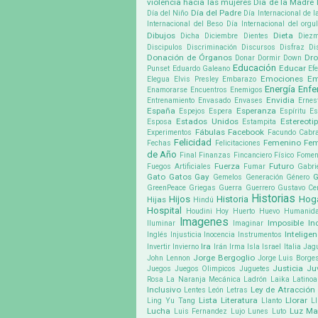
violencia hacia las mujeres
Día de la Madre
Día del Padre
Día del Niño
Día Internacional de l
Internacional del Beso
Día Internacional del org
Dibujos
Dieta
Dicha
Diciembre
Dientes
Diez
Discipulos
Discriminación
Discursos
Disfraz
Di
Donación de Órganos
Dr
Donar
Dormir
Down
Educación
Educar
Punset
Eduardo Galeano
Ef
Emociones
Em
Elegua
Elvis Presley
Embarazo
Energía
Enf
Enamorarse
Encuentros
Enemigos
Envidia
Entrenamiento
Envasado
Envases
Ernes
España
Esperanza
Espejos
Espera
Espíritu
Es
Estados Unidos
Estereoti
Esposa
Estampita
Fábulas
Facebook
Experimentos
Facundo Cabra
Felicidad
Femenino
Fem
Fechas
Felicitaciones
de Año
Final
Finanzas
Fincanciero
Físico
Fomen
Fuerza
Futuro
Fuegos Artificiales
Fumar
Gabri
Gato
Gatos
Gay
G
Gemelos
Generación
Género
GreenPeace
Griegas
Guerra
Guerrero
Gustavo Cer
Historias
Hijos
Historia
Hog
Hijas
Hindú
Hospital
Houdini
Hoy
Huerto
Huevo
Humanid
Imagenes
Imposible
In
Iluminar
Imaginar
Inteligen
Inglés
Injusticia
Inocencia
Instrumentos
Ira
Invertir
Invierno
Irán
Irma
Isla
Israel
Italia
Jag
Jorge Bergoglio
John Lennon
Jorge Luis Borge
Justicia
Ju
Juegos
Juegos Olimpicos
Juguetes
Rosa
La Naranja Mecánica
Ladrón
Laika
Latino
Inclusivo
Ley de Atracción
Lentes
León
Letras
Lista
Literatura
Llorar
Ling Yu Tang
Llanto
Ll
Lucha
Luz
Ma
Luis Fernandez
Lujo
Lunes
Luto