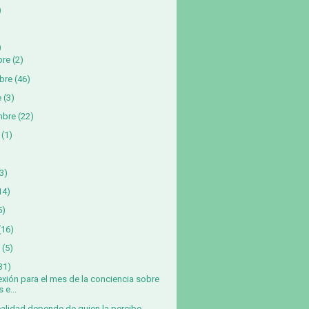
)
)
bre
(2)
bre
(46)
e
(3)
mbre
(22)
(1)
3)
14)
5)
(16)
(5)
31)
exión para el mes de la conciencia sobre
s e...
ealidad depende de quien la percibe