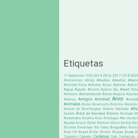
Etiquetas
2014
2016
2017
202
11 Septiembre
1900
2018
Abuelas
Abuelos
Abund
Abrecaminos
Abrigo
Actores
Adicc
Actividad física
Actuar
Adelante
Agua
Águila
Ahorro
Albert Eins
Ajedrez
Ajo
Alimentación
Alma
Alemania
Alopecia
Alquilar
Amor
Amigos
Amistad
Amule
América
Animales
Ánimo
Aniversario
Anónima
Anorexia
Año
Antoine de Saint-Exupéry
Antonio Machado
Árbol de Navidad
Árboles
Saudita
Arcángel Mi
Asesinato
Asiatica
Asilo
Astrología
Ateo
Austeri
Ayuda
Azúcar
Bailar
Ballenas
Banco
Barbijo
Bar
Biografias
Bicicleta
Bienestaar
Bill Gates
Blanc
Brasil
Brujas
Buda
B
Brad Pitt
Brillar
Brindis
Cadenas
Cabello
Caballero
Café
Calefacción