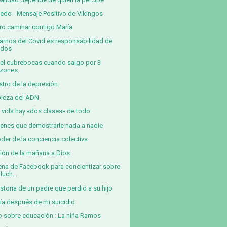
iedo - Mensaje Positivo de Vikingos
ro caminar contigo María
arnos del Covid es responsabilidad de
odos
el cubrebocas cuando salgo por 3
azones
ostro de la depresión
ieza del ADN
a vida hay «dos clases» de todo
ienes que demostrarle nada a nadie
oder de la conciencia colectiva
ión de la mañana a Dios
na de Facebook para concientizar sobre
 luch...
istoria de un padre que perdió a su hijo
ía después de mi suicidio
o sobre educación : La niña Ramos