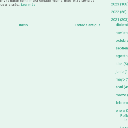
ir y te harán sentir mejor contigo misma, más feliz y plena de
2023
(108
los a la prác…
Leer más
2022
(58)
2021
(203
diciem
Inicio
Entrada antigua →
noviem
octubr
septie
agosto
julio
(5)
junio
(1
mayo
(
abril
(4
marzo
febrero
enero
(
Refl
la
La r