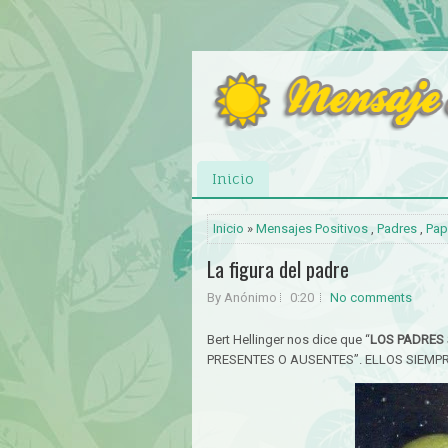
Inicio
Inicio
»
Mensajes Positivos
,
Padres
,
Pap
La figura del padre
By Anónimo
0:20
No comments
Bert Hellinger nos dice que “
LOS PADRES
PRESENTES O AUSENTES”. ELLOS SIEMP