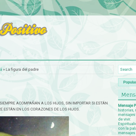
á
» La figura del padre
Popula
Mensa
SIEMPRE ACOMPAÑAN A LOS HIJOS, SIN IMPORTAR SI ESTÁN
Mensaje P
RE ESTÁN EN LOS CORAZONES DE LOS HIJOS.
historias,
mensajes p
de vivir.
Espiritual
con la pal
mensajes c