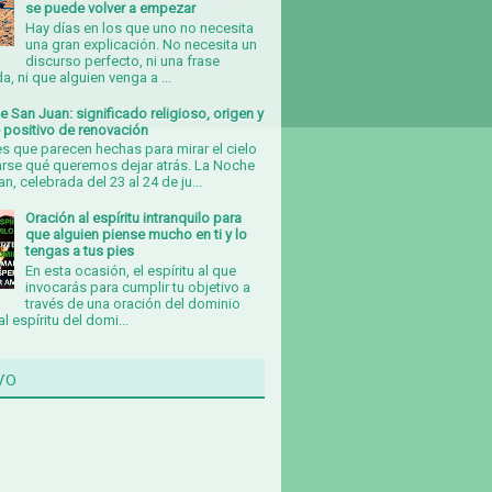
se puede volver a empezar
Hay días en los que uno no necesita
una gran explicación. No necesita un
discurso perfecto, ni una frase
, ni que alguien venga a ...
 San Juan: significado religioso, origen y
 positivo de renovación
s que parecen hechas para mirar el cielo
arse qué queremos dejar atrás. La Noche
n, celebrada del 23 al 24 de ju...
Oración al espíritu intranquilo para
que alguien piense mucho en ti y lo
tengas a tus pies
En esta ocasión, el espíritu al que
invocarás para cumplir tu objetivo a
través de una oración del dominio
al espíritu del domi...
vo