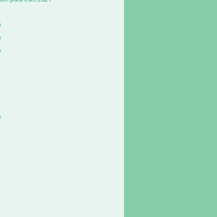
)
)
)
)