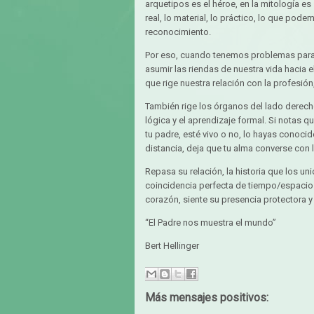
arquetipos es el héroe, en la mitología e
real, lo material, lo práctico, lo que pod
reconocimiento.
Por eso, cuando tenemos problemas para
asumir las riendas de nuestra vida hacia e
que rige nuestra relación con la profesió
También rige los órganos del lado derech
lógica y el aprendizaje formal. Si notas 
tu padre, esté vivo o no, lo hayas conoci
distancia, deja que tu alma converse con l
Repasa su relación, la historia que los uni
coincidencia perfecta de tiempo/espacio 
corazón, siente su presencia protectora 
“El Padre nos muestra el mundo”
Bert Hellinger
Más mensajes positivos: