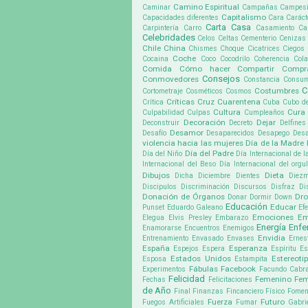
Camino Espiritual
Caminar
Campañas
Campes
Capitalismo
Capacidades diferentes
Cara
Caráct
Carta
Casa
Carpintería
Carro
Casamiento
Ca
Celebridades
Celos
Celtas
Cementerio
Cenizas
Chile
China
Chismes
Choque
Cicatrices
Ciegos
Coche
Cocaina
Coco
Cocodrilo
Coherencia
Cola
Comida
Cómo hacer
Compartir
Compr
Consejos
Conmovedores
Constancia
Consu
C
Costumbres
Cortometraje
Cosméticos
Cosmos
Críticas
Cruz
Cuarentena
Crítica
Cuba
Cubo d
Cultura
Cura
Culpabilidad
Culpas
Cumpleaños
Decoración
Dejar
Deconstruir
Decreto
Delfines
Desamor
Desafío
Desaparecidos
Desapego
Desa
violencia hacia las mujeres
Día de la Madre
Día del Padre
Día del Niño
Día Internacional de l
Internacional del Beso
Día Internacional del org
Dibujos
Dieta
Dicha
Diciembre
Dientes
Diez
Discipulos
Discriminación
Discursos
Disfraz
Di
Donación de Órganos
Dr
Donar
Dormir
Down
Educación
Educar
Punset
Eduardo Galeano
Ef
Emociones
Em
Elegua
Elvis Presley
Embarazo
Energía
Enf
Enamorarse
Encuentros
Enemigos
Envidia
Entrenamiento
Envasado
Envases
Ernes
España
Esperanza
Espejos
Espera
Espíritu
Es
Estados Unidos
Estereoti
Esposa
Estampita
Fábulas
Facebook
Experimentos
Facundo Cabra
Felicidad
Femenino
Fem
Fechas
Felicitaciones
de Año
Final
Finanzas
Fincanciero
Físico
Fomen
Fuerza
Futuro
Fuegos Artificiales
Fumar
Gabri