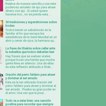
Realice de manera sencilla y use este
poderoso amuleto de ajo para atraer
dinero con ajo . Si usted quiere
hacerse rico , no se pierda esta ...
50 tradiciones y supersticiones sobre
bodas
Todos tienen un sabelotodo en la
familia: el tío que escupe las
estadísticas de la Serie Mundial en un
abrir y cerrar de ojos, la hermana qu...
La frase de Shakira sobre callar ante
la soberbia que todos deberían leer
Hay frases que se vuelven virales
porque tocan una herida que mucha
gente lleva en silencio. Una de ellas
es esta reflexión atribuida a Shak...
Oración del perro faldero para atraer
y dominar al ser amado
Esta es la tan utilizada Oración del
perro faldero para atraer y dominar al
ser amado . Prueba su gran poder en
el amor. Una vez que la prue...
Todo va a estar bien: una canción
positiva para recordar que siempre