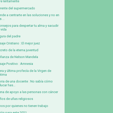
e lentamente
erente del supermercado
nde a centrarte en las soluciones y no en
s ...
onsejos para despertar tu alma y sacudir
 vida
igura del padre
aje Cristiano : El mejor juez
ecreto de la eterna juventud
ñanza de Nelson Mandela
aje Positivo : Amnesia
era y última profecía de la Virgen de
átima
oria de una docente : No sabía cómo
ucar has...
na de apoyo a las personas con cáncer
ños de uñas religiosos
os por quienes no tienen trabajo
ión para este 2021