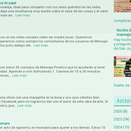
loj de papá
raleja, ideal para compartir con tus seres queridos en las redes
a deja una enseñanza muy bonita sobre el valor de las cosas y el valor
rmosa an…
Leer más
complicada
Noche de
mensaje
mos en las redes sociales sobre ser madre joven. Queremos
Hay noche
esperamos como siempre los comentarios de los usuarios de Mensaje
y pregunt
rlos justo debajo del…
Leer más
de San Jua
 con estos 36 consejos de Mensaje Positivo que te ayudarán a tener
icidad. Aprende a vivir disfrutando 1. Camina de 10 a 30 minutos
minas,…
Leer más
fuerte, es 
una chica con una margarita en la boca y sus ojos celestes bien
Archi
 Facebook, pero no logramos dar con el autor de esta obra de arte. Si
ostro, pue…
Leer más
2026
(8)
2025
(38)
iempre
2024
(10)
n acto de egoísmo, es necesario para querer a los demás. Estos 10