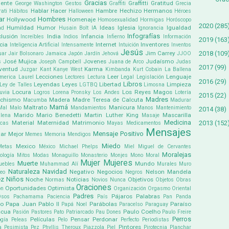
Gracias
ente
Graffitti
Gratitud
George Washington
Gestos
Graffiti
Grecia
Hablar
Hacer
Hambre
Hechizo
Hermanos
ati
Hábitos
Halloween
Héroes
ar
Hombres
Hollywood
Homenaje
Homosexualidad
Hormigas
Horóscopo
2020
(285
Humildad
Humor
Ideas
Iglesia
Igualdad
ad
Husain Bolt
IA
Ignorancia
Infografías
clusión
India
Infancia
Increíbles
Indios
Infierno
Información
2019
(163
cia
Internet
Inventores
Inteligencia Artificial
Intensamente
Intuición
Inventos
Jesús
2018
(109
Jim Carrey
uar
Jair Bolsonaro
Jamaica
Japón
Jardín
Jehová
JJOO
José Mujica
Jovenes
Judaísmo
s
Joseph Campbell
Juana de Arco
Judas
2017
(99)
ventud
Karma
Juzgar
Kant
Kanye West
Kimbanda
Kurt Cobain
La Ballena
Lecciones
Leer
Lenguaje
america
Laurel
Lectores
Lectura
Legal
Legislación
2016
(29)
Libros
Leyendas
Leyes
Libertad
Limpieza
Ley de Talles
LGTBQ
Limosna
Locura
Los Reyes Magos
uvia
Logros
Lorena Pronsky
Los Andes
Lotería
2015
(22)
Madres
chismo
Madera
Madre Teresa de Calcuta
Macumba
Madurar
Mamá
Maltrato
Manicura
Mal
Malo
Mandamientos
Manos
Mantenimiento
2014
(38)
Marido
Mario Benedetti
Martin Luther King
Mascarilla
lena
Masaje
Medicina
Material
Maternidad
Matrimonio
2013
(152
icas
Mayas
Medicamentos
Mensajes
Mensaje Positivo
ar
Mejor
Memes
Memoria
Mendigos
Miedo
Mexico
Metas
México
Michael Phelps
Miel
Miguel de Cervantes
Moralejas
ología
Mitos
Modas
Monaguillo
Monasterio
Monjes
Mono
Moral
Mujer
Mujeres
Muerte
Mundo
uebles
Muhammad Alí
Murales
Muro
Naturaleza
Navidad
Negativo
Negocios
Nelson Mandela
eo
Negros
ez
Niños
Noche
Noticias
Objetivos
Normas
Novios
Nunca
Objetos
Obras
Oraciones
Oportunidades
Optimista
ón
Organización
Orgasmo
Oriental
Padres
Pájaros
Palabras
Osos
Pachamama
Paciencia
País
Pan
Panda
co
Papa Juan Pablo II
Parábolas
Paraíso
Papá Noel
Paracelso
Paraguay
scua
Paulo Coelho
Pasión
Pastores
Pato
Patriarcado
Pau Dones
Paulo Freire
Perros
Películas
Pensar
Perdonar
gía
Peleas
Pelo
Perfecto
Periodistas
Pintores
a
Pesimista
Pez
Phyllis Theroux
Piazzola
Piel
Pirotecnia
Planchar