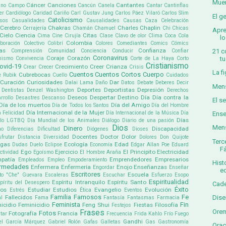
Muer
Cáncer
Canciones
Cantantes
ino
Campo
Cancún
Canela
Cantar
Cantinflas
er
Cardiólogo
Caridad
Cariño
Carl Gustav Jung
Carlos Páez Vilaró
Carlos Slim
El g
Catolicismo
sos
Casualidades
Causalidades
Causas
Caza
Celebración
Cerebro
Chakras
Charles Chaplin
Cerrajería
Chamán
Chamuel
Chi
Chicas
Apre
Cielo
Ciencia
Citas
Cima
Cine
Cirujía
Clase
Clavo de olor
Clima
Coca Cola
lo
Colombia
boración
Colectivo
Colibrí
Colores
Comediantes
Comics
Cómics
as
Confianza
21 c
Comprensión
Comunidad
Conciencia
Conducir
Confiar
Coronavirus
Coraje
Corazón
tu
mismo
Convivencia
Corte de La Haya
Corto
Cristianismo
ovid-19
Crecimiento
Creer
Crianza
Crear
Crecer
Crisis
La f
Cuentos
Cuentos Cortos
Cuerpo
Cubrebocas
e Rubik
Cuello
Cuidados
Curación
Curiosidades
Dar
Dalai Lama
Daño
Datos
Debate
Deberes
Decir
Mens
Deportes
Deportistas
Depresión
Dentistas
Denzel Washington
Derechos
Deseos
Despertar
Destino
Día
Día contra la
rrollo
Desastres
Descanso
El s
Día de los muertos
Día del Amigo
Día de Todos los Santos
Día del Hombre
Día Internacional de la Mujer
a Felicidad
Día Internacional de la Música
Día
Ense
Días
ullo LGTBQ
Día Mundial de los Animales
Diálogo
Diario de una pasión
Dios
Mens
Dinero
Discapacidad
mo
Diferencias
Dificultad
Diógenes
Dioses
Docentes
Doctor
Dolor
sfrutar
Distancia
Diversidad
Dolores
Don Quijote
Terc
ogas
Ecología
Edad
Dudas
Duelo
Eclipse
Economía
Edgar Allan Poe
Eduard
F
Ego
Ejercicio
El Principito
Electricidad
ectividad
Egoísmo
El Hombre Araña
patía
Emprendedores
Empresarios
Empleados
Empleo
Empoderamiento
Hist
ermedades
Enfermera
Enfermería
Enojo
Enseñanzas
Engordar
Enseñar
ed
Escritores
Escuela
to "Che" Guevara
Escaleras
Escuchar
Esfuerzo
Esopo
Espiritualidad
Espíritu Intranquilo
Espíritu Santo
píritu del Desespero
Cade
Éxito
pos
Estudiar
Estudios
Evangelio
Evolución
Estrés
Ética
Eventos
Familia
Famosos
Fe
Fallecidos
Dise
l
Fama
Fantasía
Fantasmas
Farmacia
Feminista
Fin
icidio
Feminicidio
Feng Shui
Fiestas
Filosofía
Festejos
Orem
Frases
Fotos
Fotografía
Francia
tar
Frecuencia
Frida Kahlo
Frío
Fuego
Gandhi
el García Márquez
Gabriel Rolón
Gafas
Galletas
Gas
Gastronomía
Orac