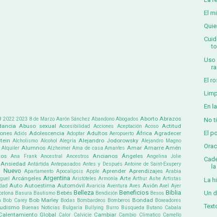
El m
Quie
Cuid
t
Uso 
r
El r
Limp
En l
0
Aborto
Abrazos
2022
2023
8 de Marzo
Aarón Sánchez
Abandono
Abogados
No t
ancia
Abuso sexual
Actitud
Accesibilidad
Acciones
Aceptación
Acoso
El p
iones
Adolescencia
Adultos
África
Agradecer
Adiós
Adoptar
Aeropuerto
tein
Alejandro Jodorowsky
Alcholismo
Alcohol
Alegría
Alejandro Magno
Orac
Alumnos
Amar
Amarre
Amén
Alquiler
Alzheimer
Ama de casa
Amantes
tos
Ancianos
Ángeles
Ana Frank
Ancestral
Ancestros
Angelina Jolie
Cade
Ansiedad
Antártida
Antepasados
Antes y Después
Antoine de Saint-Exupery
la
 Nuevo
Aprender
Aprendizajes
Apartamento
Apocalipsis
Apple
Arabia
Argentina
Arcángeles
Arte
guel
Aristóteles
Armonía
Arthur Ashe
Artistas
La h
Auto
Autoestima
Automóvil
Avión
dad
Avaricia
Aventura
Aves
Axel
Ayer
Belleza
Beneficios
Biblia
Un d
Bebés
celona
Basura
Bautismo
Bendición
Besos
Bob Marley
Bondad
a
Bob Carey
Bodas
Bombardeos
Bomberos
Boxeadores
Text
udismo
Buenas Noticias
Bulgaria
Bullying
Burro
Búsqueda
Butano
Cabala
Calentamiento Global
Cambiar
Calor
Calvicie
Cambio Climatico
Camello