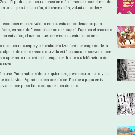
s Zeus. El padre es nuestra conexión más inmediata con el mundo
emos tocar. papá es acción, determinación, voluntad, poder y
 reconocer nuestro valor o nos cuesta empoderarnos para
l éxito, es hora de “reconciliarnos con papá”. Papá es el ancestro
n, los estudios, el rumbo que tomemos, nuestras acciones.
o de nuestro cuerpo y el hemisferio izquierdo encargado de la
que alguna de estas áreas de tu vida está estancada conversa con
do o apenas lo recuerdes, lo tengas en frente o a kilómetros de
a suya.
ó o une. Pudo haber sido cualquier otro, pero resultó ser él y esa
te dio la vida. Agradece esa bendición. Recibe a papá en tu
y avanza con paso firme porque no estás solo.