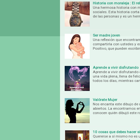
Historia con moraleja : El re
Una hermosa historia con mo
sociales. Esta historia cort
de las personas y es un he
Ser madre joven
Una reflexión que encontra
compartirla con ustedes y 
Positivo, que pueden escribi
Aprende a vivir disfrutando
Aprende a vivir disfrutando
una vida plena, llena de fel
todos los días; mientras ca
Valórate Mujer
Nos encanta este dibujo de 
abiertos. La encontramos en
conocen quién dibujó este r
10 cosas que debes hacer s
Quererse a sí mismo no es u