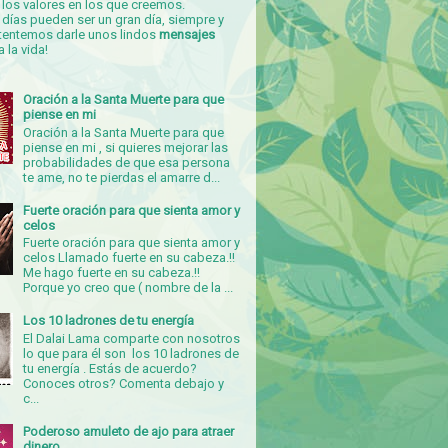
los valores en los que creemos.
días pueden ser un gran día, siempre y
tentemos darle unos lindos
mensajes
a la vida!
Oración a la Santa Muerte para que
piense en mi
Oración a la Santa Muerte para que
piense en mi , si quieres mejorar las
probabilidades de que esa persona
te ame, no te pierdas el amarre d...
Fuerte oración para que sienta amor y
celos
Fuerte oración para que sienta amor y
celos Llamado fuerte en su cabeza.!!
Me hago fuerte en su cabeza.!!
Porque yo creo que ( nombre de la ...
Los 10 ladrones de tu energía
El Dalai Lama comparte con nosotros
lo que para él son los 10 ladrones de
tu energía . Estás de acuerdo?
Conoces otros? Comenta debajo y
c...
Poderoso amuleto de ajo para atraer
dinero