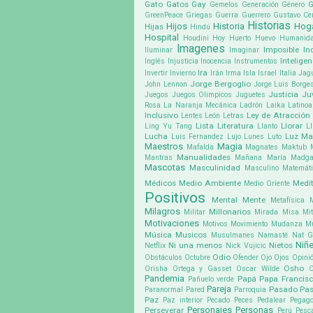
Gato
Gatos
Gay
G
Gemelos
Generación
Género
GreenPeace
Griegas
Guerra
Guerrero
Gustavo Cer
Historias
Hijos
Historia
Hog
Hijas
Hindú
Hospital
Houdini
Hoy
Huerto
Huevo
Humanid
Imagenes
Imposible
In
Iluminar
Imaginar
Inteligen
Inglés
Injusticia
Inocencia
Instrumentos
Ira
Invertir
Invierno
Irán
Irma
Isla
Israel
Italia
Jag
Jorge Bergoglio
John Lennon
Jorge Luis Borge
Justicia
Ju
Juegos
Juegos Olimpicos
Juguetes
Rosa
La Naranja Mecánica
Ladrón
Laika
Latino
Inclusivo
Ley de Atracción
Lentes
León
Letras
Lista
Literatura
Llorar
Ling Yu Tang
Llanto
Ll
Lucha
Luz
Ma
Luis Fernandez
Lujo
Lunes
Luto
Maestros
Magia
Mafalda
Magnates
Maktub
Manualidades
Mantras
Mañana
María Madga
Mascotas
Masculinidad
Masculino
Matemát
Médicos
Medio Ambiente
Medit
Medio Oriente
Positivos
Mental
Mente
Metafísica
Milagros
Millonarios
Militar
Mirada
Misa
Mit
Motivaciones
Motivos
Movimiento
Mudanza
M
Música
Musicos
Musulmanes
Namasté
Nat G
Niñ
Ni una menos
Nietos
Netflix
Nick Vujicic
Odio
Obstáculos
Octubre
Ofender
Ojo
Ojos
Opini
Osho
Orisha
Ortega y Gasset
Oscar Wilde
Pandemia
Papá
Papa Francis
Pañuelo verde
Pareja
Pasado
Pa
Paranormal
Pared
Parroquia
Paz
Paz interior
Pecado
Peces
Pedalear
Pegago
Personajes
Personas
Perseverar
Perú
Pesc