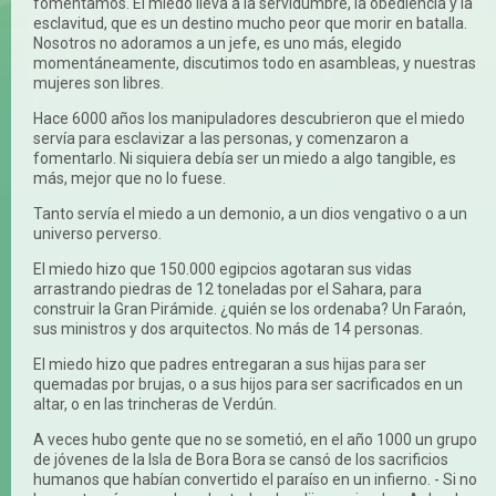
fomentamos. El miedo lleva a la servidumbre, la obediencia y la
esclavitud, que es un destino mucho peor que morir en batalla.
Nosotros no adoramos a un jefe, es uno más, elegido
momentáneamente, discutimos todo en asambleas, y nuestras
mujeres son libres.
Hace 6000 años los manipuladores descubrieron que el miedo
servía para esclavizar a las personas, y comenzaron a
fomentarlo. Ni siquiera debía ser un miedo a algo tangible, es
más, mejor que no lo fuese.
Tanto servía el miedo a un demonio, a un dios vengativo o a un
universo perverso.
El miedo hizo que 150.000 egipcios agotaran sus vidas
arrastrando piedras de 12 toneladas por el Sahara, para
construir la Gran Pirámide. ¿quién se los ordenaba? Un Faraón,
sus ministros y dos arquitectos. No más de 14 personas.
El miedo hizo que padres entregaran a sus hijas para ser
quemadas por brujas, o a sus hijos para ser sacrificados en un
altar, o en las trincheras de Verdún.
A veces hubo gente que no se sometió, en el año 1000 un grupo
de jóvenes de la Isla de Bora Bora se cansó de los sacrificios
humanos que habían convertido el paraíso en un infierno. - Si no