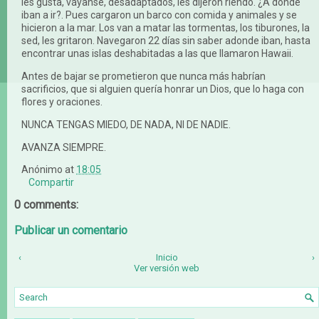
les gusta, váyanse, desadaptados, les dijeron riendo. ¿A donde
iban a ir?. Pues cargaron un barco con comida y animales y se
hicieron a la mar. Los van a matar las tormentas, los tiburones, la
sed, les gritaron. Navegaron 22 días sin saber adonde iban, hasta
encontrar unas islas deshabitadas a las que llamaron Hawaii.
Antes de bajar se prometieron que nunca más habrían
sacrificios, que si alguien quería honrar un Dios, que lo haga con
flores y oraciones.
NUNCA TENGAS MIEDO, DE NADA, NI DE NADIE.
AVANZA SIEMPRE.
Anónimo
at
18:05
Compartir
0 comments:
Publicar un comentario
‹
Inicio
›
Ver versión web