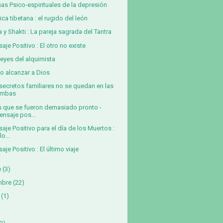
as Psico-espirituales de la depresión
ica tibetana : el rugido del león
a y Shakti : La pareja sagrada del Tantra
aje Positivo : El otro no existe
leyes del alquimista
 alcanzar a Dios
secretos familiares no se quedan en las
umbas
s que se fueron demasiado pronto -
ensaje pos...
aje Positivo para el día de los Muertos :
lo...
aje Positivo : El último viaje
e
(3)
mbre
(22)
(1)