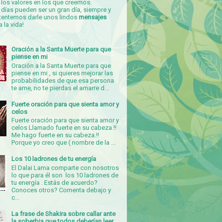
los valores en los que creemos.
días pueden ser un gran día, siempre y
tentemos darle unos lindos
mensajes
a la vida!
Oración a la Santa Muerte para que
piense en mi
Oración a la Santa Muerte para que
piense en mi , si quieres mejorar las
probabilidades de que esa persona
te ame, no te pierdas el amarre d...
Fuerte oración para que sienta amor y
celos
Fuerte oración para que sienta amor y
celos Llamado fuerte en su cabeza.!!
Me hago fuerte en su cabeza.!!
Porque yo creo que ( nombre de la ...
Los 10 ladrones de tu energía
El Dalai Lama comparte con nosotros
lo que para él son los 10 ladrones de
tu energía . Estás de acuerdo?
Conoces otros? Comenta debajo y
c...
La frase de Shakira sobre callar ante
la soberbia que todos deberían leer