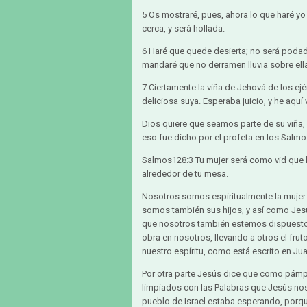
5 Os mostraré, pues, ahora lo que haré yo 
cerca, y será hollada.
6 Haré que quede desierta; no será podada
mandaré que no derramen lluvia sobre ell
7 Ciertamente la viña de Jehová de los ejé
deliciosa suya. Esperaba juicio, y he aquí v
Dios quiere que seamos parte de su viña, q
eso fue dicho por el profeta en los Salmo
Salmos128:3 Tu mujer será como vid que ll
alrededor de tu mesa.
Nosotros somos espiritualmente la mujer d
somos también sus hijos, y así como Jesú
que nosotros también estemos dispuestos 
obra en nosotros, llevando a otros el fruto
nuestro espíritu, como está escrito en Ju
Por otra parte Jesús dice que como pámp
limpiados con las Palabras que Jesús nos
pueblo de Israel estaba esperando, porqu