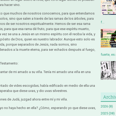
ara hacer vino.
sto que muchos de nosotros conocemos, para que entendamos
solos, sino que salen a través de las ramas de los árboles, para
f...
emos de ser nosotros espiritualmente. Hemos de ser esa rama
sús, para que esa rama dé fruto, para que ese espíritu muerto,
na vez se una a Jesús en un mismo espíritu con él reciba la vida, y
ropósito de Dios, quien es nuestro labrador. Aunque esto solo es
 vida, porque separados de Jesús, nada somos, sino
denados a la muerte eterna, para ser echados después al fuego,
fuerte, es 
 Testamento:
cantar de mi amado a su viña. Tenía mi amado una viña en una
tado de vides escogidas; había edificado en medio de ella una
esperaba que diese uvas, y dio uvas silvestres.
Archi
ones de Judá, juzgad ahora entre mí y mi viña.
2026
(8)
 yo no haya hecho en ella? ¿Cómo, esperando yo que diese uvas,
2025
(38)