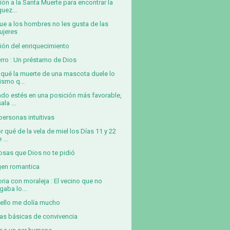
ión a la Santa Muerte para encontrar la
quez...
ue a los hombres no les gusta de las
ujeres
ión del enriquecimiento
erro : Un préstamo de Dios
 qué la muerte de una mascota duele lo
ismo q...
do estés en una posición más favorable,
ala ...
personas intuitivas
or qué de la vela de miel los Días 11 y 22
 ...
osas que Dios no te pidió
en romantica
oria con moraleja : El vecino que no
gaba lo...
uello me dolía mucho
as básicas de convivencia