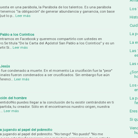
Amar
uesta en una parábola, la Parábola de los talentos. Es una parábola
Los 
 tenemos “la obligación” de generar abundancia y ganancia, con base
Qué lo p…
Leer más
Hist
Cuid
La p
Pablo a los Corintios
ntramos en Facebook y queremos compartirlo con ustedes en
La e
o.Se titula "De la Carta del Apóstol San Pablo a los Corintios" y es un
rtir.Si…
Leer más
Las 
e
Las 
 Jesús
 fue condenado a muerte. En el momento La crucifixión fue la "peor"
¿Son
minales fueron condenados a ser crucificados. Sin embargo fue aún
h
iferenci…
Leer más
Los 
em
ación del hombre
La p
sentido!No puedes llegar a la conclusión de tu existir centrándote en ti
f
partida, tu creador. Sólo en él encontramos nuestro origen, nuestra
n…
Leer más
Eres
Si q
Venc
a jugando al papel del pobrecito
h
a jugando al papel del pobrecito. "No tengo" "No puedo" "No me