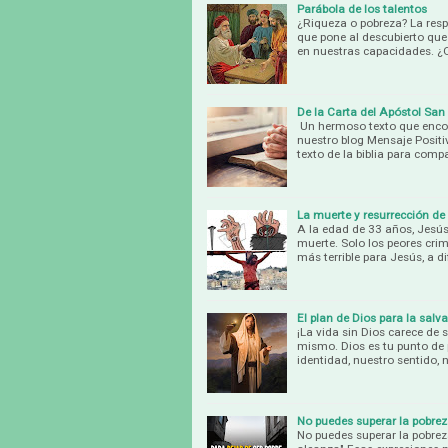
Parábola de los talentos
¿Riqueza o pobreza? La resp
que pone al descubierto que
en nuestras capacidades. ¿
De la Carta del Apóstol San 
Un hermoso texto que enco
nuestro blog Mensaje Positiv
texto de la biblia para compa
La muerte y resurrección de
A la edad de 33 años, Jesús
muerte. Solo los peores cri
más terrible para Jesús, a d
El plan de Dios para la salv
¡La vida sin Dios carece de 
mismo. Dios es tu punto de 
identidad, nuestro sentido, 
No puedes superar la pobrez
No puedes superar la pobrez