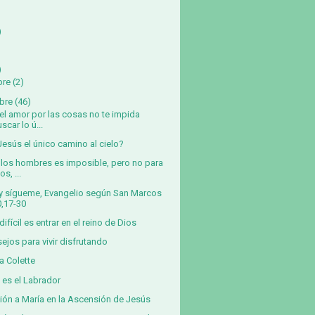
)
)
bre
(2)
bre
(46)
el amor por las cosas no te impida
scar lo ú...
Jesús el único camino al cielo?
 los hombres es imposible, pero no para
os, ...
y sígueme, Evangelio según San Marcos
0,17-30
difícil es entrar en el reino de Dios
ejos para vivir disfrutando
a Colette
 es el Labrador
ión a María en la Ascensión de Jesús