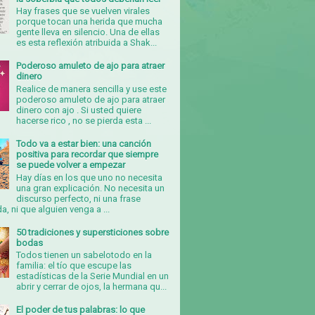
Hay frases que se vuelven virales
porque tocan una herida que mucha
gente lleva en silencio. Una de ellas
es esta reflexión atribuida a Shak...
Poderoso amuleto de ajo para atraer
dinero
Realice de manera sencilla y use este
poderoso amuleto de ajo para atraer
dinero con ajo . Si usted quiere
hacerse rico , no se pierda esta ...
Todo va a estar bien: una canción
positiva para recordar que siempre
se puede volver a empezar
Hay días en los que uno no necesita
una gran explicación. No necesita un
discurso perfecto, ni una frase
, ni que alguien venga a ...
50 tradiciones y supersticiones sobre
bodas
Todos tienen un sabelotodo en la
familia: el tío que escupe las
estadísticas de la Serie Mundial en un
abrir y cerrar de ojos, la hermana qu...
El poder de tus palabras: lo que