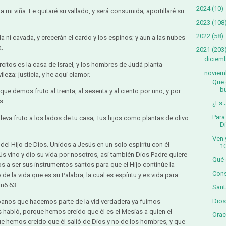
2024
(10)
a mi viña: Le quitaré su vallado, y será consumida; aportillaré su
2023
(108
2022
(58)
 ni cavada, y crecerán el cardo y los espinos; y aun a las nubes
a.
2021
(203
diciem
rcitos es la casa de Israel, y los hombres de Judá planta
noviem
ileza; justicia, y he aquí clamor.
Que 
bu
ue demos fruto al treinta, al sesenta y al ciento por uno, y por
s:
¿Es 
Para
eva fruto a los lados de tu casa; Tus hijos como plantas de olivo
Di
Ven 
el Hijo de Dios. Unidos a Jesús en un solo espíritu con él
1
s vino y dio su vida por nosotros, así también Dios Padre quiere
Qué 
a ser sus instrumentos santos para que el Hijo continúe la
Cons
 de la vida que es su Palabra, la cual es espíritu y es vida para
an6:63
Sant
Dios
anos que hacemos parte de la vid verdadera ya fuimos
 habló, porque hemos creído que él es el Mesías a quien el
Orac
e hemos creído que él salió de Dios y no de los hombres, y que