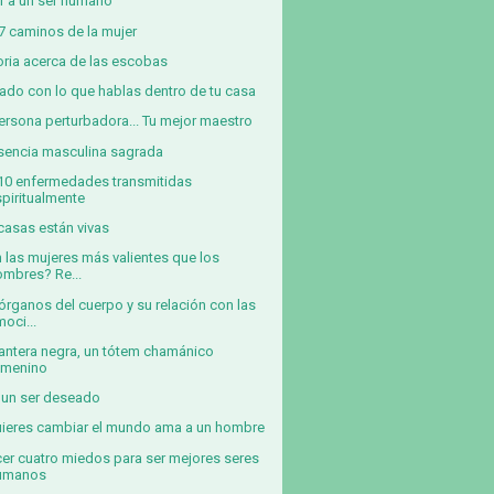
 a un ser humano
7 caminos de la mujer
oria acerca de las escobas
ado con lo que hablas dentro de tu casa
ersona perturbadora... Tu mejor maestro
sencia masculina sagrada
10 enfermedades transmitidas
spiritualmente
casas están vivas
 las mujeres más valientes que los
ombres? Re...
órganos del cuerpo y su relación con las
oci...
antera negra, un tótem chamánico
emenino
 un ser deseado
uieres cambiar el mundo ama a un hombre
er cuatro miedos para ser mejores seres
umanos