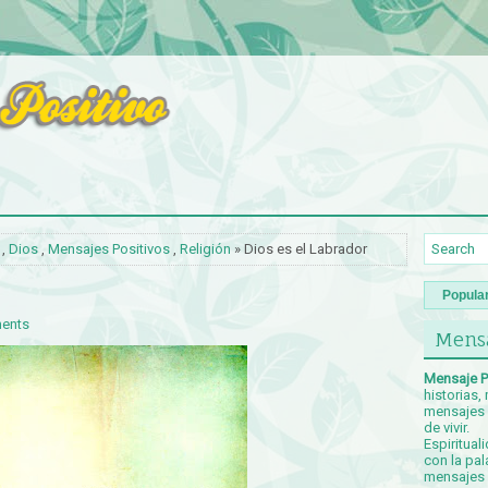
,
Dios
,
Mensajes Positivos
,
Religión
» Dios es el Labrador
Popula
ents
Mensa
Mensaje P
historias,
mensajes p
de vivir.
Espiritual
con la pal
mensajes c