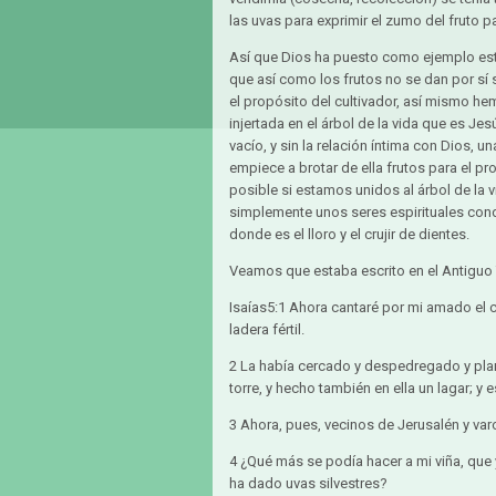
las uvas para exprimir el zumo del fruto p
Así que Dios ha puesto como ejemplo e
que así como los frutos no se dan por sí 
el propósito del cultivador, así mismo h
injertada en el árbol de la vida que es Je
vacío, y sin la relación íntima con Dios, u
empiece a brotar de ella frutos para el p
posible si estamos unidos al árbol de la
simplemente unos seres espirituales con
donde es el lloro y el crujir de dientes.
Veamos que estaba escrito en el Antiguo
Isaías5:1 Ahora cantaré por mi amado el 
ladera fértil.
2 La había cercado y despedregado y plan
torre, y hecho también en ella un lagar; y 
3 Ahora, pues, vecinos de Jerusalén y var
4 ¿Qué más se podía hacer a mi viña, que
ha dado uvas silvestres?