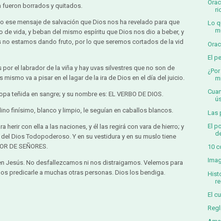
Orac
 fueron borrados y quitados.
ri
ndo ese mensaje de salvación que Dios nos ha revelado para que
Lo q
m
o de vida, y beban del mismo espíritu que Dios nos dio a beber, y
 no estamos dando fruto, por lo que seremos cortados de la vid
Orac
El p
por el labrador de la viña y hay uvas silvestres que no son de
¿Por
 mismo va a pisar en el lagar de la ira de Dios en el día del juicio.
m
Cuan
opa teñida en sangre; y su nombre es: EL VERBO DE DIOS.
ús
 lino finísimo, blanco y limpio, le seguían en caballos blancos.
Las 
El p
erir con ella a las naciones, y él las regirá con vara de hierro; y
de
 ira del Dios Todopoderoso. Y en su vestidura y en su muslo tiene
EÑOR DE SEÑORES.
10 c
Imag
en Jesús. No desfallezcamos ni nos distraigamos. Velemos para
mos predicarle a muchas otras personas. Dios los bendiga.
Hist
re
El c
Regl