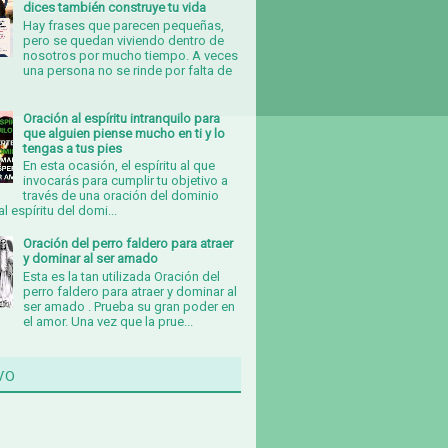
dices también construye tu vida
Hay frases que parecen pequeñas,
pero se quedan viviendo dentro de
nosotros por mucho tiempo. A veces
una persona no se rinde por falta de
Oración al espíritu intranquilo para
que alguien piense mucho en ti y lo
tengas a tus pies
En esta ocasión, el espíritu al que
invocarás para cumplir tu objetivo a
través de una oración del dominio
al espíritu del domi...
Oración del perro faldero para atraer
y dominar al ser amado
Esta es la tan utilizada Oración del
perro faldero para atraer y dominar al
ser amado . Prueba su gran poder en
el amor. Una vez que la prue...
vo