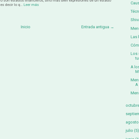
o son estados financieros, sino más bien expresiones de un estado
Caus
 es decir lo q…
Leer más
Técn
Shiv
Inicio
Entrada antigua →
Mens
Las 
Cómo
Los 
t
A lo
M
Mens
A 
Mens
octubr
septie
agosto
julio
(5)