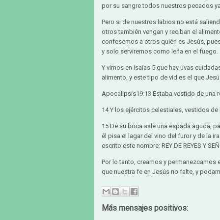
por su sangre todos nuestros pecados ya
Pero si de nuestros labios no está salie
otros también vengan y reciban el aliment
confesemos a otros quién es Jesús, pues
y solo serviremos como leña en el fuego.
Y vimos en Isaías 5 que hay uvas cuidadas 
alimento, y este tipo de vid es el que Jesús
Apocalipsis19:13 Estaba vestido de una r
14 Y los ejércitos celestiales, vestidos de
15 De su boca sale una espada aguda, para h
él pisa el lagar del vino del furor y de la
escrito este nombre: REY DE REYES Y S
Por lo tanto, creamos y permanezcamos 
que nuestra fe en Jesús no falte, y poda
Más mensajes positivos: