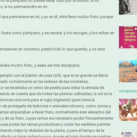
mo el pámpano no puede llevar fruto por sí mismo, si no
s, si no permanecéis en mí.
l que permanece en mí, y yo en él, éste lleva mucho fruto; porque
 fuera como pámpano, y se secará; y los recogen, y los echan en
ermanecen en vosotros, pedid todo lo que queréis, y os será
levéis mucho fruto, y seáis así mis discípulos.
emplo con el plantío de uvas (vid), que si es grande se llama
ltivado comúnmente en las laderas de las montañas,
r se levantaba un cerco de piedra para evitar la entrada de
complicada
ndo en cuenta que de todas las plantas cultivadas, la vid es la
onces una torre para el vigía (vigilante) quien tenía la
fin de protegerla de ladrones o animales intrusos, como zorras y
ramas empezaban a llevar fruto, normalmente eran elevados del
s y de su fruto, cuyas ramas era necesario podar frecuentemente
ues podar las ramas productivas y cortar las estériles permite
ando mejor la vitalidad de la planta, y para el tiempo de la
tallado un lagar sobre la roca, que es el lugar donde se pisaban