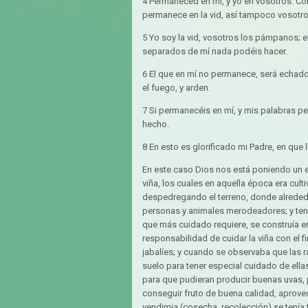
4 Permaneced en mí, y yo en vosotros. Co
permanece en la vid, así tampoco vosotro
5 Yo soy la vid, vosotros los pámpanos; e
separados de mí nada podéis hacer.
6 El que en mí no permanece, será echado
el fuego, y arden.
7 Si permanecéis en mí, y mis palabras p
hecho.
8 En esto es glorificado mi Padre, en que l
En este caso Dios nos está poniendo un ej
viña, los cuales en aquella época era cu
despedregando el terreno, donde alrededo
personas y animales merodeadores; y tenie
que más cuidado requiere, se construía ent
responsabilidad de cuidar la viña con el 
jabalíes; y cuando se observaba que las 
suelo para tener especial cuidado de ella
para que pudieran producir buenas uvas, p
conseguir fruto de buena calidad, aprovech
vendimia (cosecha, recolección) se tenía 