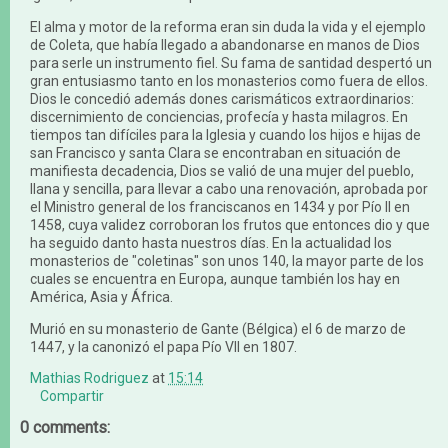
El alma y motor de la reforma eran sin duda la vida y el ejemplo
de Coleta, que había llegado a abandonarse en manos de Dios
para serle un instrumento fiel. Su fama de santidad despertó un
gran entusiasmo tanto en los monasterios como fuera de ellos.
Dios le concedió además dones carismáticos extraordinarios:
discernimiento de conciencias, profecía y hasta milagros. En
tiempos tan difíciles para la Iglesia y cuando los hijos e hijas de
san Francisco y santa Clara se encontraban en situación de
manifiesta decadencia, Dios se valió de una mujer del pueblo,
llana y sencilla, para llevar a cabo una renovación, aprobada por
el Ministro general de los franciscanos en 1434 y por Pío II en
1458, cuya validez corroboran los frutos que entonces dio y que
ha seguido danto hasta nuestros días. En la actualidad los
monasterios de "coletinas" son unos 140, la mayor parte de los
cuales se encuentra en Europa, aunque también los hay en
América, Asia y África.
Murió en su monasterio de Gante (Bélgica) el 6 de marzo de
1447, y la canonizó el papa Pío VII en 1807.
Mathias Rodriguez
at
15:14
Compartir
0 comments: