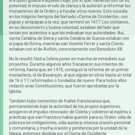
era quien guiaba a aquella mujer, por lo que, haciendo uso de su
potestad, le impuso el velo de clarisa y la autorizó a reformar los
monasterios de la Orden y a fundar otros nuevos. Esto sucedía
en los trágicos tiempos del llamado «Cisma de Occidente», con
papas y antipapas a la vez, que terminó en 1417. Los cristianos,
en su desconcierto y buena voluntad, estaban del lado que
tenían por auténtico o que les indicaban sus autoridades. Así,
santa Catalina de Siena y santa Catalina de Suecia estaban con
el papa de Roma, mientras san Vicente Ferrer y santa Coleta
estaban con el de Aviñón, concretamente con Benedicto XIII.
No le resultó fácil a Coleta poner en marcha de inmediato sus
proyectos. Durante algunos años fracasaron sus intentos de
reforma, hasta que, en 1410, consiguió la reforma de un primer
monasterio, el de Besançon, al que siguieron otros hasta un total
de 16 ó 17, reformados o fundados de nuevo. Para todos ellos
redactó unas Constituciones, que fueron aprobadas por la
Iglesia.
También hubo conventos de frailes franciscanos que,
permaneciendo bajo la autoridad de los propios superiores,
acogieron el impulso renovador de Coleta y volvieron al espíritu y
prácticas que san Francisco había querido para su Orden: vida de
pobreza sin mitigaciones, vida austera, intensa oración personal
y comunitaria, y mucha oración y penitencia por la unidad de la
Iglesia, entonces dividida por el Cisma de Occidente.