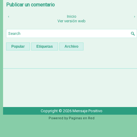
Publicar un comentario
‹
Inicio
›
Ver versión web
Popular
Etiquetas
Archivo
Copyright ©
2026
Mensaje Positivo
Powered by
Paginas en Red