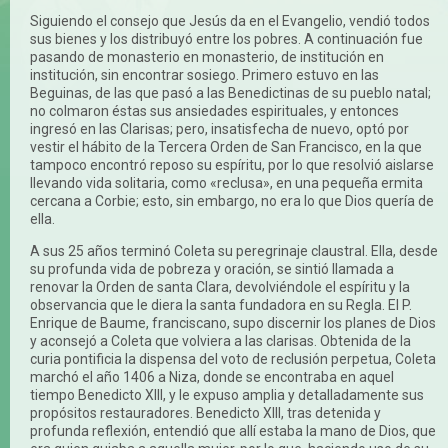
Siguiendo el consejo que Jesús da en el Evangelio, vendió todos
sus bienes y los distribuyó entre los pobres. A continuación fue
pasando de monasterio en monasterio, de institución en
institución, sin encontrar sosiego. Primero estuvo en las
Beguinas, de las que pasó a las Benedictinas de su pueblo natal;
no colmaron éstas sus ansiedades espirituales, y entonces
ingresó en las Clarisas; pero, insatisfecha de nuevo, optó por
vestir el hábito de la Tercera Orden de San Francisco, en la que
tampoco encontró reposo su espíritu, por lo que resolvió aislarse
llevando vida solitaria, como «reclusa», en una pequeña ermita
cercana a Corbie; esto, sin embargo, no era lo que Dios quería de
ella.
A sus 25 años terminó Coleta su peregrinaje claustral. Ella, desde
su profunda vida de pobreza y oración, se sintió llamada a
renovar la Orden de santa Clara, devolviéndole el espíritu y la
observancia que le diera la santa fundadora en su Regla. El P.
Enrique de Baume, franciscano, supo discernir los planes de Dios
y aconsejó a Coleta que volviera a las clarisas. Obtenida de la
curia pontificia la dispensa del voto de reclusión perpetua, Coleta
marchó el año 1406 a Niza, donde se encontraba en aquel
tiempo Benedicto XIII, y le expuso amplia y detalladamente sus
propósitos restauradores. Benedicto XIII, tras detenida y
profunda reflexión, entendió que allí estaba la mano de Dios, que