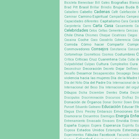
Biografias
Bicicleta
Bienestaar
Bill Gates
Blanc
Brasil
Brujas
Buda
B
Brad Pitt
Brillar
Brindis
Cadenas
Cabello
Caballero
Café
Calefacción
Camino Espiritual
Caminar
Campañas
Campes
Capitalismo
Capacidades diferentes
Cara
Caráct
Carta
Casa
Carpintería
Carro
Casamiento
Ca
Celebridades
Celos
Celtas
Cementerio
Cenizas
Chile
China
Chismes
Choque
Cicatrices
Ciegos
Coche
Cocaina
Coco
Cocodrilo
Coherencia
Cola
Comida
Cómo hacer
Compartir
Compr
Consejos
Conmovedores
Constancia
Consu
C
Costumbres
Cortometraje
Cosméticos
Cosmos
Críticas
Cruz
Cuarentena
Crítica
Cuba
Cubo d
Cultura
Cura
Culpabilidad
Culpas
Cumpleaños
Decoración
Dejar
Deconstruir
Decreto
Delfines
Desamor
Desafío
Desaparecidos
Desapego
Desa
violencia hacia las mujeres
Día de la Madre
Día del Padre
Día del Niño
Día Internacional de l
Internacional del Beso
Día Internacional del org
Dibujos
Dieta
Dicha
Diciembre
Dientes
Diez
Discipulos
Discriminación
Discursos
Disfraz
Di
Donación de Órganos
Dr
Donar
Dormir
Down
Educación
Educar
Punset
Eduardo Galeano
Ef
Emociones
Em
Elegua
Elvis Presley
Embarazo
Energía
Enf
Enamorarse
Encuentros
Enemigos
Envidia
Entrenamiento
Envasado
Envases
Ernes
España
Esperanza
Espejos
Espera
Espíritu
Es
Estados Unidos
Estereoti
Esposa
Estampita
Fábulas
Facebook
Experimentos
Facundo Cabra