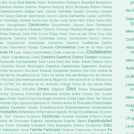
pa
Bob Marley
Bondad
a
Bob Carey
Bodas
Bombardeos
Bomberos
Boxeadores
udismo
Buenas Noticias
Bulgaria
Bullying
Burro
Búsqueda
Butano
Cabala
No t
Calentamiento Global
Cambiar
Calor
Calvicie
Cambio Climatico
Camello
Cáncer
Canciones
Cantantes
ino
Campo
Cancún
Canela
Cantar
Cantinflas
Deje
er
Cardiólogo
Caridad
Cariño
Carl Gustav Jung
Carlos Páez Vilaró
Carlos Slim
g
Catolicismo
sos
Casualidades
Causalidades
Causas
Caza
Celebración
Cerebro
Chakras
Charles Chaplin
Cerrajería
Chamán
Chamuel
Chi
Chicas
Meno
Cielo
Ciencia
Citas
Cima
Cine
Cirujía
Clase
Clavo de olor
Clima
Coca Cola
Colombia
boración
Colectivo
Colibrí
Colores
Comediantes
Comics
Cómics
Conf
as
Confianza
Comprensión
Comunidad
Conciencia
Conducir
Confiar
Coronavirus
Coraje
Corazón
Hist
mismo
Convivencia
Corte de La Haya
Corto
Cristianismo
n
ovid-19
Crecimiento
Creer
Crianza
Crear
Crecer
Crisis
Cuentos
Cuentos Cortos
Cuerpo
Cubrebocas
e Rubik
Cuello
Cuidados
Mens
Curación
Curiosidades
Dar
Dalai Lama
Daño
Datos
Debate
Deberes
Decir
Deportes
Deportistas
Depresión
Dentistas
Denzel Washington
Derechos
Refl
Deseos
Despertar
Destino
Día
Día contra la
rrollo
Desastres
Descanso
Día de los muertos
Día del Amigo
Día de Todos los Santos
Día del Hombre
El ú
Día Internacional de la Mujer
a Felicidad
Día Internacional de la Música
Día
Días
ullo LGTBQ
Día Mundial de los Animales
Diálogo
Diario de una pasión
Llam
Dios
Dinero
pu
Discapacidad
mo
Diferencias
Dificultad
Diógenes
Dioses
Docentes
Doctor
Dolor
sfrutar
Distancia
Diversidad
Dolores
Don Quijote
Mens
ogas
Ecología
Edad
Dudas
Duelo
Eclipse
Economía
Edgar Allan Poe
Eduard
Ego
Ejercicio
El Principito
Electricidad
ectividad
Egoísmo
El Hombre Araña
Imág
patía
Emprendedores
Empresarios
Empleados
Empleo
Empoderamiento
la 
ermedades
Enfermera
Enfermería
Enojo
Enseñanzas
Engordar
Enseñar
Escritores
Escuela
to "Che" Guevara
Escaleras
Escuchar
Esfuerzo
Esopo
Un g
Espiritualidad
Espíritu Intranquilo
Espíritu Santo
píritu del Desespero
Éxito
pos
Estudiar
Estudios
Evangelio
Evolución
Estrés
Ética
Eventos
La p
Familia
Famosos
Fe
Fallecidos
l
Fama
Fantasía
Fantasmas
Farmacia