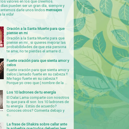
los valores en los que creemos.
días pueden ser un gran día, siempre y
tentemos darle unos lindos
mensajes
a la vida!
Oración a la Santa Muerte para que
piense en mi
Oración a la Santa Muerte para que
piense en mi , si quieres mejorar las
probabilidades de que esa persona
te ame, no te pierdas el amarre d...
Fuerte oración para que sienta amor y
celos
Fuerte oración para que sienta amor y
celos Llamado fuerte en su cabeza.!!
Me hago fuerte en su cabeza.!!
Porque yo creo que ( nombre de la ...
Los 10 ladrones de tu energía
El Dalai Lama comparte con nosotros
lo que para él son los 10 ladrones de
tu energía . Estás de acuerdo?
Conoces otros? Comenta debajo y
c...
La frase de Shakira sobre callar ante
la soberbia que todos deberían leer