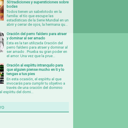
50 tradiciones y supersticiones sobre
bodas
Todos tienen un sabelotodo en la
familia: el tío que escupe las
estadísticas de la Serie Mundial en un
abrir y cerrar de ojos, la hermana qu...
Oración del perro faldero para atraer
y dominar al ser amado
Esta es la tan utilizada Oración del
perro faldero para atraer y dominar al
ser amado . Prueba su gran poder en
el amor. Una vez que la prue...
Oración al espíritu intranquilo para
que alguien piense mucho en ti y lo
tengas a tus pies
En esta ocasión, el espíritu al que
invocarás para cumplir tu objetivo a
través de una oración del dominio
al espíritu del domi...
vo