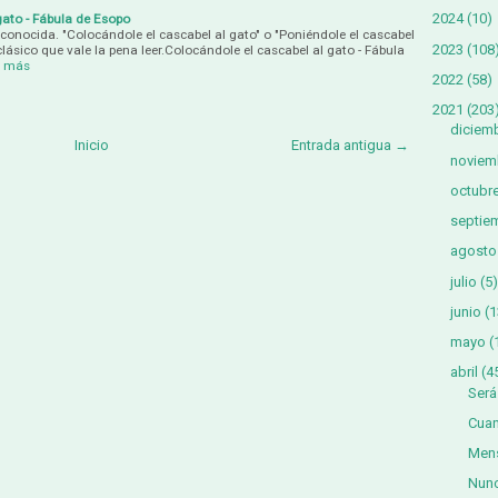
2024
(10)
gato - Fábula de Esopo
onocida. "Colocándole el cascabel al gato" o "Poniéndole el cascabel
2023
(108
clásico que vale la pena leer.Colocándole el cascabel al gato - Fábula
r más
2022
(58)
2021
(203
diciem
Inicio
Entrada antigua →
noviem
octubr
septie
agosto
julio
(5)
junio
(1
mayo
(
abril
(4
Ser
Cua
Mens
Nunc