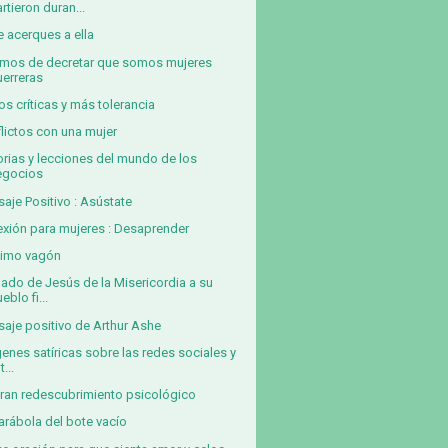
rtieron duran...
e acerques a ella
mos de decretar que somos mujeres
uerreras
s críticas y más tolerancia
lictos con una mujer
orias y lecciones del mundo de los
egocios
aje Positivo : Asústate
exión para mujeres : Desaprender
ltimo vagón
ado de Jesús de la Misericordia a su
eblo fi...
aje positivo de Arthur Ashe
enes satíricas sobre las redes sociales y
t...
ran redescubrimiento psicológico
arábola del bote vacío