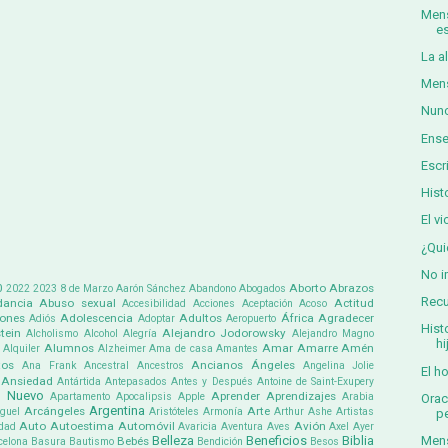
Mens
es
La a
Mens
Nunc
Ense
Escr
Hist
El v
¿Qu
No i
0
Aborto
Abrazos
2022
2023
8 de Marzo
Aarón Sánchez
Abandono
Abogados
Recu
ancia
Abuso sexual
Actitud
Accesibilidad
Acciones
Aceptación
Acoso
iones
Adolescencia
Adultos
África
Agradecer
Adiós
Adoptar
Aeropuerto
Hist
tein
Alejandro Jodorowsky
Alcholismo
Alcohol
Alegría
Alejandro Magno
hi
Alumnos
Amar
Amarre
Amén
Alquiler
Alzheimer
Ama de casa
Amantes
tos
Ancianos
Ángeles
Ana Frank
Ancestral
Ancestros
Angelina Jolie
El h
Ansiedad
Antártida
Antepasados
Antes y Después
Antoine de Saint-Exupery
 Nuevo
Aprender
Aprendizajes
Apartamento
Apocalipsis
Apple
Arabia
Orac
Argentina
Arcángeles
Arte
guel
Aristóteles
Armonía
Arthur Ashe
Artistas
p
Auto
Autoestima
Automóvil
Avión
dad
Avaricia
Aventura
Aves
Axel
Ayer
Mens
Belleza
Beneficios
Biblia
Bebés
celona
Basura
Bautismo
Bendición
Besos