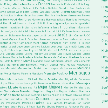
Feminista
Fin
Fuer
icidio
Feminicidio
Feng Shui
Fiestas
Filosofía
Festejos
Frases
Fotos
Fotografía
Francia
tar
Frecuencia
Frida Kahlo
Frío
Fuego
Hist
Gandhi
el García Márquez
Gabriel Rolón
Gafas
Galletas
Gas
Gastronomía
c
Gracias
ente
Graffitti
Gratitud
George Washington
Gestos
Graffiti
Grecia
Hablar
Hacer
Hambre
Hechizo
Hermanos
ati
Hábitos
Halloween
Héroes
Orac
ar
Hombres
Hollywood
Homenaje
Homosexualidad
Hormigas
Horóscopo
po
Humildad
Humor
Ideas
Iglesia
Igualdad
ad
Husain Bolt
IA
Ignorancia
Deci
Infografías
clusión
India
Infancia
Increíbles
Indios
Infierno
Información
cia
Internet
Inventores
Inteligencia Artificial
Intensamente
Intuición
Inventos
Orac
Jesús
Jim Carrey
uar
Jair Bolsonaro
Jamaica
Japón
Jardín
Jehová
JJOO
José Mujica
Jovenes
Judaísmo
s
Joseph Campbell
Juana de Arco
Judas
Orac
ventud
Karma
Juzgar
Kant
Kanye West
Kimbanda
Kurt Cobain
La Ballena
nu
Lecciones
Leer
Lenguaje
america
Laurel
Lectores
Lectura
Legal
Legislación
Libros
Leyendas
Leyes
Libertad
Limpieza
Hist
Ley de Talles
LGTBQ
Limosna
Locura
Los Reyes Magos
uvia
Logros
Lorena Pronsky
Los Andes
Lotería
Plat
Madres
chismo
Madera
Madre Teresa de Calcuta
Macumba
Madurar
co
Mamá
Maltrato
Manicura
Mal
Malo
Mandamientos
Manos
Mantenimiento
Marido
Mario Benedetti
Martin Luther King
Mascarilla
lena
Masaje
Hist
Medicina
Material
Maternidad
Matrimonio
icas
Mayas
Medicamentos
tu
Mensajes
Mensaje Positivo
ar
Mejor
Memes
Memoria
Mendigos
Hist
Miedo
Mexico
Metas
México
Michael Phelps
Miel
Miguel de Cervantes
Jo
Moralejas
ología
Mitos
Modas
Monaguillo
Monasterio
Monjes
Mono
Moral
Mujer
Mujeres
Muerte
Sueñ
Mundo
uebles
Muhammad Alí
Murales
Muro
Naturaleza
Navidad
Negativo
Negocios
Nelson Mandela
eo
Negros
Dise
ez
Niños
Noche
Noticias
Objetivos
Normas
Novios
Nunca
Objetos
Obras
Oraciones
Oportunidades
Optimista
ón
Organización
Orgasmo
Oriental
¿Hab
Padres
Pájaros
Palabras
Osos
Pachamama
Paciencia
País
Pan
Panda
co
Papa Juan Pablo II
Parábolas
Paraíso
Papá Noel
Paracelso
Paraguay