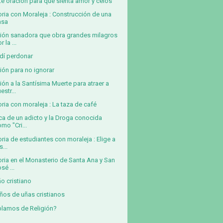
te oración para que sienta amor y celos
oria con Moraleja : Construcción de una
asa
ión sanadora que obra grandes milagros
r la ...
dí perdonar
ión para no ignorar
ión a la Santísima Muerte para atraer a
estr...
oria con moraleja : La taza de café
ica de un adicto y la Droga conocida
mo "Cri...
oria de estudiantes con moraleja : Elige a
s...
oria en el Monasterio de Santa Ana y San
sé ...
o cristiano
ños de uñas cristianos
lamos de Religión?