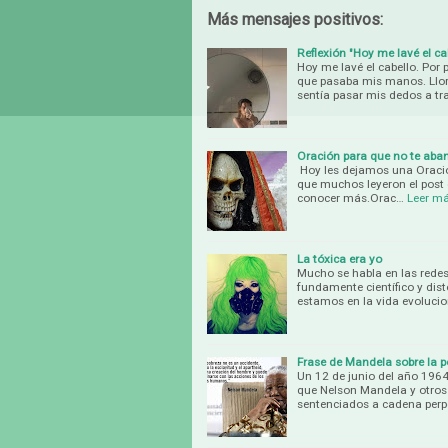
Más mensajes positivos:
Reflexión "Hoy me lavé el ca
Hoy me lavé el cabello. Por
que pasaba mis manos. Lloré
sentía pasar mis dedos a tra
Oración para que no te aba
Hoy les dejamos una Oració
que muchos leyeron el post 
conocer más.Orac…
Leer m
La tóxica era yo
Mucho se habla en las redes
fundamente científico y dis
estamos en la vida evoluci
Frase de Mandela sobre la 
Un 12 de junio del año 1964
que Nelson Mandela y otros 
sentenciados a cadena perp