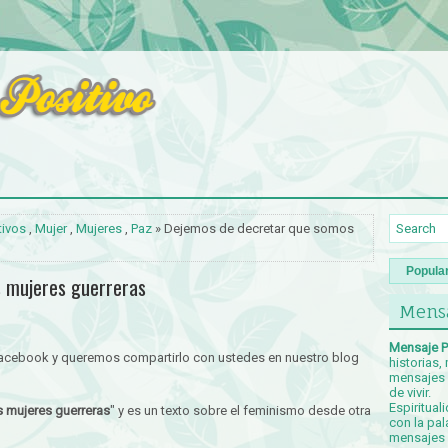
tivos
,
Mujer
,
Mujeres
,
Paz
» Dejemos de decretar que somos
Popula
 mujeres guerreras
Mensa
Mensaje P
Facebook y queremos compartirlo con ustedes en nuestro blog
historias,
mensajes p
de vivir.
Espiritual
 mujeres guerreras
" y es un texto sobre el feminismo desde otra
con la pal
mensajes c