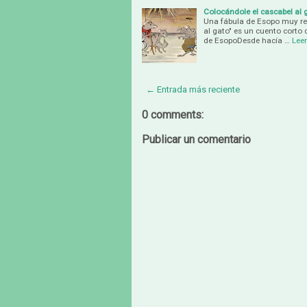
Colocándole el cascabel al 
Una fábula de Esopo muy rec
al gato" es un cuento corto 
de EsopoDesde hacía …
Lee
← Entrada más reciente
0 comments:
Publicar un comentario