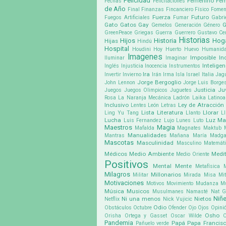
Felicidad
Femenino
Fem
Fechas
Felicitaciones
de Año
Final
Finanzas
Fincanciero
Físico
Fomen
Fuerza
Futuro
Fuegos Artificiales
Fumar
Gabri
Gato
Gatos
Gay
G
Gemelos
Generación
Género
GreenPeace
Griegas
Guerra
Guerrero
Gustavo Cer
Historias
Hijos
Historia
Hog
Hijas
Hindú
Hospital
Houdini
Hoy
Huerto
Huevo
Humanid
Imagenes
Imposible
In
Iluminar
Imaginar
Inteligen
Inglés
Injusticia
Inocencia
Instrumentos
Ira
Invertir
Invierno
Irán
Irma
Isla
Israel
Italia
Jag
Jorge Bergoglio
John Lennon
Jorge Luis Borge
Justicia
Ju
Juegos
Juegos Olimpicos
Juguetes
Rosa
La Naranja Mecánica
Ladrón
Laika
Latino
Inclusivo
Ley de Atracción
Lentes
León
Letras
Lista
Literatura
Llorar
Ling Yu Tang
Llanto
Ll
Lucha
Luz
Ma
Luis Fernandez
Lujo
Lunes
Luto
Maestros
Magia
Mafalda
Magnates
Maktub
Manualidades
Mantras
Mañana
María Madga
Mascotas
Masculinidad
Masculino
Matemát
Médicos
Medio Ambiente
Medit
Medio Oriente
Positivos
Mental
Mente
Metafísica
Milagros
Millonarios
Militar
Mirada
Misa
Mit
Motivaciones
Motivos
Movimiento
Mudanza
M
Música
Musicos
Musulmanes
Namasté
Nat G
Niñ
Ni una menos
Nietos
Netflix
Nick Vujicic
Odio
Obstáculos
Octubre
Ofender
Ojo
Ojos
Opini
Osho
Orisha
Ortega y Gasset
Oscar Wilde
Pandemia
Papá
Papa Francis
Pañuelo verde