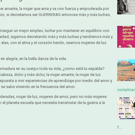
ujer amante, la mujer que ama y va con fuerza y empoderada por
abio, si decretamos ser GUERRERAS entonces más y más luchas,
onseguir un mejor empleo, luchar por mantener en equilibrio con
rmedad, sigamos decretando más y más luchas y tendremos más y
 alas, con el alma y el corazón herido, seamos mujeres de luz
en alegría, en la bella danza de la vida.
armadura en su cuerpo toda su vida, ¿como está tu espalda?
cabeza, dolor y más dolor, la mujer amante, la mujer de luz
ispuesta a vivir experiencias de aprendizaje por medio del amor y
se sabe viviendo en la frecuencia del amor.
complicada
radas, mujer de luz, mujeres de amor, pero no más mujeres
or el planeta escuela que necesita transmutar de la guerra a la
f...