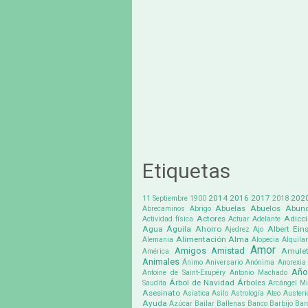
Etiquetas
2014
2016
2017
202
11 Septiembre
1900
2018
Abuelas
Abuelos
Abund
Abrecaminos
Abrigo
Actores
Adicc
Actividad física
Actuar
Adelante
Agua
Águila
Ahorro
Albert Eins
Ajedrez
Ajo
Alimentación
Alma
Alemania
Alopecia
Alquilar
Amor
Amigos
Amistad
Amule
América
Animales
Ánimo
Aniversario
Anónima
Anorexia
Año
Antoine de Saint-Exupéry
Antonio Machado
Árbol de Navidad
Árboles
Saudita
Arcángel Mi
Asesinato
Asiatica
Asilo
Astrología
Ateo
Austeri
Ayuda
Azúcar
Bailar
Ballenas
Banco
Barbijo
Bar