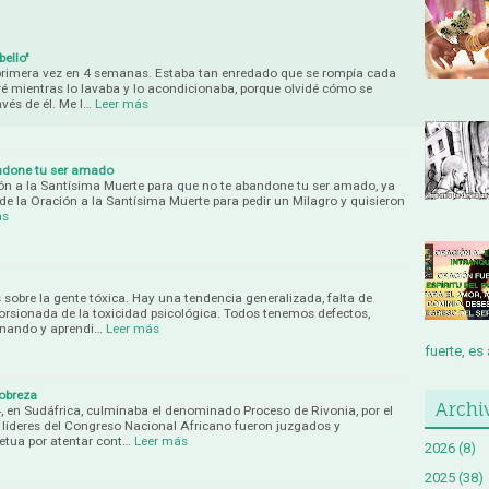
bello"
 primera vez en 4 semanas. Estaba tan enredado que se rompía cada
 mientras lo lavaba y lo acondicionaba, porque olvidé cómo se
vés de él. Me l…
Leer más
ndone tu ser amado
n a la Santísima Muerte para que no te abandone tu ser amado, ya
de la Oración a la Santísima Muerte para pedir un Milagro y quisieron
ás
 sobre la gente tóxica. Hay una tendencia generalizada, falta de
torsionada de la toxicidad psicológica. Todos tenemos defectos,
onando y aprendi…
Leer más
fuerte, es 
pobreza
Archi
, en Sudáfrica, culminaba el denominado Proceso de Rivonia, por el
líderes del Congreso Nacional Africano fueron juzgados y
etua por atentar cont…
Leer más
2026
(8)
2025
(38)