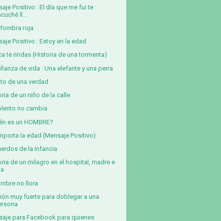
aje Positivo : El día que me fui te
cuché ll...
lfombra roja
aje Positivo : Estoy en la edad
a te rindas (Historia de una tormenta)
ñanza de vida : Una elefante y una perra
ito de una verdad
oria de un niño de la calle
iolento no cambia
ién es un HOMBRE?
mporta la edad (Mensaje Positivo)
erdos de la infancia
oria de un milagro en el hospital, madre e
ja
ombre no llora
ión muy fuerte para doblegar a una
ersona
aje para Facebook para quienes