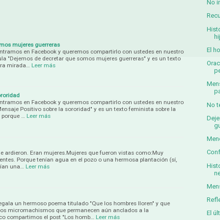
No i
Recu
Hist
hi
omos mujeres guerreras
El h
ontramos en Facebook y queremos compartirlo con ustedes en nuestro
tula "Dejemos de decretar que somos mujeres guerreras" y es un texto
Orac
tra mirada…
Leer más
p
Mens
pa
ororidad
ontramos en Facebook y queremos compartirlo con ustedes en nuestro
No t
nsaje Positivo sobre la sororidad" y es un texto feminista sobre la
, porque …
Leer más
Deje
g
Meno
Conf
ue ardieron. Eran mujeres.Mujeres que fueron vistas como:Muy
gentes. Porque tenían agua en el pozo o una hermosa plantación (sí,
Hist
nían una…
Leer más
n
Mens
Refl
egala un hermoso poema titulado "Que los hombres lloren" y que
y los micromachismos que permanecen aún anclados a la
El ú
co compartimos el post "Los homb…
Leer más