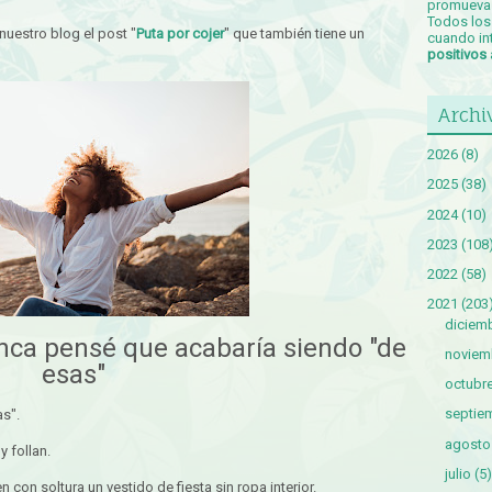
promueva 
Todos los 
nuestro blog el post "
Puta por cojer
" que también tiene un
cuando in
positivos
Archi
2026
(8)
2025
(38)
2024
(10)
2023
(108
2022
(58)
2021
(203
diciem
nca pensé que acabaría siendo "de
noviem
esas"
octubr
septie
s".
agosto
 follan.
julio
(5)
 con soltura un vestido de fiesta sin ropa interior.