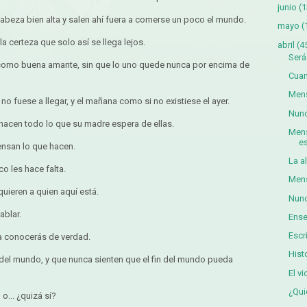
junio
(1
cabeza bien alta y salen ahí fuera a comerse un poco el mundo.
mayo
(
a certeza que solo así se llega lejos.
abril
(4
Ser
como buena amante, sin que lo uno quede nunca por encima de
Cua
Mens
o fuese a llegar, y el mañana como si no existiese el ayer.
Nunc
hacen todo lo que su madre espera de ellas.
Mens
es
ensan lo que hacen.
La a
o les hace falta.
Mens
uieren a quien aquí está.
Nunc
ablar.
Ense
Escr
a conocerás de verdad.
Hist
 del mundo, y que nunca sienten que el fin del mundo pueda
El v
¿Qu
o... ¿quizá sí?