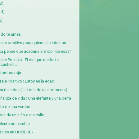
3)
14)
5)
á…
ndo te ames
aje positivo para quienes lo intentan
a pensé que acabaría siendo "de esas"
aje Positivo : El día que me fui te
cuché ll...
lfombra roja
aje Positivo : Estoy en la edad
a te rindas (Historia de una tormenta)
ñanza de vida : Una elefante y una perra
ito de una verdad
oria de un niño de la calle
iolento no cambia
ién es un HOMBRE?