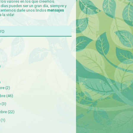
los valores en los que creemos.
días pueden ser un gran día, siempre y
tentemos darle unos lindos
mensajes
a la vida!
vo
)
)
bre
(2)
bre
(46)
e
(3)
mbre
(22)
(1)