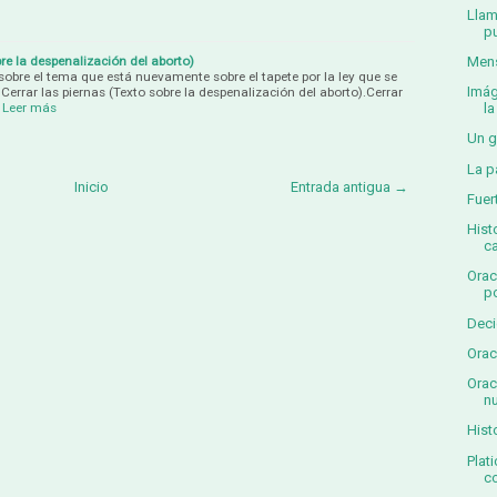
Llam
pu
bre la despenalización del aborto)
Mens
obre el tema que está nuevamente sobre el tapete por la ley que se
Imág
Cerrar las piernas (Texto sobre la despenalización del aborto).Cerrar
Leer más
la 
Un g
La p
Inicio
Entrada antigua →
Fuer
Hist
c
Orac
po
Deci
Orac
Orac
nu
Hist
Plat
co