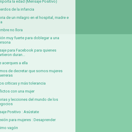
mporta la edad (Mensaje Positivo)
erdos de la infancia
oria de un milagro en el hospital, madre e
ja
ombre no llora
ión muy fuerte para doblegar a una
ersona
aje para Facebook para quienes
rtieron duran...
e acerques a ella
mos de decretar que somos mujeres
uerreras
s críticas y más tolerancia
lictos con una mujer
orias y lecciones del mundo de los
egocios
aje Positivo : Asústate
exión para mujeres : Desaprender
ltimo vagón