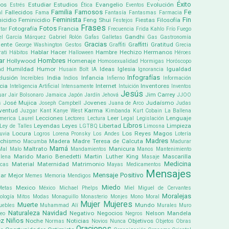
Éxito
pos
Estudiar
Estudios
Evangelio
Evolución
Estrés
Ética
Eventos
Familia
Famosos
Fe
Fallecidos
l
Fama
Fantasía
Fantasmas
Farmacia
Feminista
Fin
icidio
Feminicidio
Feng Shui
Fiestas
Filosofía
Festejos
Frases
Fotos
Fotografía
Francia
tar
Frecuencia
Frida Kahlo
Frío
Fuego
Gandhi
el García Márquez
Gabriel Rolón
Gafas
Galletas
Gas
Gastronomía
Gracias
ente
Graffitti
Gratitud
George Washington
Gestos
Graffiti
Grecia
Hablar
Hacer
Hambre
Hechizo
Hermanos
ati
Hábitos
Halloween
Héroes
ar
Hombres
Hollywood
Homenaje
Homosexualidad
Hormigas
Horóscopo
Humildad
Humor
Ideas
Iglesia
Igualdad
ad
Husain Bolt
IA
Ignorancia
Infografías
clusión
India
Infancia
Increíbles
Indios
Infierno
Información
cia
Internet
Inventores
Inteligencia Artificial
Intensamente
Intuición
Inventos
Jesús
Jim Carrey
uar
Jair Bolsonaro
Jamaica
Japón
Jardín
Jehová
JJOO
José Mujica
Jovenes
Judaísmo
s
Joseph Campbell
Juana de Arco
Judas
ventud
Karma
Juzgar
Kant
Kanye West
Kimbanda
Kurt Cobain
La Ballena
Lecciones
Leer
Lenguaje
america
Laurel
Lectores
Lectura
Legal
Legislación
Libros
Leyendas
Leyes
Libertad
Limpieza
Ley de Talles
LGTBQ
Limosna
Locura
Los Reyes Magos
uvia
Logros
Lorena Pronsky
Los Andes
Lotería
Madres
chismo
Madera
Madre Teresa de Calcuta
Macumba
Madurar
Mamá
Maltrato
Manicura
Mal
Malo
Mandamientos
Manos
Mantenimiento
Marido
Mario Benedetti
Martin Luther King
Mascarilla
lena
Masaje
Medicina
Material
Maternidad
Matrimonio
icas
Mayas
Medicamentos
Mensajes
Mensaje Positivo
ar
Mejor
Memes
Memoria
Mendigos
Miedo
Mexico
Metas
México
Michael Phelps
Miel
Miguel de Cervantes
Moralejas
ología
Mitos
Modas
Monaguillo
Monasterio
Monjes
Mono
Moral
Mujer
Mujeres
Muerte
Mundo
uebles
Muhammad Alí
Murales
Muro
Naturaleza
Navidad
Negativo
Negocios
Nelson Mandela
eo
Negros
ez
Niños
Noche
Noticias
Objetivos
Normas
Novios
Nunca
Objetos
Obras