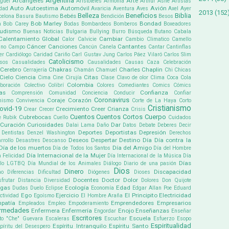
Argentina
Arcángeles
Arte
guel
Aristóteles
Armonía
Arthur Ashe
Artistas
Auto
Autoestima
Automóvil
Avión
dad
Avaricia
Aventura
Aves
Axel
Ayer
2013
(152
Belleza
Beneficios
Biblia
Bebés
celona
Basura
Bautismo
Bendición
Besos
Bob Marley
Bondad
a
Bob Carey
Bodas
Bombardeos
Bomberos
Boxeadores
udismo
Buenas Noticias
Bulgaria
Bullying
Burro
Búsqueda
Butano
Cabala
Calentamiento Global
Cambiar
Calor
Calvicie
Cambio Climatico
Camello
Cáncer
Canciones
Cantantes
ino
Campo
Cancún
Canela
Cantar
Cantinflas
er
Cardiólogo
Caridad
Cariño
Carl Gustav Jung
Carlos Páez Vilaró
Carlos Slim
Catolicismo
sos
Casualidades
Causalidades
Causas
Caza
Celebración
Cerebro
Chakras
Charles Chaplin
Cerrajería
Chamán
Chamuel
Chi
Chicas
Cielo
Ciencia
Citas
Cima
Cine
Cirujía
Clase
Clavo de olor
Clima
Coca Cola
Colombia
boración
Colectivo
Colibrí
Colores
Comediantes
Comics
Cómics
as
Confianza
Comprensión
Comunidad
Conciencia
Conducir
Confiar
Coronavirus
Coraje
Corazón
mismo
Convivencia
Corte de La Haya
Corto
Cristianismo
ovid-19
Crecimiento
Creer
Crianza
Crear
Crecer
Crisis
Cuentos
Cuentos Cortos
Cuerpo
Cubrebocas
e Rubik
Cuello
Cuidados
Curación
Curiosidades
Dar
Dalai Lama
Daño
Datos
Debate
Deberes
Decir
Deportes
Deportistas
Depresión
Dentistas
Denzel Washington
Derechos
Deseos
Despertar
Destino
Día
Día contra la
rrollo
Desastres
Descanso
Día de los muertos
Día del Amigo
Día de Todos los Santos
Día del Hombre
Día Internacional de la Mujer
a Felicidad
Día Internacional de la Música
Día
Días
ullo LGTBQ
Día Mundial de los Animales
Diálogo
Diario de una pasión
Dios
Dinero
Discapacidad
mo
Diferencias
Dificultad
Diógenes
Dioses
Docentes
Doctor
Dolor
sfrutar
Distancia
Diversidad
Dolores
Don Quijote
ogas
Ecología
Edad
Dudas
Duelo
Eclipse
Economía
Edgar Allan Poe
Eduard
Ego
Ejercicio
El Principito
Electricidad
ectividad
Egoísmo
El Hombre Araña
patía
Emprendedores
Empresarios
Empleados
Empleo
Empoderamiento
ermedades
Enfermera
Enfermería
Enojo
Enseñanzas
Engordar
Enseñar
Escritores
Escuela
to "Che" Guevara
Escaleras
Escuchar
Esfuerzo
Esopo
Espiritualidad
Espíritu Intranquilo
Espíritu Santo
píritu del Desespero