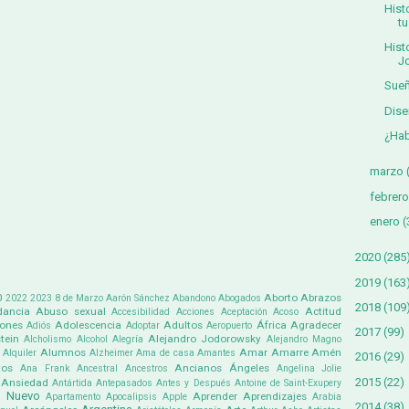
Hist
tu
Hist
Jo
Sueñ
Dise
¿Hab
marzo
febrero
enero
(
2020
(285
2019
(163
0
Aborto
Abrazos
2022
2023
8 de Marzo
Aarón Sánchez
Abandono
Abogados
2018
(109
ancia
Abuso sexual
Actitud
Accesibilidad
Acciones
Aceptación
Acoso
iones
Adolescencia
Adultos
África
Agradecer
Adiós
Adoptar
Aeropuerto
2017
(99)
tein
Alejandro Jodorowsky
Alcholismo
Alcohol
Alegría
Alejandro Magno
Alumnos
Amar
Amarre
Amén
Alquiler
Alzheimer
Ama de casa
Amantes
2016
(29)
tos
Ancianos
Ángeles
Ana Frank
Ancestral
Ancestros
Angelina Jolie
2015
(22)
Ansiedad
Antártida
Antepasados
Antes y Después
Antoine de Saint-Exupery
 Nuevo
Aprender
Aprendizajes
Apartamento
Apocalipsis
Apple
Arabia
2014
(38)