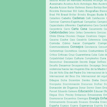
Árbol de Navidad
Árboles
Saudita
Arcángel Mi
Asesinato
Asiatica
Asilo
Astrología
Ateo
Austeri
Ayuda
Azúcar
Bailar
Ballenas
Banco
Barbijo
Bar
Biografias
Bicicleta
Bienestaar
Bill Gates
Blanc
Brasil
Brujas
Buda
B
Brad Pitt
Brillar
Brindis
Cadenas
Cabello
Caballero
Café
Calefacción
Camino Espiritual
Caminar
Campañas
Campes
Capitalismo
Capacidades diferentes
Cara
Caráct
Carta
Casa
Carpintería
Carro
Casamiento
Ca
Celebridades
Celos
Celtas
Cementerio
Cenizas
Chile
China
Chismes
Choque
Cicatrices
Ciegos
Coche
Cocaina
Coco
Cocodrilo
Coherencia
Cola
Comida
Cómo hacer
Compartir
Compr
Consejos
Conmovedores
Constancia
Consu
C
Costumbres
Cortometraje
Cosméticos
Cosmos
Críticas
Cruz
Cuarentena
Crítica
Cuba
Cubo d
Cultura
Cura
Culpabilidad
Culpas
Cumpleaños
Decoración
Dejar
Deconstruir
Decreto
Delfines
Desamor
Desafío
Desaparecidos
Desapego
Desa
violencia hacia las mujeres
Día de la Madre
Día del Padre
Día del Niño
Día Internacional de l
Internacional del Beso
Día Internacional del org
Dibujos
Dieta
Dicha
Diciembre
Dientes
Diez
Discipulos
Discriminación
Discursos
Disfraz
Di
Donación de Órganos
Dr
Donar
Dormir
Down
Educación
Educar
Punset
Eduardo Galeano
Ef
Emociones
Em
Elegua
Elvis Presley
Embarazo
Energía
Enf
Enamorarse
Encuentros
Enemigos
Envidia
Entrenamiento
Envasado
Envases
Ernes
España
Esperanza
Espejos
Espera
Espíritu
Es