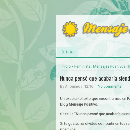
Inicio
Inicio
»
Feminista
,
Mensajes Positivos
,
Nunca pensé que acabaría siend
By Anónimo
12:16
No comments
Un excelente texto que encontramos en 
blog
Mensaje Positivo
.
Se titula "
Nunca pensé que acabaría sien
Si te gustó, no olvides compartir en tus 
positivos.