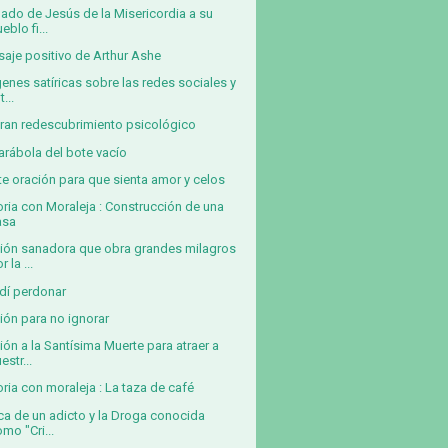
ado de Jesús de la Misericordia a su
eblo fi...
aje positivo de Arthur Ashe
enes satíricas sobre las redes sociales y
t...
ran redescubrimiento psicológico
arábola del bote vacío
te oración para que sienta amor y celos
oria con Moraleja : Construcción de una
asa
ión sanadora que obra grandes milagros
r la ...
dí perdonar
ión para no ignorar
ión a la Santísima Muerte para atraer a
estr...
oria con moraleja : La taza de café
ica de un adicto y la Droga conocida
mo "Cri...