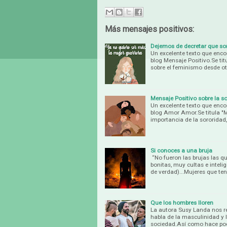
Más mensajes positivos:
Dejemos de decretar que s
Un excelente texto que enc
blog Mensaje Positivo.Se ti
sobre el feminismo desde o
Mensaje Positivo sobre la s
Un excelente texto que enc
blog Amor Amor.Se titula "Me
importancia de la sororidad
Si conoces a una bruja
“No fueron las brujas las q
bonitas, muy cultas e inteli
de verdad)...Mujeres que te
Que los hombres lloren
La autora Susy Landa nos r
habla de la masculinidad 
sociedad.Así como hace po