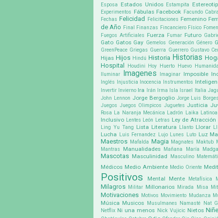
Estados Unidos
Estereoti
Esposa
Estampita
Fábulas
Facebook
Experimentos
Facundo Cabra
Felicidad
Femenino
Fem
Fechas
Felicitaciones
de Año
Final
Finanzas
Fincanciero
Físico
Fomen
Fuerza
Futuro
Fuegos Artificiales
Fumar
Gabri
Gato
Gatos
Gay
G
Gemelos
Generación
Género
GreenPeace
Griegas
Guerra
Guerrero
Gustavo Cer
Historias
Hijos
Historia
Hog
Hijas
Hindú
Hospital
Houdini
Hoy
Huerto
Huevo
Humanid
Imagenes
Imposible
In
Iluminar
Imaginar
Inteligen
Inglés
Injusticia
Inocencia
Instrumentos
Ira
Invertir
Invierno
Irán
Irma
Isla
Israel
Italia
Jag
Jorge Bergoglio
John Lennon
Jorge Luis Borge
Justicia
Ju
Juegos
Juegos Olimpicos
Juguetes
Rosa
La Naranja Mecánica
Ladrón
Laika
Latino
Inclusivo
Ley de Atracción
Lentes
León
Letras
Lista
Literatura
Llorar
Ling Yu Tang
Llanto
Ll
Lucha
Luz
Ma
Luis Fernandez
Lujo
Lunes
Luto
Maestros
Magia
Mafalda
Magnates
Maktub
Manualidades
Mantras
Mañana
María Madga
Mascotas
Masculinidad
Masculino
Matemát
Médicos
Medio Ambiente
Medit
Medio Oriente
Positivos
Mental
Mente
Metafísica
Milagros
Millonarios
Militar
Mirada
Misa
Mit
Motivaciones
Motivos
Movimiento
Mudanza
M
Música
Musicos
Musulmanes
Namasté
Nat G
Niñ
Ni una menos
Nietos
Netflix
Nick Vujicic