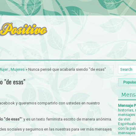
Mujer
,
Mujeres
» Nunca pensé que acabaría siendo "de esas"
o "de esas"
Popula
Mensa
Facebook y queremos compartirlo con ustedes en nuestro
Mensaje P
historias,
mensajes p
do "de esas"
" y es un texto feminista escrito de manera anónima.
de vivir.
Espiritual
con la pal
redes sociales y seguirnos en las nuestras para ver más mensajes
mensajes c