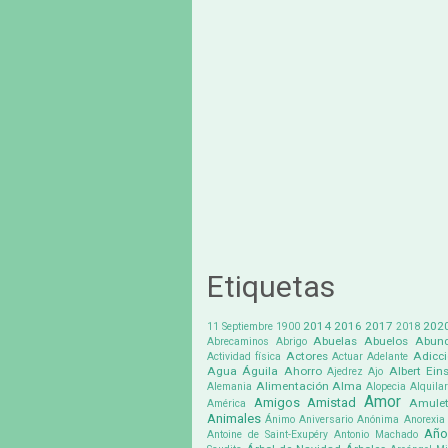
Etiquetas
2014
2016
2017
202
11 Septiembre
1900
2018
Abuelas
Abuelos
Abund
Abrecaminos
Abrigo
Actores
Adicc
Actividad física
Actuar
Adelante
Agua
Águila
Ahorro
Albert Eins
Ajedrez
Ajo
Alimentación
Alma
Alemania
Alopecia
Alquilar
Amor
Amigos
Amistad
Amule
América
Animales
Ánimo
Aniversario
Anónima
Anorexia
Año
Antoine de Saint-Exupéry
Antonio Machado