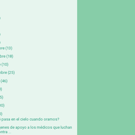
)
)
)
bre
(13)
bre
(18)
e
(10)
mbre
(25)
(46)
8)
5)
30)
0)
 pasa en el cielo cuando oramos?
enes de apoyo a los médicos que luchan
ntra ...