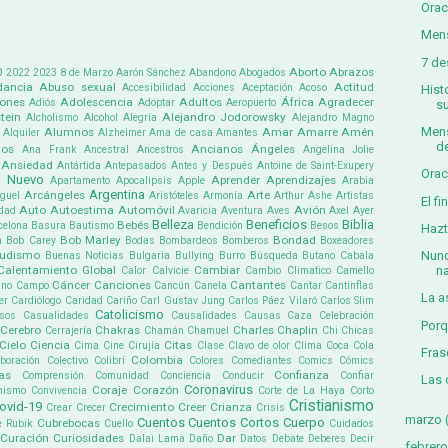
Orac
Mens
7 de
0
Aborto
Abrazos
2022
2023
8 de Marzo
Aarón Sánchez
Abandono
Abogados
ancia
Abuso sexual
Actitud
Accesibilidad
Acciones
Aceptación
Acoso
Hist
iones
Adolescencia
Adultos
África
Agradecer
Adiós
Adoptar
Aeropuerto
su
tein
Alejandro Jodorowsky
Alcholismo
Alcohol
Alegría
Alejandro Magno
Mens
Alumnos
Amar
Amarre
Amén
Alquiler
Alzheimer
Ama de casa
Amantes
de
tos
Ancianos
Ángeles
Ana Frank
Ancestral
Ancestros
Angelina Jolie
Ansiedad
Antártida
Antepasados
Antes y Después
Antoine de Saint-Exupery
Orac
 Nuevo
Aprender
Aprendizajes
Apartamento
Apocalipsis
Apple
Arabia
Argentina
Arcángeles
Arte
guel
Aristóteles
Armonía
Arthur Ashe
Artistas
El f
Auto
Autoestima
Automóvil
Avión
dad
Avaricia
Aventura
Aves
Axel
Ayer
Belleza
Beneficios
Biblia
Bebés
celona
Basura
Bautismo
Bendición
Besos
Hazt
Bob Marley
Bondad
a
Bob Carey
Bodas
Bombardeos
Bomberos
Boxeadores
Nunc
udismo
Buenas Noticias
Bulgaria
Bullying
Burro
Búsqueda
Butano
Cabala
n
Calentamiento Global
Cambiar
Calor
Calvicie
Cambio Climatico
Camello
Cáncer
Canciones
Cantantes
ino
Campo
Cancún
Canela
Cantar
Cantinflas
La a
er
Cardiólogo
Caridad
Cariño
Carl Gustav Jung
Carlos Páez Vilaró
Carlos Slim
Catolicismo
sos
Casualidades
Causalidades
Causas
Caza
Celebración
Porq
Cerebro
Chakras
Charles Chaplin
Cerrajería
Chamán
Chamuel
Chi
Chicas
Cielo
Ciencia
Citas
Cima
Cine
Cirujía
Clase
Clavo de olor
Clima
Coca Cola
Fras
Colombia
boración
Colectivo
Colibrí
Colores
Comediantes
Comics
Cómics
as
Confianza
Comprensión
Comunidad
Conciencia
Conducir
Confiar
Las 
Coronavirus
Coraje
Corazón
mismo
Convivencia
Corte de La Haya
Corto
Cristianismo
ovid-19
Crecimiento
Creer
Crianza
Crear
Crecer
Crisis
marzo
Cuentos
Cuentos Cortos
Cuerpo
Cubrebocas
e Rubik
Cuello
Cuidados
Curación
Curiosidades
Dar
Dalai Lama
Daño
Datos
Debate
Deberes
Decir
febrero