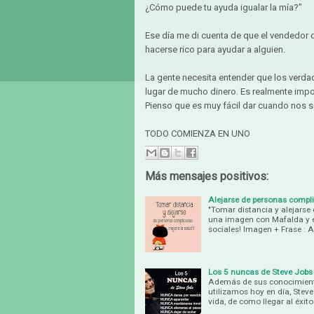
¿Cómo puede tu ayuda igualar la mía?"
Ese día me di cuenta de que el vendedor 
hacerse rico para ayudar a alguien.
La gente necesita entender que los verda
lugar de mucho dinero. Es realmente impo
Pienso que es muy fácil dar cuando nos sob
TODO COMIENZA EN UNO
Más mensajes positivos:
Alejarse de personas compl
"Tomar distancia y alejarse
una imagen con Mafalda y el
sociales! Imagen + Frase : A
Los 5 nuncas de Steve Jobs
Además de sus conocimiento
utilizamos hoy en día, Stev
vida, de como llegar al éxit