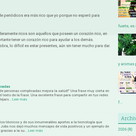
de periódicos era más rico que yo porque no esperó para
fuerte, es 
deramente ricos son aquellos que poseen un corazón rico, en
rtante tener un corazón rico para ayudar a los demás.
ra, lo difícil es estar presentes, aún sin tener mucho para dar.
y aromas p
icadas
 de personas complicadas mejora la salúd!" Una frase muy cierta en
 texto de la frase. Una excelente frase para compartir en tus redes
lejars…
Leer más
f...
Archi
s técnicos y de sus innumerables aportes a la tecnología que
e Jobs nos dejó muchos mensajes de vida positivos y un ejemplo de
2026
(8)
o gracias a la su…
Leer más