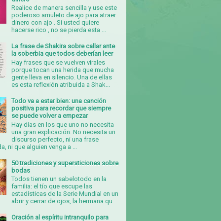
Realice de manera sencilla y use este
poderoso amuleto de ajo para atraer
dinero con ajo . Si usted quiere
hacerse rico , no se pierda esta ...
La frase de Shakira sobre callar ante
la soberbia que todos deberían leer
Hay frases que se vuelven virales
porque tocan una herida que mucha
gente lleva en silencio. Una de ellas
es esta reflexión atribuida a Shak...
Todo va a estar bien: una canción
positiva para recordar que siempre
se puede volver a empezar
Hay días en los que uno no necesita
una gran explicación. No necesita un
discurso perfecto, ni una frase
, ni que alguien venga a ...
50 tradiciones y supersticiones sobre
bodas
Todos tienen un sabelotodo en la
familia: el tío que escupe las
estadísticas de la Serie Mundial en un
abrir y cerrar de ojos, la hermana qu...
Oración al espíritu intranquilo para