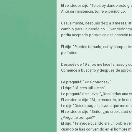
El vendedor dijo: "Te estoy dando esto gra
Ante su insistencia, tomé el periódico.
Casualmente, después de 2 a 3 meses, ate
cambio para un periódico. El vendedor me
podía aceptarlo porque en esa ocasión t
Él dijo: "Puedes tomarlo, estoy comparti
periódico.
Después de 19 años me hice famoso y con
Comencé a buscarlo y después de aprox
Le pregunté: "¿Me conoces?"
Él dijo: "Sí, eres Bill Gates".
Le pregunté de nuevo: "¿Recuerdas una ve
El vendedor dijo: “Sí, lo recuerdo, te lo di
Le dije:"Quiero pagar la ayuda que me dist
El vendedor dijo: "Señor, ¿no cree usted 
¿Pregunté por qué?"
Él dijo: “Te ayudé cuando era un pobre v
cuando te has convertido en el hombre m