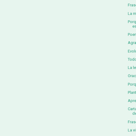
Fras
La m
Porq
es
Poem
Agra
Evol
Todo
La l
Orac
Porq
Plan
Apre
Cart
de
Fras
La v