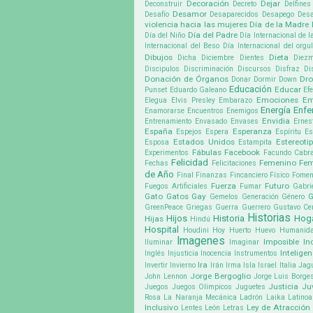
Decoración
Dejar
Deconstruir
Decreto
Delfines
Desamor
Desafío
Desaparecidos
Desapego
Desa
violencia hacia las mujeres
Día de la Madre
Día del Padre
Día del Niño
Día Internacional de l
Internacional del Beso
Día Internacional del org
Dibujos
Dieta
Dicha
Diciembre
Dientes
Diez
Discipulos
Discriminación
Discursos
Disfraz
Di
Donación de Órganos
Dr
Donar
Dormir
Down
Educación
Educar
Punset
Eduardo Galeano
Ef
Emociones
Em
Elegua
Elvis Presley
Embarazo
Energía
Enf
Enamorarse
Encuentros
Enemigos
Envidia
Entrenamiento
Envasado
Envases
Ernes
España
Esperanza
Espejos
Espera
Espíritu
Es
Estados Unidos
Estereoti
Esposa
Estampita
Fábulas
Facebook
Experimentos
Facundo Cabra
Felicidad
Femenino
Fem
Fechas
Felicitaciones
de Año
Final
Finanzas
Fincanciero
Físico
Fomen
Fuerza
Futuro
Fuegos Artificiales
Fumar
Gabri
Gato
Gatos
Gay
G
Gemelos
Generación
Género
GreenPeace
Griegas
Guerra
Guerrero
Gustavo Cer
Historias
Hijos
Historia
Hog
Hijas
Hindú
Hospital
Houdini
Hoy
Huerto
Huevo
Humanid
Imagenes
Imposible
In
Iluminar
Imaginar
Inteligen
Inglés
Injusticia
Inocencia
Instrumentos
Ira
Invertir
Invierno
Irán
Irma
Isla
Israel
Italia
Jag
Jorge Bergoglio
John Lennon
Jorge Luis Borge
Justicia
Ju
Juegos
Juegos Olimpicos
Juguetes
Rosa
La Naranja Mecánica
Ladrón
Laika
Latino
Inclusivo
Ley de Atracción
Lentes
León
Letras