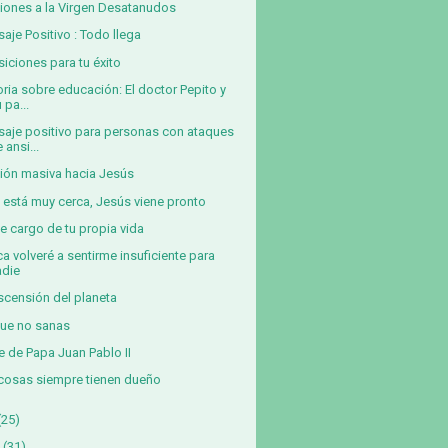
iones a la Virgen Desatanudos
aje Positivo : Todo llega
siciones para tu éxito
oria sobre educación: El doctor Pepito y
 pa...
aje positivo para personas con ataques
 ansi...
ión masiva hacia Jesús
in está muy cerca, Jesús viene pronto
e cargo de tu propia vida
a volveré a sentirme insuficiente para
adie
scensión del planeta
ue no sanas
e de Papa Juan Pablo II
cosas siempre tienen dueño
(25)
(31)