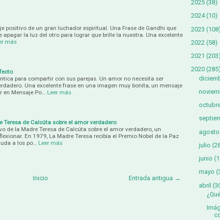
2025
(38)
2024
(10)
je positivo de un gran luchador espiritual. Una Frase de Gandhi que
2023
(108
e apagar la luz del otro para lograr que brille la nuestra. Una excelente
er más
2022
(58)
2021
(203
2020
(285
fecto
diciem
tica para compartir con sus parejas. Un amor no necesita ser
 verdadero. Una excelente frase en una imagen muy bonita, un mensaje
noviem
ir en Mensaje Po…
Leer más
octubr
septie
e Teresa de Calcúta sobre el amor verdadero
vo de la Madre Teresa de Calcúta sobre el amor verdadero, un
agosto
lexionar. En 1979, La Madre Teresa recibía el Premio Nobel de la Paz
yuda a los po…
Leer más
julio
(2
junio
(1
mayo
(
Inicio
Entrada antigua →
abril
(3
¿Qué
Imág
co