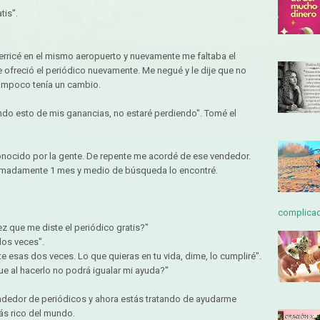
tis".
rricé en el mismo aeropuerto y nuevamente me faltaba el
 ofreció el periódico nuevamente. Me negué y le dije que no
ampoco tenía un cambio.
endo esto de mis ganancias, no estaré perdiendo". Tomé el
ocido por la gente. De repente me acordé de ese vendedor.
imadamente 1 mes y medio de búsqueda lo encontré.
complicada
z que me diste el periódico gratis?"
 dos veces".
e esas dos veces. Lo que quieras en tu vida, dime, lo cumpliré".
que al hacerlo no podrá igualar mi ayuda?"
endedor de periódicos y ahora estás tratando de ayudarme
ás rico del mundo.