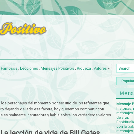
,
Famosos
,
Lecciones
,
Mensajes Positivos
,
Riqueza
,
Valores
»
Popula
Mensa
e los personajes del momento por ser uno de los referentes que
Mensaje P
historias,
pero dejando de lado esa faceta, hoy queremos compartir con
mensajes p
e es realmente inspiradora y habla sobre los verdaderos valores
de vivir.
Espiritual
con la pal
mensajes c
La lección de vida de Bill Gates