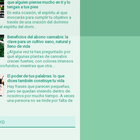
que alguien piense mucho en ti y lo
tengas a tus pies
En esta ocasión, el espíritu al que
invocarás para cumplir tu objetivo a
través de una oración del dominio
al espíritu del domi...
Beneficios del abono cannabis: la
clave para un cultivo sano, natural y
lleno de vida
¿Alguna vez te has preguntado por
qué algunas plantas de cannabis
crecen fuertes, con colores intensos
rofundos, mientras que otra...
El poder de tus palabras: lo que
dices también construye tu vida
Hay frases que parecen pequeñas,
pero se quedan viviendo dentro de
nosotros por mucho tiempo. A veces
una persona no se rinde por falta de
vo