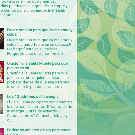
los valores en los que creemos.
días pueden ser un gran día, siempre y
tentemos darle unos lindos
mensajes
a la vida!
Fuerte oración para que sienta amor y
celos
Fuerte oración para que sienta amor y
celos Llamado fuerte en su cabeza.!!
Me hago fuerte en su cabeza.!!
Porque yo creo que ( nombre de la ...
Oración a la Santa Muerte para que
piense en mi
Oración a la Santa Muerte para que
piense en mi , si quieres mejorar las
probabilidades de que esa persona
te ame, no te pierdas el amarre d...
Los 10 ladrones de tu energía
El Dalai Lama comparte con nosotros
lo que para él son los 10 ladrones de
tu energía . Estás de acuerdo?
Conoces otros? Comenta debajo y
c...
Poderoso amuleto de ajo para atraer
dinero