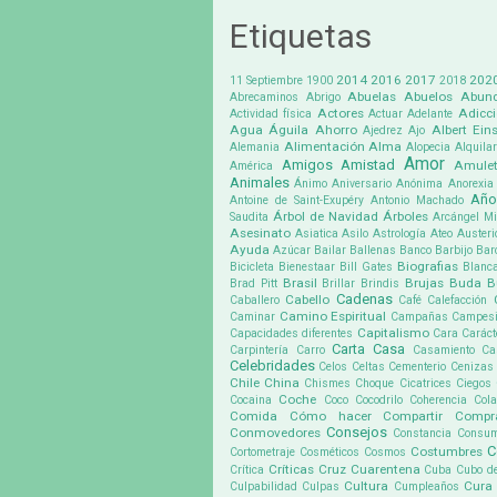
Etiquetas
2014
2016
2017
202
11 Septiembre
1900
2018
Abuelas
Abuelos
Abund
Abrecaminos
Abrigo
Actores
Adicc
Actividad física
Actuar
Adelante
Agua
Águila
Ahorro
Albert Eins
Ajedrez
Ajo
Alimentación
Alma
Alemania
Alopecia
Alquilar
Amor
Amigos
Amistad
Amule
América
Animales
Ánimo
Aniversario
Anónima
Anorexia
Año
Antoine de Saint-Exupéry
Antonio Machado
Árbol de Navidad
Árboles
Saudita
Arcángel Mi
Asesinato
Asiatica
Asilo
Astrología
Ateo
Austeri
Ayuda
Azúcar
Bailar
Ballenas
Banco
Barbijo
Bar
Biografias
Bicicleta
Bienestaar
Bill Gates
Blanc
Brasil
Brujas
Buda
B
Brad Pitt
Brillar
Brindis
Cadenas
Cabello
Caballero
Café
Calefacción
Camino Espiritual
Caminar
Campañas
Campes
Capitalismo
Capacidades diferentes
Cara
Caráct
Carta
Casa
Carpintería
Carro
Casamiento
Ca
Celebridades
Celos
Celtas
Cementerio
Cenizas
Chile
China
Chismes
Choque
Cicatrices
Ciegos
Coche
Cocaina
Coco
Cocodrilo
Coherencia
Cola
Comida
Cómo hacer
Compartir
Compr
Consejos
Conmovedores
Constancia
Consu
C
Costumbres
Cortometraje
Cosméticos
Cosmos
Críticas
Cruz
Cuarentena
Crítica
Cuba
Cubo d
Cultura
Cura
Culpabilidad
Culpas
Cumpleaños