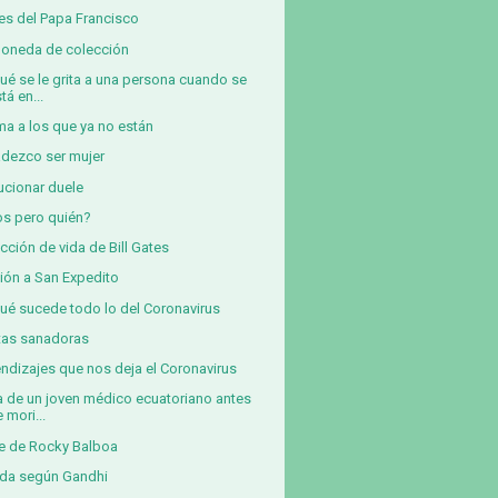
es del Papa Francisco
oneda de colección
ué se le grita a una persona cuando se
tá en...
a a los que ya no están
dezco ser mujer
ucionar duele
s pero quién?
ección de vida de Bill Gates
ión a San Expedito
ué sucede todo lo del Coronavirus
tas sanadoras
ndizajes que nos deja el Coronavirus
a de un joven médico ecuatoriano antes
 mori...
e de Rocky Balboa
ida según Gandhi