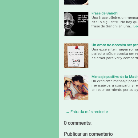
Frase de Gandhi
Una frase célebre, un mensa
cita lo siguiente : No hay qu
frase de Gandhi en una…
Le
Un amor no necesita ser per
Una excelente imagen román
perfecto, sólo necesita ser
de amor para ver y compart
Mensaje positivo de la Madr
Un excelente mensaje positi
mensaje para compartir y ref
en reconocimiento por su a
← Entrada más reciente
0 comments:
Publicar un comentario