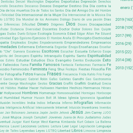
Deportes
Deportistas
Depresión
Dentistas
Denzel Washington
Derechos
Deseos
Despertar
Destino
Día
Día contra la
rrollo
Desastres
Descanso
enero
(
Día de los muertos
Día del Amigo
Día de Todos los Santos
Día del Hombre
Día Internacional de la Mujer
a Felicidad
Día Internacional de la Música
Día
2019
(163
Días
ullo LGTBQ
Día Mundial de los Animales
Diálogo
Diario de una pasión
Dios
Dinero
Discapacidad
mo
Diferencias
Dificultad
Diógenes
Dioses
2018
(109
Docentes
Doctor
Dolor
sfrutar
Distancia
Diversidad
Dolores
Don Quijote
ogas
Ecología
Edad
Dudas
Duelo
Eclipse
Economía
Edgar Allan Poe
Eduard
2017
(99)
Ego
Ejercicio
El Principito
Electricidad
ectividad
Egoísmo
El Hombre Araña
patía
Emprendedores
Empresarios
Empleados
Empleo
Empoderamiento
2016
(29)
ermedades
Enfermera
Enfermería
Enojo
Enseñanzas
Engordar
Enseñar
Escritores
Escuela
2015
(22)
to "Che" Guevara
Escaleras
Escuchar
Esfuerzo
Esopo
Espiritualidad
Espíritu Intranquilo
Espíritu Santo
píritu del Desespero
2014
(38)
Éxito
pos
Estudiar
Estudios
Evangelio
Evolución
Estrés
Ética
Eventos
Familia
Famosos
Fe
Fallecidos
l
Fama
Fantasía
Fantasmas
Farmacia
2013
(152
Feminista
Fin
icidio
Feminicidio
Feng Shui
Fiestas
Filosofía
Festejos
Frases
Fotos
Fotografía
Francia
tar
Frecuencia
Frida Kahlo
Frío
Fuego
Gandhi
el García Márquez
Gabriel Rolón
Gafas
Galletas
Gas
Gastronomía
Gracias
ente
Graffitti
Gratitud
George Washington
Gestos
Graffiti
Grecia
Hablar
Hacer
Hambre
Hechizo
Hermanos
ati
Hábitos
Halloween
Héroes
ar
Hombres
Hollywood
Homenaje
Homosexualidad
Hormigas
Horóscopo
Humildad
Humor
Ideas
Iglesia
Igualdad
ad
Husain Bolt
IA
Ignorancia
Infografías
clusión
India
Infancia
Increíbles
Indios
Infierno
Información
cia
Internet
Inventores
Inteligencia Artificial
Intensamente
Intuición
Inventos
Jesús
Jim Carrey
uar
Jair Bolsonaro
Jamaica
Japón
Jardín
Jehová
JJOO
José Mujica
Jovenes
Judaísmo
s
Joseph Campbell
Juana de Arco
Judas
ventud
Karma
Juzgar
Kant
Kanye West
Kimbanda
Kurt Cobain
La Ballena
Lecciones
Leer
Lenguaje
america
Laurel
Lectores
Lectura
Legal
Legislación
Libros
Leyendas
Leyes
Libertad
Limpieza
Ley de Talles
LGTBQ
Limosna